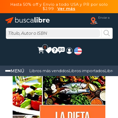
Hasta 50% off y Envío a todo USA y PR por solo
$2.99
Ver más
Enviar a
FL
0
MENÚ
Libros más vendidos
Libros importados
Libros