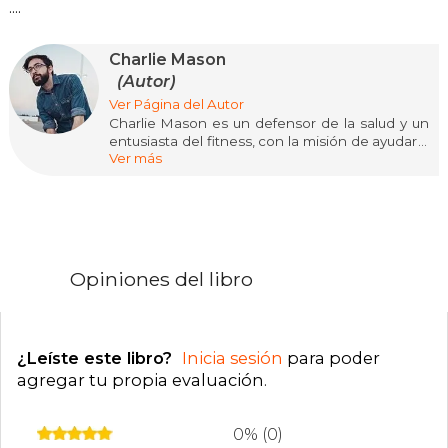
....
Charlie Mason
(Autor)
Ver Página del Autor
Charlie Mason es un defensor de la salud y un
entusiasta del fitness, con la misión de ayudar a
Ver más
las personas a alcanzar la longevidad. Investiga
constantemente sobre el bienestar y
actualmente trabaja en numerosos libros sobre
salud para el bien de su comunidad y del
mundo.
Opiniones del libro
¿Leíste este libro?
Inicia sesión
para poder
agregar tu propia evaluación
.
0% (0)