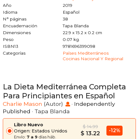
Año
2019
Idioma
Español
N° páginas
38
Encuadernación
Tapa Blanda
Dimensiones
22.9 x 15.2 x 0.2 cm
Peso
0.07 kg.
ISBN13
9781696399098
Categorías
Países Mediterráneos
Cocinas Nacional Y Regional
La Dieta Mediterránea Completa
Para Principiantes en Español
Charlie Mason
(Autor)
·
Independently
Published
· Tapa Blanda
Libro Nuevo
$ 14.99
-12%
Origen: Estados Unidos
$ 13.22
Envío:
7 a 9
días háb.