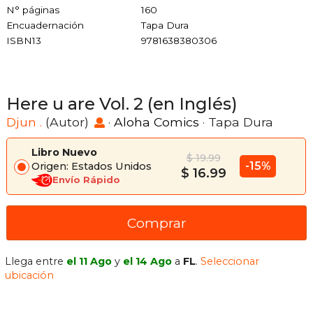
N° páginas
160
Encuadernación
Tapa Dura
ISBN13
9781638380306
Here u are Vol. 2 (en Inglés)
Djun .
(Autor)
·
Aloha Comics
· Tapa Dura
Libro Nuevo
$ 19.99
-15%
Origen: Estados Unidos
$ 16.99
Envío Rápido
Comprar
Llega entre
el 11 Ago
y
el 14 Ago
a
FL
.
Seleccionar
ubicación