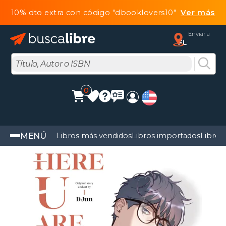
10% dto extra con código "dbooklovers10"
Ver más
Enviar a
FL
0
MENÚ
Libros más vendidos
Libros importados
Libros