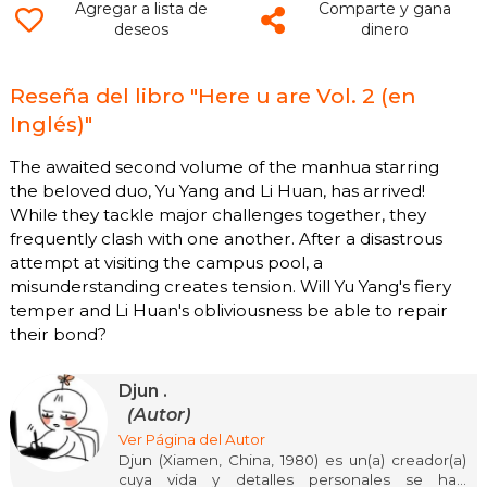
Agregar a lista de
Comparte y gana
deseos
dinero
Reseña del libro "Here u are Vol. 2 (en
Inglés)"
The awaited second volume of the manhua starring
the beloved duo, Yu Yang and Li Huan, has arrived!
While they tackle major challenges together, they
frequently clash with one another. After a disastrous
attempt at visiting the campus pool, a
misunderstanding creates tension. Will Yu Yang's fiery
temper and Li Huan's obliviousness be able to repair
their bond?
Djun .
(Autor)
Ver Página del Autor
Djun (Xiamen, China, 1980) es un(a) creador(a)
cuya vida y detalles personales se han