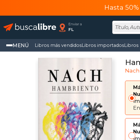
Hasta 50% 
Enviar a
FL
MENÚ
Libros más vendidos
Libros importados
Libros
Ham
Nach
Má
Nu
Im
En
Má
Nu
Im