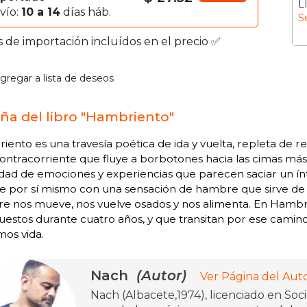
L
vío:
10 a 14
días háb.
S
s de importación incluídos en el precio ✅
gregar a lista de deseos
ña del libro "Hambriento"
ento es una travesía poética de ida y vuelta, repleta de ref
contracorriente que fluye a borbotones hacia las cimas más
dad de emociones y experiencias que parecen saciar un ínt
je por sí mismo con una sensación de hambre que sirve de 
e nos mueve, nos vuelve osados y nos alimenta. En Hambr
stos durante cuatro años, y que transitan por ese camino t
os vida.
Nach
(Autor)
Ver Página del Aut
Nach (Albacete,1974), licenciado en Soci