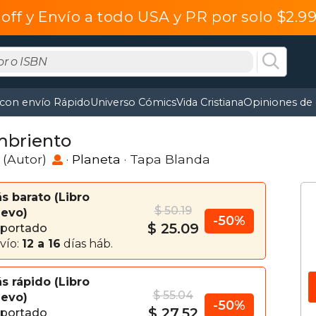
off y Envío a todo USA y PR por solo $2.
 con envío Rápido
Universo Cómics
Vida Cristiana
Opiniones de 
briento
(Autor)
·
Planeta
· Tapa Blanda
s barato
Libro
$ 50.19
evo
-50%
$ 25.09
portado
vío:
12 a 16
días háb.
s rápido
Libro
$ 55.04
evo
-50%
$ 27.52
portado