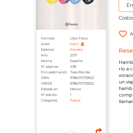
En
Costo
A
Formato
Libro Físico
Autor
Nach
Rese
Editorial
Planeta
Año
2017
Idioma
Español
Hambri
N° páginas
208
río a 
Encuadernación
Tapa Blanda
voraci
ISBN
9786070739552
un via
ISBN13
9786070739552
hambr
Editado en
México
compue
N° edición
1
Categorías
Poesía
llamam