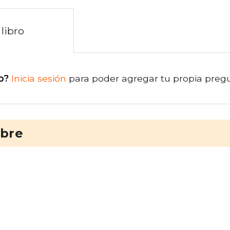
libro
o?
Inicia sesión
para poder agregar tu propia preg
ibre