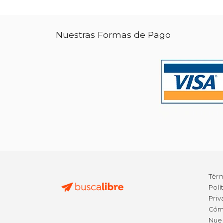
Nuestras Formas de Pago
Tér
Polí
Priv
Cóm
Nue