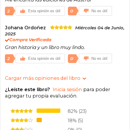
2
0
Esta opinión es útil
No es útil
Johana Ordoñez
Miércoles 04 de Junio,
2025
Compra Verificada
Gran historia y un libro muy lindo.
2
0
Esta opinión es útil
No es útil
Cargar más opiniones del libro
¿Leíste este libro?
Inicia sesión
para poder
agregar tu propia evaluación
.
82% (23)
18% (5)
0% (0)