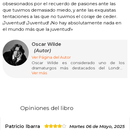
obsesionados por el recuerdo de pasiones ante las
que tuvimos demasiado miedo, y ante las exquisitas
tentaciones a las que no tuvimos el coraje de ceder.
¡Juventud! ¡Juventud! ¡No hay absolutamente nada en
el mundo más que la juventud!»
Oscar Wilde
(Autor)
Ver Página del Autor
Oscar Wilde es considerado uno de los
dramaturgos más destacados del Londres
Ver más
victoriano tardío. Además, fue una celebridad
de la época debido a su gran y aguzado ingenio.
Hoy en día, es recordado por sus epigramas, sus
cuentos, sus obras de teatro, su única novela, El
retrato de Dorian Gray, y la tragedia de su
encarcelamiento, seguida de su muerte
prematura.
Opiniones del libro
Patricio Ibarra
Martes 06 de Mayo, 2025