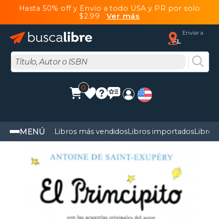
Hasta 50% off y Envío a todo USA y PR por solo
$2.99
Ver más
Enviar a
FL
0
MENÚ
Libros más vendidos
Libros importados
Libros