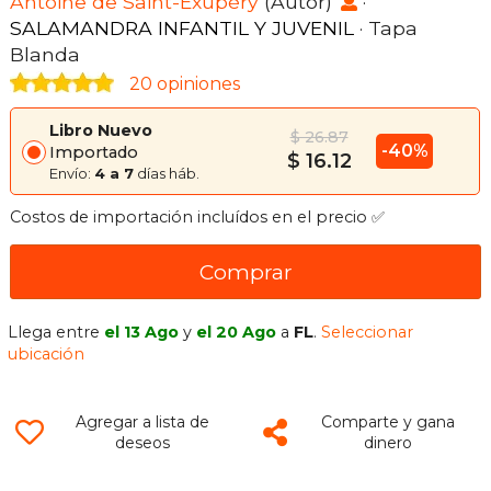
Antoine de Saint-Exupéry
(Autor)
·
SALAMANDRA INFANTIL Y JUVENIL
· Tapa
Blanda
20 opiniones
Libro Nuevo
$ 26.87
-40%
Importado
$ 16.12
Envío:
4 a 7
días háb.
Costos de importación incluídos en el precio ✅
Comprar
Llega entre
el 13 Ago
y
el 20 Ago
a
FL
.
Seleccionar
ubicación
Agregar a lista de
Comparte y gana
deseos
dinero