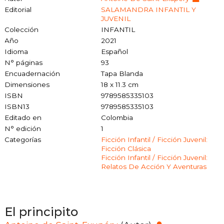
Editorial
SALAMANDRA INFANTIL Y
JUVENIL
Colección
INFANTIL
Año
2021
Idioma
Español
N° páginas
93
Encuadernación
Tapa Blanda
Dimensiones
18 x 11.3 cm
ISBN
9789585335103
ISBN13
9789585335103
Editado en
Colombia
N° edición
1
Categorías
Ficción Infantil / Ficción Juvenil:
Ficción Clásica
Ficción Infantil / Ficción Juvenil:
Relatos De Acción Y Aventuras
El principito