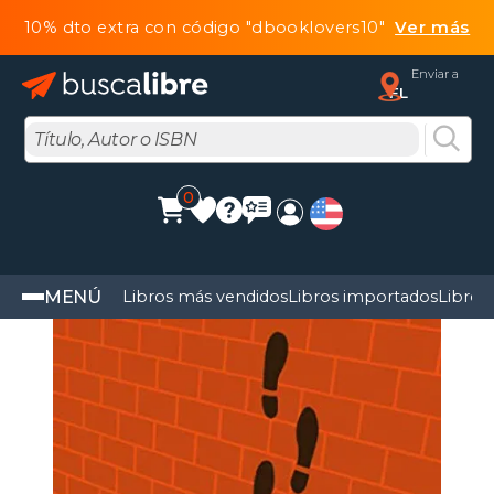
10% dto extra con código "dbooklovers10"
Ver más
Enviar a
FL
0
MENÚ
Libros más vendidos
Libros importados
Libros