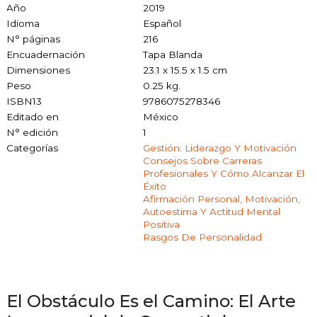
Año
2019
Idioma
Español
N° páginas
216
Encuadernación
Tapa Blanda
Dimensiones
23.1 x 15.5 x 1.5 cm
Peso
0.25 kg.
ISBN13
9786075278346
Editado en
México
N° edición
1
Categorías
Gestión: Liderazgo Y Motivación
Consejos Sobre Carreras
Profesionales Y Cómo Alcanzar El
Éxito
Afirmación Personal, Motivación,
Autoestima Y Actitud Mental
Positiva
Rasgos De Personalidad
El Obstáculo Es el Camino: El Arte