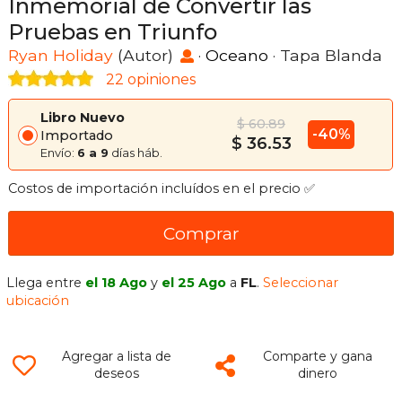
Inmemorial de Convertir las
Pruebas en Triunfo
Ryan Holiday
(Autor)
·
Oceano
· Tapa Blanda
22 opiniones
Libro Nuevo
$ 60.89
-40%
Importado
$ 36.53
Envío:
6 a 9
días háb.
Costos de importación incluídos en el precio ✅
Comprar
Llega entre
el 18 Ago
y
el 25 Ago
a
FL
.
Seleccionar
ubicación
Agregar a lista de
Comparte y gana
deseos
dinero