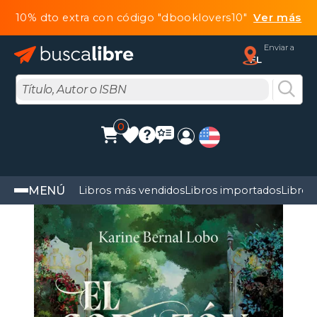
10% dto extra con código "dbooklovers10"
Ver más
Enviar a
FL
0
MENÚ
Libros más vendidos
Libros importados
Libros