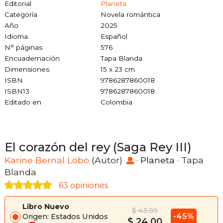
Editorial
Planeta
Categoría
Novela romántica
Año
2025
Idioma
Español
N° páginas
576
Encuadernación
Tapa Blanda
Dimensiones
15 x 23 cm
ISBN
9786287860018
ISBN13
9786287860018
Editado en
Colombia
El corazón del rey (Saga Rey III)
Karine Bernal Lobo
(Autor)
·
Planeta
· Tapa
Blanda
63 opiniones
Libro Nuevo
$ 43.99
-45%
Origen: Estados Unidos
$ 24.00