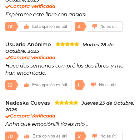
Octubre, 2025
Compra Verificada
Espérame este libro con ansias!
16
4
Esta opinión es útil
No es útil
Usuario Anónimo
Martes 28 de
Octubre, 2025
Compra Verificada
Hace dos semanas compré los dos libros, y me
han encantado.
12
1
Esta opinión es útil
No es útil
Nadeska Cuevas
Jueves 23 de Octubre,
2025
Compra Verificada
Ahhh que emoción!!!! Ya es mío ..
10
2
Esta opinión es útil
No es útil