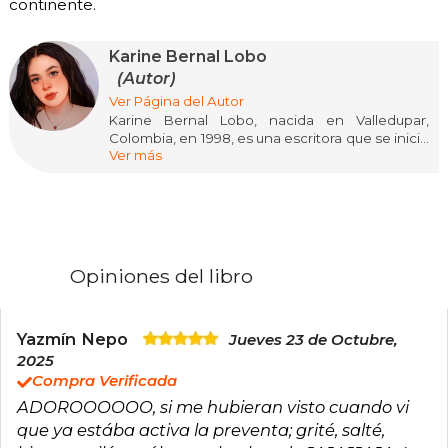
continente.
Karine Bernal Lobo
(Autor)
Ver Página del Autor
Karine Bernal Lobo, nacida en Valledupar,
Colombia, en 1998, es una escritora que se inició
Ver más
en la plataforma Wattpad en 2019 mientras
estudiaba Psicología. Su pasión por las historias
de monarquías y los mundos de fantasía,
inspirada por los cuentos de los hermanos
Grimm, la llevó a crear la saga "Rey".
Su obra más destacada, "El perfume del rey"
Opiniones del libro
(2023), es una novela romántica que ha
cautivado a millones de lectores. Esta obra,
junto con sus continuaciones, ha consolidado a
Bernal Lobo como una autora prominente en el
Yazmín Nepo
Jueves 23 de Octubre,
género de la novela romántica con
2025
ambientación monárquica. Su formación en
Compra Verificada
Psicología ha enriquecido la profundidad y
ADOROOOOOO, si me hubieran visto cuando vi
complejidad de sus personajes.
que ya estába activa la preventa; grité, salté,