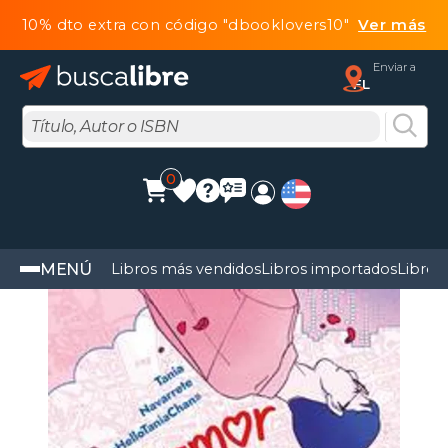
10% dto extra con código "dbooklovers10"
Ver más
Enviar a
FL
0
MENÚ
Libros más vendidos
Libros importados
Libros