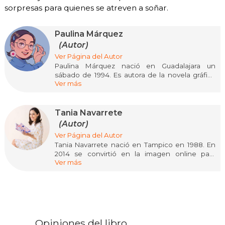
sorpresas para quienes se atreven a soñar.
Paulina Márquez
(Autor)
Ver Página del Autor
Paulina Márquez nació en Guadalajara un
sábado de 1994. Es autora de la novela gráfica
Ver más
"Tormenta de mayo", y co-autora de "La
secretaria del inframundo", con Montse Reads, y
de "El amor está en Seúl", con Tania Navarrete.
Tania Navarrete
Ganadora del Premio Nacional de Novela Gráfica
(Autor)
Joven 2019 de la Secretaría de Cultura de
Ver Página del Autor
México y el Chinelo a la Excelencia en Cómic del
Tania Navarrete nació en Tampico en 1988. En
Festival Pixelatl, autora de un Original de
2014 se convirtió en la imagen online para
WEBTOON y segundo lugar de la convocatoria
Ver más
DramaFever Latino. En el mismo año fundó el
Secuenciarte Pixelatl 2020.
blog Hablemos de doramas y el canal de
YouTube HelloTaniaChan, donde comparte
reseñas de sus k-dramas favoritos. A lo largo del
tiempo, Tania ha comunicado su pasión por la
cultura asiática, su amor por los dramas
coreanos y sus experiencias de vida en su canal;
Opiniones del libro