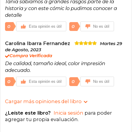
Tania sabíamos a grandes rasgos parte de la
historia y con este cómic lo pudimos conocer a
detalle
0
0
Esta opinión es útil
No es útil
Carolina Ibarra Fernandez
Martes 29
de Agosto, 2023
Compra Verificada
De calidad, tamaño ideal, color impresión
adecuado.
0
0
Esta opinión es útil
No es útil
Cargar más opiniones del libro
¿Leíste este libro?
Inicia sesión
para poder
agregar tu propia evaluación
.