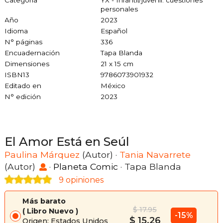
Categoría
YX - Infantil/juvenil: cuestiones
personales
Año
2023
Idioma
Español
N° páginas
336
Encuadernación
Tapa Blanda
Dimensiones
21 x 15 cm
ISBN13
9786073901932
Editado en
México
N° edición
2023
El Amor Está en Seúl
Paulina Márquez
(Autor) ·
Tania Navarrete
(Autor)
·
Planeta Comic
· Tapa Blanda
9 opiniones
Más barato
$ 17.95
Libro Nuevo
-15%
$ 15.26
Origen: Estados Unidos