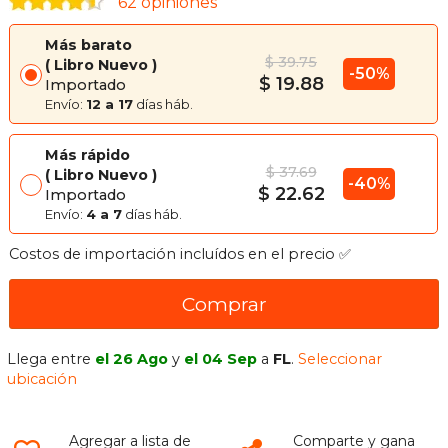
62 opiniones
Más barato
$ 39.75
Libro Nuevo
-50%
$ 19.88
Importado
Envío:
12 a 17
días háb.
Más rápido
$ 37.69
Libro Nuevo
-40%
$ 22.62
Importado
Envío:
4 a 7
días háb.
Costos de importación incluídos en el precio ✅
Comprar
Llega entre
el 26 Ago
y
el 04 Sep
a
FL
.
Seleccionar
ubicación
Agregar a lista de
Comparte y gana