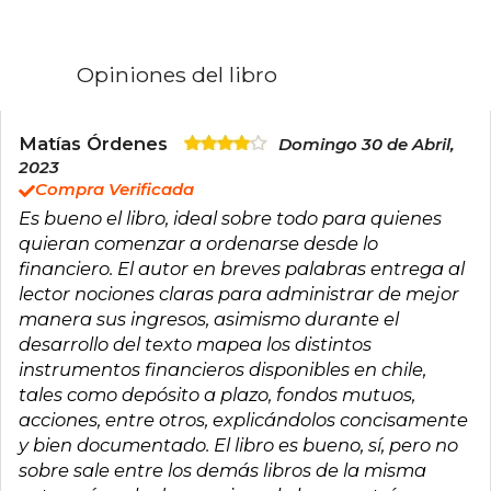
creación de diversas plataformas enfocadas en
la educación financiera, con el objetivo de
conectar y ayudar a 100 millones de personas a
mejorar su conocimiento y manejo de las
Opiniones del libro
finanzas personales.
Sus libros, Con Peras y Finanzas (2023) y Con
Peras e Inversiones (2024), son extensiones de
Matías Órdenes
Domingo 30 de Abril,
su enfoque práctico y accesible para explicar
2023
temas complejos de finanzas e inversiones a un
Compra Verificada
público amplio. Ackermann es un referente en
Es bueno el libro, ideal sobre todo para quienes
la promoción de hábitos financieros
responsables y efectivos, utilizando un estilo
quieran comenzar a ordenarse desde lo
cercano y educativo para empoderar a sus
financiero. El autor en breves palabras entrega al
seguidores.
lector nociones claras para administrar de mejor
manera sus ingresos, asimismo durante el
desarrollo del texto mapea los distintos
instrumentos financieros disponibles en chile,
tales como depósito a plazo, fondos mutuos,
acciones, entre otros, explicándolos concisamente
y bien documentado. El libro es bueno, sí, pero no
sobre sale entre los demás libros de la misma