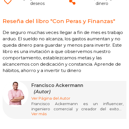
deseos
dinero
Reseña del libro "Con Peras y Finanzas"
De seguro muchas veces llegar a fin de mes es trabajo
arduo. El sueldo no alcanza, los gastos aumentan y no
queda dinero para guardar y menos para invertir. Este
libro es una invitación a que observemos nuestro
comportamiento, establezcamos metas y las
alcancemos con dedicación y constancia. Aprende de
hábitos, ahorro y a invertir tu dinero
Francisco Ackermann
(Autor)
Ver Página del Autor
Francisco Ackermann es un influencer,
ingeniero comercial y creador del exitoso
Ver más
podcast Con Peras y Finanzas. Posee un
magíster en Innovación y Emprendimiento de la
Universidad Adolfo Ibáñez y se ha dedicado a la