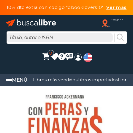
10% dto extra con código "dbooklovers10"
Ver más
Enviar a
FL
0
MENÚ
Libros más vendidos
Libros importados
Libros