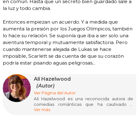
en común. Hasta que un secreto bien guardado sale a
la luz y todo cambia.
Entonces empiezan un acuerdo. Y a medida que
aumenta la presión por los Juegos Olímpicos, también
lo hace su relación. Se suponía que iba a ser solo una
aventura temporal y mutuamente satisfactoria. Pero
cuando mantenerse alejada de Lukas se hace
imposible, Scarlett se da cuenta de que su corazón
podría estar pisando aguas peligrosas...
Ali Hazelwood
(Autor)
Ver Página del Autor
Ali Hazelwood es una reconocida autora de
comedias románticas que ha cautivado a
Ver más
lectores de todo el mundo con sus historias
encantadoras y personajes inolvidables. De
origen italiano, Hazelwood creció rodeada de
libros y soñando con mundos llenos de
romance y aventura. Su amor por la ciencia y la
escritura la llevó a combinar ambos intereses en