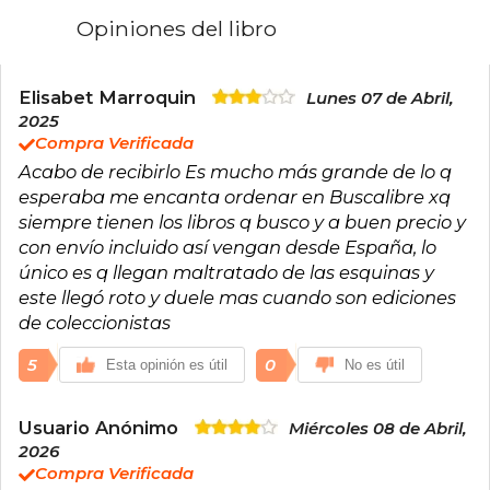
sus novelas, donde las protagonistas femeninas
Opiniones del libro
suelen destacar como brillantes científicas en
busca del amor y del éxito profesional.
Antes de convertirse en escritora a tiempo
Elisabet Marroquin
Lunes 07 de Abril,
completo, Hazelwood fue investigadora en
2025
neurociencia, experiencia que le ha permitido
Compra Verificada
aportar autenticidad y profundidad a las tramas
Acabo de recibirlo Es mucho más grande de lo q
de sus libros. Su debut literario, "La hipótesis del
amor", se convirtió rápidamente en un
esperaba me encanta ordenar en Buscalibre xq
fenómeno internacional, logrando estar en la
siempre tienen los libros q busco y a buen precio y
lista de los más vendidos del New York Times y
con envío incluido así vengan desde España, lo
ganando elogios por su frescura, humor y
único es q llegan maltratado de las esquinas y
representación diversa.
este llegó roto y duele mas cuando son ediciones
de coleccionistas
5
0
Esta opinión es útil
No es útil
Usuario Anónimo
Miércoles 08 de Abril,
2026
Compra Verificada