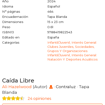
Año
2024
Idioma
Español
N° páginas
464
Encuadernación
Tapa Blanda
Dimensiones
15 x 23 cm
Peso
0.61
ISBN13
9788419822543
Editado en
España
Categorías
Infantil/juvenil, Interés General:
Clubes Juveniles, Sociedades,
Grupos Y Organizaciones
Infantil/juvenil, Interés General:
Natación Y Deportes Acuáticos
Caída Libre
Ali Hazelwood
(Autor)
·
Contraluz
· Tapa
Blanda
24 opiniones