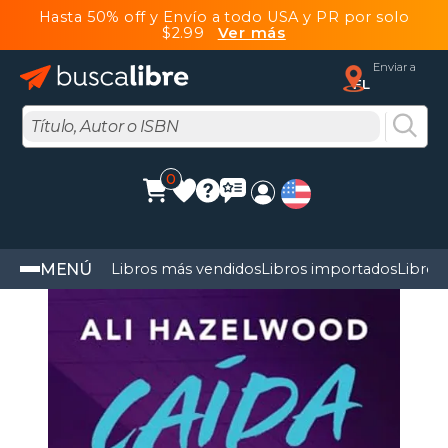
Hasta 50% off y Envío a todo USA y PR por solo
$2.99
Ver más
Enviar a
FL
0
MENÚ
Libros más vendidos
Libros importados
Libros