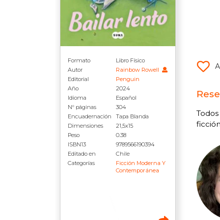
Formato
Libro Físico
A
Autor
Rainbow Rowell
Editorial
Penguin
Año
2024
Rese
Idioma
Español
N° páginas
304
Todos 
Encuadernación
Tapa Blanda
ficció
Dimensiones
21,5x15
Peso
0.38
ISBN13
9789566190394
Editado en
Chile
Categorías
Ficción Moderna Y
Contemporánea