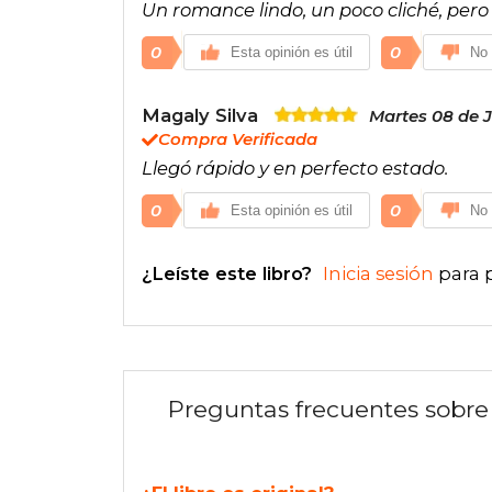
Un romance lindo, un poco cliché, pero 
0
0
Esta opinión es útil
No 
Magaly Silva
Martes 08 de J
Compra Verificada
Llegó rápido y en perfecto estado.
0
0
Esta opinión es útil
No 
¿Leíste este libro?
Inicia sesión
para 
Preguntas frecuentes sobre 