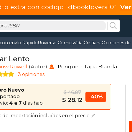
dto extra con código "dbooklovers10"
Ve
 con envío Rápido
Universo Cómics
Vida Cristiana
Opiniones de 
lar Lento
bow Rowell
(Autor)
·
Penguin
· Tapa Blanda
3 opiniones
bro Nuevo
$ 46.87
-40%
portado
$ 28.12
vío:
4 a 7
días háb.
s de importación incluídos en el precio ✅