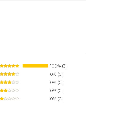
rl" (2013), publicada en español por
blicó "Carry On" (conocida en español
 una novela que amplía el universo de
 trabajo se centra principalmente en la
100% (3)
0% (0)
0% (0)
0% (0)
0% (0)