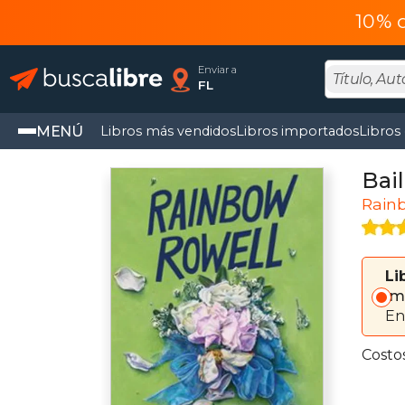
10% 
Enviar a
FL
MENÚ
Libros más vendidos
Libros importados
Libros
Bai
Rain
Li
Im
En
Costo