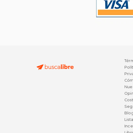
Tér
Polí
Priv
Cóm
Nue
Opin
Cost
Seg
Blo
List
Ince
Lib