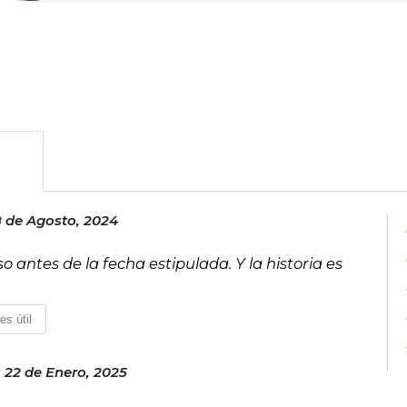
Otra de sus obras notables es "Fangi
Alfaguara en 2014. En 2015, Rowell pu
como "Moriré besando a Simón Snow"),
personajes presentados en "Fangirl". Su
literatura juvenil y contemporánea.
8 de Agosto, 2024
so antes de la fecha estipulada. Y la historia es
es útil
 22 de Enero, 2025