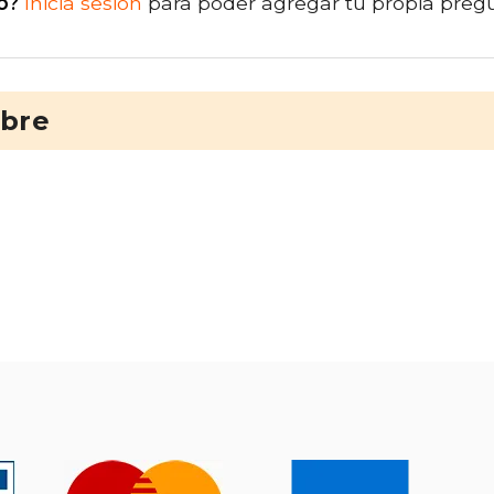
o?
Inicia sesión
para poder agregar tu propia preg
ibre