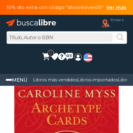
10% dto extra con código "dbooklovers10"
Ver más
Enviar a
FL
0
MENÚ
Libros más vendidos
Libros importados
Libros