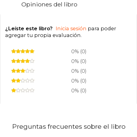
campo de la sanación y el autoconocimiento,
Opiniones del libro
siendo una de las autoras más vendidas del
New York Times.
¿Leíste este libro?
Inicia sesión
para poder
agregar tu propia evaluación
.
0% (0)
0% (0)
0% (0)
0% (0)
0% (0)
Preguntas frecuentes sobre el libro