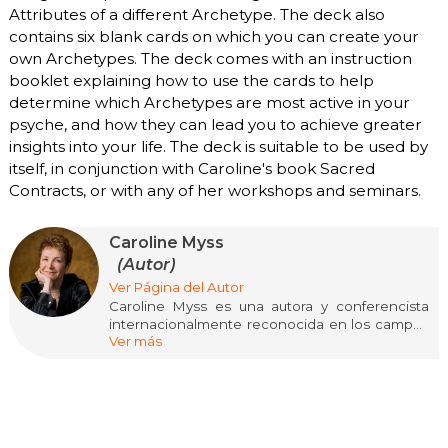
Attributes of a different Archetype. The deck also
contains six blank cards on which you can create your
own Archetypes. The deck comes with an instruction
booklet explaining how to use the cards to help
determine which Archetypes are most active in your
psyche, and how they can lead you to achieve greater
insights into your life. The deck is suitable to be used by
itself, in conjunction with Caroline's book Sacred
Contracts, or with any of her workshops and seminars.
Caroline Myss
(Autor)
Ver Página del Autor
Caroline Myss es una autora y conferencista
internacionalmente reconocida en los campos
Ver más
de la conciencia humana, la espiritualidad y la
intuición médica. Ha escrito varios libros que
exploran la conexión entre la mente, el cuerpo y
el espíritu, ofreciendo herramientas para la
sanación y el crecimiento personal. Caroline
Myss ha sido reconocida por su contribución al