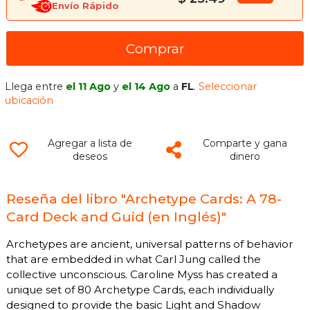
Envío Rápido
Comprar
Llega entre
el 11 Ago
y
el 14 Ago
a
FL
.
Seleccionar
ubicación
Agregar a lista de
Comparte y gana
deseos
dinero
Reseña del libro "Archetype Cards: A 78-
Card Deck and Guid (en Inglés)"
Archetypes are ancient, universal patterns of behavior
that are embedded in what Carl Jung called the
collective unconscious. Caroline Myss has created a
unique set of 80 Archetype Cards, each individually
designed to provide the basic Light and Shadow