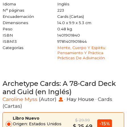
Idioma
Inglés
N° páginas
223
Encuadernación
Cards (Cartas)
Dimensiones
14.0 x 9.9 x 5.3 cm
Peso
0.48 kg.
ISBN
1401901840
ISBN13
9781401901844
Categorías
Mente, Cuerpo Y Espíritu:
Pensamiento Y Práctica
Prácticas De Adivinación
Archetype Cards: A 78-Card Deck
and Guid (en Inglés)
Caroline Myss
(Autor)
·
Hay House
· Cards
(Cartas)
Libro Nuevo
$ 29.99
-15%
Origen: Estados Unidos
$ 25.49