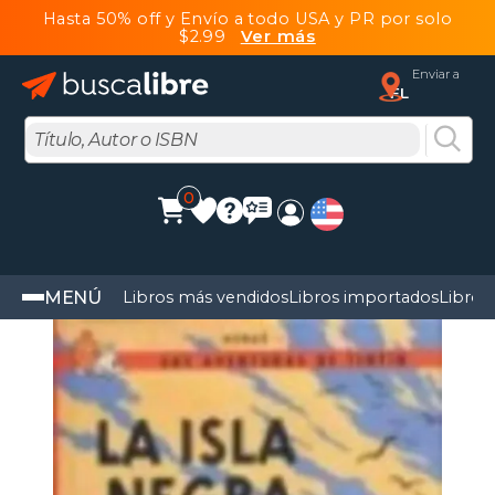
Hasta 50% off y Envío a todo USA y PR por solo
$2.99
Ver más
Enviar a
FL
0
MENÚ
Libros más vendidos
Libros importados
Libros