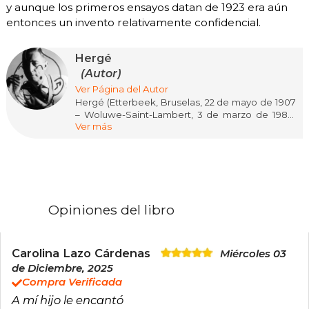
y aunque los primeros ensayos datan de 1923 era aún
entonces un invento relativamente confidencial.
Hergé
(Autor)
Ver Página del Autor
Hergé (Etterbeek, Bruselas, 22 de mayo de 1907
– Woluwe-Saint-Lambert, 3 de marzo de 1983)
Ver más
fue un historietista belga reconocido a nivel
internacional como el creador de Las aventuras
de Tintín, una de las series de cómic más
influyentes y queridas del siglo XX. Su estilo
gráfico, conocido como la línea clara, marcó un
antes y un después en la narrativa visual y
consolidó a Hergé como un pionero dentro del
Opiniones del libro
mundo de la bande dessinée.
A lo largo de su carrera, desarrolló más de
veinte álbumes de Tintín que han sido
traducidos a numerosos idiomas y leídos por
Carolina Lazo Cárdenas
Miércoles 03
generaciones en todo el mundo. Con
de Diciembre, 2025
personajes icónicos como el capitán Haddock,
Compra Verificada
el profesor Tornasol o los detectives Hernández
A mí hijo le encantó
y Fernández, su obra combinó humor, aventura