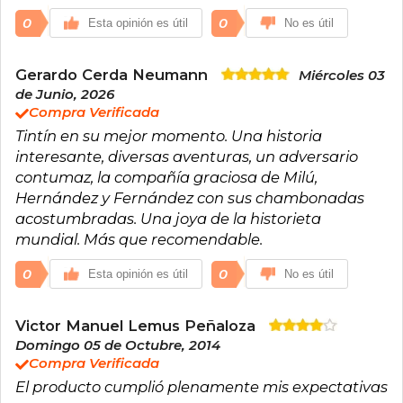
y crítica social, logrando trascender el ámbito
infantil y juvenil para convertirse en un referente
0
0
Esta opinión es útil
No es útil
cultural universal.
Hergé fue distinguido con múltiples
reconocimientos durante su vida, y su influencia
Gerardo Cerda Neumann
Miércoles 03
se extiende hasta la actualidad con
de Junio, 2026
exposiciones, adaptaciones y estudios sobre su
Compra Verificada
legado artístico. Su capacidad para unir
Tintín en su mejor momento. Una historia
narración y dibujo con precisión y sensibilidad lo
consagró como uno de los grandes maestros
interesante, diversas aventuras, un adversario
del cómic moderno. Casado en dos ocasiones y
contumaz, la compañía graciosa de Milú,
apasionado también por el arte
Hernández y Fernández con sus chambonadas
contemporáneo, dejó una huella imborrable en
la cultura visual del siglo XX, permaneciendo
acostumbradas. Una joya de la historieta
como una de las figuras más queridas y
mundial. Más que recomendable.
estudiadas de la historia de la historieta.
0
0
Esta opinión es útil
No es útil
Victor Manuel Lemus Peñaloza
Domingo 05 de Octubre, 2014
Compra Verificada
El producto cumplió plenamente mis expectativas