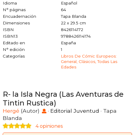
Idioma
Español
N° páginas
64
Encuadernación
Tapa Blanda
Dimensiones
22 x 29.5 cm
ISBN
8426114172
ISBN13
9788426114174
Editado en
España
N° edición
1
Categorías
Libros De Cómic Europeos:
General, Clásicos, Todas Las
Edades
R- la Isla Negra (Las Aventuras de
Tintin Rustica)
Hergé
(Autor)
·
Editorial Juventud
· Tapa
Blanda
4 opiniones