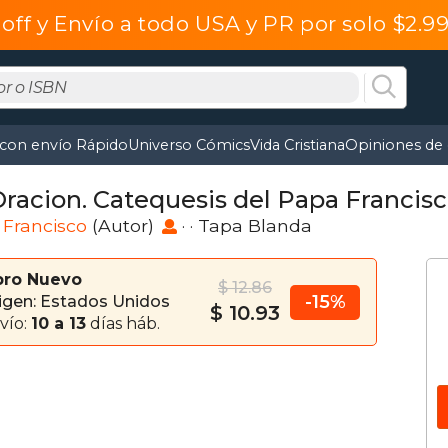
off y Envío a todo USA y PR por solo $2.
 con envío Rápido
Universo Cómics
Vida Cristiana
Opiniones de 
Oracion. Catequesis del Papa Francis
 Francisco
(Autor)
· · Tapa Blanda
bro Nuevo
$ 12.86
-15%
igen: Estados Unidos
$ 10.93
vío:
10 a 13
días háb.