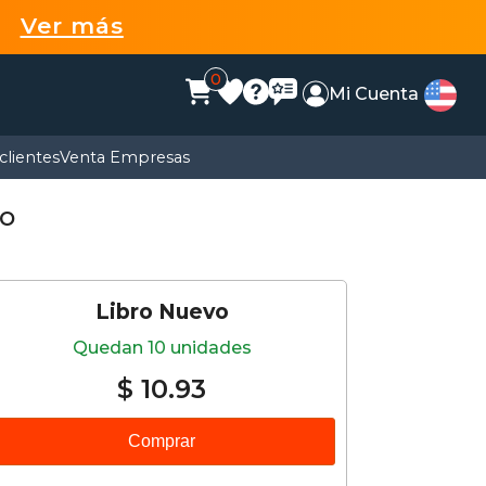
99
Ver más
0
Mi Cuenta
clientes
Venta Empresas
co
Libro Nuevo
Quedan 10 unidades
$ 10.93
Comprar