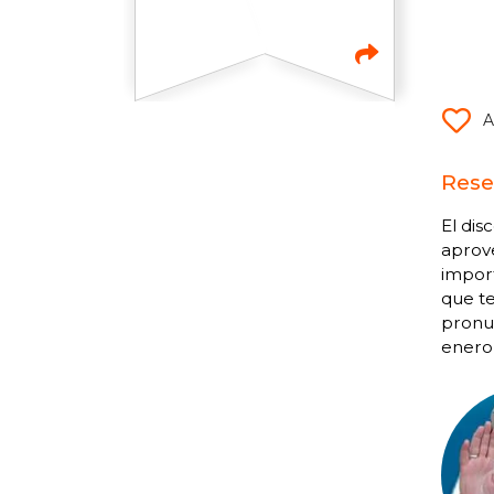
A
Rese
El dis
aprove
import
que te
pronun
enero