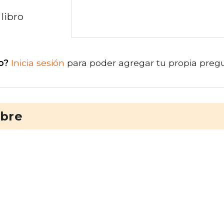
libro
o?
Inicia sesión
para poder agregar tu propia preg
ibre