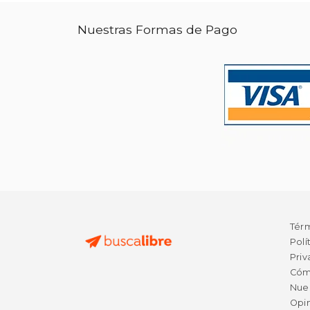
Nuestras Formas de Pago
Tér
Polí
Priv
Cóm
Nue
Opin