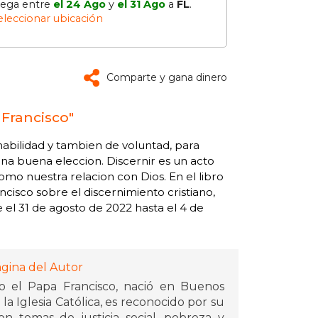
lega entre
el 24 Ago
y
el 31 Ago
a
FL
.
eleccionar ubicación
Comparte y gana dinero
 Francisco"
habilidad y tambien de voluntad, para
a buena eleccion. Discernir es un acto
mo nuestra relacion con Dios. En el libro
cisco sobre el discernimiento cristiano,
 el 31 de agosto de 2022 hasta el 4 de
ágina del Autor
o el Papa Francisco, nació en Buenos
la Iglesia Católica, es reconocido por su
 temas de justicia social, pobreza y