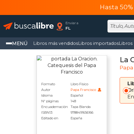
Hasta 50% 
Enviar a
FL
MENÚ
Libros más vendidos
Libros importados
Libros
La 
Papa
Li
Formato
Libro Físico
Or
Autor
Papa Francisco
Idioma
Español
En
N° páginas
148
Encuadernación
Tapa Blanda
ISBN13
9788491656166
Editado en
España