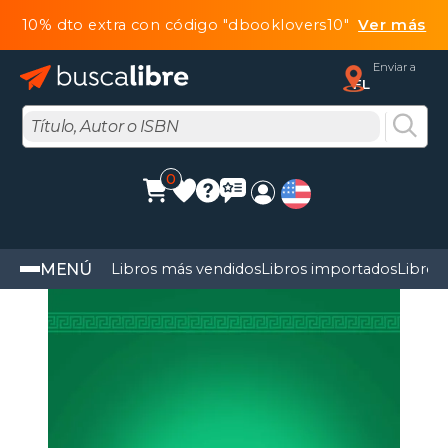
10% dto extra con código "dbooklovers10"
Ver más
Enviar a
FL
0
MENÚ
Libros más vendidos
Libros importados
Libros