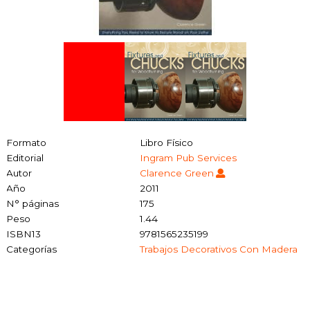
Formato
Libro Físico
Editorial
Ingram Pub Services
Autor
Clarence Green
Año
2011
N° páginas
175
Peso
1.44
ISBN13
9781565235199
Categorías
Trabajos Decorativos Con Madera