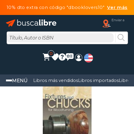
10% dto extra con código "dbooklovers10"
Ver más
Enviar a
FL
0
MENÚ
Libros más vendidos
Libros importados
Libros