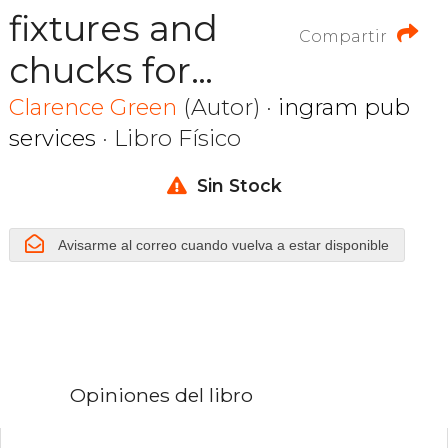
fixtures and
Compartir
chucks for
woodturning,everything
Clarence Green
(Autor) ·
ingram pub
services
· Libro Físico
you need to
know to
Sin Stock
secure wood
Avisarme al correo cuando vuelva a estar disponible
on your lathe
Opiniones del libro