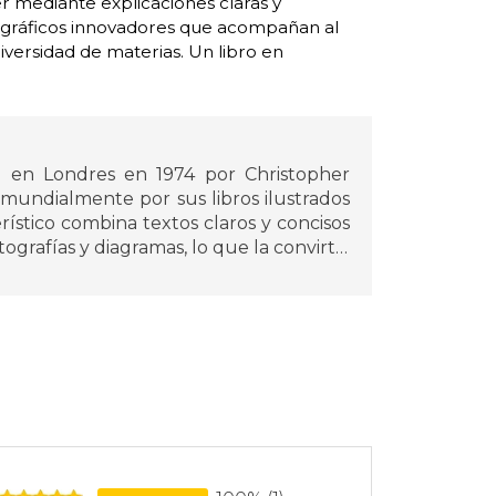
r mediante explicaciones claras y
os gráficos innovadores que acompañan al
iversidad de materias. Un libro en
a en Londres en 1974 por Christopher
 mundialmente por sus libros ilustrados
erístico combina textos claros y concisos
rafías y diagramas, lo que la convirtió
visual del conocimiento. Actualmente
m House y sus títulos se traducen a
s de lectores en todo el mundo.
uentra El Libro de la Naturaleza, una
de especies, rocas, fósiles y organismos
sta propuesta resume la esencia de DK:
cultural en experiencias accesibles para
ca ciencia, historia, viajes y cultura,
avés de la imagen y la claridad.