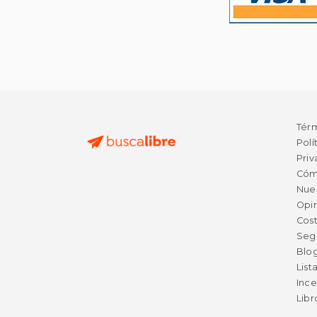
Tér
Polí
Priv
Cóm
Nue
Opin
Cost
Seg
Blo
List
Ince
Lib