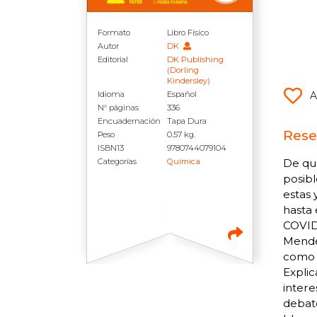
Formato
Libro Físico
Autor
DK
Editorial
DK Publishing
(Dorling
Kindersley)
Idioma
Español
A
N° páginas
336
Encuadernación
Tapa Dura
Rese
Peso
0.57 kg.
ISBN13
9780744079104
Categorías
Química
De qué
posibl
estas 
hasta 
COVID-
Mendel
como l
Explic
intere
debate