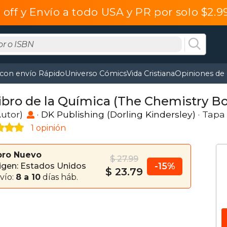
off y Envío a todo USA y PR por solo $2.
 con envío Rápido
Universo Cómics
Vida Cristiana
Opiniones de 
Libro de la Química (The Chemistry B
utor)
·
DK Publishing (Dorling Kindersley)
· Tapa
1 opinión
bro Nuevo
$ 27.99
-15%
igen: Estados Unidos
$ 23.79
vío:
8 a 10
días háb.