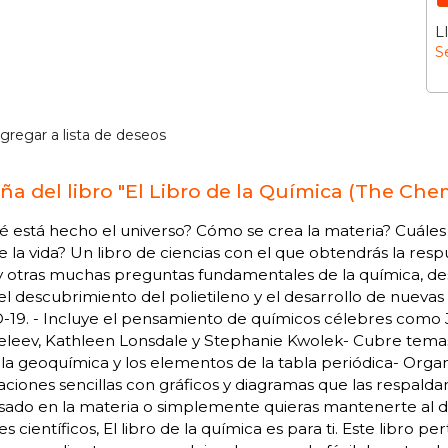
L
S
gregar a lista de deseos
ña del libro "El Libro de la Química (The Che
 está hecho el universo? Cómo se crea la materia? Cuáles
e la vida? Un libro de ciencias con el que obtendrás la res
y otras muchas preguntas fundamentales de la química, des
el descubrimiento del polietileno y el desarrollo de nueva
19. - Incluye el pensamiento de químicos célebres como J
eev, Kathleen Lonsdale y Stephanie Kwolek- Cubre temas cla
a geoquímica y los elementos de la tabla periódica- Orga
aciones sencillas con gráficos y diagramas que las respalda
sado en la materia o simplemente quieras mantenerte al dí
s científicos, El libro de la química es para ti. Este libro 