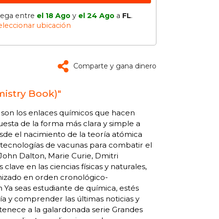
lega entre
el 18 Ago
y
el 24 Ago
a
FL
.
eleccionar ubicación
Comparte y gana dinero
mistry Book)"
 son los enlaces químicos que hacen
puesta de la forma más clara y simple a
de el nacimiento de la teoría atómica
s tecnologías de vacunas para combatir el
ohn Dalton, Marie Curie, Dmitri
ve en las ciencias físicas y naturales,
nizado en orden cronológico-
n Ya seas estudiante de química, estés
a y comprender las últimas noticias y
pertenece a la galardonada serie Grandes