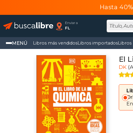
Hasta 40% 
Enviar a
FL
MENÚ
Libros más vendidos
Libros importados
Libros
El 
DK
(A
Li
Or
En