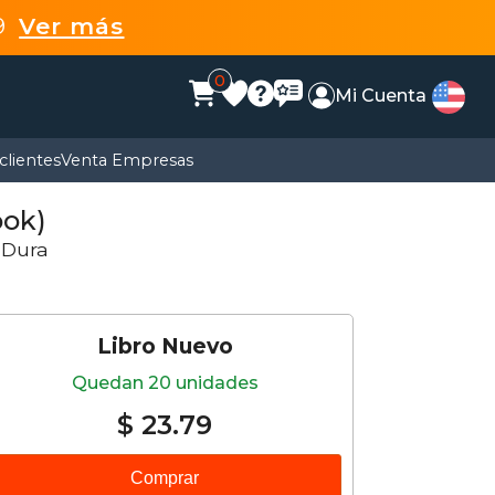
99
Ver más
0
Mi Cuenta
clientes
Venta Empresas
ook)
 Dura
Libro Nuevo
Quedan 20 unidades
$ 23.79
Comprar