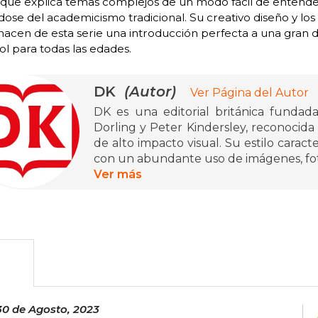
 que explica temas complejos de un modo fácil de entende
dose del academicismo tradicional. Su creativo diseño y l
hacen de esta serie una introducción perfecta a una gran d
l para todas las edades.
DK
(Autor)
Ver Página del Autor
DK es una editorial británica fundad
Dorling y Peter Kindersley, reconocida
de alto impacto visual. Su estilo caract
con un abundante uso de imágenes, fotog
en pionera dentro de la divulgación 
Ver más
forma parte del grupo Penguin Rando
decenas de idiomas, llegando a millone
Entre sus obras más destacadas se enc
enciclopedia visual que presenta miles 
con un enfoque riguroso y atractivo. E
transformar la complejidad científica y 
todo tipo de público. Su catálogo abar
30 de Agosto, 2023
siempre con la premisa de aprender a tr