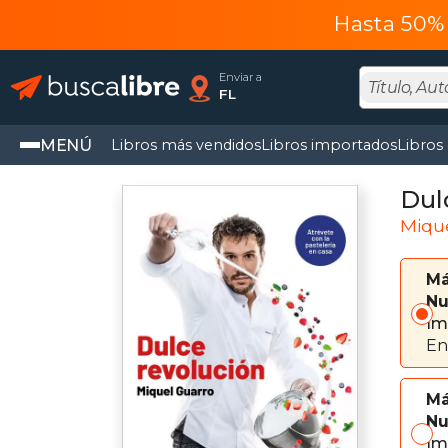
Hasta 50% 
Enviar a
FL
MENÚ
Libros más vendidos
Libros importados
Libros
Dulc
Miqu
Má
Nu
Im
En
Má
Nu
Im