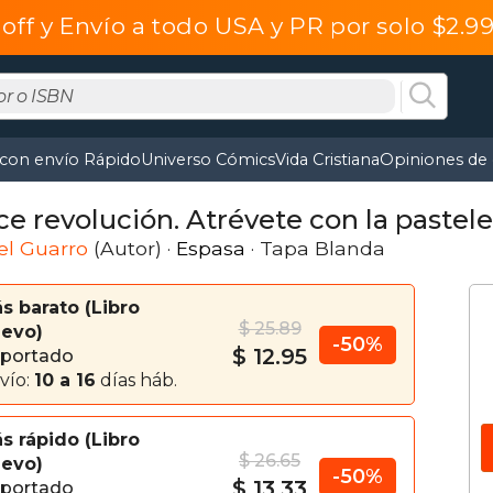
off y Envío a todo USA y PR por solo $2.
 con envío Rápido
Universo Cómics
Vida Cristiana
Opiniones de 
e revolución. Atrévete con la pastele
el Guarro
(Autor) ·
Espasa
· Tapa Blanda
s barato
Libro
$ 25.89
evo
-50%
$ 12.95
portado
vío:
10 a 16
días háb.
s rápido
Libro
$ 26.65
evo
-50%
$ 13.33
portado