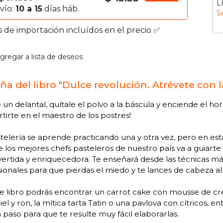
L
vío:
10 a 15
días háb.
S
s de importación incluídos en el precio ✅
gregar a lista de deseos
ña del libro "Dulce revolución. Atrévete con l
 un delantal, quítale el polvo a la báscula y enciende el h
tirte en el maestro de los postres!
telería se aprende practicando una y otra vez, pero en est
 los mejores chefs pasteleros de nuestro país va a guiarte
vertida y enriquecedora. Te enseñará desde las técnicas más
ionales para que pierdas el miedo y te lances de cabeza a
e libro podrás encontrar un carrot cake con mousse de cr
el y ron, la mítica tarta Tatin o una pavlova con cítricos, en
 paso para que te resulte muy fácil elaborarlas.