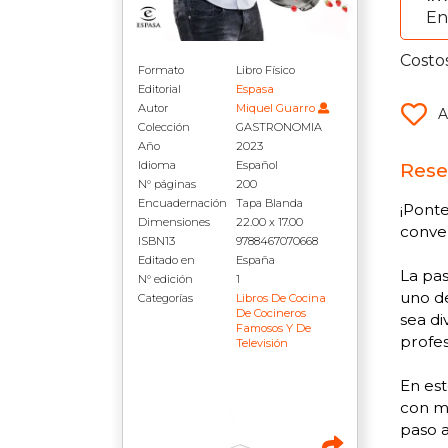
En
Costo
Formato
Libro Físico
Editorial
Espasa
Autor
Miquel Guarro
A
Colección
GASTRONOMIA
Año
2023
Idioma
Español
Rese
N° páginas
200
Encuadernación
Tapa Blanda
¡Ponte
Dimensiones
22.00 x 17.00
conver
ISBN13
9788467070668
Editado en
España
La pas
N° edición
1
uno de
Categorías
Libros De Cocina
De Cocineros
sea di
Famosos Y De
profes
Televisión
En est
con mi
paso a