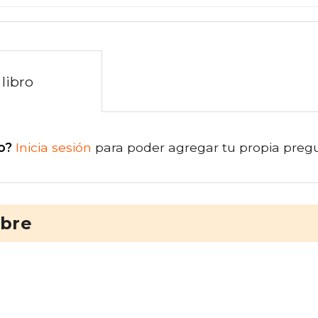
libro
o?
Inicia sesión
para poder agregar tu propia preg
ibre