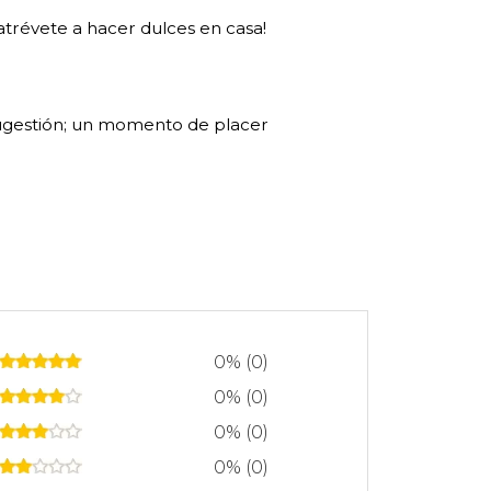
¡atrévete a hacer dulces en casa!
e sugestión; un momento de placer
0% (0)
0% (0)
0% (0)
0% (0)