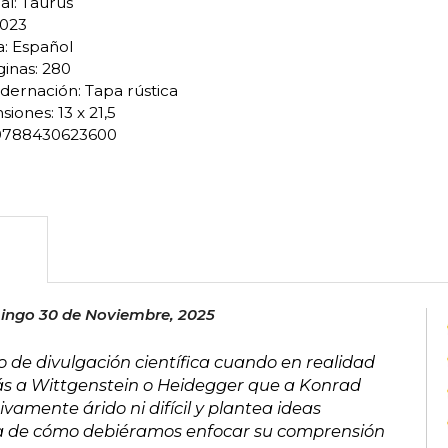
ial: Taurus
2023
a: Español
inas: 280
dernación: Tapa rústica
iones: 13 x 21,5
 9788430623600
ngo 30 de Noviembre, 2025
bro de divulgación científica cuando en realidad
 más a Wittgenstein o Heidegger que a Konrad
ivamente árido ni difícil y plantea ideas
rca de cómo debiéramos enfocar su comprensión