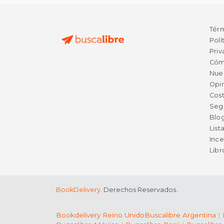
Tér
Polí
Priv
Cóm
Nue
Opin
Cost
Seg
Blo
List
Ince
Lib
BookDelivery
. Derechos Reservados.
Bookdelivery Reino Unido
Buscalibre Argentina
|