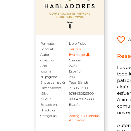
A
Formato
Libro Físico
Editorial
Taurus
Rese
Autor
Eva Meijer
Colección
Ciencia
Año
2023
Los de
Idioma
Español
todo l
N° páginas
280
patron
Encuadernación
Tapa Blanda
algún 
Dimensiones
21.50 x 13.00
esfue
ISBN
9788430623600
Animal
ISBN13
9788430623600
Editado en
España
comuni
N° edición
1
nos e
Categorías
Zoología Y Ciencias
Animales
Autor: