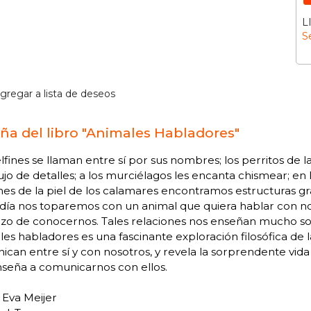
L
S
gregar a lista de deseos
ña del libro "Animales Habladores"
lfines se llaman entre sí por sus nombres; los perritos de l
ujo de detalles; a los murciélagos les encanta chismear; en 
es de la piel de los calamares encontramos estructuras g
día nos toparemos con un animal que quiera hablar con nos
rzo de conocernos. Tales relaciones nos enseñan mucho so
es habladores es una fascinante exploración filosófica de 
can entre sí y con nosotros, y revela la sorprendente vida
nseña a comunicarnos con ellos.
 Eva Meijer