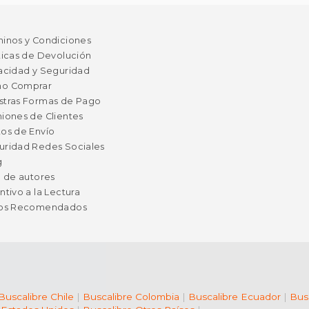
minos y Condiciones
ticas de Devolución
acidad y Seguridad
o Comprar
stras Formas de Pago
iones de Clientes
os de Envío
uridad Redes Sociales
g
a de autores
ntivo a la Lectura
ros Recomendados
Buscalibre Chile
|
Buscalibre Colombia
|
Buscalibre Ecuador
|
Bus