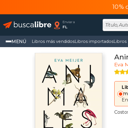
10% 
Enviar a
FL
MENÚ
Libros más vendidos
Libros importados
Libros
Ani
Eva M
Li
Im
En
Costo