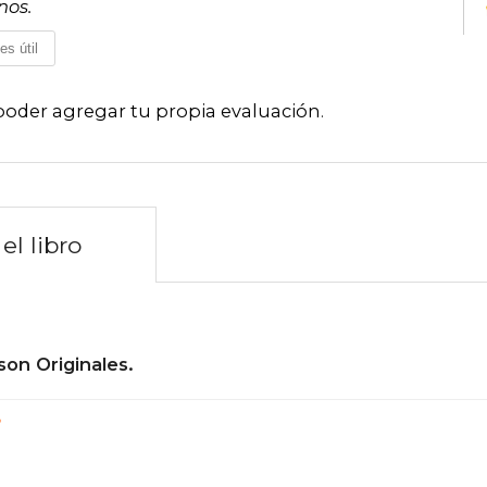
nos.
es útil
poder agregar tu propia evaluación
.
el libro
son Originales.
?