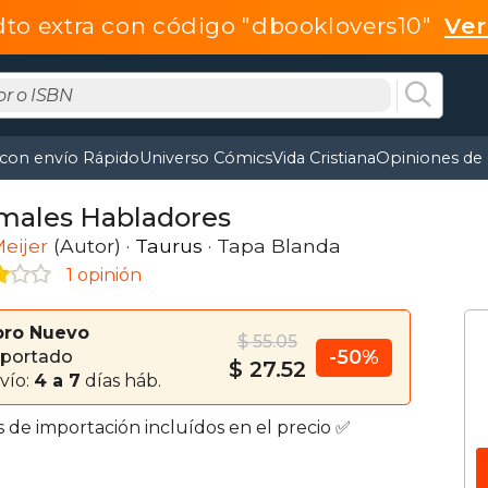
dto extra con código "dbooklovers10"
Ve
 con envío Rápido
Universo Cómics
Vida Cristiana
Opiniones de 
males Habladores
eijer
(Autor) ·
Taurus
· Tapa Blanda
1 opinión
bro Nuevo
$ 55.05
-50%
portado
$ 27.52
vío:
4 a 7
días háb.
s de importación incluídos en el precio ✅