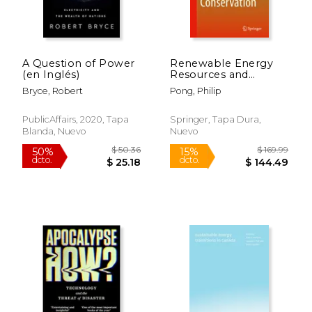
$ 69.00
$ 60.
6%
50%
dcto.
dcto.
$ 64.94
$ 30.
A Question of Power
Renewable Energy
(en Inglés)
Resources and
Conservation (en
Bryce, Robert
Pong, Philip
Inglés)
PublicAffairs, 2020, Tapa
Springer, Tapa Dura,
Blanda, Nuevo
Nuevo