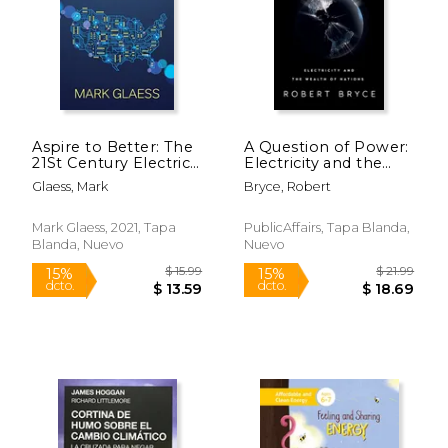
Aspire to Better: The
A Question of Power:
21St Century Electric
Electricity and the
Cooperative (en
Wealth of Nations (en
Glaess, Mark
Bryce, Robert
Inglés)
Inglés)
Mark Glaess, 2021, Tapa
PublicAffairs, Tapa Blanda,
Blanda, Nuevo
Nuevo
$ 20.00
$ 34.
15%
15%
dcto.
dcto.
$ 17.00
$ 28.