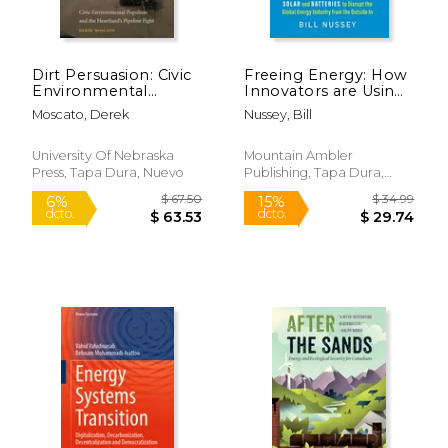
Dirt Persuasion: Civic
Freeing Energy: How
Environmental
Innovators are Using
Populism and the
Local-Scale Solar and
Moscato, Derek
Nussey, Bill
Heartland's Pipeline
Batteries to Disrupt
Fight (en Inglés)
the Global Energy
$ 50.36
$ 169.
50%
15%
Industry From the
dcto.
dcto.
University Of Nebraska
Mountain Ambler
$ 25.18
$ 144.
Outside in (en Inglés)
Press, Tapa Dura, Nuevo
Publishing, Tapa Dura,
Nuevo