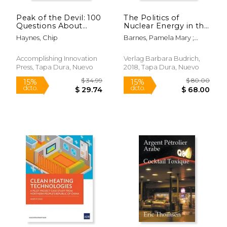
Peak of the Devil: 100
The Politics of
Questions About
Nuclear Energy in the
Peak Oil Answered
European Union:
Haynes, Chip
Barnes, Pamela Mary ;
(en Inglés)
Framing the
Barnes, Ian
Discourse: Actors,
Positions and
Accomplishing Innovation
Verlag Barbara Budrich,
Dynamics (en Inglés)
Press, Tapa Dura, Nuevo
2018, Tapa Dura, Nuevo
$ 31.00
$ 19
6%
6%
dcto.
dcto.
$ 29.18
$ 18.