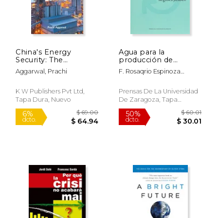
China's Energy
Agua para la
Security: The
producción de
Domestic Discussion
energía en
Aggarwal, Prachi
F. Rosaqrio Espinoza
(en Inglés)
Centroamérica, El
Rodríguez
(Ciencias Sociales)
K W Publishers Pvt Ltd,
Prensas De La Universidad
Tapa Dura, Nuevo
De Zaragoza, Tapa
Blanda, Nuevo