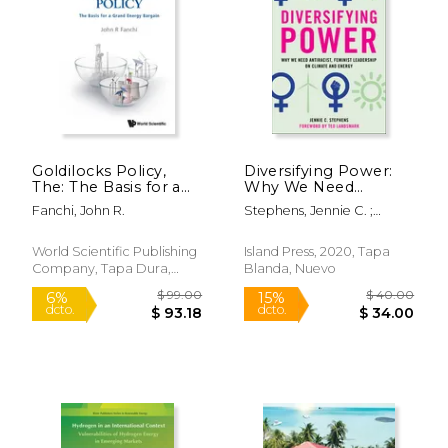
$ 37.99
$ 67.
15%
50%
dcto.
dcto.
$ 32.29
$ 33.
Goldilocks Policy,
Diversifying Power:
The: The Basis for a
Why We Need
Grand Energy Bargain
Antiracist, Feminist
Fanchi, John R.
Stephens, Jennie C. ;
(en Inglés)
Leadership on
Landsmark, Ted
Climate and Energy
(en Inglés)
World Scientific Publishing
Island Press, 2020, Tapa
Company, Tapa Dura,
Blanda, Nuevo
Nuevo