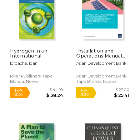
Hydrogen in an
Installation and
$ 99.00
$ 40.
International
Operations Manual
6%
15%
Context:
for Maldives' Grid-
dcto.
dcto.
$ 93.18
$ 34.
Iordache, Ioan
Asian Development Bank
Vulnerabilities of
Connected Rooftop
Hydrogen Energy in
Photovoltaic Systems
Emerging Markets
(en Inglés)
River Publishers, Tapa
Asian Development Bank,
(en Inglés)
Blanda, Nuevo
Tapa Blanda, Nuevo