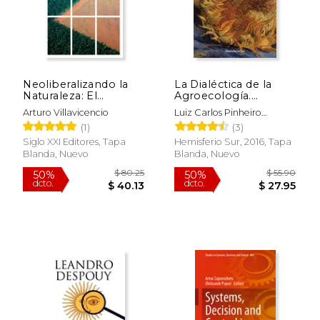
Neoliberalizando la
La Dialéctica de la
Naturaleza: El
Agroecología.
Capitalismo y la Crisis
Contribución Para un
Arturo Villavicencio
Luiz Carlos Pinheiro
Ecológica
Mundo con
Machado, Luiz Carlos
(1)
(3)
Alimentos sin Veneno
Pinheiro
Siglo XXI Editores, Tapa
Hemisferio Sur, 2016, Tapa
Blanda, Nuevo
Blanda, Nuevo
$ 80.25
$ 55.
50%
50%
dcto.
dcto.
$ 40.13
$ 27.