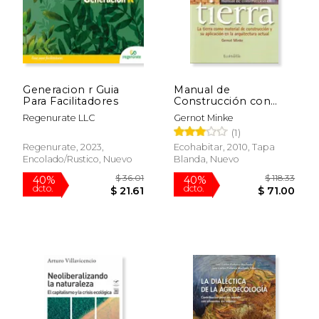
Generacion r Guia
Manual de
Para Facilitadores
Construcción con
Tierra
Regenurate LLC
Gernot Minke
(1)
Regenurate, 2023,
Ecohabitar, 2010, Tapa
Encolado/rustico, Nuevo
Blanda, Nuevo
$ 36.01
$ 118
40%
40%
dcto.
dcto.
$ 21.61
$ 71.