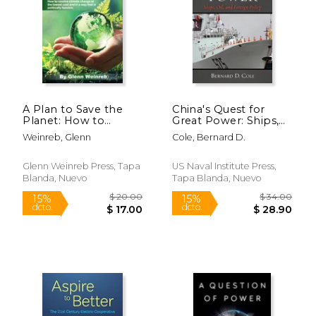
A Plan to Save the
China's Quest for
Planet: How to
Great Power: Ships,
resolve climate
Oil, and Foreign
Weinreb, Glenn
Cole, Bernard D.
change at the lowest
Policy (en Inglés)
cost. (en Inglés)
$ 44.99
$ 27.
15%
6%
dcto.
dcto.
Glenn Weinreb Press, Tapa
US Naval Institute Press,
$ 38.24
$ 25.
Blanda, Nuevo
Tapa Blanda, Nuevo