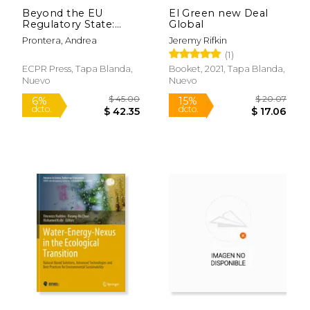
Beyond the EU
El Green new Deal
Regulatory State:
Global
Energy Security and
Prontera, Andrea
Jeremy Rifkin
the Eurasian Gas
(1)
Market (en Inglés)
ECPR Press, Tapa Blanda,
Booket, 2021, Tapa Blanda,
Nuevo
Nuevo
$ 34.99
$ 80.
15%
15%
dcto.
dcto.
$ 29.74
$ 68.