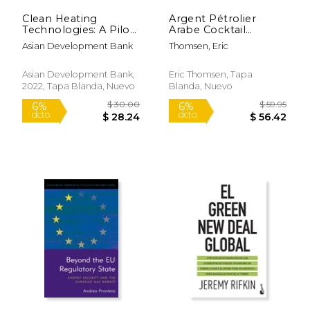
Clean Heating
Argent Pétrolier
Technologies: A Pilot
Arabe Cocktail
Project Case Study
Toxique (en Inglés)
Asian Development Bank
Thomsen, Eric
From Northern
People'S Republic of
China (en Inglés)
Asian Development Bank,
Eric Thomsen, Tapa
2022, Tapa Blanda, Nuevo
Blanda, Nuevo
$ 19.99
$ 9.
15%
15%
dcto.
dcto.
$ 16.99
$ 7.