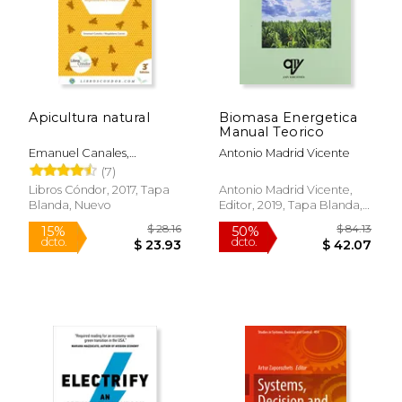
Apicultura natural
Biomasa Energetica
Manual Teorico
Emanuel Canales,
Antonio Madrid Vicente
Magdalena Cortés
(7)
Libros Cóndor, 2017, Tapa
Antonio Madrid Vicente,
Blanda, Nuevo
Editor, 2019, Tapa Blanda,
Nuevo
$ 55.99
$ 55.
50%
40%
dcto.
dcto.
$ 27.99
$ 33.