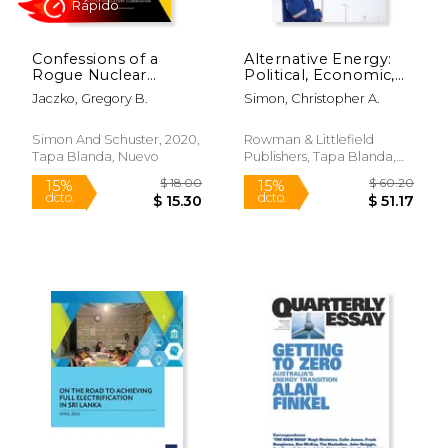
Confessions of a
Alternative Energy:
Rogue Nuclear
Political, Economic,
Regulator (en Inglés)
and Social Feasibility
Jaczko, Gregory B.
Simon, Christopher A.
(en Inglés)
Simon And Schuster, 2020,
Rowman & Littlefield
Tapa Blanda, Nuevo
Publishers, Tapa Blanda,
Nuevo
$ 67.50
$ 34.
6%
15%
dcto.
dcto.
$ 63.53
$ 29.