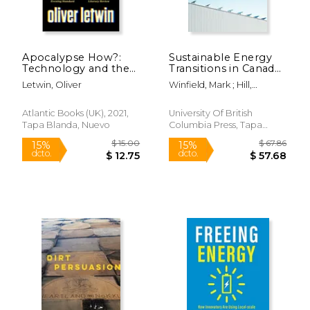
Apocalypse How?:
Sustainable Energy
$ 27.35
$ 16
Technology and the
Transitions in Canada
50%
15%
Threat of Disaster (en
(en Inglés)
dcto.
dcto.
$ 13.67
$ 14.
Letwin, Oliver
Winfield, Mark ; Hill,
Inglés)
Stephen ; Gaede, James
Atlantic Books (UK), 2021,
University Of British
Tapa Blanda, Nuevo
Columbia Press, Tapa
Blanda, Nuevo