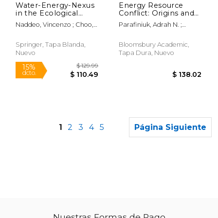
Water-Energy-Nexus
Energy Resource
in the Ecological
Conflict: Origins and
Transition: Natural-
Global Impact (en
Naddeo, Vincenzo ; Choo,
Parafiniuk, Adrah N. ;
Based Solutions,
Inglés)
Kwang-Ho ; Ksibi,
Smith, Zachary A.
Advanced
Mohamed
Technologies and
Springer, Tapa Blanda,
Bloomsbury Academic,
Best Practices for
Nuevo
Tapa Dura, Nuevo
Environmental
Sustainability (en
Inglés)
1
2
3
4
5
Página Siguiente
Nuestras Formas de Pago