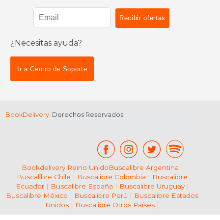
¿Necesitas ayuda?
$ 129.99
15%
dcto.
$ 110.49
$ 138.
Ir a Centro de Soporte
BookDelivery
. Derechos Reservados.
Bookdelivery Reino Unido
Buscalibre Argentina
|
Buscalibre Chile
|
Buscalibre Colombia
|
Buscalibre
Ecuador
|
Buscalibre España
|
Buscalibre Uruguay
|
Buscalibre México
|
Buscalibre Perú
|
Buscalibre Estados
Unidos
|
Buscalibre Otros Países
|