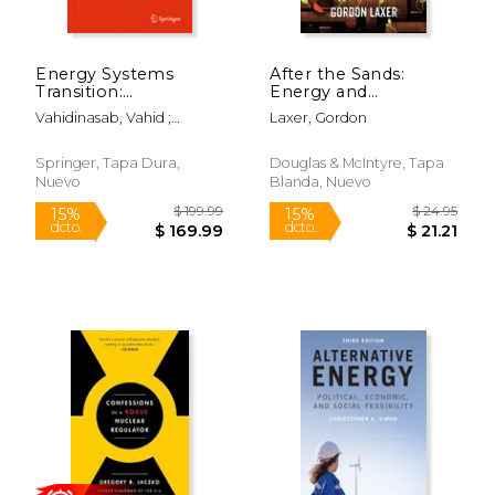
Energy Systems
After the Sands:
Transition:
Energy and
Digitalization,
Ecological Security
Vahidinasab, Vahid ;
Laxer, Gordon
Decarbonization,
for Canadians (en
Mohammadi-Ivatloo,
Decentralization and
Inglés)
Behnam
Democratization (en
Springer, Tapa Dura,
Douglas & McIntyre, Tapa
Inglés)
Nuevo
Blanda, Nuevo
$ 15.00
$ 67.
15%
15%
dcto.
dcto.
$ 12.75
$ 57.