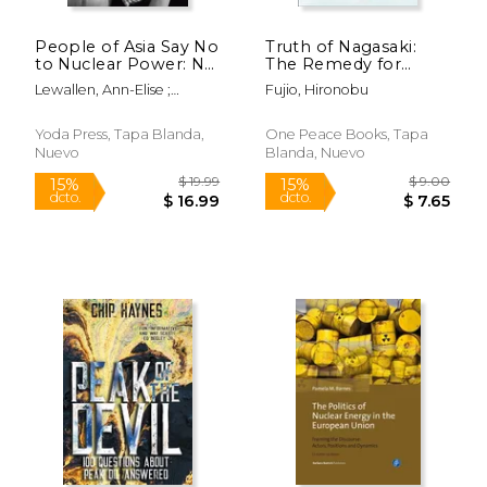
People of Asia Say No
Truth of Nagasaki:
to Nuclear Power: No
The Remedy for
Nukes Asia Forum,
Nuclear Paralysis (en
Lewallen, Ann-Elise ;
Fujio, Hironobu
Japan (en Inglés)
Inglés)
Holmberg, Ryan
Rápido
Yoda Press, Tapa Blanda,
One Peace Books, Tapa
Nuevo
Blanda, Nuevo
$ 18.00
$ 60.
15%
15%
dcto.
dcto.
$ 15.30
$ 51.