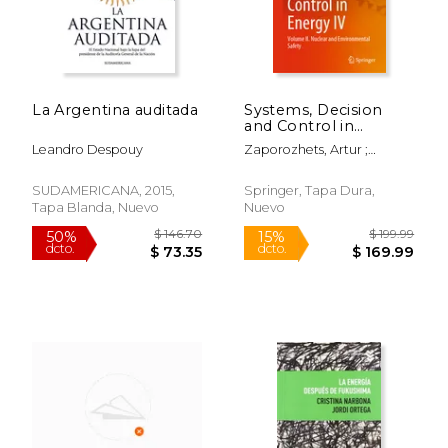
La Argentina auditada
Systems, Decision
and Control in
Energy IV: Volume IІ.
Leandro Despouy
Zaporozhets, Artur ;
Nuclear and
Popov, Oleksandr
Environmental Safety
(en Inglés)
SUDAMERICANA, 2015,
Springer, Tapa Dura,
Tapa Blanda, Nuevo
Nuevo