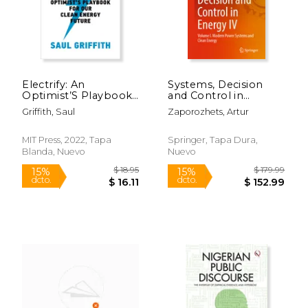
Electrify: An
Systems, Decision
Optimist’S Playbook
and Control in
for our Clean Energy
Energy IV: Volume I.
Griffith, Saul
Zaporozhets, Artur
Future (en Inglés)
Modern Power
Systems and Clean
Energy (en Inglés)
MIT Press, 2022, Tapa
Springer, Tapa Dura,
Blanda, Nuevo
Nuevo
$ 28.16
$ 84.
15%
50%
dcto.
dcto.
$ 23.93
$ 42.