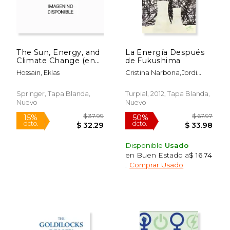
$ 146.70
$ 199.
50%
15%
dcto.
dcto.
$ 73.35
$ 169.
The Sun, Energy, and
La Energía Después
Climate Change (en
de Fukushima
Inglés)
Hossain, Eklas
Cristina Narbona,Jordi
Ortega
Springer, Tapa Blanda,
Turpial, 2012, Tapa Blanda,
Nuevo
Nuevo
Disponible
Usado
en Buen Estado a
$ 16.74
.
Comprar Usado