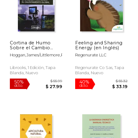
Cortina de Humo
Feeling and Sharing
Sobre el Cambio
Energy (en Inglés)
Climatico
Hoggan,James/Littlemore,Richard
Regenurate LLC
Librooks, 1 Edición, Tapa
Regenurate Co Sas, Tapa
Blanda, Nuevo
Blanda, Nuevo
$ 15.99
$ 21
15%
15%
dcto.
dcto.
$ 13.59
$ 18.