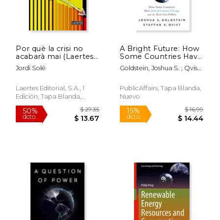
$ 19.99
$ 29.
6%
6%
dcto.
dcto.
$ 18.81
$ 28.
Por què la crisi no
A Bright Future: How
acabarà mai (Laertes
Some Countries Have
Català)
Solved Climate
Jordi Solé
Goldstein, Joshua S. ; Qvist,
Change and the Rest
Staffan A. ; Pinker, Steven
can Follow (en
Inglés)
Laertes Editorial, S.A., 1
PublicAffairs, Tapa Blanda,
Edición, Tapa Blanda,
Nuevo
Nuevo