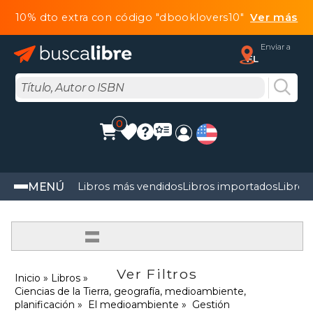
10% dto extra con código "dbooklovers10"
Ver más
Enviar a
FL
0
MENÚ
Libros más vendidos
Libros importados
Libros
=
Ver Filtros
Inicio
Libros
Ciencias de la Tierra, geografía, medioambiente,
planificación
El medioambiente
Gestión