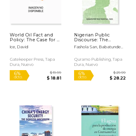
World Oil Fact and
Nigerian Public
Policy: The Case for a
Discourse: The
Sound American
Interplay of Empirical
Ice, David
Fashola San, Babatunde
Petroleum Policy (en
Evidence and
Raji
Inglés)
Hyperbole (en
Inglés)
Gatekeeper Press, Tapa
Quramo Publishing, Tapa
Dura, Nuevo
Dura, Nuevo
$ 18.95
$ 179.
15%
15%
dcto.
dcto.
$ 16.11
$ 152.