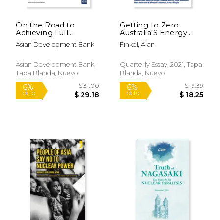
On the Road to
Getting to Zero:
Achieving Full
Australia'S Energy
Electrification in Sri
Transition: Qe81 (en
Asian Development Bank
Finkel, Alan
Lanka (en Inglés)
Inglés)
Asian Development Bank,
Quarterly Essay, 2021, Tapa
Tapa Blanda, Nuevo
Blanda, Nuevo
$ 199.99
$ 24.
15%
15%
dcto.
dcto.
$ 169.99
$ 21.