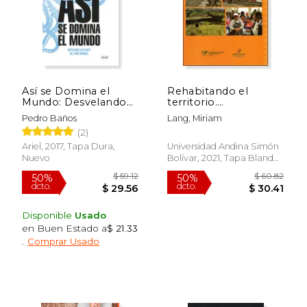
Así se Domina el
Rehabitando el
Mundo: Desvelando
territorio.
las Claves del Poder
Plurinacionalidad,
Pedro Baños
Lang, Miriam
Mundial
interculturalidad y
(2)
sumak kawsay en el
$ 55.99
$ 859.
50%
50%
primer municipio
Ariel, 2017, Tapa Dura,
Universidad Andina Simón
dcto.
dcto.
$ 27.99
$ 429.
indígena de Cayambe
Nuevo
Bolívar, 2021, Tapa Blanda,
Nuevo
Disponible
Usado
en Buen Estado a
$ 21.33
.
Comprar Usado