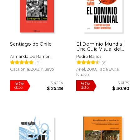
Santiago de Chile
El Dominio Mundial.
Una Guía Visual del
$ 102.74
$ 32.
50%
50%
Poder
dcto.
dcto.
$ 51.37
$ 16.
Armando De Ramón
Pedro Baños
(8)
(6)
Catalonia, 2013, Nuevo
Ariel, 2018, Tapa Dura,
Nuevo