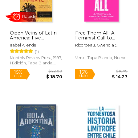
Open Veins of Latin
Free Them All: A
America: Five
Feminist Call to
Centuries of the
Abolish the Prison
Isabel Allende
Ricordeau, Gwenola ;
Pillage of a Continent
System (en Inglés)
Rápido
Federici, Silvia ; Ramadan,
(1)
(en Inglés)
Emma
Monthly Review Press, 1997,
Verso, Tapa Blanda, Nuevo
1 Edición, Tapa Blanda,
Nuevo
$ 22.00
$ 16
15%
15%
dcto.
dcto.
$ 18.70
$ 14.