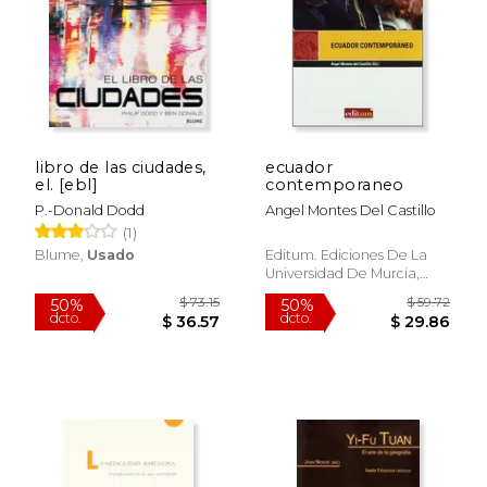
$ 112.84
$ 112
50%
50%
dcto.
dcto.
$ 56.42
$ 56.
libro de las ciudades,
ecuador
el. [ebl]
contemporaneo
P.-Donald Dodd
Angel Montes Del Castillo
(1)
Blume,
Usado
Editum. Ediciones De La
Universidad De Murcia,
Nuevo