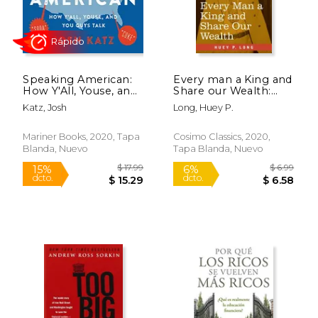
Speaking American:
Every man a King and
How Y'All, Youse, and
Share our Wealth:
you Guys Talk: A
Two Huey Long
Katz, Josh
Long, Huey P.
Visual Guide (en
Speeches (en Inglés)
Inglés)
Mariner Books, 2020, Tapa
Cosimo Classics, 2020,
Blanda, Nuevo
Tapa Blanda, Nuevo
$ 147.86
$ 108.
50%
50%
dcto.
dcto.
$ 73.93
$ 54.