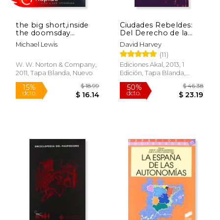
the big short,inside
Ciudades Rebeldes:
the doomsday
Del Derecho de la
machine (en Inglés)
Ciudad a la
Michael Lewis
David Harvey
Revolución Urbana
(11)
W. W. Norton & Company,
Ediciones Akal, 2013, 1
2011, Tapa Blanda, Nuevo
Edición, Tapa Blanda,
$ 21.00
$ 104.
44%
50%
Nuevo
dcto.
dcto.
$ 11.78
$ 52.
Rápido