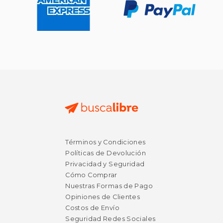
$ 73.15
$ 59.
50%
50%
dcto.
dcto.
$ 36.57
$ 29.
Términos y Condiciones
Políticas de Devolución
Privacidad y Seguridad
Cómo Comprar
Nuestras Formas de Pago
Opiniones de Clientes
Costos de Envío
Seguridad Redes Sociales