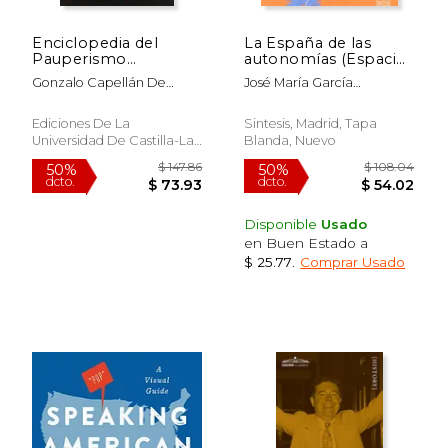
Enciclopedia del
La España de las
Pauperismo
autonomías (Espacios
(Coediciones)
y sociedades. Mayor)
Gonzalo Capellán De
José María García
Miguel
Alvarado,José Antonio
Sotelo Navalpotro
Ediciones De La
Sintesis, Madrid, Tapa
Universidad De Castilla-La
Blanda, Nuevo
Mancha, 2007, 1 Edición,
Tapa Blanda, Nuevo
$ 18.99
$ 46.
15%
50%
dcto.
dcto.
$ 16.14
$ 23.
Disponible
Usado
en Buen Estado a
$ 25.77
.
Comprar Usado