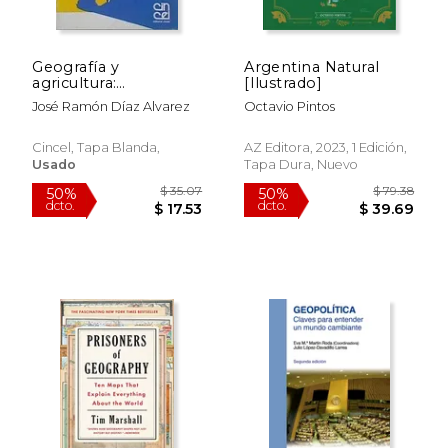
Geografía y
Argentina Natural
$ 55.79
$ 20.
50%
40%
agricultura:
[Ilustrado]
dcto.
dcto.
$ 27.89
$ 12.
Componentes de los
José Ramón Díaz Alvarez
Octavio Pintos
espacios agrarios
Cincel, Tapa Blanda,
AZ Editora, 2023, 1 Edición,
Usado
Tapa Dura, Nuevo