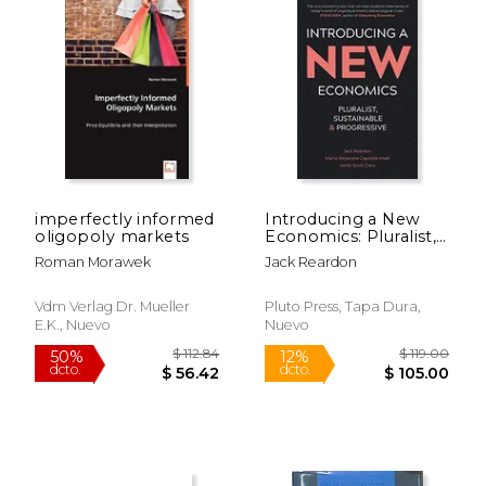
imperfectly informed
Introducing a New
oligopoly markets
Economics: Pluralist,
Sustainable and
Roman Morawek
Jack Reardon
$ 42.14
$ 61
40%
50%
Progressive
dcto.
dcto.
$ 25.28
$ 30.
Vdm Verlag Dr. Mueller
Pluto Press, Tapa Dura,
E.k., Nuevo
Nuevo