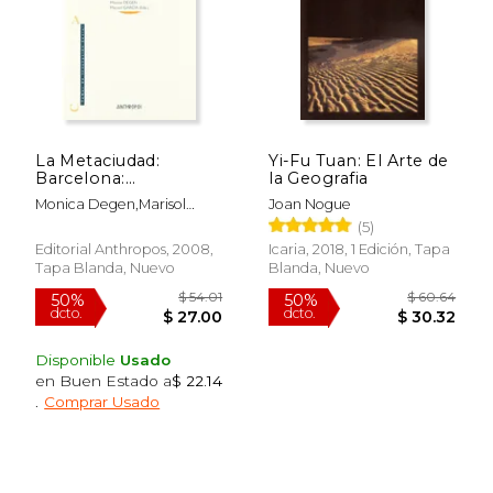
$ 59.99
$ 38.
15%
50%
dcto.
dcto.
La Metaciudad:
Yi-Fu Tuan: El Arte de
$ 50.99
$ 19.
Barcelona:
la Geografia
Transformacion de
Monica Degen,Marisol
Joan Nogue
una Metropolis
Garcia
(5)
Editorial Anthropos, 2008,
Icaria, 2018, 1 Edición, Tapa
Tapa Blanda, Nuevo
Blanda, Nuevo
Disponible
Usado
en Buen Estado a
$ 22.14
.
Comprar Usado