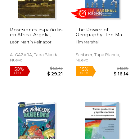
Posesiones españolas
The Power of
en Africa: Argelia,
Geography: Ten Maps
Túnez, Trípoli, sahara
That Reveal the
León Martín Peinador
Tim Marshall
español y Guinea
Future of our World
(4) (Politics of Place)
(en Inglés)
ALGAZARA, Tapa Blanda,
Scribner, Tapa Blanda,
Nuevo
Nuevo
Rápido
$ 23.00
$ 18
44%
27%
dcto.
dcto.
$ 12.96
$ 13.