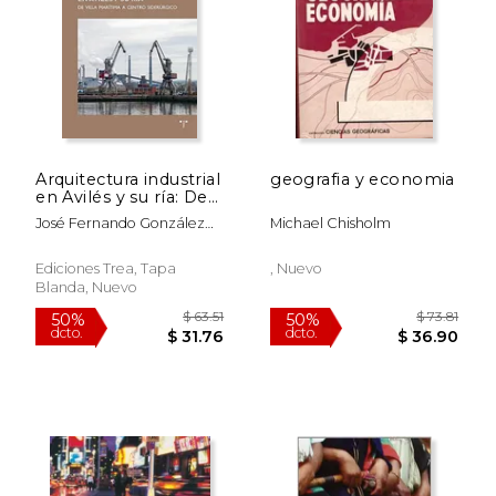
$ 130.99
$ 130.
50%
50%
dcto.
dcto.
$ 65.50
$ 65.
Arquitectura industrial
geografia y economia
en Avilés y su ría: De
villa marítima a
José Fernando González
Michael Chisholm
centro siderúrgico
Romero
(Trea Varia)
Ediciones Trea, Tapa
, Nuevo
Blanda, Nuevo