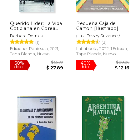
$ 121.26
$ 39.
50%
15%
dcto.
dcto.
$ 60.63
$ 33.
Querido Lider: La Vida
Pequeña Caja de
Cotidiana en Corea
Carton [Ilustrado]
del Norte
Barbara Demick
(Ilus.) Fossey Suzanne /
Bohorquez Gisela
(1)
(3)
Ediciones Península, 2021,
Latinbooks, 2022, 1 Edición,
Tapa Blanda, Nuevo
Tapa Blanda, Nuevo