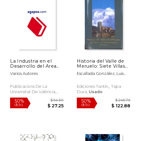
La Industria en el
Historia del Valle de
Desarrollo del Area
Meruelo: Siete Villas
Metropolitana de
en el Antiguo
Varios Autores
Escallada González, Luis
Valencia
Régimen: Fuentes
De
Documentales,
Publicacions De La
Ediciones Tantín,, Tapa
$ 59.12
$ 60.
50%
50%
Universitat De València,
Dura,
Usado
dcto.
dcto.
$ 29.56
$ 30.
Tapa Blanda,
Usado