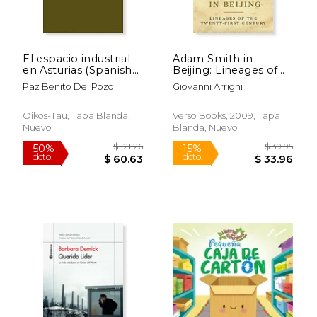
dcto.
dcto.
$ 19.89
$ 33.
El espacio industrial
Adam Smith in
en Asturias (Spanish
Beijing: Lineages of
Edition)
the 21St Century (en
Paz Benito Del Pozo
Giovanni Arrighi
Inglés)
Oikos-Tau, Tapa Blanda,
Verso Books, 2009, Tapa
Nuevo
Blanda, Nuevo