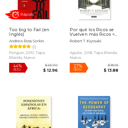
Too big to Fail (en
Por qué los Ricos se
Inglés)
Vuelven más Ricos =
why the Rich are
Andrew Ross Sorkin
Robert T. Kiyosaki
Getting Richer
Rápido
(1)
Penguin, 2010, Tapa
Aguilar, 2018, Tapa Blanda,
Blanda, Nuevo
Nuevo
$ 17.99
$ 6.
15%
6%
dcto.
dcto.
$ 15.29
$ 6.