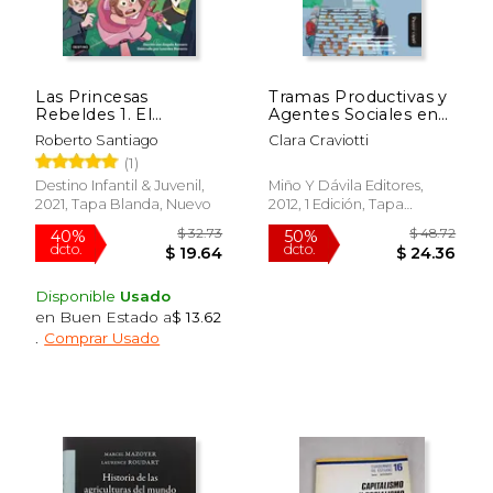
Las Princesas
Tramas Productivas y
Rebeldes 1. El
Agentes Sociales en
Misterio de la
la Fruticultura
Roberto Santiago
Clara Craviotti
Virgulina Inmortal
Globalizada
(1)
Destino Infantil & Juvenil,
Miño Y Dávila Editores,
2021, Tapa Blanda, Nuevo
2012, 1 Edición, Tapa
Blanda, Nuevo
Rápido
Disponible
Usado
en Buen Estado a
$ 13.62
.
Comprar Usado
$ 58.43
$ 18
50%
15%