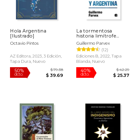
Hola Argentina
La tormentosa
[Ilustrado]
historia limítrofe
entre Chile y
Octavio Pintos
Guillermo Parvex
Argentina
(12)
AZ Editora, 2023, 3 Edición,
Ediciones B, 2022, Tapa
Tapa Dura, Nuevo
Blanda, Nuevo
$ 79.38
$ 42.
50%
40%
dcto.
dcto.
$ 39.69
$ 25.