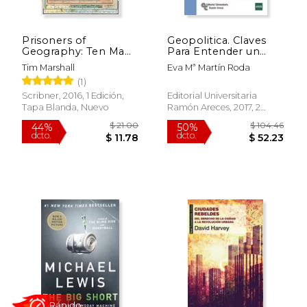
Prisoners of
Geopolitica. Claves
Geography: Ten Maps
Para Entender un
That Explain
Mundo Cambiante
Tim Marshall
Eva Mª Martín Roda
Everything About the
$ 35.07
$ 79.
50%
50%
(1)
World: 1 (Politics of
dcto.
dcto.
$ 17.53
$ 39.
Place) (en Inglés)
Scribner, 2016, 1 Edición,
Editorial Universitaria
Tapa Blanda, Nuevo
Ramón Areces, 2017, 2
Edición, Tapa Blanda,
Nuevo