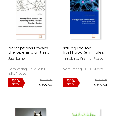
perceptions toward
struggling for
the opening of the
livelihood (en Inglés)
finnish-russian border
Jussi Laine
Timalsina, Krishna Prasad
Vdm Verlag Dr. Mueller
Vdm Verlag, 2010, Nuevo
E.k., Nuevo
$ 112.84
$ 119.
50%
12%
dcto.
dcto.
$ 56.42
$ 105.