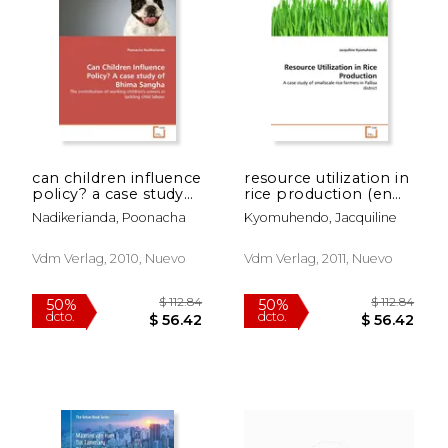
can children influence
resource utilization in
policy? a case study
rice production (en
of bhima sangha (en
Inglés)
Nadikerianda, Poonacha
Kyomuhendo, Jacquiline
Inglés)
Vdm Verlag, 2010, Nuevo
Vdm Verlag, 2011, Nuevo