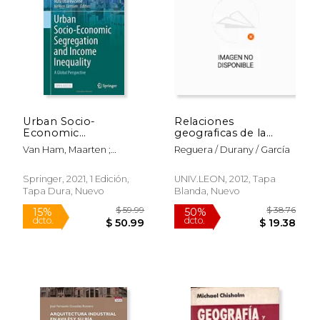
$ 54.50
$ 245.
50%
50%
dcto.
dcto.
$ 27.25
$ 122.
Urban Socio-
Relaciones
Economic
geograficas de la
Segregation and
provincia de León
Van Ham, Maarten ;
Reguera / Durany / García
Income Inequality: A
Tammaru, Tiit ;
Global Perspective
Ubarevi&#269;iene,
(en Inglés)
Springer, 2021, 1 Edición,
UNIV.LEON, 2012, Tapa
R&#363;ta
Tapa Dura, Nuevo
Blanda, Nuevo