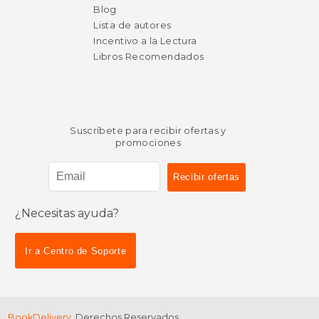
Blog
Lista de autores
Incentivo a la Lectura
Libros Recomendados
Suscríbete para recibir ofertas y
promociones
$ 54.01
$ 60.
50%
50%
dcto.
dcto.
$ 27.00
$ 30.
¿Necesitas ayuda?
Ir a Centro de Soporte
BookDelivery
. Derechos Reservados.