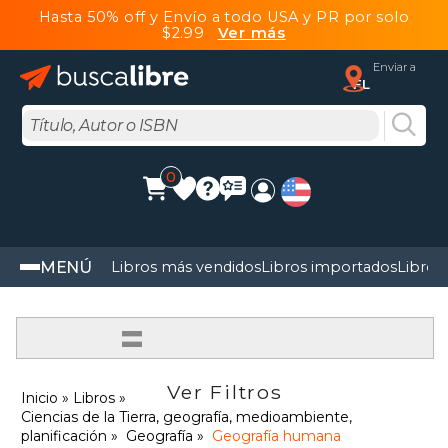
Hasta 50% off y Envío a todo USA y PR por solo
$2.99
Ver más
Enviar a
FL
0
MENÚ
Libros más vendidos
Libros importados
Libros
=
Ver Filtros
Inicio
Libros
Ciencias de la Tierra, geografía, medioambiente,
planificación
Geografía
Geografía humana