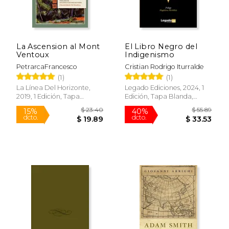
La Ascension al Mont
El Libro Negro del
Ventoux
Indigenismo
PetrarcaFrancesco
Cristian Rodrigo Iturralde
(1)
(1)
La Línea Del Horizonte,
Legado Ediciones, 2024, 1
2019, 1 Edición, Tapa
Edición, Tapa Blanda,
Blanda, Nuevo
Nuevo
$ 23.40
$ 55.
15%
40%