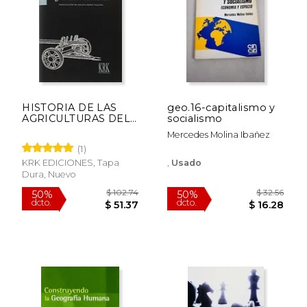
dcto.
dcto.
$ 29.21
$ 16.
HISTORIA DE LAS
geo.16-capitalismo y
AGRICULTURAS DEL
socialismo
MUNDO (En papel)
Mercedes Molina Ibañez
(1)
KRK EDICIONES, Tapa
,
Usado
Dura, Nuevo