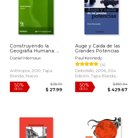
$ 32.73
$ 48.
40%
50%
dcto.
dcto.
$ 19.64
$ 24.
Construyendo la
Auge y Caida de las
Geografia Humana: El
Grandes Potencias
Estado de la Cuestion
Daniel Hiernaux
Paul Kennedy
Desde Mexico
(4)
Anthropos, 2010, Tapa
Debolsillo, 2006, 004
Blanda, Nuevo
Edición, Tapa Blanda,
Usado