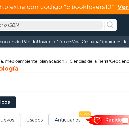
dto extra con código "dbooklovers10"
Ve
 con envío Rápido
Universo Cómics
Vida Cristiana
Opiniones de 
fía, medioambiente, planificación
Ciencias de la Tierra/Geocienc
ología
sicos
Nuevo
uevos
Usados
Anticuarios
Rápido