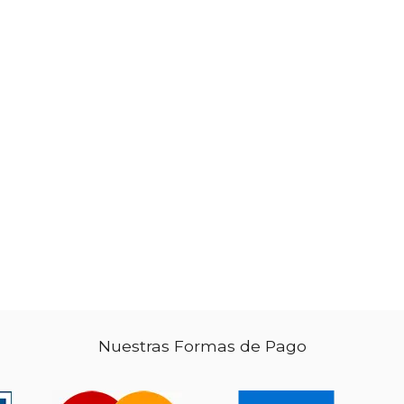
dcto.
dcto.
24.40
$ 23.90
Nuestras Formas de Pago