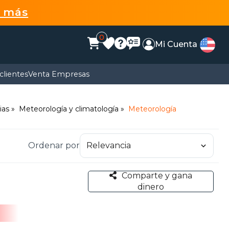
r más
0
Mi Cuenta
clientes
Venta Empresas
ias
Meteorología y climatología
Meteorología
Ordenar por
Comparte y gana
dinero