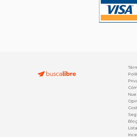
Tér
Polí
Priv
Cóm
Nue
Opin
Cost
Seg
Blo
List
Ince