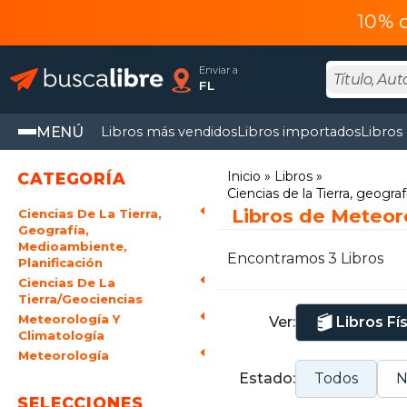
10% 
Enviar a
FL
MENÚ
Libros más vendidos
Libros importados
Libros
Inicio
Libros
CATEGORÍA
Ciencias de la Tierra, geogra
Libros de Meteor
Ciencias De La Tierra,
Geografía,
Medioambiente,
Encontramos 3 Libros
Planificación
Ciencias De La
Tierra/Geociencias
Meteorología Y
Ver:
Libros Fí
Climatología
Meteorología
Estado:
Todos
N
SELECCIONES