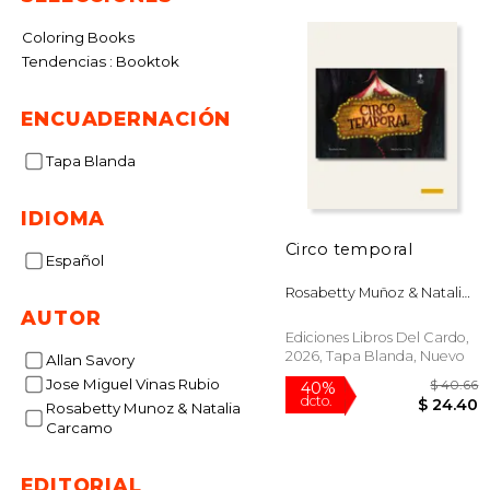
Coloring Books
Tendencias : Booktok
ENCUADERNACIÓN
Tapa Blanda
IDIOMA
Circo temporal
Español
Rosabetty Muñoz & Natalia
Cárcamo
AUTOR
Ediciones Libros Del Cardo,
2026, Tapa Blanda, Nuevo
Allan Savory
Jose Miguel Vinas Rubio
Rosabetty Munoz & Natalia
Carcamo
$
EDITORIAL
40%