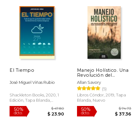
El Tiempo
Manejo Holístico. Una
Revolución del
Sentido Común Para
José Miguel Viñas Rubio
Allan Savory
Regenerar Nuestro
(5)
Ambiente - Allan
Savory; Jody
Shackleton Books, 2020, 1
Libros Cóndor, 2019, Tapa
Butterfield - Libro
Edición, Tapa Blanda,
Blanda, Nuevo
Físico
Nuevo
 40.66
$ 47.80
50%
50%