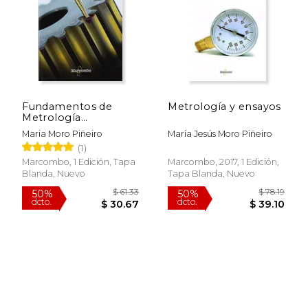
Fundamentos de
Metrología y ensayos
Metrología
dimensional
Maria Moro Piñeiro
María Jesús Moro Piñeiro
(1)
Marcombo, 1 Edición, Tapa
Marcombo, 2017, 1 Edición,
Blanda, Nuevo
Tapa Blanda, Nuevo
$ 61.33
$ 78
50%
50%
dcto.
dcto.
$ 30.67
$ 39.