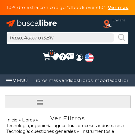
10% dto extra con código "dbooklovers10"
Ver más
Enviar a
FL
0
MENÚ
Libros más vendidos
Libros importados
Libros
=
Ver Filtros
Inicio
Libros
Tecnología, ingeniería, agricultura, procesos industriales
Tecnología: cuestiones generales
Instrumentos e