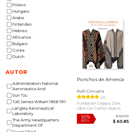
$
50%
Polaco
dcto.
$ 
Hungaro
Árabe
Finlandes
Hebreo
Africanos
Bulgaro
Corea
Dutch
AUTOR
Ponchos de America
Administration National
Aeronautics And
Ruth Corcuera
Sun Tzu
(2)
Tutt James William 1858 1911
Fundacion Ceppa, 2014,
Langley Aeronautical
Libro De Cartón, Nuevo
Laboratory
The Army Headquarters
Department Of
Guyer J Paul