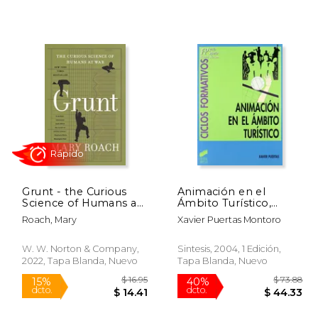
 82.38
$ 42.80
40%
50%
dcto.
dcto.
41.19
$ 25.68
Grunt - the Curious
Animación en el
Science of Humans at
Ámbito Turístico,
war (en Inglés)
Ciclos Formativos: [fp
Roach, Mary
Xavier Puertas Montoro
Grado Superior,
Hostelería y Turismo]
(Ciclos Formativos. Fp
W. W. Norton & Company,
Sintesis, 2004, 1 Edición,
Grado Medio.
2022, Tapa Blanda, Nuevo
Tapa Blanda, Nuevo
Hostelería y Turismo)
Rápido