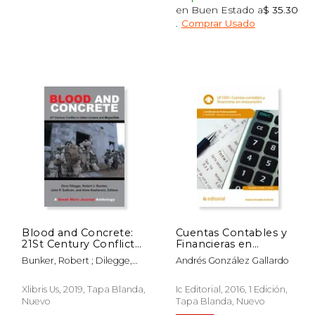
en Buen Estado a
$ 35.30
.
Comprar Usado
$ 66.81
$ 67.34
50%
50%
dcto.
dcto.
33.41
$ 33.67
Blood and Concrete:
Cuentas Contables y
21St Century Conflict
Financieras en
in Urban Centers and
Restauración.
Bunker, Robert ; Dilegge,
Andrés González Gallardo
Megacities—A Small
Hotr0309 - Dirección
Dave ; Sullivan, John
Wars Journal
en Restauración
Anthology (en Inglés)
Xlibris Us, 2019, Tapa Blanda,
Ic Editorial, 2016, 1 Edición,
Nuevo
Tapa Blanda, Nuevo