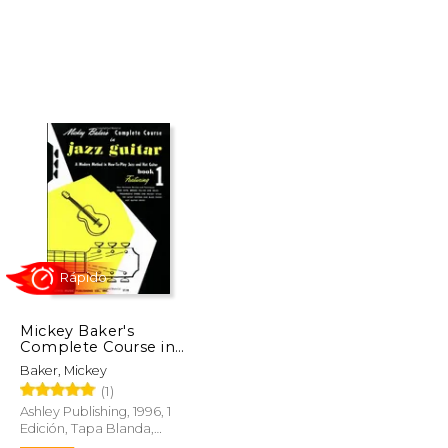
$ 70.75
$ 17.99
15%
dcto.
$ 35.38
$ 15.29
Mickey Baker's
Complete Course in
Jazz Guitar: Book 1
Baker, Mickey
(Ashley Publications)
(1)
(en Inglés)
Ashley Publishing, 1996, 1
Edición, Tapa Blanda,
Nuevo