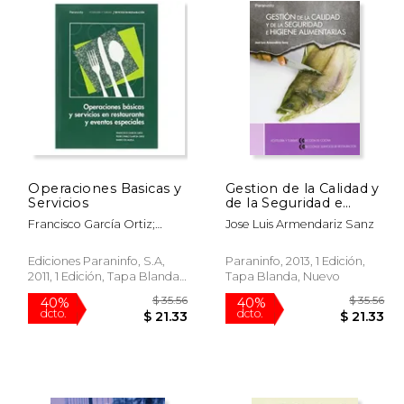
Operaciones Basicas y
Gestion de la Calidad y
Servicios
de la Seguridad e
Higiene Alimentarias
Francisco García Ortiz;
Jose Luis Armendariz Sanz
Pedro Pablo García Ortiz;
Mario Gil Muela
Ediciones Paraninfo, S.A,
Paraninfo, 2013, 1 Edición,
2011, 1 Edición, Tapa Blanda,
Tapa Blanda, Nuevo
Nuevo
 35.99
$ 35.56
40%
40%
dcto.
dcto.
18.00
$ 21.33