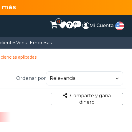
r más
0
Mi Cuenta
clientes
Venta Empresas
 ciencias aplicadas
Ordenar por
Comparte y gana
dinero