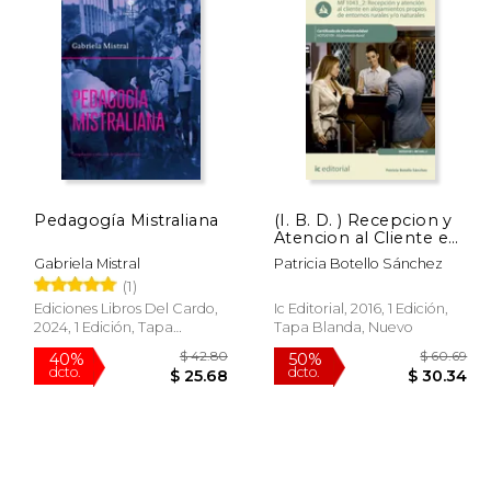
Pedagogía Mistraliana
(I. B. D. ) Recepcion y
Atencion al Cliente en
Alojamientos Propios
Gabriela Mistral
Patricia Botello Sánchez
de Entornos Rurales
(1)
y/o Naturales.
Hotu0109 -
Ediciones Libros Del Cardo,
Ic Editorial, 2016, 1 Edición,
Alojamiento Rural
2024, 1 Edición, Tapa
Tapa Blanda, Nuevo
Blanda, Nuevo