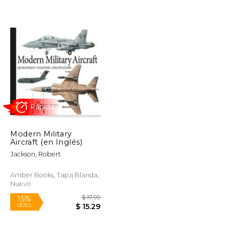
$ 73.88
$ 61.10
50%
dcto.
$ 44.33
$ 30.55
Modern Military
Aircraft (en Inglés)
Jackson, Robert
Amber Books, Tapa Blanda,
Nuevo
Rápido