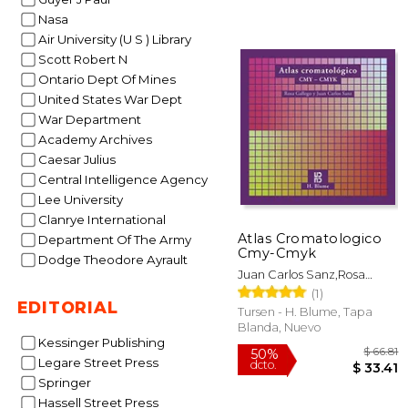
Nasa
Air University (U S ) Library
Scott Robert N
Ontario Dept Of Mines
United States War Dept
War Department
$
50%
Academy Archives
dcto.
$ 
Caesar Julius
Central Intelligence Agency
Lee University
Clanrye International
Atlas Cromatologico
Department Of The Army
Cmy-Cmyk
Dodge Theodore Ayrault
Juan Carlos Sanz,Rosa
Gallego
(1)
EDITORIAL
Tursen - H. Blume, Tapa
Blanda, Nuevo
Kessinger Publishing
Legare Street Press
Springer
Hassell Street Press