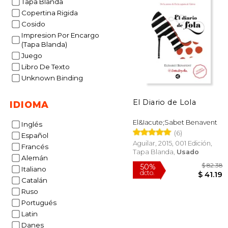
Tapa Blanda
Copertina Rigida
Cosido
Impresion Por Encargo
(Tapa Blanda)
Juego
Libro De Texto
Unknown Binding
El Diario de Lola
IDIOMA
El&Iacute;Sabet Benavent
Inglés
(6)
Español
Aguilar, 2015, 001 Edición,
Francés
Tapa Blanda,
Usado
Alemán
Italiano
Catalán
Ruso
Portugués
Latin
Danes