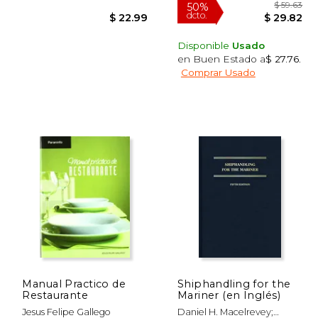
Disponible
Usado
en Buen Estado a
$ 27.76
.
Comprar Usado
 29.99
50%
dcto.
26.46
$ 22.99
Manual Practico de
Shiphandling for the
Restaurante
Mariner (en Inglés)
Jesus Felipe Gallego
Daniel H. Macelrevey;