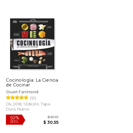
$ 60.69
$ 58.54
50%
dcto.
$ 30.34
$ 29.27
Cocinología: La Ciencia
de Cocinar
Stuart Farrimond
(51)
Dk, 2018, 1 Edición, Tapa
Dura, Nuevo