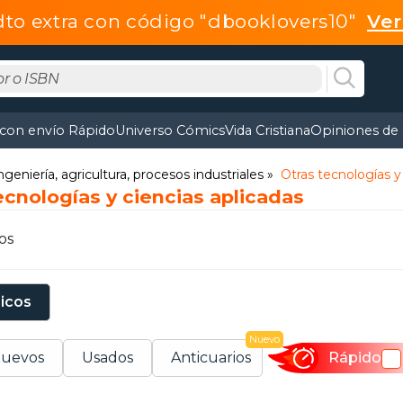
dto extra con código "dbooklovers10"
Ve
 con envío Rápido
Universo Cómics
Vida Cristiana
Opiniones de 
ngeniería, agricultura, procesos industriales
Otras tecnologías y
ecnologías y ciencias aplicadas
os
sicos
Nuevo
uevos
Usados
Anticuarios
Rápido