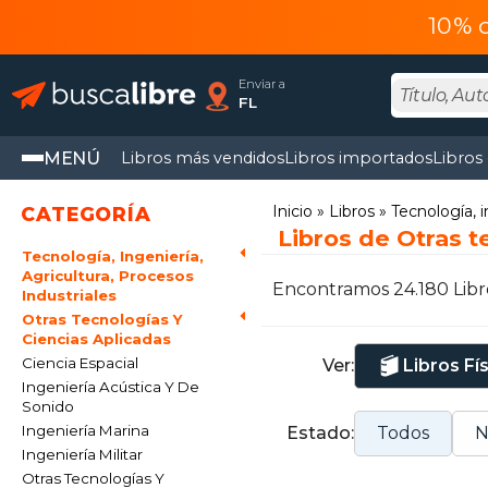
10% 
Enviar a
FL
MENÚ
Libros más vendidos
Libros importados
Libros
Inicio
Libros
Tecnología, i
CATEGORÍA
Libros de Otras t
Tecnología, Ingeniería,
Agricultura, Procesos
Encontramos 24.180 Libr
Industriales
Otras Tecnologías Y
Ciencias Aplicadas
Ciencia Espacial
Ver:
Libros Fí
Ingeniería Acústica Y De
Sonido
Ingeniería Marina
Estado:
Todos
N
Ingeniería Militar
Otras Tecnologías Y