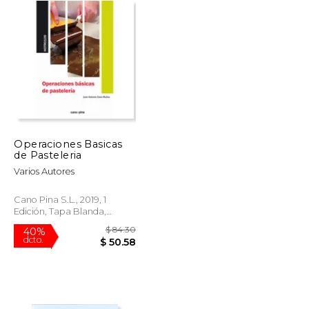
Operaciones Basicas
de Pasteleria
Varios Autores
Cano Pina S.L., 2019, 1
Edición, Tapa Blanda,
Nuevo
$ 35.56
$ 84.30
40%
dcto.
$ 21.33
$ 50.58