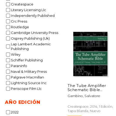
Createspace
Literary Licensing Llc
Independently Published
Crc Press
Routledge
Cambridge University Press
Osprey Publishing (Uk)
Lap Lambert Academic
50%
Publishing
dcto.
$ 
Wiley
Schiffer Publishing
Paraninfo
Naval & Military Press
Palgrave Macmillan
Lightning Source Inc
The Tube Amplifier
Periscope Film Llc
Schematic Bible
Volume 2: Library of
Gambino, Salvatore
Vintage Tube Amps
AÑO EDICIÓN
(G-Z) (Manufacturers
G-Z) (en Inglés)
Createspace, 2014, 1 Edición,
Tapa Blanda, Nuevo
2022