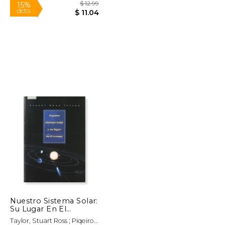
Rápido
$ 59.63
$ 12.99
15%
dcto.
$ 29.82
$ 11.04
Nuestro Sistema Solar:
Su Lugar En El
Cosmos (en Inglés)
Taylor, Stuart Ross ; Piqeiro,