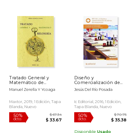
 121.70
$ 16.95
15%
40%
dcto.
dcto.
60.85
$ 14.41
Tratado General y
Diseño y
Matemático de
Comercialización de
Reloxería
Ofertas de
Manuel Zerella Y Ycoaga
Jesús Del Río Posada
Restauración.
Hotr0309 - Dirección
en Restauración
Maxtor, 2019, 1 Edición, Tapa
Ic Editorial, 2016, 1 Edición,
Blanda, Nuevo
Tapa Blanda, Nuevo
Disponible
Usado