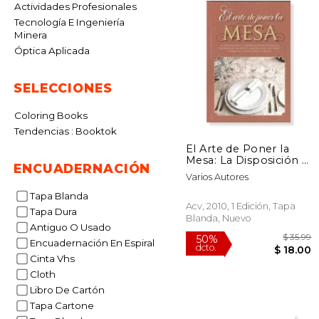
Actividades Profesionales
Tecnología E Ingeniería
Minera
Óptica Aplicada
SELECCIONES
Coloring Books
Tendencias : Booktok
El Arte de Poner la
Mesa: La Disposición y
ENCUADERNACIÓN
Combinación de
Varios Autores
Todos sus Elementos:
Manteles, Servilletas,
Tapa Blanda
Centros, Cubiertos,
Acv, 2010, 1 Edición, Tapa
Tapa Dura
Cristalería y Vajilla
Blanda, Nuevo
Antiguo O Usado
Encuadernación En Espiral
Cinta Vhs
Cloth
Libro De Cartón
$
50%
Tapa Cartone
dcto.
$ 