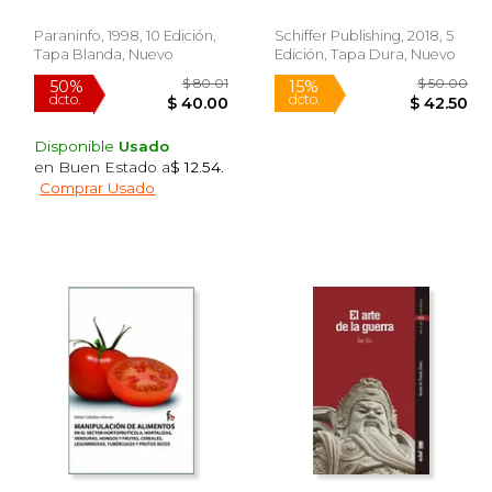
Daniel E. Macelrevey
Paraninfo, 1998, 10 Edición,
Schiffer Publishing, 2018, 5
Tapa Blanda, Nuevo
Edición, Tapa Dura, Nuevo
Disponible
Usado
en Buen Estado a
$ 12.54
.
Comprar Usado
 39.99
$ 80.01
50%
15%