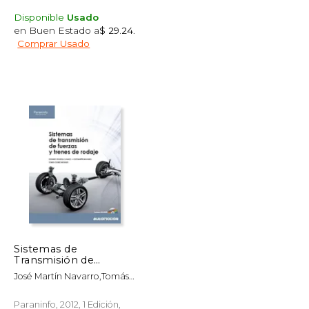
Disponible
Usado
en Buen Estado a
$ 29.24
.
Comprar Usado
$ 123.17
$ 68.99
50%
dcto.
$ 61.58
$ 34.49
Sistemas de
Transmisión de
Fuerzas y Trenes de
José Martín Navarro,Tomás
Rodaje
Gómez Morales,Eduardo ...
[Et Al.] Águeda Casado
Paraninfo, 2012, 1 Edición,