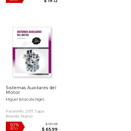
de Combustión
Interna)
$ 80.01
$ 38.24
50%
dcto.
$ 40.00
$ 19.12
Sistemas Auxiliares del
Motor
Miguel &Aacute;Ngel
P&Eacute;Rez Bell&Oacute;
Paraninfo, 2017, Tapa
Blanda, Nuevo