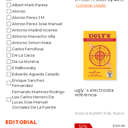
$ 
50%
Albert Marti Parera
Comprar Usado
dcto.
$ 
Alonso
Alonso Perez J M
Alonso Perez Jose Manuel
Antonio Madrid Vicente
Antonio Menacho Villa
Antonio Simon Mata
Carlos Fenollosa
De La Garza
De La Morena
E Ralbowsky
Eduardo Agueda Casado
Enrique Sanchez
Fernandez
ugly´s electricista
Fernando Martinez Rodrigo
referencia
Luis Carlos Herrero De
Lucas Jose Manuel
Gonzalez De La Fuente
Jones & Bartlett Pub, Nuevo
EDITORIAL