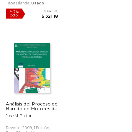
Tapa Blanda,
Usado
Análisis del Proceso de
Barrido en Motores de
dos Tiempos de
$ 51.68
$ 642.35
50%
Jose M. Pastor
Pequeña Cilindrada
dcto.
$ 31.01
$ 321.18
(Temas Avanzados en
Motores de
Reverte, 2009, 1 Edición,