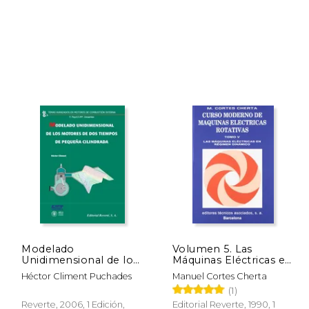
 84.63
$ 83.94
50%
50%
dcto.
dcto.
42.31
$ 41.97
Modelado
Volumen 5. Las
Unidimensional de los
Máquinas Eléctricas en
Motores de dos
Régimen Dinámico
Héctor Climent Puchades
Manuel Cortes Cherta
Tiempos de Pequeña
(Curso Moderno de
(1)
Cilindrada
Máquinas Eléctricas
Rotativas)
Reverte, 2006, 1 Edición,
Editorial Reverte, 1990, 1