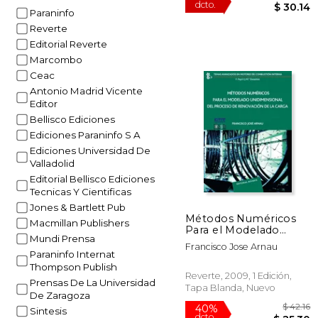
Paraninfo
Reverte
Editorial Reverte
Marcombo
Ceac
Antonio Madrid Vicente
$
50%
Editor
dcto.
$ 
Bellisco Ediciones
Ediciones Paraninfo S A
Ediciones Universidad De
Valladolid
Editorial Bellisco Ediciones
Tecnicas Y Cientificas
Jones & Bartlett Pub
Métodos Numéricos
Macmillan Publishers
Para el Modelado
Mundi Prensa
Unidimensional del
Francisco Jose Arnau
Proceso de
Paraninfo Internat
Renovación de la
Thompson Publish
Carga
Reverte, 2009, 1 Edición,
Prensas De La Universidad
Tapa Blanda, Nuevo
De Zaragoza
Sintesis