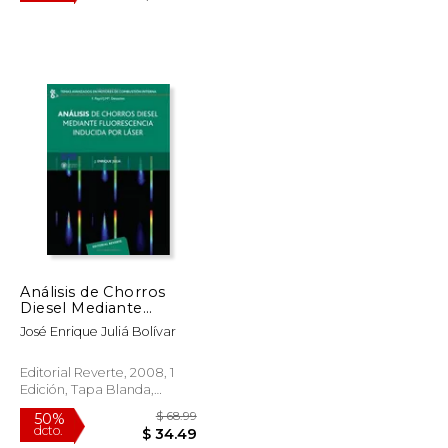
$ 53.10
$ 131.98
50%
dcto.
$ 26.55
$ 65.99
Análisis de Chorros
Diesel Mediante
Fluorescencia Inducida
José Enrique Juliá Bolívar
por Láser (Temas
Avanzados en Motores
de Combustión
Editorial Reverte, 2008, 1
Interna)
Edición, Tapa Blanda,
Nuevo