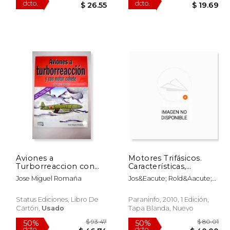
 60.28
$ 53.10
50%
50%
dcto.
dcto.
30.14
$ 26.55
Aviones a
Motores Trifásicos.
Turborreaccion con
Características,
Motor Cohete (1939-
Cálculos y
Jose Miguel Romaña
Jos&Eacute; Rold&Aacute;N
1946) (Ofertas al
Aplicaciones
Viloria
Torrey)
Status Ediciones, Libro De
Paraninfo, 2010, 1 Edición,
Cartón,
Usado
Tapa Blanda, Nuevo