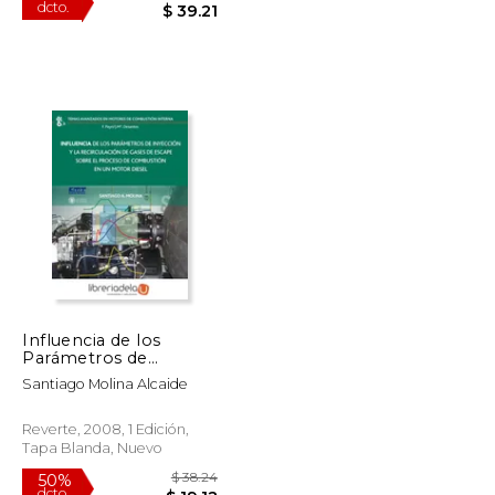
$ 39.39
$ 78.43
50%
dcto.
$ 19.69
$ 39.21
Influencia de los
Parámetros de
Inyección y la
Santiago Molina Alcaide
Recirculación de Gases
de Escape Sobre el
Proceso de
Reverte, 2008, 1 Edición,
Combustión en un
Tapa Blanda, Nuevo
Motor Diesel (Temas
Avanzados en Motores