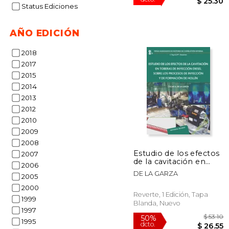
Status Ediciones
AÑO EDICIÓN
2018
2017
2015
2014
40%
2013
dcto.
$ 
2012
2010
2009
2008
Estudio de los efectos
2007
de la cavitación en
2006
toberas de inyección
DE LA GARZA
2005
diesel... (Temas
Avanzados Motores
2000
Combustión Interna)
Reverte, 1 Edición, Tapa
1999
Blanda, Nuevo
1997
1995