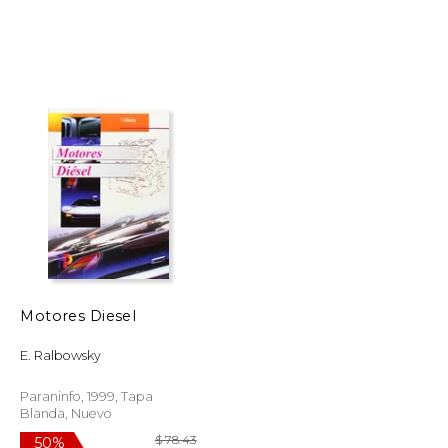
$ 94.92
$ 144.22
50%
dcto.
$ 47.46
$ 72.11
Motores Diesel
E. Ralbowsky
Paraninfo, 1999, Tapa
Blanda, Nuevo