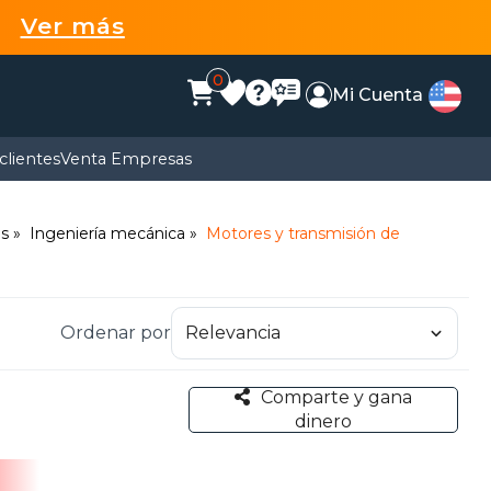
99
Ver más
0
Mi Cuenta
clientes
Venta Empresas
es
Ingeniería mecánica
Motores y transmisión de
Ordenar por
Comparte y gana
dinero