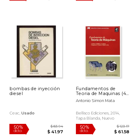
$ 53.10
$ 53.10
50%
50%
dcto.
dcto.
26.55
$ 26.55
bombas de inyección
Fundamentos de
diesel
Teoria de Maquinas (4ª
Ed. )
Antonio Simon Mata
Ceac,
Usado
Bellisco Ediciones, 2014,
Tapa Blanda, Nuevo