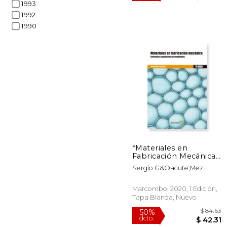
1993
1992
1990
50%
dcto.
$ 
*Materiales en
Fabricación Mecánica.
Estructuras,
Sergio G&Oacute;Mez
Propiedades y
Gonz&Aacute;Lez
Tratamientos
Marcombo, 2020, 1 Edición,
Tapa Blanda, Nuevo