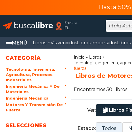
Hasta 50% 
Enviar a
FL
MENÚ
Libros más vendidos
Libros importados
Libros
Inicio
Libros
CATEGORÍA
Tecnología, ingeniería, agricu
fuerza
Tecnología, Ingeniería,
Libros de Motore
Agricultura, Procesos
Industriales
Ingeniería Mecánica Y De
Encontramos 50 Libros
Materiales
Ingeniería Mecánica
Motores Y Transmisión De
Ver:
Libros Fí
Fuerza
SELECCIONES
Estado:
Todos
N