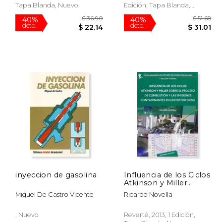
Tapa Blanda, Nuevo
Edición, Tapa Blanda,
Usado
inyeccion de gasolina
Influencia de los Ciclos
Atkinson y Miller
Sobre el Proceso de
 40.55
$ 36.90
40%
40%
Miguel De Castro Vicente
Ricardo Novella
Combustión y las
dcto.
dcto.
24.33
$ 22.14
Emisiones
Contaminantes en un
, Nuevo
Reverté, 2013, 1 Edición,