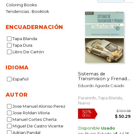
Coloring Books
Tendencias : Booktok
ENCUADERNACIÓN
Tapa Blanda
Tapa Dura
Libro De Cartón
IDIOMA
Sistemas de
Transmision y Frenado
Español
loe
Eduardo Agueda Casado
AUTOR
Paraninfo, Tapa Blanda,
Nuevo
Jose Manuel Alonso Perez
Jose Roldan Viloria
Manuel Cortes Cherta
Miguel De Castro Vicente
Disponible
Usado
Adrian Pandal
en Buen Estado a
$ 44.15
.