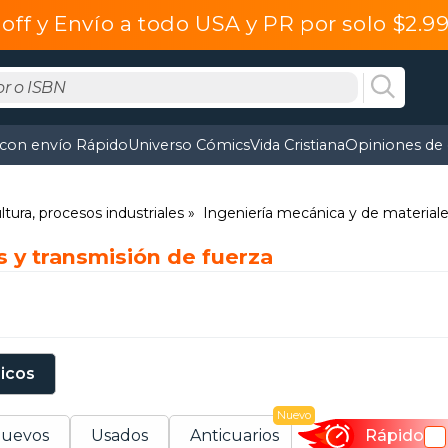
off y Envío a todo USA y PR por solo $2.
 con envío Rápido
Universo Cómics
Vida Cristiana
Opiniones de 
ltura, procesos industriales
Ingeniería mecánica y de material
s y transmisión de fuerza
sicos
Nuevo
uevos
Usados
Anticuarios
Rápido