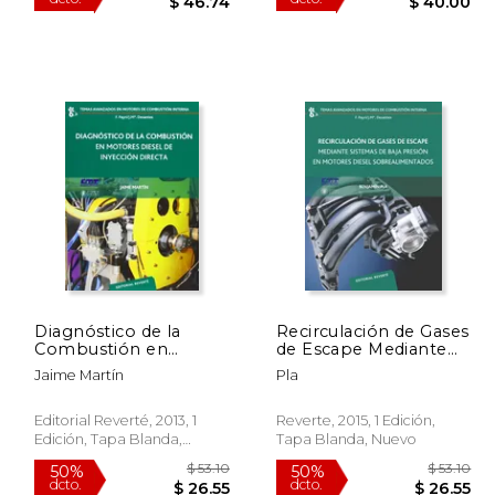
$ 42.16
$ 93.47
50%
50%
dcto.
dcto.
25.30
$ 46.74
Diagnóstico de la
Recirculación de Gases
Combustión en
de Escape Mediante
Motores Diésel de
Sistemas de Baja
Jaime Martín
Pla
Inyección Directa
Presión en Motores
Diesel
Sobrealimentados
Editorial Reverté, 2013, 1
Reverte, 2015, 1 Edición,
(Temas Avanzados
Edición, Tapa Blanda,
Tapa Blanda, Nuevo
Motores Combustión
Nuevo
Interna)