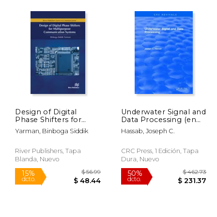
279.99
$ 109.99
15%
15%
dcto.
dcto.
37.99
$ 93.49
Design of Digital
Underwater Signal and
Phase Shifters for
Data Processing (en
Multipurpose
Inglés)
Yarman, Binboga Siddik
Hassab, Joseph C.
Communication
Systems (en Inglés)
River Publishers, Tapa
CRC Press, 1 Edición, Tapa
Blanda, Nuevo
Dura, Nuevo