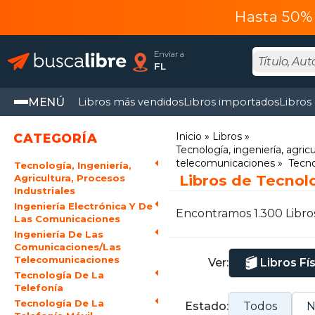
Hasta 50% 
Enviar a
FL
MENÚ
Libros más vendidos
Libros importados
Libros
Inicio
Libros
CATEGORÍA
Tecnología, ingeniería, agricu
telecomunicaciones
Tecno
Tecnología, Ingeniería,
Libros de Tecnolo
Agricultura, Procesos
Industriales
Ingeniería Electrónica Y De
Encontramos 1.300 Libro
Las Comunicaciones
Ingeniería De Las
Comunicaciones/Las
Telecomunicaciones
Ver:
Libros Fí
Tecnología De La
Telefonía
Tecnología De La
Estado:
Todos
N