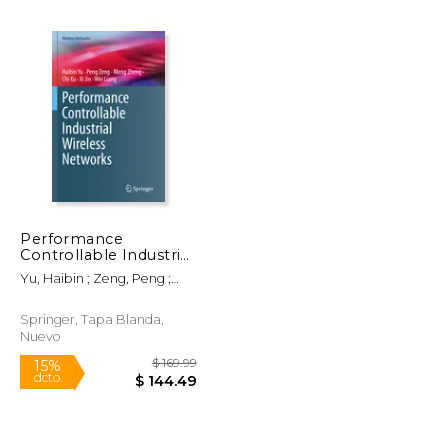
$ 219.99
$ 249.99
15%
dcto.
$ 186.99
$ 212.49
Performance
Controllable Industrial
Wireless Networks (en
Yu, Haibin ; Zeng, Peng ;
Inglés)
Zheng, Meng
Springer, Tapa Blanda,
Nuevo