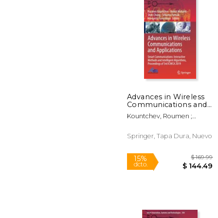
Advances in Wireless
Communications and
$ 
15%
Applications: Smart
dcto.
$ 1
Kountchev, Roumen ;
Communications:
Mahanti, Aniket ; Chong,
Interactive Methods
Shen
and Intelligent
Springer, Tapa Dura, Nuevo
Algorithms,
Proceedings of 3rd
Icwca 2 (en Inglés)