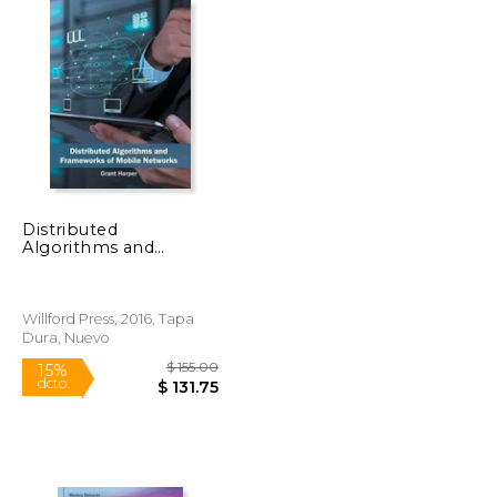
$ 294.79
$ 145.00
15%
dcto.
$ 147.39
$ 123.25
Distributed
Algorithms and
Frameworks of Mobile
Networks (en Inglés)
Willford Press, 2016, Tapa
Dura, Nuevo