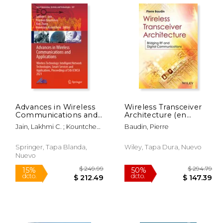
109.99
$ 190.00
15%
6%
dcto.
dcto.
93.49
$ 161.50
Advances in Wireless
Wireless Transceiver
Communications and
Architecture (en
Applications: Wireless
Inglés)
Jain, Lakhmi C. ; Kountchev,
Baudin, Pierre
Technology:
Roumen ; Zhang, Kun
Intelligent Network
Technologies, Smart
Springer, Tapa Blanda,
Wiley, Tapa Dura, Nuevo
Services and
Nuevo
Applications, Proceedi
(en Inglés)