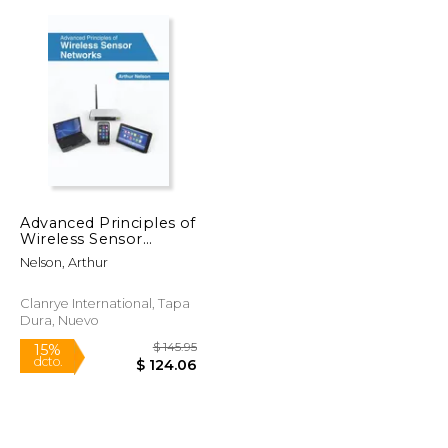
$ 462.73
$ 169.99
15%
dcto.
$ 231.37
$ 144.49
Advanced Principles of
Wireless Sensor
Networks (en Inglés)
Nelson, Arthur
Clanrye International, Tapa
Dura, Nuevo