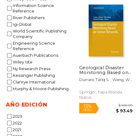
Information Science
Reference
River Publishers
Igi Global
$
15%
World Scientific Publishing
dcto.
$ 
Company
Engineering Science
Reference
Auerbach Publications
Wiley Iste
Geological Disaster
Ny Research Press
Monitoring Based on
Kessinger Publishing
Sensor Networks (en
Durrani, Tariq S. ; Wang, Wei
Inglés)
Clanrye International
; Forbes, Sheila M.
Murphy & Moore Publishing
Springer, Tapa Blanda,
Nuevo
AÑO EDICIÓN
2023
2022
2021