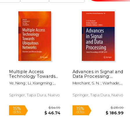
Multiple Access
Advances in Signal and
Technology Towards
Data Processing:
Ubiquitous Networks:
Select Proceedings of
Ye, Neng ; Li, Xiangming ;
Merchant, S. N. ; Warhade,
Overview and Efficient
Icsdp 2019 (en Inglés)
Yang, Kai
Krishna ; Adhikari, Debashis
Designs (en Inglés)
Springer, Tapa Dura, Nuevo
Springer, Tapa Dura, Nuevo