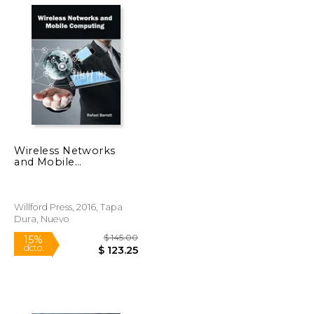
$ 144.00
$ 145.95
15%
dcto.
$ 135.53
$ 124.06
Wireless Networks
and Mobile
Computing (en Inglés)
Willford Press, 2016, Tapa
Dura, Nuevo