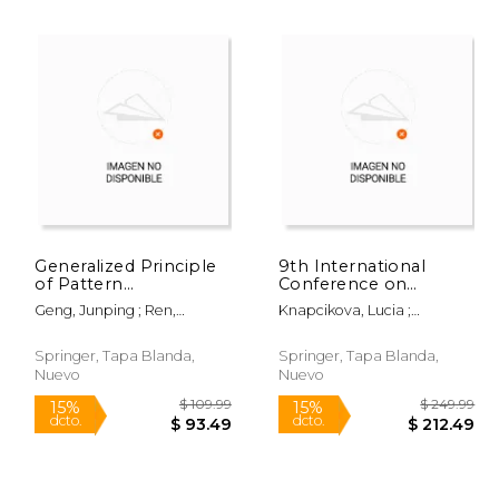
 219.99
$ 54.99
15%
15%
dcto.
dcto.
86.99
$ 46.74
Generalized Principle
9th International
of Pattern
Conference on
Multiplication and Its
Mobility, Iot and Smart
Geng, Junping ; Ren,
Knapcikova, Lucia ;
Applications (en
Cities: Eai Mobility Iot
Chaofan ; Wang, Kun
Zohrehvandi, Shakib
Inglés)
2022 (en Inglés)
Springer, Tapa Blanda,
Springer, Tapa Blanda,
Nuevo
Nuevo