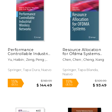
Performance
Resource Allocation
Controllable Industrial
for Ofdma Systems
155.00
$ 153.00
15%
15%
Wireless Networks (en
(en Inglés)
dcto.
dcto.
31.75
$ 130.05
Yu, Haibin ; Zeng, Peng ;
Chen, Chen ; Cheng, Xiang
Inglés)
Zheng, Meng
Springer, Tapa Dura, Nuevo
Springer, Tapa Blanda,
Nuevo