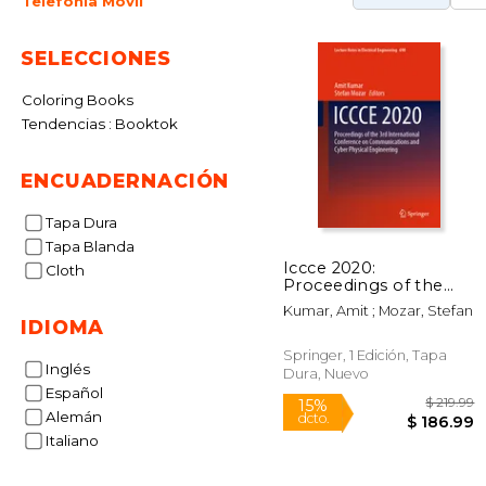
Telefonía Móvil
SELECCIONES
Coloring Books
Tendencias : Booktok
ENCUADERNACIÓN
Tapa Dura
Tapa Blanda
Iccce 2020:
Cloth
Proceedings of the
3rd International
Kumar, Amit ; Mozar, Stefan
Conference on
IDIOMA
Communications and
Cyber Physical
Springer, 1 Edición, Tapa
Inglés
Engineering (en
Dura, Nuevo
Inglés)
Español
Alemán
Italiano