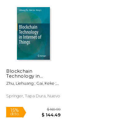
$ 249.99
$ 169.99
15%
dcto.
$ 212.49
$ 144.49
Blockchain
Technology in
Internet of Things (en
Zhu, Liehuang ; Gai, Keke ;
Inglés)
Li, Meng
Springer, Tapa Dura, Nuevo