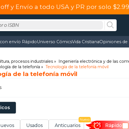
off y Envío a todo USA y PR por solo $2.
 con envío Rápido
Universo Cómics
Vida Cristiana
Opiniones de 
ltura, procesos industriales
Ingeniería electrónica y de las co
logía de la telefonía
Tecnología de la telefonía móvil
gía de la telefonía móvil
s
sicos
Nuevo
uevos
Usados
Anticuarios
Rápido