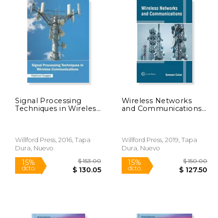
 169.99
$ 249.99
15%
50%
dcto.
dcto.
44.49
$ 212.49
Signal Processing
Wireless Networks
Techniques in Wireless
and Communications
Communications (en
(en Inglés)
Inglés)
Willford Press, 2016, Tapa
Willford Press, 2019, Tapa
Dura, Nuevo
Dura, Nuevo