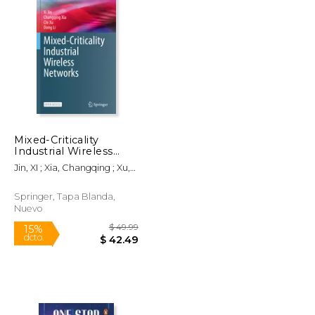
Mixed-Criticality
Industrial Wireless
$ 150.00
$ 155.00
15%
Networks (en Inglés)
dcto.
$ 127.50
$ 131.75
Jin, XI ; Xia, Changqing ; Xu,
Chi
Springer, Tapa Blanda,
Nuevo