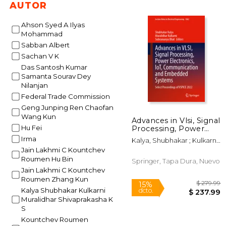
AUTOR
$
15%
dcto.
$ 1
Ahson Syed A Ilyas
Mohammad
Sabban Albert
Sachan V K
Das Santosh Kumar
Samanta Sourav Dey
Nilanjan
Federal Trade Commission
Geng Junping Ren Chaofan
Wang Kun
Advances in Vlsi, Signal
Hu Fei
Processing, Power
Electronics, Iot,
Irma
Kalya, Shubhakar ; Kulkarni,
Communication and
Muralidhar ; Bhat,
Jain Lakhmi C Kountchev
Embedded Systems:
Subramanya
Roumen Hu Bin
Select Proceedings of
Springer, Tapa Dura, Nuevo
Vspice 2022 (en Inglés)
Jain Lakhmi C Kountchev
Roumen Zhang Kun
Kalya Shubhakar Kulkarni
Muralidhar Shivaprakasha K
S
Kountchev Roumen