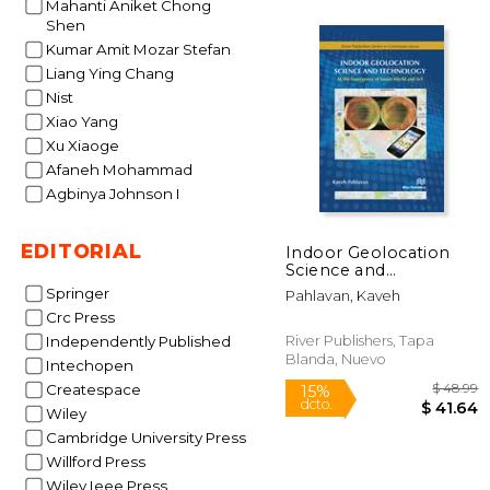
Mahanti Aniket Chong
Shen
Kumar Amit Mozar Stefan
$ 
15%
Liang Ying Chang
dcto.
$ 2
Nist
Xiao Yang
Xu Xiaoge
Afaneh Mohammad
Agbinya Johnson I
EDITORIAL
Indoor Geolocation
Science and
Technology: At the
Springer
Pahlavan, Kaveh
Emergence of Smart
Crc Press
World and Iot (en
Inglés)
River Publishers, Tapa
Independently Published
Blanda, Nuevo
Intechopen
Createspace
Wiley
Cambridge University Press
Willford Press
Wiley Ieee Press