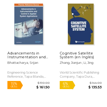
 48.99
$ 56.99
15%
50%
dcto.
dcto.
41.64
$ 48.44
Advancements in
Cognitive Satellite
Instrumentation and
System (en Inglés)
Control in Applied
Bhattacharya, Srijan
Zhang, Jianjun ; Li, Jing
System Applications
(en Inglés)
Engineering Science
World Scientific Publishing
Reference, Tapa Blanda,
Company, Tapa Dura,
Nuevo
Nuevo