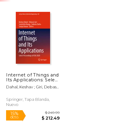
Internet of Things and
Its Applications: Select
Proceedings of Icia
Dahal, Keshav ; Giri, Debasis
2020 (en Inglés)
; Neogy, Sarmistha
Springer, Tapa Blanda,
Nuevo