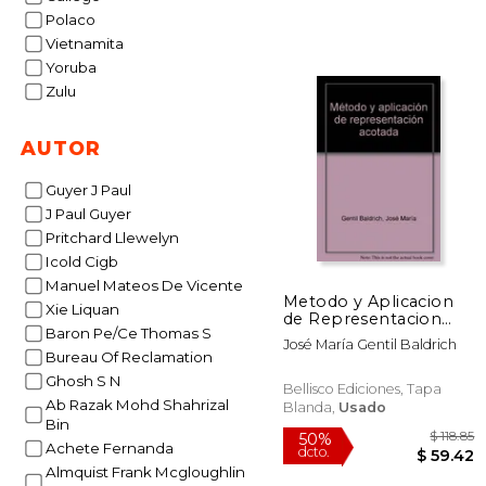
Polaco
Vietnamita
Yoruba
Zulu
AUTOR
Guyer J Paul
J Paul Guyer
Pritchard Llewelyn
Icold Cigb
Manuel Mateos De Vicente
Metodo y Aplicacion
Xie Liquan
de Representacion
Baron Pe/Ce Thomas S
Acotada
José María Gentil Baldrich
Bureau Of Reclamation
Ghosh S N
Bellisco Ediciones, Tapa
Ab Razak Mohd Shahrizal
Blanda,
Usado
Bin
Achete Fernanda
Almquist Frank Mcgloughlin