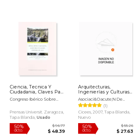
Ciencia, Tecnica Y
Arquitecturas,
Ciudadania, Claves Para
Ingenierías y Culturas
Una Gestion
del Agua
Congreso Ibérico Sobre
Asociaci&Oacute;N De
Sostenible Del
Gestión Y Planificación Del
Arqueolog&Iacute;A
(1)
Agua
Industrial Incuna; Miguel
Prensas Universit. Zaragoza,
Cicees, 2007, Tapa Blanda,
&Aacute;Ngel
Tapa Blanda,
Usado
Nuevo
&Aacute;Lvarez Areces