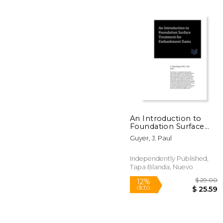
An Introduction to
Foundation Surface
$
12%
Treatment for
dcto.
Guyer, J. Paul
$ 
Embankment Dams
(en Inglés)
Independently Published,
Tapa Blanda, Nuevo