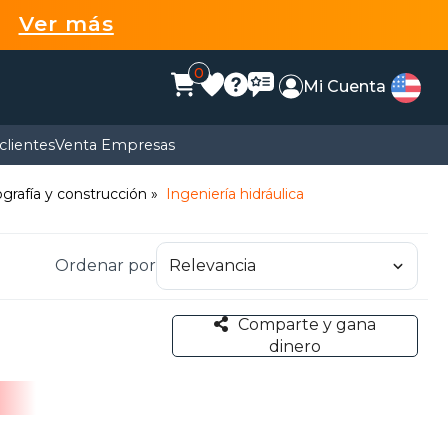
99
Ver más
0
Mi Cuenta
clientes
Venta Empresas
pografía y construcción
Ingeniería hidráulica
Ordenar por
Comparte y gana
dinero