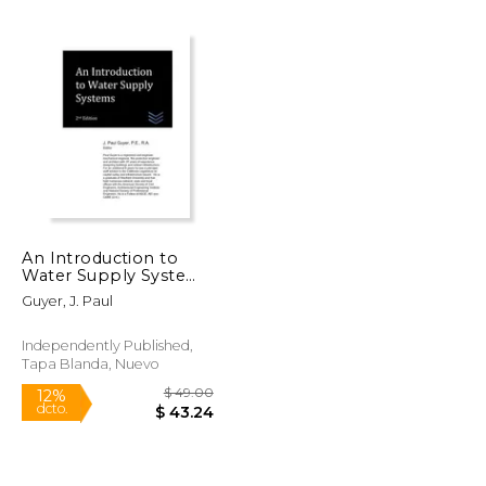
An Introduction to
Water Supply Systems
$ 29.00
$ 29.00
12%
(en Inglés)
dcto.
Guyer, J. Paul
$ 25.59
$ 25.59
Independently Published,
Tapa Blanda, Nuevo