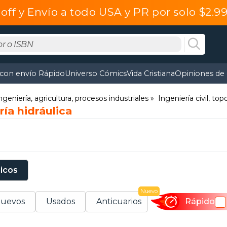
off y Envío a todo USA y PR por solo $2.
 con envío Rápido
Universo Cómics
Vida Cristiana
Opiniones de 
ngeniería, agricultura, procesos industriales
Ingeniería civil, to
ría hidráulica
sicos
Nuevo
uevos
Usados
Anticuarios
Rápido