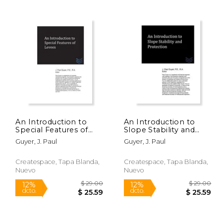
 132.99
$ 245.00
6%
12%
dcto.
dcto.
25.16
$ 230.59
An Introduction to
An Introduction to
Special Features of
Slope Stability and
Levees (en Inglés)
Protection (en Inglés)
Guyer, J. Paul
Guyer, J. Paul
Createspace, Tapa Blanda,
Createspace, Tapa Blanda,
Nuevo
Nuevo