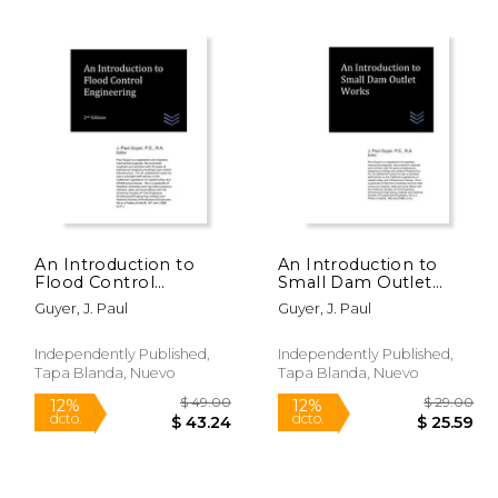
An Introduction to
An Introduction to
Flood Control
Small Dam Outlet
 60.00
$ 29.00
12%
12%
Engineering (en
Works (en Inglés)
dcto.
dcto.
Guyer, J. Paul
Guyer, J. Paul
52.94
$ 25.59
Inglés)
Independently Published,
Independently Published,
Tapa Blanda, Nuevo
Tapa Blanda, Nuevo