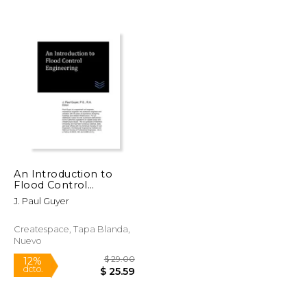
$ 518.00
6%
dcto.
$ 111.99
$ 487.53
An Introduction to
Flood Control
Engineering
J. Paul Guyer
Createspace, Tapa Blanda,
Nuevo