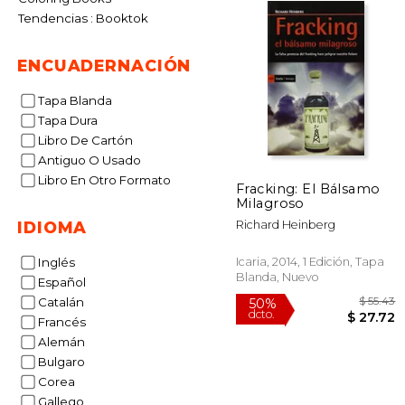
Tendencias : Booktok
ENCUADERNACIÓN
Tapa Blanda
Tapa Dura
Libro De Cartón
Antiguo O Usado
Libro En Otro Formato
Fracking: El Bálsamo
Milagroso
Richard Heinberg
IDIOMA
Icaria, 2014, 1 Edición, Tapa
Inglés
Blanda, Nuevo
Español
Catalán
Francés
Alemán
Bulgaro
$
50%
Corea
dcto.
$ 
Gallego