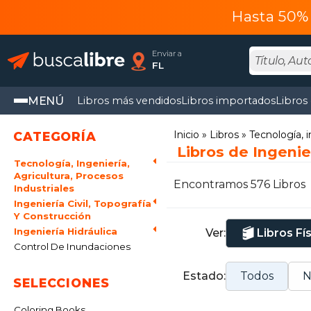
Hasta 50% 
Enviar a
FL
MENÚ
Libros más vendidos
Libros importados
Libros
Inicio
Libros
Tecnología, i
CATEGORÍA
Libros de Ingenie
Tecnología, Ingeniería,
Agricultura, Procesos
Encontramos 576 Libros
Industriales
Ingeniería Civil, Topografía
Y Construcción
Ingeniería Hidráulica
Ver:
Libros Fí
Control De Inundaciones
Estado:
Todos
N
SELECCIONES
Coloring Books