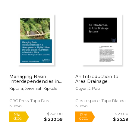
 99.95
$ 131.64
15%
dcto.
94.07
$ 111.90
Managing Basin
An Introduction to
Interdependencies in
Area Drainage
a Heterogeneous,
Systems (en Inglés)
Kiptala, Jeremiah Kipkulei
Guyer, J. Paul
Highly Utilized and
Data Scarce River
Basin in Semi-Arid
CRC Press, Tapa Dura,
Createspace, Tapa Blanda,
Africa: The Case of the
Nuevo
Nuevo
Pangani River Ba (en
Inglés)