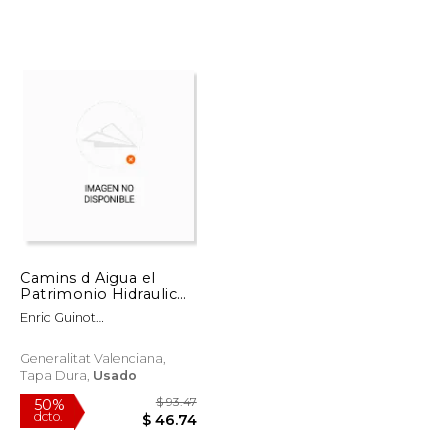
Camins d Aigua el
Patrimonio Hidraulico
Valenciano 3: Las
Enric Guinot
Acequia s de la Plana
Rodriguez,Sergi Selma
de Castello
Castell
Generalitat Valenciana,
Tapa Dura,
Usado