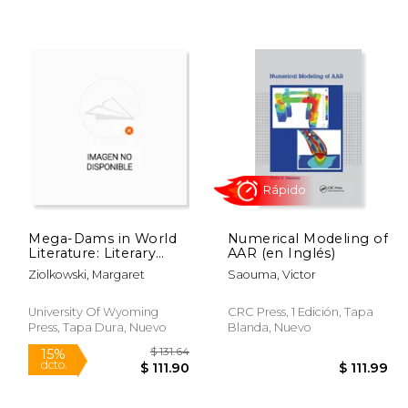
 83.99
$ 110.59
6%
50%
dcto.
dcto.
79.05
$ 104.08
Mega-Dams in World
Numerical Modeling of
Literature: Literary
AAR (en Inglés)
Responses to
Ziolkowski, Margaret
Saouma, Victor
Twentieth-Century
Dam Building (en
Inglés)
University Of Wyoming
CRC Press, 1 Edición, Tapa
Press, Tapa Dura, Nuevo
Blanda, Nuevo
Rápido