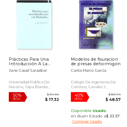
Prácticas Para Una
Modelos de fisuracion
Introducción A La
de presas dehormigon
Hidráulica
Javie Casalí Sarasíbar
Carlos Marco García
Universidad Pública De
Colegio De Ingenieros De
Navarra, Tapa Blanda,
Caminos, Canales Y
Nuevo
Puertos, 1995, Tapa Blanda,
Nuevo
Disponible
Usado
en Buen Estado a
$ 33.37
.
 55.43
$ 34.64
50%
40%
Comprar Usado
dcto.
dcto.
27.72
$ 17.32