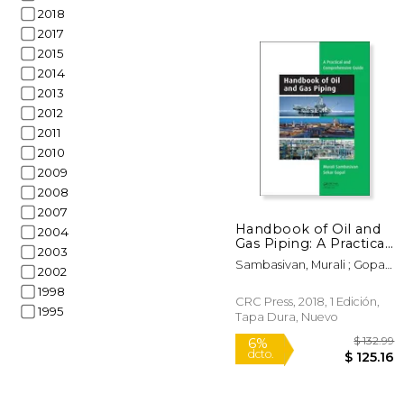
2018
2017
2015
2014
2013
2012
2011
2010
$
6%
2009
dcto.
$ 
2008
2007
Handbook of Oil and
2004
Gas Piping: A Practical
2003
and Comprehensive
Sambasivan, Murali ; Gopal,
Guide (en Inglés)
2002
Sekar
1998
CRC Press, 2018, 1 Edición,
1995
Tapa Dura, Nuevo