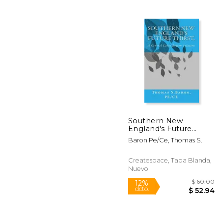
$
6%
dcto.
$ 1
Southern New
England's Future
Thirst,: A Central Lakes
Baron Pe/Ce, Thomas S.
Region Solution (en
Inglés)
Createspace, Tapa Blanda,
Nuevo