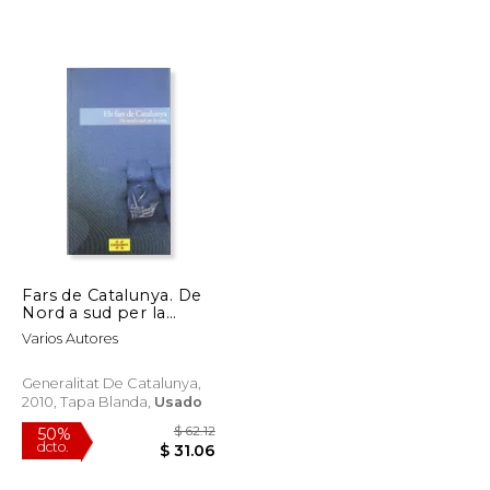
$ 55.26
$ 93.47
50%
dcto.
$ 27.63
$ 46.74
Fars de Catalunya. De
Nord a sud per la
Costa (en Catalán)
Varios Autores
Generalitat De Catalunya,
2010, Tapa Blanda,
Usado