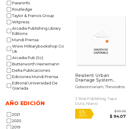
Paraninfo
Routledge
Taylor & Francis Group
Witpress
Arcadia Publishing Library
Editions
$
Mundi Prensa
6%
dcto.
$ 
Www Militarybookshop Co
Uk
Arcadia Pub (Sc)
Butterworth Heinemann
Delta Publicaciones
Resilient Urban
Ediciones Mundi Prensa
Drainage System
Editorial Universidad De
Strategies for Extreme
Geberemariam, Thewodros
Granada
Weather: Design for
the "New Normal" (en
Inglés)
J. Ross Publishing, Tapa
AÑO EDICIÓN
Dura, Nuevo
2021
2020
2019