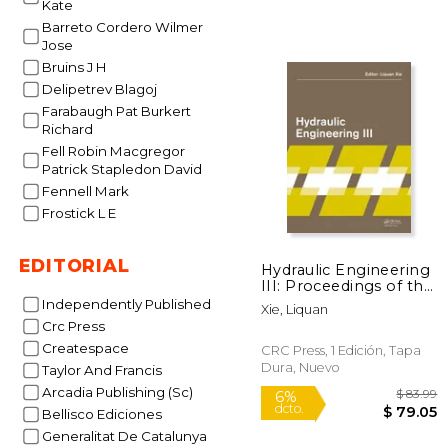
Kate
Barreto Cordero Wilmer
Jose
Bruins J H
Delipetrev Blagoj
$
50%
Farabaugh Pat Burkert
dcto.
$ 
Richard
Fell Robin Macgregor
Patrick Stapledon David
Fennell Mark
Frostick L E
EDITORIAL
Hydraulic Engineering
III: Proceedings of the
3rd Technical
Independently Published
Xie, Liquan
Conference on
Crc Press
Hydraulic Engineering
Createspace
(Che 2014), Hong
CRC Press, 1 Edición, Tapa
Kong, 13-14 December
Dura, Nuevo
Taylor And Francis
2014 (en Inglés)
Arcadia Publishing (Sc)
Bellisco Ediciones
Generalitat De Catalunya