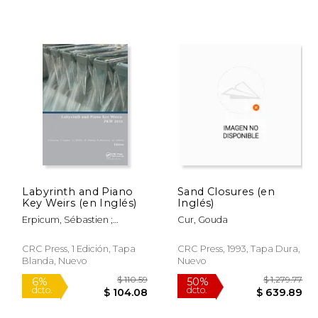
 118.85
$ 96.77
50%
50%
dcto.
dcto.
59.42
$ 48.39
Labyrinth and Piano
Sand Closures (en
Key Weirs (en Inglés)
Inglés)
Erpicum, Sébastien ;
Cur, Gouda
Laugier, Frédéric ; Boillat,
Jean-Louis
CRC Press, 1 Edición, Tapa
CRC Press, 1993, Tapa Dura,
Blanda, Nuevo
Nuevo