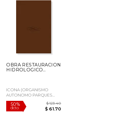
OBRA RESTAURACION
HIDROLOGICO
FORESTAL (En papel)
ICONA (ORGANISMO
AUTONOMO PARQUES
NACIONALES), Tapa
Blanda, Nuevo
$ 80.94
$ 123.40
50%
dcto.
$ 48.57
$ 61.70