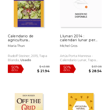
Calendario de
Llunari 2014 :
agricultura
calendari lunar per
biodinámica
l'hort
Maria Thun
Michel Gros
Rudolf Steiner, 2015, Tapa
Artús Porta Manresa -
Blanda,
Usado
Calendario Lunar, Tapa
$ 72.82
$ 342.
40%
50%
Blanda,
Usado
dcto.
dcto.
$ 43.69
$ 171.