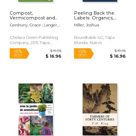
Compost,
Peeling Back the
Vermicompost and
Labels: Organics,
Compost Tea:
non-GMOs and our
Gershuny, Grace ; Langer,
Miller, Joshua
Feeding the Soil on
sustainable path to
Jocelyn
the Organic Farm (en
feed the planet (en
Inglés)
Inglés)
Chelsea Green Publishing
Roundtable AG, Tapa
Company, 2011, Tapa
Blanda, Nuevo
Blanda, Nuevo
$ 155.00
$ 17
15%
6%
dcto.
dcto.
$ 131.75
$ 16.