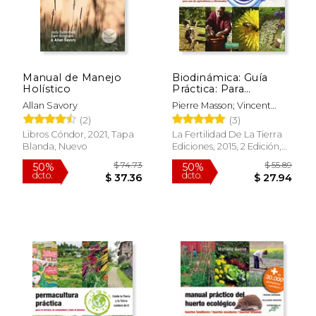
Manual de Manejo
Biodinámica: Guía
Holístico
Práctica: Para
Agricultores y
Allan Savory
Pierre Masson; Vincent
Aficionados: 9 (Guías
Masson
(2)
(3)
Para la Fertilidad de la
Tierra)
Libros Cóndor, 2021, Tapa
La Fertilidad De La Tierra
Blanda, Nuevo
Ediciones, 2015, 2 Edición,
Tapa Blanda, Nuevo