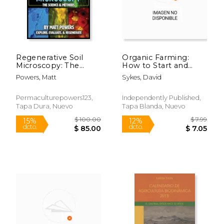
Regenerative Soil
Organic Farming:
Microscopy: The
How to Start and
Science and Methods
Maintain Your Own
Powers, Matt
Sykes, David
(en Inglés)
Organic Farm (en
Inglés)
Permaculturepowers123,
Independently Published,
Tapa Dura, Nuevo
Tapa Blanda, Nuevo
$ 12.00
$ 152.
12%
15%
dcto.
dcto.
$ 10.59
$ 130.