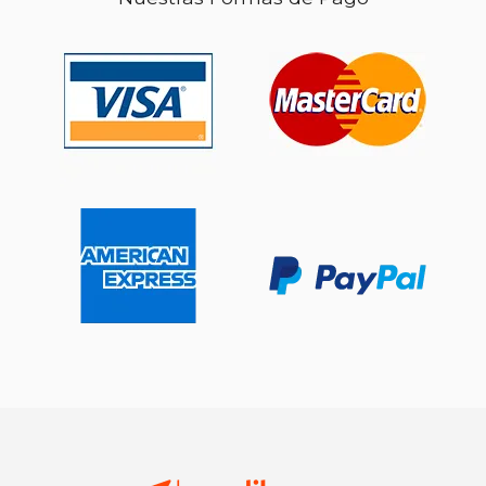
$ 9.99
$ 110.
15%
15%
dcto.
dcto.
$ 8.49
$ 93.