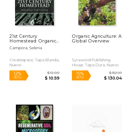
21st Century
Organic Agriculture: A
Homestead: Organic
Global Overview
Fertilizer (en Inglés)
Campora, Selena
Createspace, Tapa Blanda,
Syrawood Publishing
Nuevo
House, Tapa Dura, Nuevo
$ 29.99
$ 41.
15%
12%
dcto.
dcto.
$ 25.49
$ 36.