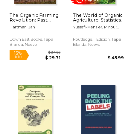
The Organic Farming
The World of Organic
Revolution: Past,
Agriculture: Statistics
Present, Future (en
and Emerging Trends
Hartman, Jan
Yussefi-Menzler, Minou ;
Inglés)
2008 (en Inglés)
Willer, Helga ; Sorensen,
Neil
Down East Books, Tapa
Routledge, 1 Edición, Tapa
Blanda, Nuevo
Blanda, Nuevo
$ 45.43
$ 140.
50%
15%
dcto.
dcto.
$ 22.71
$ 119.