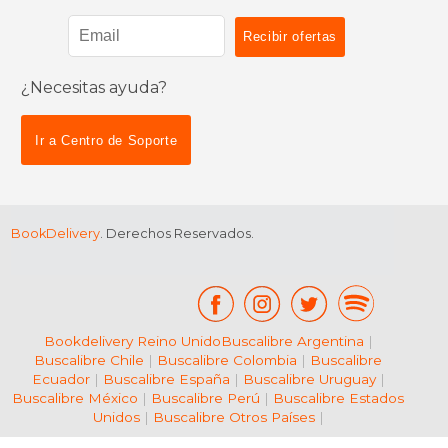
¿Necesitas ayuda?
$ 29.99
$ 29.
15%
15%
dcto.
dcto.
$ 25.49
$ 25.
Ir a Centro de Soporte
BookDelivery
. Derechos Reservados.
Bookdelivery Reino Unido
Buscalibre Argentina
|
Buscalibre Chile
|
Buscalibre Colombia
|
Buscalibre
Ecuador
|
Buscalibre España
|
Buscalibre Uruguay
|
Buscalibre México
|
Buscalibre Perú
|
Buscalibre Estados
Unidos
|
Buscalibre Otros Países
|