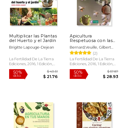
Multiplicar las Plantas
Apicultura
del Huerto y el Jardín
Respetuosa con las
Abejas
Brigitte Lapouge-Dejean
Bernard;Veuille, Gilbert
Bertrand
(2)
La Fertilidad De La Tierra
La Fertilidad De La Tierra
Ediciones, 2016, 1 Edición,
Ediciones, 2016, 1 Edición,
Tapa Blanda, Nuevo
Tapa Blanda, Nuevo
$ 43.51
$ 57.
50%
50%
dcto.
dcto.
$ 21.76
$ 28.