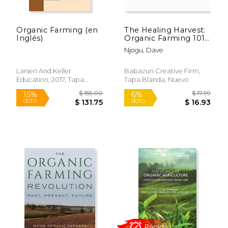
Organic Farming (en
The Healing Harvest:
Inglés)
Organic Farming 101
(en Inglés)
Njogu, Dave
Larsen And Keller
Babazuri Creative Firm,
Education, 2017, Tapa
Tapa Blanda, Nuevo
Dura, Nuevo
$ 24.95
$ 54.
15%
50%
dcto.
dcto.
$ 21.21
$ 27.