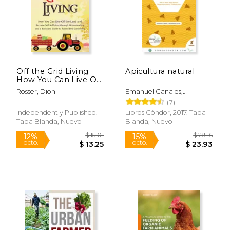
Off the Grid Living:
Apicultura natural
How You Can Live Off
the Land and
Rosser, Dion
Emanuel Canales,
Become Self-
Magdalena Cortés
(7)
Sufficient through
Homesteading and a
Independently Published,
Libros Cóndor, 2017, Tapa
Backyard Guide to
Tapa Blanda, Nuevo
Blanda, Nuevo
Raised Bed Garde (en
Inglés)
$ 43.88
$ 57.
50%
50%
dcto.
dcto.
$ 21.94
$ 28.