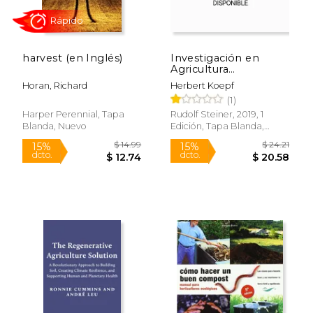
harvest (en Inglés)
Investigación en
$ 39.95
$ 155
Agricultura
15%
15%
Biodinámica. Métodos
dcto.
dcto.
$ 33.96
$ 132.
Horan, Richard
Herbert Koepf
y Resultados
(1)
Harper Perennial, Tapa
Rudolf Steiner, 2019, 1
Blanda, Nuevo
Edición, Tapa Blanda,
Nuevo
Rápido
Rápido