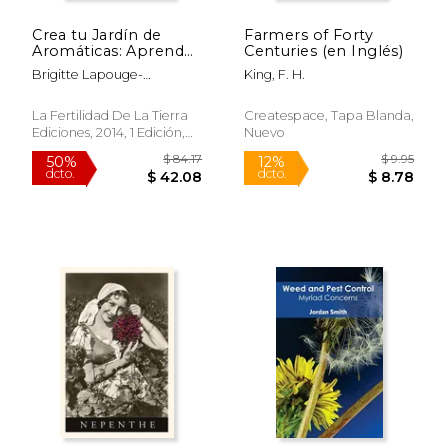
Crea tu Jardín de
Farmers of Forty
Aromáticas: Aprende
Centuries (en Inglés)
a Elegirlas, Cultivarlas
Brigitte Lapouge-
King, F. H.
y Utilizarlas (Guías
Déjean,Nathalie David-
Para la Fertilidad de la
Bernadat,Sylvie
Tierra)
La Fertilidad De La Tierra
Createspace, Tapa Blanda,
Hampikian
Ediciones, 2014, 1 Edición,
Nuevo
Rápido
Tapa Blanda,
Usado
$ 34.95
15%
dcto.
$ 29.71
$ 45.