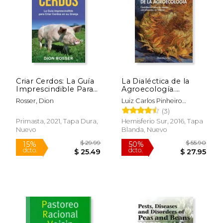
$ 57.80
$ 58.
50%
50%
dcto.
dcto.
$ 28.90
$ 29.
Criar Cerdos: La Guía
La Dialéctica de la
Imprescindible Para
Agroecología.
Criar Cerdos en su
Contribución Para un
Rosser, Dion
Luiz Carlos Pinheiro
Granja: La Guía
Mundo con
Machado, Luiz Carlos
(3)
Imprescindible Para
Alimentos sin Veneno
Pinheiro
Criar Cerdos en su
Primasta, 2021, Tapa Dura,
Hemisferio Sur, 2016, Tapa
Granja:
Nuevo
Blanda, Nuevo