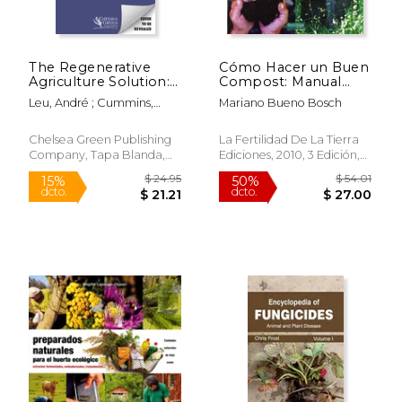
The Regenerative
Cómo Hacer un Buen
Agriculture Solution:
Compost: Manual
A Revolutionary
Para Horticultores
Leu, André ; Cummins,
Mariano Bueno Bosch
Approach to Building
Ecológicos
Ronnie ; Shiva, Vandana
Soil, Creating Climate
$ 24.95
$ 35.
15%
15%
Resilience, and
dcto.
dcto.
Chelsea Green Publishing
La Fertilidad De La Tierra
$ 21.21
$ 29.
Supporting Human
Company, Tapa Blanda,
Ediciones, 2010, 3 Edición,
and Planetary Heal
Nuevo
Tapa Blanda, Nuevo
(en Inglés)
Rápido