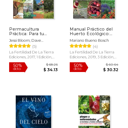
$ 74.73
$ 55.
50%
50%
dcto.
dcto.
$ 37.36
$ 27.
Permacultura
Manual Práctico del
Práctica: Para tu
Huerto Ecológico:
Terreno, tu
Huertos Familiares,
Jessi Bloom; Dave
Mariano Bueno Bosch
Comunidad y Todo el
Huertos Escolares,
Boehnlein
(5)
(4)
Planeta
Huertos Urbanos: 8
(Guías Para la
La Fertilidad De La Tierra
La Fertilidad De La Tierra
Fertilidad de la Tierra)
Ediciones, 2017, 1 Edición,
Ediciones, 2019, 3 Edición,
Tapa Blanda, Nuevo
Tapa Blanda, Nuevo