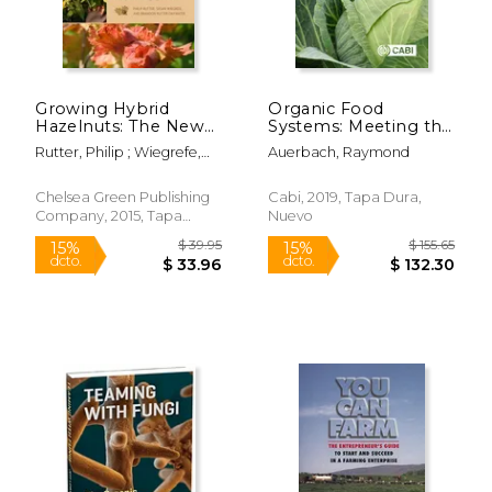
$ 100.00
$ 7.
15%
12%
dcto.
dcto.
$ 85.00
$ 7.
Growing Hybrid
Organic Food
Hazelnuts: The New
Systems: Meeting the
Resilient Crop for a
Needs of Southern
Rutter, Philip ; Wiegrefe,
Auerbach, Raymond
Changing Climate (en
Africa (en Inglés)
Susan ; Rutter-Daywater,
Inglés)
Brandon
Chelsea Green Publishing
Cabi, 2019, Tapa Dura,
Company, 2015, Tapa
Nuevo
Blanda, Nuevo