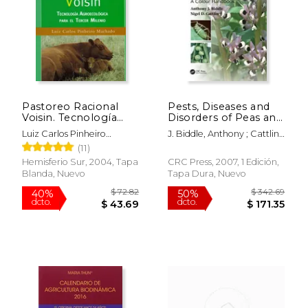
Pastoreo Racional
Pests, Diseases and
Voisin. Tecnología
Disorders of Peas and
Agroecológica Para el
Beans: A Colour
Luiz Carlos Pinheiro
J. Biddle, Anthony ; Cattlin,
Tercer Milenio
Handbook (en Inglés)
Machado
Nigel
(11)
$ 29.99
$ 55.
15%
50%
dcto.
dcto.
Hemisferio Sur, 2004, Tapa
CRC Press, 2007, 1 Edición,
$ 25.49
$ 27.
Blanda, Nuevo
Tapa Dura, Nuevo