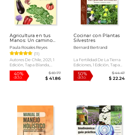
Agricultura en tus
Cocinar con Plantas
Manos: Un camino
Silvestres
hacia la soberanía
Paula Rosales Reyes
Bernard Bertrand
alimentaria
(11)
Autores De Chile, 2021, 1
La Fertilidad De La Tierra
Edición, Tapa Blanda,
Ediciones, 1 Edición, Tapa
Nuevo
Blanda, Nuevo
$ 69.77
$ 44.
40%
50%
dcto.
dcto.
$ 41.86
$ 22.