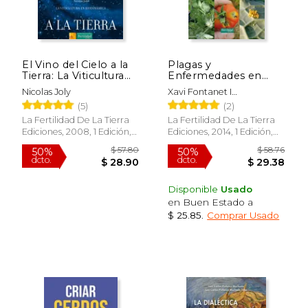
$ 68.26
$ 60.
50%
50%
dcto.
dcto.
$ 34.13
$ 30.
El Vino del Cielo a la
Plagas y
Tierra: La Viticultura
Enfermedades en
en Biodinámica
Hortalizas y Frutales
Nicolas Joly
Xavi Fontanet I
Ecológicos: Prevenir,
Roig,Andreu Vila Pascual
(5)
(2)
Identificar y Tratar
con Métodos
La Fertilidad De La Tierra
La Fertilidad De La Tierra
Ecológicos (Guías
Ediciones, 2008, 1 Edición,
Ediciones, 2014, 1 Edición,
Para la Fertilidad de la
Tapa Blanda, Nuevo
Tapa Blanda, Nuevo
Tierra)
Disponible
Usado
en Buen Estado a
$ 25.85
.
Comprar Usado