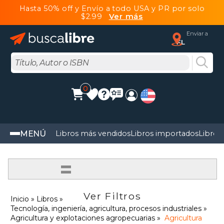
Hasta 50% off y Envío a todo USA y PR por solo
$2.99
Ver más
Enviar a
FL
0
MENÚ
Libros más vendidos
Libros importados
Libros
=
Ver Filtros
Inicio
Libros
Tecnología, ingeniería, agricultura, procesos industriales
Agricultura y explotaciones agropecuarias
Agricultura