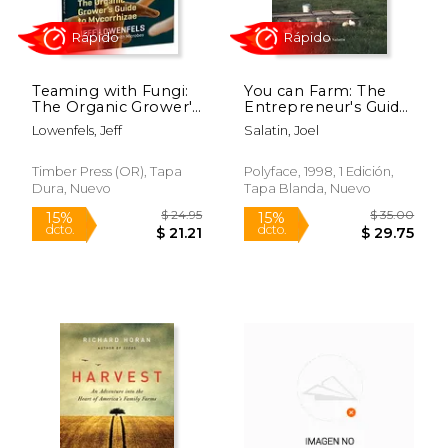
$ 15.80
$ 39.
15%
50%
dcto.
dcto.
$ 13.43
$ 19.
Teaming with Fungi:
You can Farm: The
The Organic Grower's
Entrepreneur's Guide
Guide to Mycorrhizae
to Start & Succeed in
Lowenfels, Jeff
Salatin, Joel
(Science for
a Farming Enterprise
Gardeners) (en Inglés)
(en Inglés)
Timber Press (OR), Tapa
Polyface, 1998, 1 Edición,
Dura, Nuevo
Tapa Blanda, Nuevo