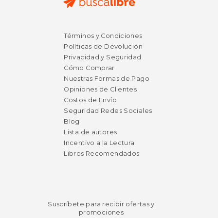
$ 140.00
$ 23.
15%
15%
Términos y Condiciones
dcto.
dcto.
$ 119.00
$ 20.
Políticas de Devolución
Privacidad y Seguridad
Cómo Comprar
Nuestras Formas de Pago
Opiniones de Clientes
Costos de Envío
Seguridad Redes Sociales
Blog
Lista de autores
Incentivo a la Lectura
Libros Recomendados
Suscríbete para recibir ofertas y
promociones