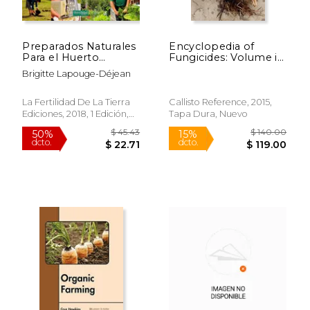
Preparados Naturales
Encyclopedia of
Para el Huerto
Fungicides: Volume i
Ecológico: Extractos
(Animal and Plant
Brigitte Lapouge-Déjean
Fermentados,
Disease) (en Inglés)
Embadurnados,
Tratamientos (Guías
La Fertilidad De La Tierra
Callisto Reference, 2015,
Para la Fertilidad de la
Ediciones, 2018, 1 Edición,
Tapa Dura, Nuevo
Tierra)
$ 14.99
$ 24.
15%
15%
Tapa Blanda, Nuevo
dcto.
dcto.
$ 12.74
$ 20.