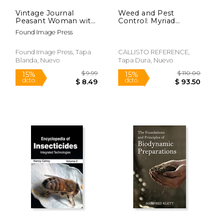
Vintage Journal
Weed and Pest
Peasant Woman with
Control: Myriad
Grapes, Nepenthe,
Concerns
Found Image Press
California (en Inglés)
Found Image Press, Tapa
CALLISTO REFERENCE,
Blanda, Nuevo
Tapa Dura, Nuevo
$ 19.95
$ 19
15%
15%
dcto.
dcto.
$ 16.96
$ 16.