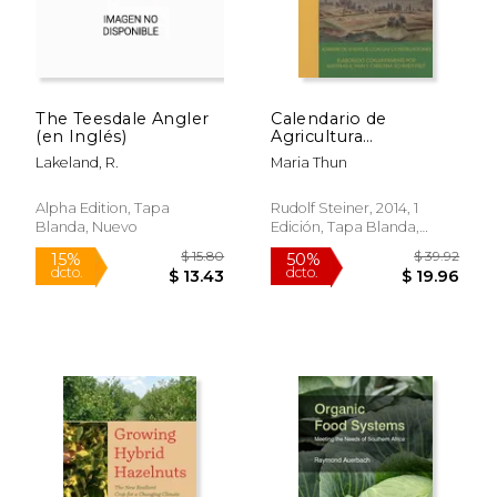
The Teesdale Angler
Calendario de
(en Inglés)
Agricultura
Biodinámica 2015: El
Lakeland, R.
Maria Thun
Original Desde Hace
53 Años
Alpha Edition, Tapa
Rudolf Steiner, 2014, 1
Blanda, Nuevo
Edición, Tapa Blanda,
Usado