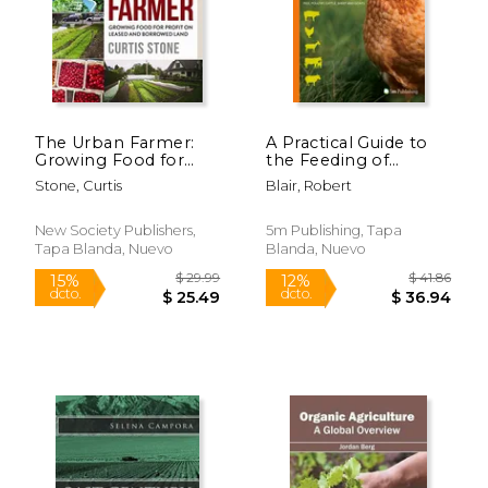
The Urban Farmer:
A Practical Guide to
Growing Food for
the Feeding of
Profit on Leased and
Organic Farm
Stone, Curtis
Blair, Robert
Borrowed Land (en
Animals: Pigs, Poultry,
Inglés)
Cattle, Sheep and
Goats (en Inglés)
New Society Publishers,
5m Publishing, Tapa
Tapa Blanda, Nuevo
Blanda, Nuevo
$ 15.01
$ 28
12%
15%
dcto.
dcto.
$ 13.25
$ 23.