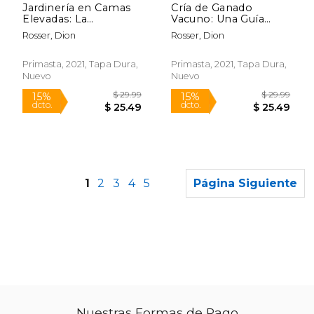
Jardinería en Camas
Cría de Ganado
Elevadas: La
Vacuno: Una Guía
Jardinería de Patio:
Esencial Para Criar
Rosser, Dion
Rosser, Dion
Guía Para un Huerto
Vacas, Terneros,
Ecológico y la Mejor
Toros, Novillos y
Manera de Cultivar
Novillas en su Patio
Primasta, 2021, Tapa Dura,
Primasta, 2021, Tapa Dura,
Hierbas, Árboles
Trasero o en una
Nuevo
Nuevo
Frutales y Flores en
Pequeña Granja
Camas Elevadas
1
2
3
4
5
Página Siguiente
Nuestras Formas de Pago