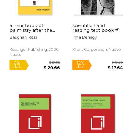
a handbook of
scientific hand
palmistry after the
reading text book #1
ancient methods (en
Baughan, Rosa
Irma Denagy
Inglés)
Kessinger Publishing, 2006,
Xlibris Corporation, Nuevo
Nuevo
$ 51.95
$ 23.
6%
6%
dcto.
dcto.
$ 48.89
$ 22.