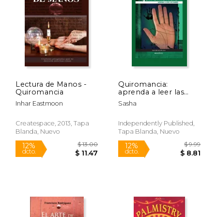
Lectura de Manos -
Quiromancia:
Quiromancia
aprenda a leer las
manos
Inhar Eastmoon
Sasha
Createspace, 2013, Tapa
Independently Published,
Blanda, Nuevo
Tapa Blanda, Nuevo
$ 13.00
$ 9.
12%
12%
dcto.
dcto.