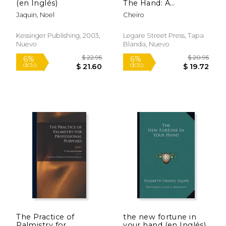
(en Inglés)
The Hand: A
Complete Practical
Jaquin, Noel
Cheiro
Work On The
Sciences Of
Cheirognomy And
Kessinger Publishing, 2003,
Legare Street Press, Tapa
Cheiromancy,
Nuevo
Blanda, Nuevo
Containing The
System, Rules, And
Experience (en
Inglés)
Rápido
$ 18.95
$ 14
15%
15%
dcto.
dcto.
$ 16.11
$ 12.
The Practice of
the new fortune in
Palmistry for
your hand (en Inglés)