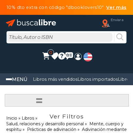
10% dto extra con código "dbooklovers10"
Ver más
Enviar a
FL
0
MENÚ
Libros más vendidos
Libros importados
Libros
=
Ver Filtros
Inicio
Libros
Salud, relaciones y desarrollo personal
Mente, cuerpo y
espíritu
Prácticas de adivinación
Adivinación mediante