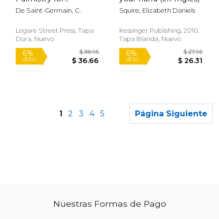
Professional
De Saint-Germain, C.
Squire, Elizabeth Daniels
Purposes: The
Practice Of Palmistry
For Professional
Legare Street Press, Tapa
Kessinger Publishing, 2010,
Purposes; Volume 1
Dura, Nuevo
Tapa Blanda, Nuevo
(en Inglés)
1
2
3
4
5
Página Siguiente
Nuestras Formas de Pago
$ 21.99
$ 40.
15%
50%