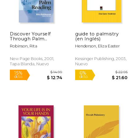
Discover Yourself
guide to palmistry
Through Palm
(en Inglés)
Reading: Learning
Robinson, Rita
Henderson, Eliza Easter
How to Read Yourself
and Your Future, Line
by Line (en Inglés)
New Page Books, 2001,
Kessinger Publishing, 2003,
Tapa Blanda, Nuevo
Nuevo
$ 54.58
$ 11
50%
15%
dcto.
dcto.
$ 27.29
$ 10.