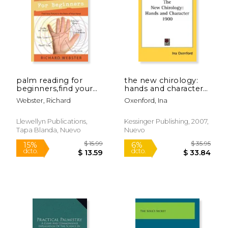
$ 61.38
$ 39.
50%
50%
dcto.
dcto.
$ 30.69
$ 19.
palm reading for
the new chirology:
beginners,find your
hands and character
future in the palm of
1900 (en Inglés)
Webster, Richard
Oxenford, Ina
your hand (en Inglés)
Llewellyn Publications,
Kessinger Publishing, 2007,
Tapa Blanda, Nuevo
Nuevo