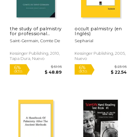
the study of palmistry
occult palmistry (en
for professional
Inglés)
purposes and
Saint-Germain, Comte De
Sepharial
advanced purposes
(en Inglés)
Kessinger Publishing, 2010,
Kessinger Publishing, 2005,
Tapa Dura, Nuevo
Nuevo
$ 15.95
$ 38.
15%
6%
dcto.
dcto.
$ 13.56
$ 36.