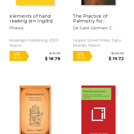
elements of hand
The Practice of
$ 20.99
$ 13
6%
12%
reading (en Inglés)
Palmistry for
dcto.
dcto.
$ 19.75
$ 12.
Professional
Phanos
De Saint-Germain, C.
Purposes; Volume 2
(en Inglés)
Kessinger Publishing, 2003,
Legare Street Press, Tapa
Nuevo
Blanda, Nuevo