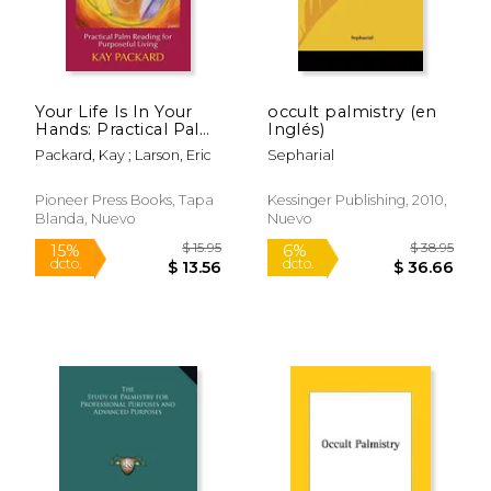
Your Life Is In Your
occult palmistry (en
Hands: Practical Palm
Inglés)
Reading for
Packard, Kay ; Larson, Eric
Sepharial
Purposeful Living (en
Inglés)
Pioneer Press Books, Tapa
Kessinger Publishing, 2010,
Blanda, Nuevo
Nuevo
$ 14.99
$ 22.
15%
6%
dcto.
dcto.
$ 12.74
$ 21.