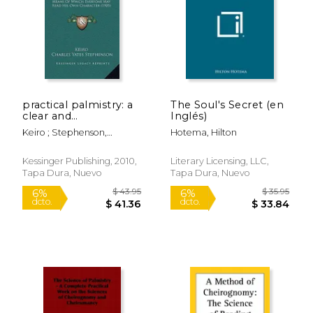
$ 15.99
$ 35.
15%
6%
dcto.
dcto.
$ 13.59
$ 33.
practical palmistry: a
The Soul's Secret (en
clear and
Inglés)
commonsense
Keiro ; Stephenson,
Hotema, Hilton
explanation of the
Charles Yates
science by means of
which everyone may
Kessinger Publishing, 2010,
Literary Licensing, LLC,
read his own
Tapa Dura, Nuevo
Tapa Dura, Nuevo
character (1905) (en
Inglés)