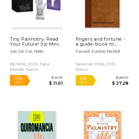
Tiny Palmistry: Read
fingers and fortune -
Your Future! (rp Minis)
a guide-book to
(en Inglés)
palmistry (en Inglés)
Van De Car, Nikki
Farwell, Eveline Michell
$ 33.95
$ 32.
6%
15%
dcto.
dcto.
$ 31.95
$ 28.
Rp Minis, 2020, Tapa
Newman Press, 2010,
Blanda, Nuevo
Nuevo