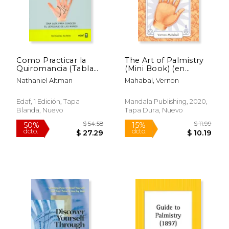
Como Practicar la
The Art of Palmistry
Quiromancia (Tabla
(Mini Book) (en
de Esmeralda)
Inglés)
Nathaniel Altman
Mahabal, Vernon
Edaf, 1 Edición, Tapa
Mandala Publishing, 2020,
Blanda, Nuevo
Tapa Dura, Nuevo
$ 12.95
$ 28.
15%
6%
dcto.
dcto.
$ 11.01
$ 27.