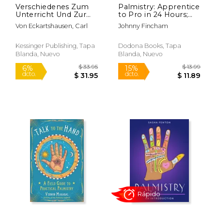
Verschiedenes Zum
Palmistry: Apprentice
Unterricht Und Zur
to Pro in 24 Hours;
Unterhaltung Fur
The Easiest Palmistry
Von Eckartshausen, Carl
Johnny Fincham
Liebhaber Der
Course Ever Written
Geukeltasche, Des
(en Inglés)
Magnetismus (1792)
Kessinger Publishing, Tapa
Dodona Books, Tapa
(en Alemán)
Blanda, Nuevo
Blanda, Nuevo
$ 29.99
$ 19
15%
6%
dcto.
dcto.
$ 25.49
$ 18.