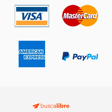
dcto.
dcto.
$ 18.69
$ 20.