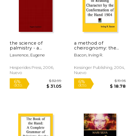
$ 43.95
$ 35.
6%
6%
dcto.
dcto.
$ 41.36
$ 33.
the science of
a method of
palmistry - a
cheirognomy: the
complete practical
science of reading
Lawrence, Eugene
Bacon, Irving R.
work on the sciences
character by the
of cheirognomy and
conformation of the
cheiromancy (en
hand 1904 (en Inglés)
Hesperides Press, 2006,
Kessinger Publishing, 2004,
Inglés)
Nuevo
Nuevo