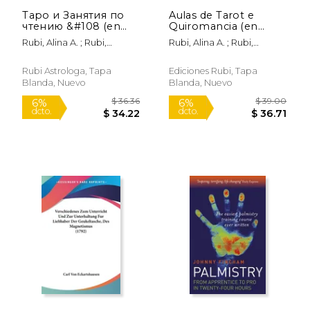
Таро и Занятия по
Aulas de Tarot e
чтению &#108 (en
Quiromancia (en
Ruso)
Portugués)
Rubi, Alina A. ; Rubi,
Rubi, Alina A. ; Rubi,
Angeline A.
Angeline A.
Rubi Astrologa, Tapa
Ediciones Rubi, Tapa
Blanda, Nuevo
Blanda, Nuevo
$ 8.14
$ 8.
12%
12%
dcto.
dcto.
$ 7.19
$ 7.