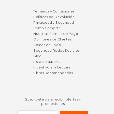
$ 22.95
$ 20.
6%
6%
dcto.
dcto.
$ 21.60
$ 19.
Términos y Condiciones
Políticas de Devolución
Privacidad y Seguridad
Cómo Comprar
Nuestras Formas de Pago
Opiniones de Clientes
Costos de Envío
Seguridad Redes Sociales
Blog
Lista de autores
Incentivo a la Lectura
Libros Recomendados
Suscríbete para recibir ofertas y
promociones