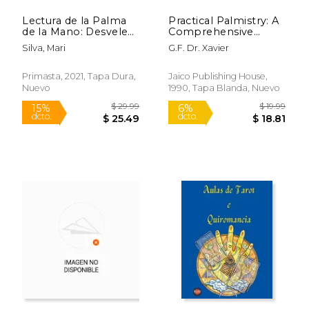
Lectura de la Palma
Practical Palmistry: A
de la Mano: Desvele
Comprehensive
los Secretos de la
Guide (en Inglés)
Silva, Mari
G.F. Dr. Xavier
Quiromancia Para
Saber Sobre Usted y
su Futuro
Primasta, 2021, Tapa Dura,
Jaico Publishing House,
Nuevo
1990, Tapa Blanda, Nuevo
$ 22.99
$ 21
6%
6%
dcto.
dcto.
$ 21.64
$ 20.