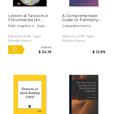
$ 53.95
$ 26.
6%
6%
dcto.
dcto.
$ 50.78
$ 25.
Lezioni di Tarocchi e
A Comprehensive
Chiromanzia (en
Guide to Palmistry:
Italiano)
The Language of the
Rubi, Angeline A. ; Rubi,
Cassandria Hanna
Hands (en Inglés)
Alina A.
Ediciones Rubi, Tapa
Xlibris Us, 2019, Tapa
Blanda, Nuevo
Blanda, Nuevo