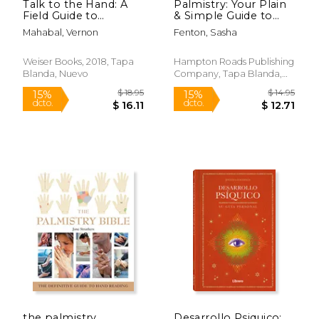
Talk to the Hand: A
Palmistry: Your Plain
Field Guide to
& Simple Guide to
Practical Palmistry
Reading Destiny in
Mahabal, Vernon
Fenton, Sasha
(en Inglés)
Your Hands (en
Inglés)
Weiser Books, 2018, Tapa
Hampton Roads Publishing
Blanda, Nuevo
Company, Tapa Blanda,
Nuevo
$ 36.36
$ 39.
6%
6%
dcto.
dcto.
$ 34.22
$ 36.
the palmistry
Desarrollo Psiquico: