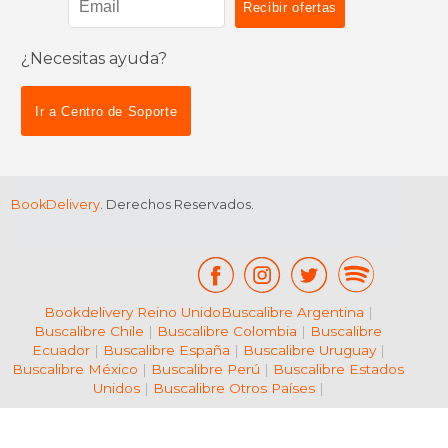
¿Necesitas ayuda?
$ 38.95
$ 27.
6%
6%
dcto.
dcto.
$ 36.66
$ 26.
Ir a Centro de Soporte
BookDelivery
. Derechos Reservados.
Bookdelivery Reino Unido
Buscalibre Argentina
|
Buscalibre Chile
|
Buscalibre Colombia
|
Buscalibre
Ecuador
|
Buscalibre España
|
Buscalibre Uruguay
|
Buscalibre México
|
Buscalibre Perú
|
Buscalibre Estados
Unidos
|
Buscalibre Otros Países
|