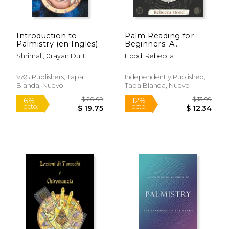
dcto.
dcto.
$ 20.66
$ 17.
Introduction to
Palm Reading for
Palmistry (en Inglés)
Beginners: A
Complete Palmistry
Shrimali, 0rayan Dutt
Hood, Rebecca
Illustrated Guide.
Learn How to Read
your Palm and
V&s Publishers, Tapa
Independently Published,
Discover your Destiny
Blanda, Nuevo
Tapa Blanda, Nuevo
through the Art of
Chiro (en Inglés)