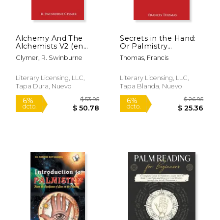
Alchemy And The
Secrets in the Hand:
Alchemists V2 (en
Or Palmistry
Inglés)
Simplified in
Clymer, R. Swinburne
Thomas, Francis
Alphabetical Form
for Easy Reference
1899 (en Inglés)
Literary Licensing, LLC,
Literary Licensing, LLC,
Tapa Dura, Nuevo
Tapa Blanda, Nuevo
$ 21.95
$ 19
6%
12%