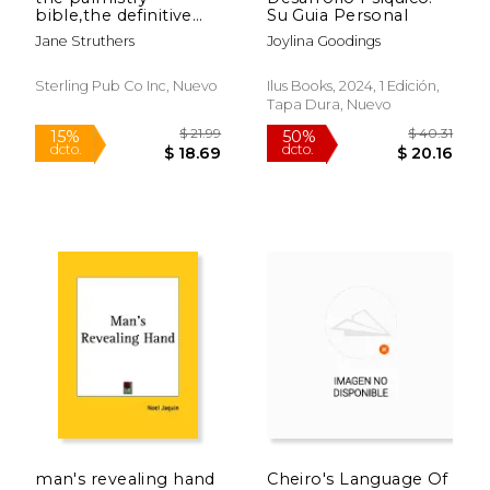
bible,the definitive
Su Guia Personal
guide to hand reading
Jane Struthers
Joylina Goodings
Sterling Pub Co Inc, Nuevo
Ilus Books, 2024, 1 Edición,
Tapa Dura, Nuevo
$ 33.95
$ 13
6%
15%
dcto.
dcto.
$ 31.95
$ 11.
man's revealing hand
Cheiro's Language Of