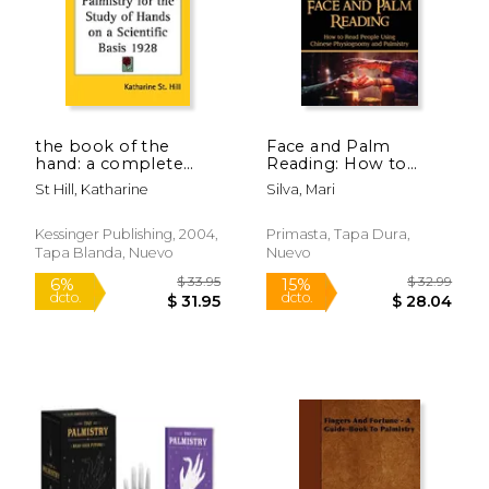
the book of the
Face and Palm
$ 32.99
$ 19
6%
6%
hand: a complete
Reading: How to
dcto.
dcto.
$ 31.05
$ 18.
grammar of palmistry
Read People Using
St Hill, Katharine
Silva, Mari
for the study of hands
Chinese
on a scientific basis
Physiognomy and
1928 (en Inglés)
Palmistry (en Inglés)
Kessinger Publishing, 2004,
Primasta, Tapa Dura,
Tapa Blanda, Nuevo
Nuevo