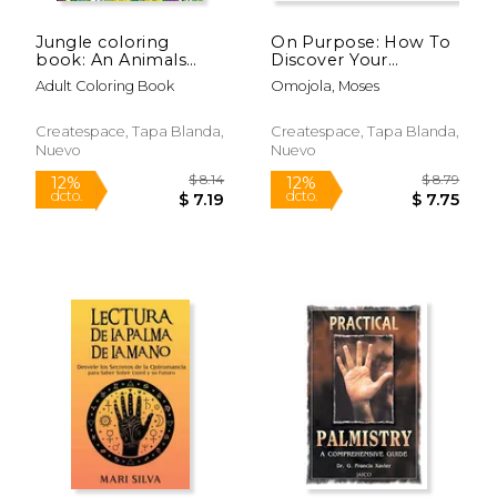
Jungle coloring
On Purpose: How To
book: An Animals
Discover Your
Adult coloring Book
Purpose Using 12
Adult Coloring Book
Omojola, Moses
(en Inglés)
Proven Tools (en
Inglés)
Createspace, Tapa Blanda,
Createspace, Tapa Blanda,
Nuevo
Nuevo
$ 19.95
$ 20.
6%
6%
dcto.
dcto.
$ 18.78
$ 19.