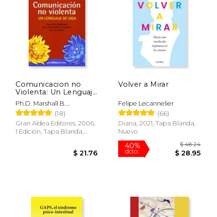
Comunicacion no
Volver a Mirar
Violenta: Un Lenguaje
de Vida
Ph.D. Marshall B.
Felipe Lecannelier
Rosenberg
(18)
(66)
Gran Aldea Editores, 2006,
Diana, 2021, Tapa Blanda,
1 Edición, Tapa Blanda,
Nuevo
Nuevo
$ 48.
40%
dcto.