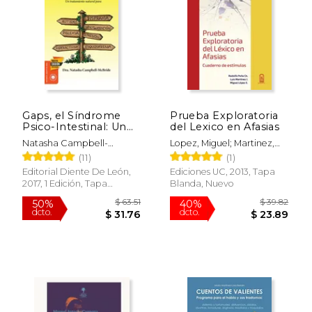
$ 21.76
$ 28.
Gaps, el Síndrome
Prueba Exploratoria
Psico-Intestinal: Un
del Lexico en Afasias
Tratamiento Natural
Natasha Campbell-
Lopez, Miguel; Martinez,
Para el Autismo, la
McBride
Luis
(11)
(1)
Dispraxia, el Trastorno
por Déficit de
Editorial Diente De León,
Ediciones UC, 2013, Tapa
Atención con o sin. Y
2017, 1 Edición, Tapa
Blanda, Nuevo
la Esquizofrenia.
Blanda, Nuevo
(Salud y Plantas)