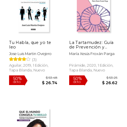
$ 44.58
$ 55.
40%
50%
dcto.
dcto.
$ 26.75
$ 27.
Tu Habla, que yo te
La Tartamudez: Guía
leo
de Prevención y
Tratamiento Infantil
Jose Luis Martin Ovejero
María Xesús Froxán Parga
(3)
Aguilar, 2019, 1 Edición,
Pirámide, 2020, 1 Edición,
Tapa Blanda, Nuevo
Tapa Blanda, Nuevo