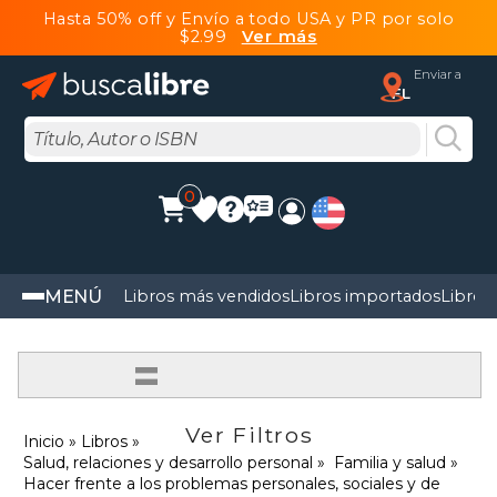
Hasta 50% off y Envío a todo USA y PR por solo
$2.99
Ver más
Enviar a
FL
0
MENÚ
Libros más vendidos
Libros importados
Libros
=
Ver Filtros
Inicio
Libros
Salud, relaciones y desarrollo personal
Familia y salud
Hacer frente a los problemas personales, sociales y de