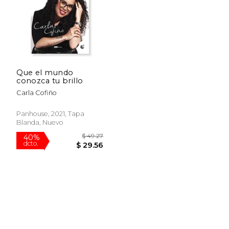
$ 53.48
$ 53.
50%
50%
dcto.
dcto.
$ 26.74
$ 26.
Que el mundo
conozca tu brillo
Carla Cofiño
Panhouse, 2021, Tapa
Blanda, Nuevo