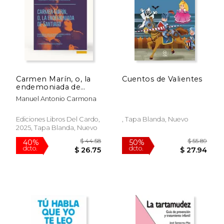
$ 63.51
$ 39.
50%
40%
dcto.
dcto.
$ 31.76
$ 23.
Carmen Marín, o, la
Cuentos de Valientes
endemoniada de
Santiago:
Manuel Antonio Carmona
compilación de todos
los informes rendidos
exprofeso al
Ediciones Libros Del Cardo,
, Tapa Blanda, Nuevo
ilustrísimo Sr.
2025, Tapa Blanda, Nuevo
Arzobispo de
Santiago, precedida
de una crítica
preliminar