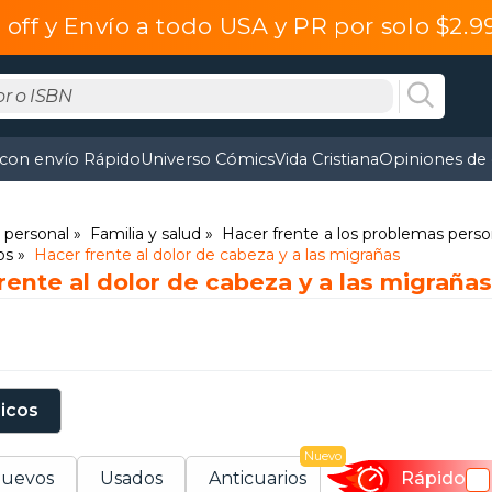
off y Envío a todo USA y PR por solo $2.
 con envío Rápido
Universo Cómics
Vida Cristiana
Opiniones de 
o personal
Familia y salud
Hacer frente a los problemas person
os
Hacer frente al dolor de cabeza y a las migrañas
rente al dolor de cabeza y a las migrañas
sicos
Nuevo
uevos
Usados
Anticuarios
Rápido