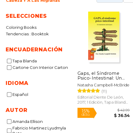
Cabeza Y A Las Migrañas
SELECCIONES
Coloring Books
Tendencias : Booktok
ENCUADERNACIÓN
Tapa Blanda
Cartone Con Interior Carton
Gaps, el Síndrome
Psico-Intestinal: Un
IDIOMA
Tratamiento Natural
Natasha Campbell-McBride
Para el Autismo, la
(11)
Dispraxia, el Trastorno
Español
por Déficit de
Editorial Diente De León,
Atención con o sin. Y
2017, 1 Edición, Tapa Blanda,
la Esquizofrenia. (Salud
Nuevo
AUTOR
y Plantas)
Amanda Ellison
Fabricio Martinez Lyudmyla