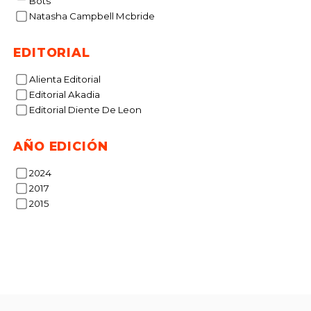
Bots
$
15%
Natasha Campbell Mcbride
dcto.
$ 
EDITORIAL
Alienta Editorial
Editorial Akadia
Editorial Diente De Leon
AÑO EDICIÓN
2024
2017
2015