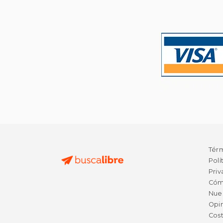
Tér
Polí
Priv
Cóm
Nue
Opin
Cost