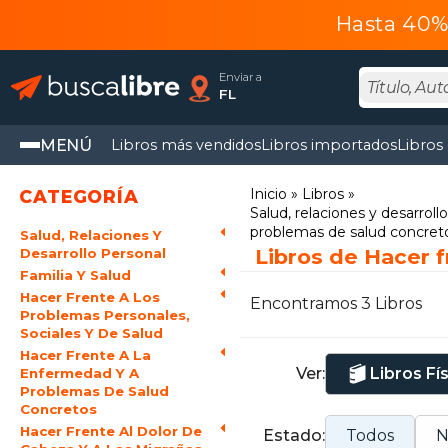
Hasta 40% 
Enviar a
FL
MENÚ
Libros más vendidos
Libros importados
Libros
Inicio
Libros
CATEGORÍA
Salud, relaciones y desarroll
problemas de salud concret
Salud, Relaciones Y
Libros de Hacer f
Desarrollo Personal
Familia Y Salud
Hacer Frente A Los
Encontramos 3 Libros
Problemas Personales,
Sociales Y De Salud
Hacer Frente A La
Ver:
Libros Fí
Enfermedad Y A
Problemas De Salud
Concretos
Hacer Frente Al Dolor De
Estado:
Todos
N