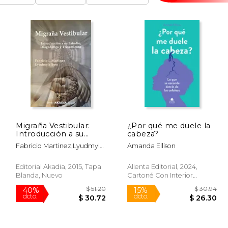
Migraña Vestibular:
¿Por qué me duele la
Introducción a su
cabeza?
estudio, diagnóstico y
Fabricio Martinez,Lyudmyla
Amanda Ellison
tratamiento
Bots
Editorial Akadia, 2015, Tapa
Alienta Editorial, 2024,
Blanda, Nuevo
Cartoné Con Interior
Cartón, Nuevo