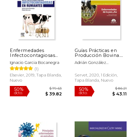
Enfermedades
Guías Prácticas en
Infectocontagiosas
Producción Bovina.
en Rumiantes
Enfermedades de las
Ignacio Garcia Bocanegra
Adrián González
Pezuñas: 7
Sag&Uuml;És; Almudena
(1)
Molinero Arg&Uuml;Ello
Elsevier, 2019, Tapa Blanda,
Servet, 2020, 1 Edición,
Nuevo
Tapa Blanda, Nuevo
$ 79.63
$ 86
50%
50%
dcto.
dcto.
$ 39.82
$ 43.