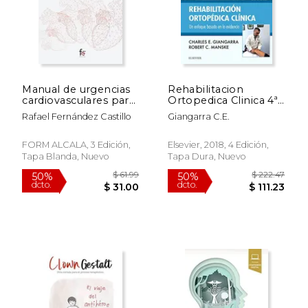
Manual de urgencias
Rehabilitacion
cardiovasculares para
Ortopedica Clinica 4ª
enfermeria 3ªed.
ed
Rafael Fernández Castillo
Giangarra C.E.
FORM ALCALA, 3 Edición,
Elsevier, 2018, 4 Edición,
Tapa Blanda, Nuevo
Tapa Dura, Nuevo
$ 92.36
$ 253.
40%
50%
dcto.
dcto.
$ 55.42
$ 126.