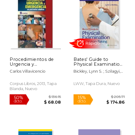
$ 16.95
$ 178.
15%
50%
dcto.
dcto.
$ 14.41
$ 89.
Procedimientos de
Bates' Guide to
Urgencia y
Physical Examination
Emergencia en
and History Taking
Carlos Villavicencio
Bickley, Lynn S. ; Szilagyi,
Pacientes Adultos.
(en Inglés)
Peter G. ; Hoffman, Richard
M.
Corpus Libros, 2013, Tapa
LWW, Tapa Dura, Nuevo
Blanda, Nuevo
Rápido