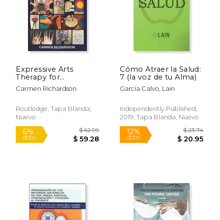
Expressive Arts
Cómo Atraer la Salud:
Therapy for
7 (la voz de tu Alma)
Traumatized Children
Carmen Richardson
García Calvo, Lain
and Adolescents: A
Four-Phase Model
Routledge, Tapa Blanda,
Independently Published,
Nuevo
2019, Tapa Blanda, Nuevo
$ 50.87
$ 53.
40%
50%
dcto.
dcto.
$ 30.52
$ 26.