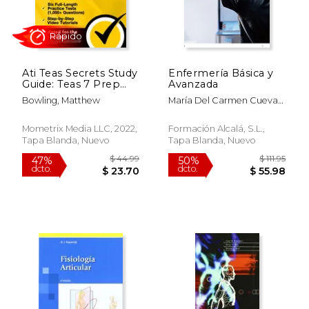
$ 61.99
$ 222.
50%
50%
dcto.
dcto.
$ 31.00
$ 111.
Ati Teas Secrets Study
Enfermería Básica y
Guide: Teas 7 Prep
Avanzada
Book, six Full-Length
Bowling, Matthew
María Del Carmen Cueva
Practice Tests (1,000+
Gutiérrez
Questions), Step-By-
Step Video Tutorials:
Mometrix Media LLC, 2022,
Formación Alcalá, S.L.,
[Updated for the 7th
Tapa Blanda, Nuevo
Tapa Blanda, Nuevo
Edition] (en Inglés)