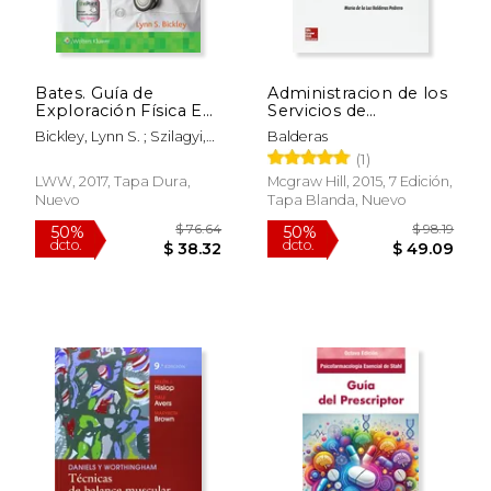
Bates. Guía de
Administracion de los
Exploración Física E
Servicios de
Historia Clínica
Enfemeria
Bickley, Lynn S. ; Szilagyi,
Balderas
Peter G. ; Hoffman, Richard
(1)
$ 27.71
$ 38.
50%
50%
M.
LWW, 2017, Tapa Dura,
Mcgraw Hill, 2015, 7 Edición,
dcto.
dcto.
$ 13.85
$ 19.
Nuevo
Tapa Blanda, Nuevo