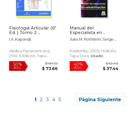
$ 64.80
$ 101.
50%
50%
dcto.
dcto.
$ 32.40
$ 50.
Fisiologia Articular (6ª
Manual del
Ed. ) Tomo 2:
Especialista en
Miembro Inferior
Rehabilitacion
I.A. Kapandji
Jules M. Rothstein; Serge H.
Roy; Steven L. Wolf; Serge
H Roy
Médica Panamericana,
Paidotribo, 2005, 1 Edición,
2010, 6 Edición, Tapa
Tapa Dura,
Usado
Blanda, Nuevo
1
2
3
4
5
Página Siguiente