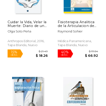
Cuidar la Vida, Velar la
Fisioterapia Analitica
Muerte: Diario de una
de la Articulacion de
$ 62.67
$ 114
40%
50%
Antropóloga en una
la Cadera: Bases, te
dcto.
dcto.
$ 37.60
$ 57.
Olga Soto Peña
Raymond Sohier
Unidad de Cuidados
Cnicas y Tratamientos
Paliativos (Divulga)
Diferenciales
Anthropos Editorial, 2016,
Médica Panamericana,
Tapa Blanda, Nuevo
Tapa Blanda, Nuevo