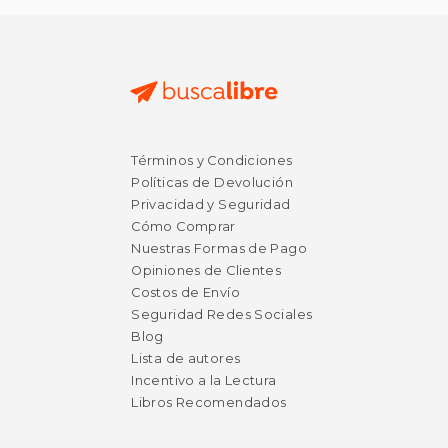
$ 44.99
$ 111
47%
50%
Términos y Condiciones
dcto.
dcto.
$ 23.70
$ 55.
Políticas de Devolución
Privacidad y Seguridad
Cómo Comprar
Nuestras Formas de Pago
Opiniones de Clientes
Costos de Envío
Seguridad Redes Sociales
Blog
Lista de autores
Incentivo a la Lectura
Libros Recomendados