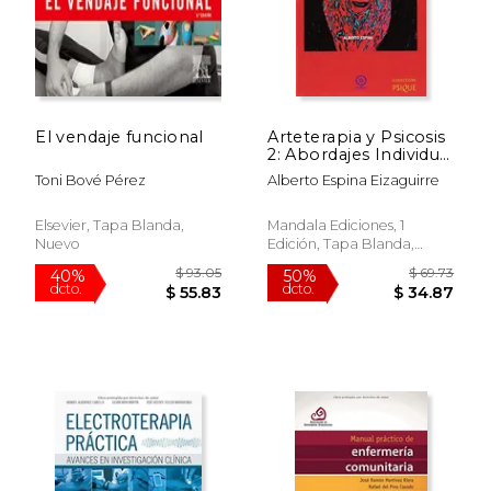
El vendaje funcional
Arteterapia y Psicosis
2: Abordajes Individual
y Grupal
Toni Bové Pérez
Alberto Espina Eizaguirre
Elsevier, Tapa Blanda,
Mandala Ediciones, 1
Nuevo
Edición, Tapa Blanda,
Nuevo
$ 64.67
$ 61
50%
50%