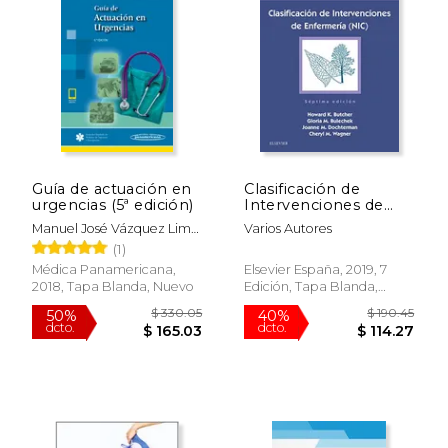
$ 136.15
$ 205.
50%
15%
dcto.
dcto.
$ 68.08
$ 174.
Guía de actuación en
Clasificación de
urgencias (5ª edición)
Intervenciones de
Enfermería
Manuel José Vázquez Lima,
Varios Autores
José Ramón Casal
(1)
Codesido
Médica Panamericana,
Elsevier España, 2019, 7
2018, Tapa Blanda, Nuevo
Edición, Tapa Blanda,
Nuevo