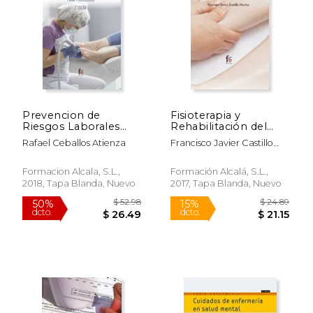
Prevencion de
Fisioterapia y
Riesgos Laborales
Rehabilitación del
Para Podologos 2
Sistema Venoso y
Rafael Ceballos Atienza
Francisco Javier Castillo
Edición
Linfático
Montes
$ 22.44
$ 83.
40%
50%
Formacion Alcala, S.L.,
Formación Alcalá, S.L.,
dcto.
dcto.
$ 13.47
$ 41.
2018, Tapa Blanda, Nuevo
2017, Tapa Blanda, Nuevo