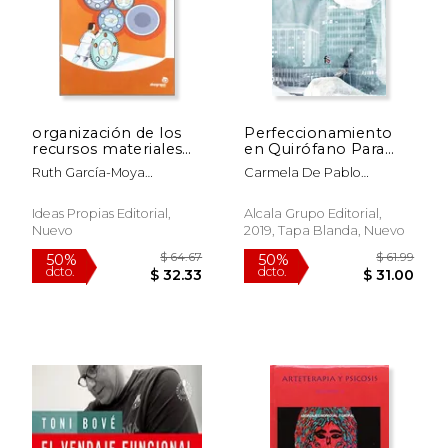
organización de los
Perfeccionamiento
recursos materiales
en Quirófano Para
en una
Personal Sanitario-3º
Ruth García-Moya
Carmela De Pablo
unidad/servicio.
ed [Próxima
Sánchez Fernando
Hernandez
comunicación y
Aparición]
Almodóvar Pérez
atención al paciente
Ideas Propias Editorial,
Alcala Grupo Editorial,
Nuevo
2019, Tapa Blanda, Nuevo
$ 62.99
$ 23.
6%
12%
dcto.
dcto.
$ 59.28
$ 20.