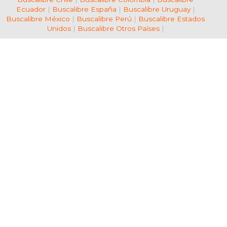
Ecuador
|
Buscalibre España
|
Buscalibre Uruguay
|
Buscalibre México
|
Buscalibre Perú
|
Buscalibre Estados
Unidos
|
Buscalibre Otros Países
|