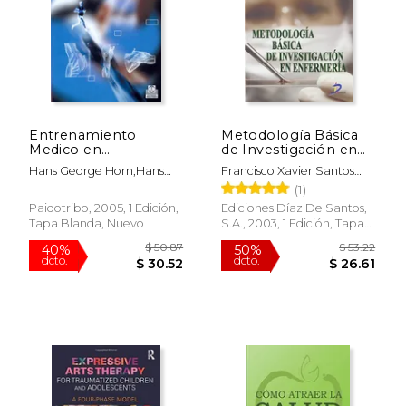
Entrenamiento
Metodología Básica
Medico en
de Investigación en
Rehabilitacion
Enfermería
Hans George Horn,Hans
Francisco Xavier Santos
Jürgen Seinmann
Heredero,Carlos A.
(1)
Rodriguez Arias,Rosario
Paidotribo, 2005, 1 Edición,
Ediciones Díaz De Santos,
Rodriguez Ballestero
Tapa Blanda, Nuevo
S.A., 2003, 1 Edición, Tapa
Blanda, Nuevo
$ 22.71
$ 141.
15%
50%
dcto.
dcto.
$ 19.31
$ 70.