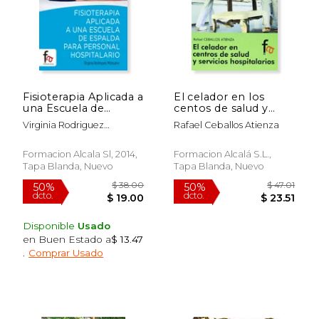
Fisioterapia Aplicada a
El celador en los
una Escuela de
centos de salud y
Espalda Para
servicios hospitalarios
Virginia Rodriguez
Rafael Ceballos Atienza
Personal Hospitalario
Monsalve,
Formacion Alcala Sl, 2014,
Formacion Alcalá S.L.,
Tapa Blanda, Nuevo
Tapa Blanda, Nuevo
Disponible
Usado
en Buen Estado a
$ 13.47
.
Comprar Usado
$ 38.00
$ 47.
50%
50%
dcto.
dcto.
$ 19.00
$ 23.