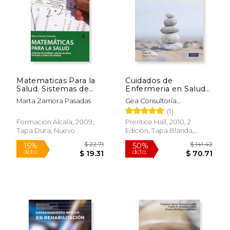
Matematicas Para la
Cuidados de
Salud. Sistemas de
Enfermeria en Salud
Medidas, Calculo de
Mental
Marta Zamora Pasadas
Gea Consultoría
Dosis, Formulas y
Editorial,Linda Eby,Nacy J.
(1)
Tablas de Utilidad
Brown
Formacion Alcala, 2009,
Prentice Hall, 2010, 2
Tapa Dura, Nuevo
Edición, Tapa Blanda,
$ 52.98
$ 24.
Nuevo
50%
15%
dcto.
dcto.
$ 26.49
$ 21.