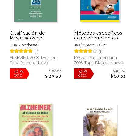
$ 93.05
$ 69.
40%
50%
dcto.
dcto.
$ 55.83
$ 34.
Clasificación de
Métodos específicos
Resultados de
de intervención en
Enfermería (NOC)
fisioterapia
Sue Moorhead
Jesús Seco Calvo
6ed
(1)
(1)
ELSEVIER, 2018, 1 Edición,
Médica Panamericana,
Tapa Blanda, Nuevo
2016, Tapa Blanda, Nuevo