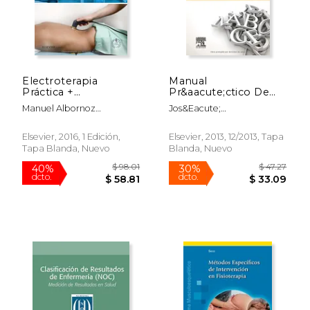
dcto.
dcto.
$ 32.33
$ 31.
Electroterapia
Manual
Práctica +
Pr&aacute;ctico De
Studentconsult en
Enfermer&iacute;a
Manuel Albornoz
Jos&eacute;
Español
Comunitaria (en
Cabello,Julián Maya
Ram&oacute;n
Espa&ntilde;ol)
Martín,José Vicente Toledo
Mart&iacute;nez Riera;
Elsevier, 2016, 1 Edición,
Elsevier, 2013, 12/2013, Tapa
Marhuenda
Rafael Del Pino Casado
Tapa Blanda, Nuevo
Blanda, Nuevo