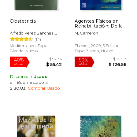
Obstetricia
Agentes Físicos en
Rehabilitación: De la
Investigación a la
Alfredo Perez Sanchez;
M. Cameron
Práctica, 3ª ed.
Enrique Donoso Siña
(12)
Mediterraneo, Tapa
Elsevier, 2009, 3 Edición,
Blanda, Nuevo
Tapa Blanda, Nuevo
$ 76.64
$ 98
50%
50%
dcto.
dcto.
Disponible
Usado
$ 38.32
$ 49.
en Buen Estado a
$ 30.83
.
Comprar Usado