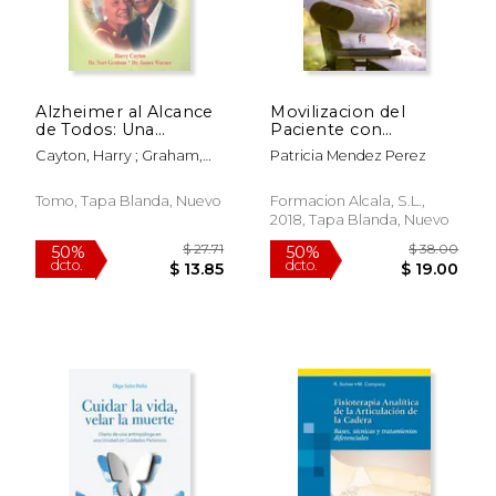
$ 98.01
$ 47.
40%
30%
dcto.
dcto.
$ 58.81
$ 33.
Alzheimer al Alcance
Movilizacion del
de Todos: Una
Paciente con
Invaluable
Movilidad Reducida
Cayton, Harry ; Graham,
Patricia Mendez Perez
Contribucion Para
Nori ; Warner, James
Comprender Todas
las Formas de
Tomo, Tapa Blanda, Nuevo
Formacion Alcala, S.L.,
Demencia
2018, Tapa Blanda, Nuevo