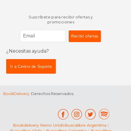
Suscríbete para recibir ofertas y
promociones
¿Necesitas ayuda?
$ 147.32
$ 62.
50%
40%
dcto.
dcto.
$ 73.66
$ 37.
Ir a Centro de Soporte
BookDelivery
. Derechos Reservados.
Bookdelivery Reino Unido
Buscalibre Argentina
|
Buscalibre Chile
|
Buscalibre Colombia
|
Buscalibre