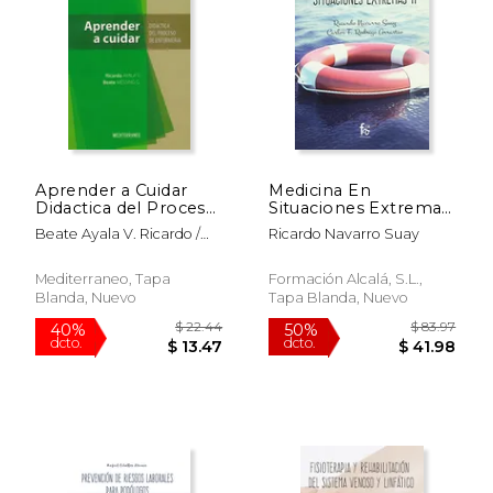
Aprender a Cuidar
Medicina En
Didactica del Proceso
Situaciones Extremas
$ 47.90
$ 146.
50%
50%
de Enfermeria
Ii
dcto.
dcto.
$ 23.95
$ 73.
Beate Ayala V. Ricardo /
Ricardo Navarro Suay
Messing G.
Mediterraneo, Tapa
Formación Alcalá, S.L.,
Blanda, Nuevo
Tapa Blanda, Nuevo