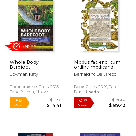
Whole Body
Modus faciendi cum
Barefoot:
ordine medicandi
Transitioning Well to
Bowman, Katy
Bernardino De Laredo
Minimal Footwear (en
Inglés)
Propriometrics Press, 2015,
Doce Calles, 2001, Tapa
Tapa Blanda, Nuevo
Dura,
Usado
Rápido