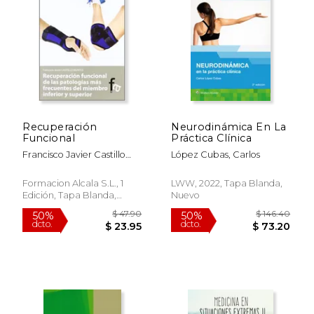
$ 330.05
$ 190.
50%
40%
dcto.
dcto.
$ 165.03
$ 114.
Recuperación
Neurodinámica En La
Funcional
Práctica Clínica
Francisco Javier Castillo
López Cubas, Carlos
Montes
Formacion Alcala S.L., 1
LWW, 2022, Tapa Blanda,
Edición, Tapa Blanda,
Nuevo
Nuevo