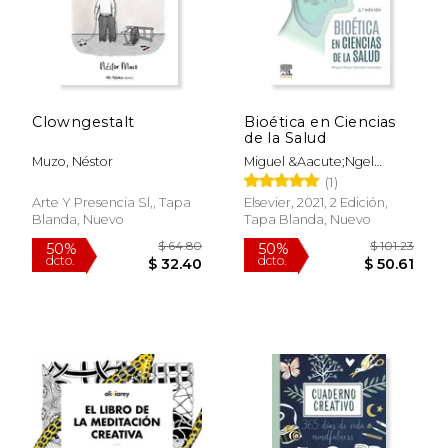
Clowngestalt
Bioética en Ciencias
de la Salud
Muzo, Néstor
Miguel &Aacute;Ngel
S&Aacute;Nchez
(1)
Gonz&Aacute;Lez
Arte Y Presencia Sl,, Tapa
Elsevier, 2021, 2 Edición,
Blanda, Nuevo
Tapa Blanda, Nuevo
$ 230.05
$ 85.
50%
50%