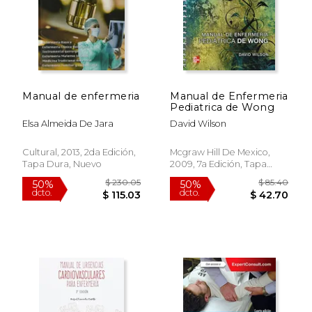
Manual de enfermeria
Manual de Enfermeria
Pediatrica de Wong
Elsa Almeida De Jara
David Wilson
Cultural, 2013, 2da Edición,
Mcgraw Hill De Mexico,
Tapa Dura, Nuevo
2009, 7a Edición, Tapa
Blanda, Nuevo
$ 92.67
$ 227.
40%
50%
dcto.
dcto.
$ 55.60
$ 113.