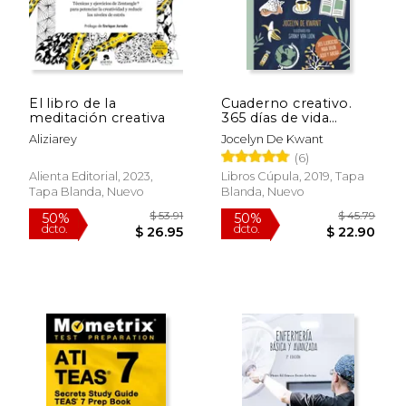
dcto.
dcto.
$ 115.03
$ 42.
El libro de la
Cuaderno creativo.
meditación creativa
365 días de vida
mindfulness
Aliziarey
Jocelyn De Kwant
(6)
Alienta Editorial, 2023,
Libros Cúpula, 2019, Tapa
Tapa Blanda, Nuevo
Blanda, Nuevo