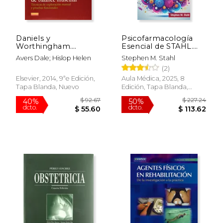
Daniels y
Psicofarmacología
Worthingham.
Esencial de STAHL.
Tecnicas de Balance
Guía del Prescriptor
Avers Dale; Hislop Helen
Stephen M. Stahl
Muscular 9ª ed.
(2)
Elsevier, 2014, 9ªe Edición,
Aula Médica, 2025, 8
Tapa Blanda, Nuevo
Edición, Tapa Blanda,
$ 21.49
$ 111
Nuevo
15%
40%
dcto.
dcto.
$ 18.26
$ 66.