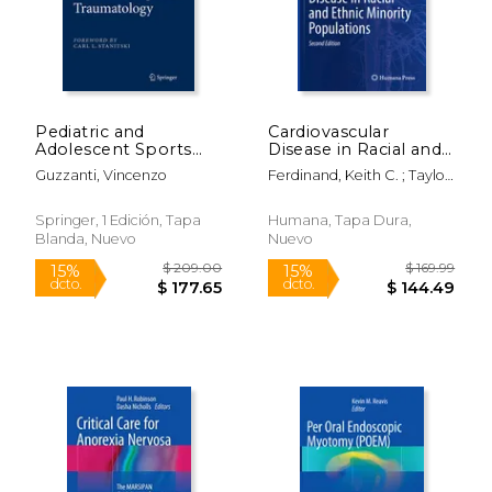
$ 159.99
$ 109.
15%
15%
dcto.
dcto.
$ 135.99
$ 93.
Pediatric and
Cardiovascular
Adolescent Sports
Disease in Racial and
Traumatology (en
Ethnic Minority
Guzzanti, Vincenzo
Ferdinand, Keith C. ; Taylor
Inglés)
Populations (en
Jr, Herman A. ; Rodriguez,
Inglés)
Carlos J.
Springer, 1 Edición, Tapa
Humana, Tapa Dura,
Blanda, Nuevo
Nuevo