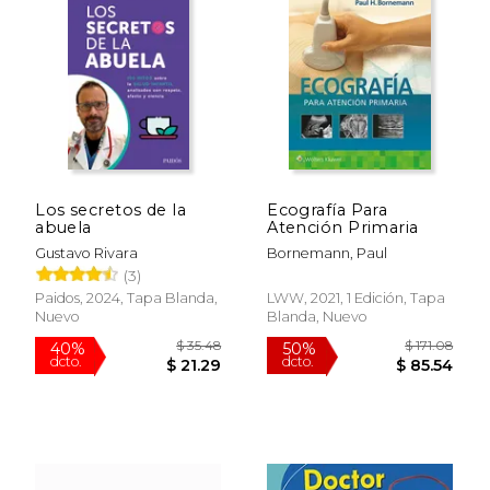
Los secretos de la
Ecografía Para
abuela
Atención Primaria
$ 47.80
$ 113
50%
50%
dcto.
dcto.
$ 23.90
$ 56.
Gustavo Rivara
Bornemann, Paul
(3)
Paidos, 2024, Tapa Blanda,
LWW, 2021, 1 Edición, Tapa
Nuevo
Blanda, Nuevo