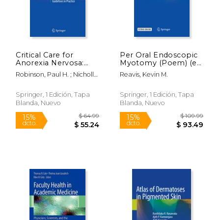
Critical Care for
Per Oral Endoscopic
Anorexia Nervosa:
Myotomy (Poem) (en
$ 334.38
$ 169.
50%
15%
The Marsipan
Inglés)
dcto.
dcto.
$ 167.19
$ 144.
Robinson, Paul H. ; Nicholls,
Reavis, Kevin M.
Guidelines in Practice
Dasha
(en Inglés)
Springer, 1 Edición, Tapa
Springer, 1 Edición, Tapa
Blanda, Nuevo
Blanda, Nuevo