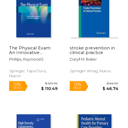
The Physical Exam:
stroke prevention in
An Innovative
clinical practice
Approach in the Age
Phillips, Raymond E.
Daryll M. Baker
of Imaging (en
Inglés)
Springer, Tapa Dura,
Springer Verlag, Nuevo
Nuevo
$ 270.21
$ 139.
50%
15%
dcto.
dcto.
$ 135.11
$ 118.