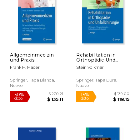
Allgemeinmedizin
Rehabilitation in
und Praxis:
Orthopädie Und
Facharztwissen,
Unfallchirurgie:
Frank H. Mader
Stein Volkmar
Facharztprüfung.
Methoden -
Anleitung in
Therapiestrategien -
Diagnostik, Therapie
Behandlungsempfehlung
Springer, Tapa Blanda,
Springer, Tapa Dura,
und Betreuung (en
Nuevo
Nuevo
Alemán)
$ 119.70
$ 26.
15%
15%
dcto.
dcto.
$ 101.75
$ 22.