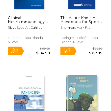
Clinical
The Acute Knee: A
Neuroimmunology:
Handbook for Sports
Multiple Sclerosis and
Medicine Physicians
Rizvi, Syed A. ; Cahill,
Sherman, Mark F. ;
Related Disorders (en
(en Inglés)
Jonathan F. ; Coyle,
Sherman, Seth L.
Inglés)
Patricia K.
Humana, Tapa Blanda,
Springer, 1 Edición, Tapa
Nuevo
Blanda, Nuevo
$ 39.99
$ 249.
15%
15%
dcto.
dcto.
$ 33.99
$ 212.