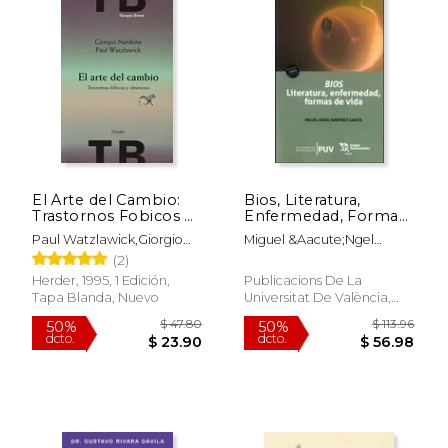
$ 60.62
$ 38.
40%
50%
dcto.
dcto.
$ 36.37
$ 19.
El Arte del Cambio:
Bios, Literatura,
Trastornos Fobicos y
Enfermedad, Formas
Obsesivos
de Vida
Paul Watzlawick,Giorgio
Miguel &Aacute;Ngel
Nardone
Mart&Iacute;Nez
(2)
Garc&Iacute;A
Herder, 1995, 1 Edición,
Publicacions De La
Tapa Blanda, Nuevo
Universitat De València,
2021, 1 Edición, Tapa
Blanda, Nuevo