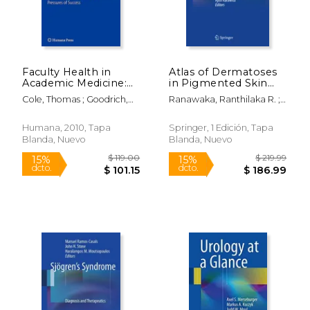
Faculty Health in
Atlas of Dermatoses
Academic Medicine:
in Pigmented Skin
Physicians, Scientists,
(en Inglés)
Cole, Thomas ; Goodrich,
Ranawaka, Ranthilaka R. ;
and the Pressures of
Thelma Jean ; Gritz, Ellen R.
Kannangara, Ajith P. ;
Success (en Inglés)
$ 209.00
$ 169.
15%
15%
Karawita, Ajith
Humana, 2010, Tapa
Springer, 1 Edición, Tapa
dcto.
dcto.
$ 177.65
$ 144.
Blanda, Nuevo
Blanda, Nuevo