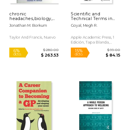
chronic
Scientific and
headaches,biology,
Technical Terms in
psychology, and
Bioengineering and
Jonathan M. Borkum
Goyal, Megh R.
behavioral treatment
Biological
Engineering (en
Inglés)
Taylor And Francis, Nuevo
Apple Academic Press, 1
Edición, Tapa Blanda,
Nuevo