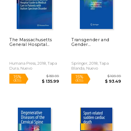
$ 249.99
$ 169.
15%
15%
dcto.
dcto.
$ 212.49
$ 144.
The Massachusetts
Transgender and
General Hospital
Gender
Guide to Medical Care
Nonconforming
in Patients With
Health and Aging (en
Autism Spectrum
Inglés)
Disorder (Current
Humana Press, 2018, Tapa
Springer, 2018, Tapa
Clinical Psychiatry)
Dura, Nuevo
Blanda, Nuevo
(en Inglés)