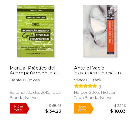
Manual Práctico del
Ante el Vacío
Acompañamiento al
Existencial: Hacia una
Auxiliar Terapéutico.
Humanización de la
Dante O. Tolosa
Viktor E. Frankl
Bases Conceptuales,
Psicoterapia
(1)
Teóricas y Clínicas de
un Modelo Cognitivo-
Editorial Akadia, 2015, Tapa
Herder, 2003, 1 Edición,
Integrativo
Blanda, Nuevo
Tapa Blanda, Nuevo