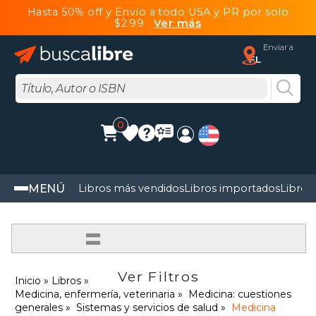
Hasta 50% off y Envío a todo USA y PR por solo
$2.99
Ver más
Enviar a
FL
0
MENÚ
Libros más vendidos
Libros importados
Libros
=
Ver Filtros
Inicio
Libros
Medicina, enfermería, veterinaria
Medicina: cuestiones
generales
Sistemas y servicios de salud
Medicina