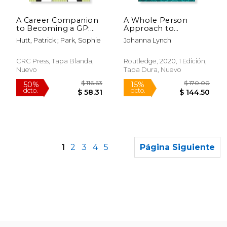
$ 35.00
$ 44.
15%
50%
dcto.
dcto.
$ 29.75
$ 22.
A Career Companion
A Whole Person
to Becoming a GP:
Approach to
Developing and
Wellbeing: Building
Hutt, Patrick ; Park, Sophie
Johanna Lynch
Shaping Your Career
Sense of Safety
(en Inglés)
(Routledge Advances
in the Medical
CRC Press, Tapa Blanda,
Routledge, 2020, 1 Edición,
Humanities) (en
Nuevo
Tapa Dura, Nuevo
Inglés)
1
2
3
4
5
Página Siguiente