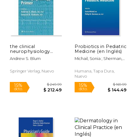
the clinical
Probiotics in Pediatric
neurophysiology
Medicine (en Inglés)
primer
Andrew S. Blum
Michail, Sonia ; Sherman,
Philip M.
Springer Verlag, Nuevo
Humana, Tapa Dura,
Nuevo
$ 289.96
$ 99.
50%
15%
dcto.
dcto.
$ 144.98
$ 84.