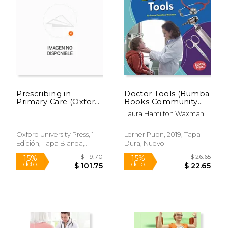
Prescribing in
Doctor Tools (Bumba
Primary Care (Oxford
Books Community
General Practice
Helpers Tools of the
Laura Hamilton Waxman
Series, 42) (en Inglés)
Trade) (en Inglés)
$ 35.48
$ 171.
40%
50%
Oxford University Press, 1
Lerner Pubn, 2019, Tapa
dcto.
dcto.
$ 21.29
$ 85.
Edición, Tapa Blanda,
Dura, Nuevo
Nuevo