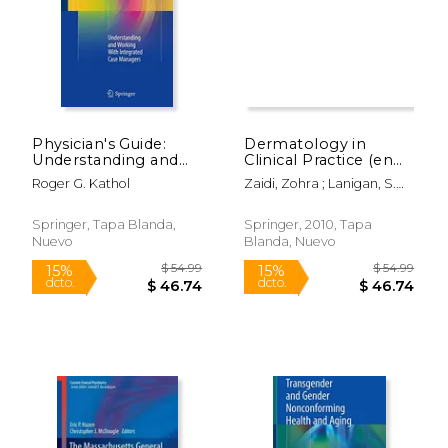
Physician's Guide:
Dermatology in
Understanding and
Clinical Practice (en
Working With
Inglés)
Roger G. Kathol
Zaidi, Zohra ; Lanigan, S.
Integrated Case
W.
Managers (Current
Clinical Psychiatry)
Springer, Tapa Blanda,
Springer, 2010, Tapa
Nuevo
Blanda, Nuevo