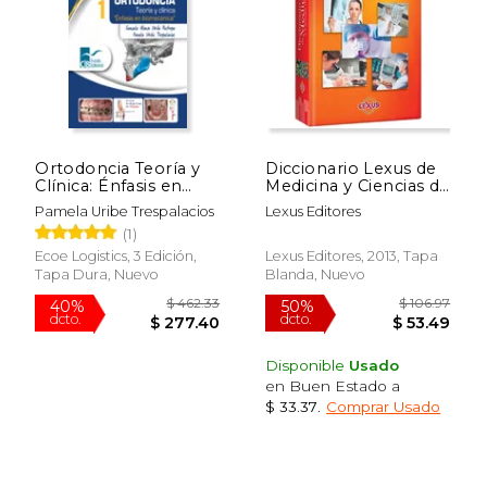
Ortodoncia Teoría y
Diccionario Lexus de
Clínica: Énfasis en
Medicina y Ciencias de
Biomecánica 2
la Salud
Pamela Uribe Trespalacios
Lexus Editores
Tomos. 3ª Edición
(1)
Ecoe Logistics, 3 Edición,
Lexus Editores, 2013, Tapa
Tapa Dura, Nuevo
Blanda, Nuevo
Disponible
Usado
en Buen Estado a
$ 33.37
.
Comprar Usado
$ 462.33
$ 106.
40%
50%
dcto.
dcto.
$ 277.40
$ 53.