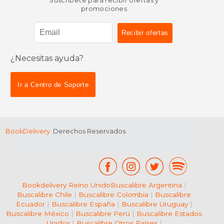
Suscríbete para recibir ofertas y
promociones
¿Necesitas ayuda?
$ 116.63
$ 170.
50%
15%
dcto.
dcto.
$ 58.31
$ 144.
Ir a Centro de Soporte
BookDelivery
. Derechos Reservados.
Bookdelivery Reino Unido
Buscalibre Argentina
|
Buscalibre Chile
|
Buscalibre Colombia
|
Buscalibre
Ecuador
|
Buscalibre España
|
Buscalibre Uruguay
|
Buscalibre México
|
Buscalibre Perú
|
Buscalibre Estados
Unidos
|
Buscalibre Otros Países
|