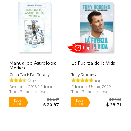
$ 68.45
$ 22
50%
15%
dcto.
dcto.
$ 34.23
$ 18.
Manual de Astrologia
La Fuerza de la Vida
Medica
Geza Back De Surany
Tony Robbins
(3)
(8)
Sincronia, 2016, 1 Edición,
Ediciones Urano, 2022,
Tapa Blanda, Nuevo
Tapa Blanda, Nuevo
Rápido