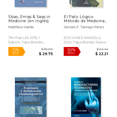
Sbas, Emqs & Saqs in
El Pato Lógico.
Medicine (en Inglés)
Método de Medicina
Basada en la
Matthew Hanks
Genaro F. Tamayo Perez
Evidencia
Tfm Pub Ltd, 2019, 1
EDICIONES NANDELA,
Edición, Tapa Blanda,
2022, Tapa Blanda, Nuevo
Nuevo
$ 129.99
$ 129.
15%
15%
dcto.
dcto.
$ 110.49
$ 110.