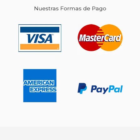
Nuestras Formas de Pago
$ 75.74
$ 166.
50%
12%
dcto.
dcto.
$ 37.87
$ 146.