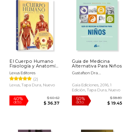
$ 24.67
$ 34.
15%
15%
dcto.
dcto.
$ 20.97
$ 29.
El Cuerpo Humano
Guia de Medicina
Fisiología y Anatomía
Alternativa Para Niños
(tapa dura)
Lexus Editores
Gustafson Dra.
Christine/Ren Dra. Zhuo
(2)
Lexus, Tapa Dura, Nuevo
Gaia Ediciones, 2016, 1
Edición, Tapa Dura, Nuevo