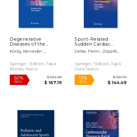
$ 54.99
$ 54.
15%
15%
dcto.
dcto.
$ 46.74
$ 46.
Degenerative
Sport-Related
Diseases of the
Sudden Cardiac
Cervical Spine:
Death: Causes and
König, Alexander ;
Delise, Pietro ; Zeppilli,
Therapeutic
Prevention (en
Spetzger, Uwe
Paolo
Management in the
Inglés)
Subaxial Section (en
Springer, 1 Edición, Tapa
Springer, 1 Edición, Tapa
Inglés)
Blanda, Nuevo
Dura, Nuevo