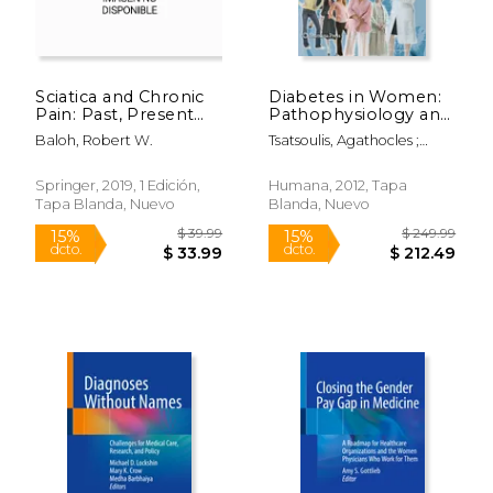
Sciatica and Chronic
Diabetes in Women:
Pain: Past, Present
Pathophysiology and
and Future (en Inglés)
Therapy (en Inglés)
Baloh, Robert W.
Tsatsoulis, Agathocles ;
Wyckoff, Jennifer ; Brown,
Florence M.
Springer, 2019, 1 Edición,
Humana, 2012, Tapa
Tapa Blanda, Nuevo
Blanda, Nuevo
$ 119.00
$ 219.
15%
15%
dcto.
dcto.
$ 101.15
$ 186.