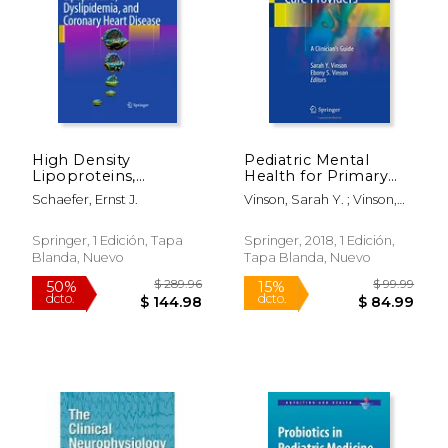
High Density
Pediatric Mental
Lipoproteins,
Health for Primary
Dyslipidemia, and
Care Providers: A
Schaefer, Ernst J.
Vinson, Sarah Y. ; Vinson,
Coronary Heart
Clinician's Guide (en
Ebony S.
Disease (en Inglés)
Inglés)
Springer, 1 Edición, Tapa
Springer, 2018, 1 Edición,
Blanda, Nuevo
Tapa Blanda, Nuevo
$ 129.99
$ 54.
15%
15%
dcto.
dcto.
$ 110.49
$ 46.