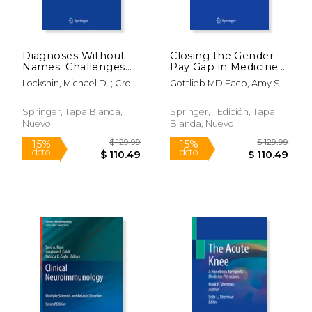
Diagnoses Without
Closing the Gender
Names: Challenges
Pay Gap in Medicine:
for Medical Care,
A Roadmap for
Lockshin, Michael D. ; Crow,
Gottlieb MD Facp, Amy S.
Research, and Policy
Healthcare
Mary K. ; Barbhaiya, Medha
(en Inglés)
Organizations and
the Women
Springer, Tapa Blanda,
Springer, 1 Edición, Tapa
Physicians Who Work
Nuevo
Blanda, Nuevo
for Them (en Inglés)
$ 109.99
$ 202.
15%
50%
dcto.
dcto.
$ 93.49
$ 101.