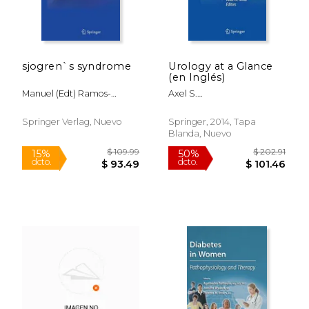
sjogren`s syndrome
Urology at a Glance
(en Inglés)
Manuel (edt) Ramos-
Axel S.
Casals,john H. (edt)
Merseburger,Markus A.
Stone,haralampos M. (edt)
Kuczyk,Judd W. Moul
Springer Verlag, Nuevo
Springer, 2014, Tapa
Moutsopoulos
Blanda, Nuevo
$ 64.99
$ 109.
15%
15%
dcto.
dcto.
$ 55.24
$ 93.