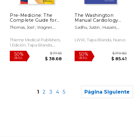
$ 156.32
$ 241.
50%
50%
dcto.
dcto.
$ 78.16
$ 120.
Pre-Medicine: The
The Washington
Complete Guide for
Manual Cardiology
Aspiring Doctors (en
Subspecialty Consult
Thomas, Joel ; Wagner,
Sadhu, Justin ; Husaini,
Inglés)
(en Inglés)
Phillip ; Funahashi, Ray
Mustafa ; Williams,
Dominique
Thieme Medical Publishers,
LWW, Tapa Blanda, Nuevo
1 Edición, Tapa Blanda,
Nuevo
1
2
3
4
5
Página Siguiente