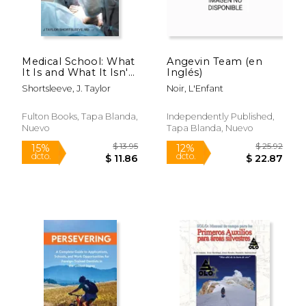
Medical School: What
Angevin Team (en
It Is and What It Isn't
Inglés)
(en Inglés)
Shortsleeve, J. Taylor
Noir, L'Enfant
Fulton Books, Tapa Blanda,
Independently Published,
Nuevo
Tapa Blanda, Nuevo
$ 42.99
$ 24.
12%
12%
dcto.
dcto.
$ 37.93
$ 22.