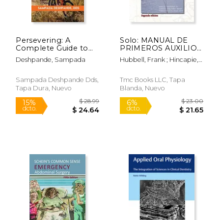
Persevering: A
Solo: MANUAL DE
Complete Guide to
PRIMEROS AUXILIOS
Applications, Schools,
PARA AREAS
Deshpande, Sampada
Hubbell, Frank ; Hincapie,
and Work
SILVESTRES Edición
Carlos ; Alford, Doug
Opportunities for
en español Segunda
Foreign-Trained
edición
Sampada Deshpande Dds,
Tmc Books LLC, Tapa
Dentists in the United
Tapa Dura, Nuevo
Blanda, Nuevo
States (en Inglés)
$ 70.00
$ 12
12%
12%
dcto.
dcto.
$ 61.76
$ 11.