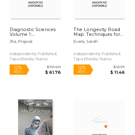
Diagnostic Sciences:
The Longevity Road
Volume 1:
Map: Techniques for
Foundations &
Living a Happy and
Jha, Prajwal
Evans, Sarah
Fundamentals: Added
Healthful Life (en
MCQ after each topic
Inglés)
(en Inglés)
Independently Published,
Independently Published,
Tapa Blanda, Nuevo
Tapa Blanda, Nuevo
$ 55.00
$ 29.
12%
12%
dcto.
dcto.
$ 48.53
$ 26.