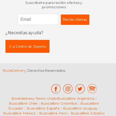
Suscríbete para recibir ofertas y
promociones
¿Necesitas ayuda?
$ 77.35
$ 170.
50%
50%
dcto.
dcto.
$ 38.68
$ 85.
Ir a Centro de Soporte
BookDelivery
. Derechos Reservados.
Bookdelivery Reino Unido
Buscalibre Argentina
|
Buscalibre Chile
|
Buscalibre Colombia
|
Buscalibre
Ecuador
|
Buscalibre España
|
Buscalibre Uruguay
|
Buscalibre México
|
Buscalibre Perú
|
Buscalibre Estados