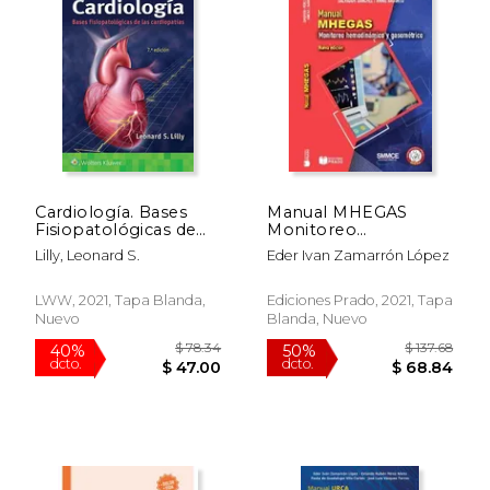
Cardiología. Bases
Manual MHEGAS
Fisiopatológicas de
Monitoreo
Las Cardiopatías
hemodinámico y
Lilly, Leonard S.
Eder Ivan Zamarrón López
gasométrico
$ 226.70
$ 128.
40%
50%
LWW, 2021, Tapa Blanda,
Ediciones Prado, 2021, Tapa
dcto.
dcto.
$ 136.02
$ 64.
Nuevo
Blanda, Nuevo