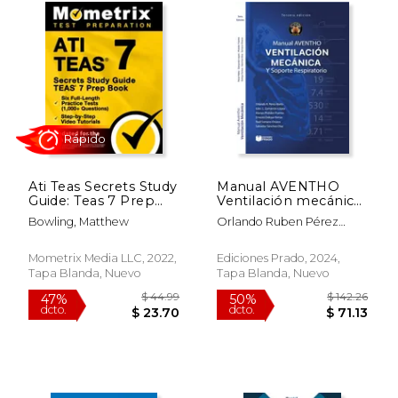
$ 9.29
$ 12
15%
12%
dcto.
dcto.
$ 7.89
$ 11.
Ati Teas Secrets Study
Manual AVENTHO
Guide: Teas 7 Prep
Ventilación mecánica
Book, six Full-Length
y soporte respiratorio
Bowling, Matthew
Orlando Ruben Pérez
Practice Tests (1,000+
Nieto, Eder Ivan Zamarrón
Questions), Step-By-
López
Step Video Tutorials:
Mometrix Media LLC, 2022,
Ediciones Prado, 2024,
[Updated for the 7th
Tapa Blanda, Nuevo
Tapa Blanda, Nuevo
Edition] (en Inglés)