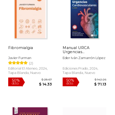
Fibromialgia
Manual URCA
Urgencias
Cardiovasculares
Javier Furman
Eder Iván Zamarrón López
(2)
Editorial El Ateneo, 2024,
Ediciones Prado, 2024,
Tapa Blanda, Nuevo
Tapa Blanda, Nuevo
$ 78.34
$ 137.
40%
50%
dcto.
dcto.
$ 47.00
$ 68.