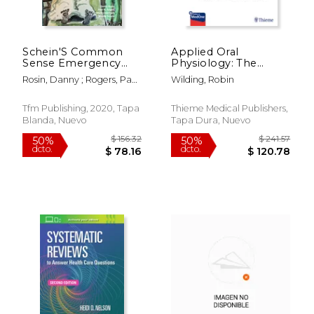
Schein'S Common
Applied Oral
Sense Emergency
Physiology: The
Abdominal Surgery
Integration of
Rosin, Danny ; Rogers, Paul
Wilding, Robin
(en Inglés)
Sciences in Clinical
N. ; Cheetham, Mark
Dentistry (en Inglés)
Tfm Publishing, 2020, Tapa
Thieme Medical Publishers,
Blanda, Nuevo
Tapa Dura, Nuevo
$ 13.95
$ 25.
15%
12%
dcto.
dcto.
$ 11.86
$ 22.