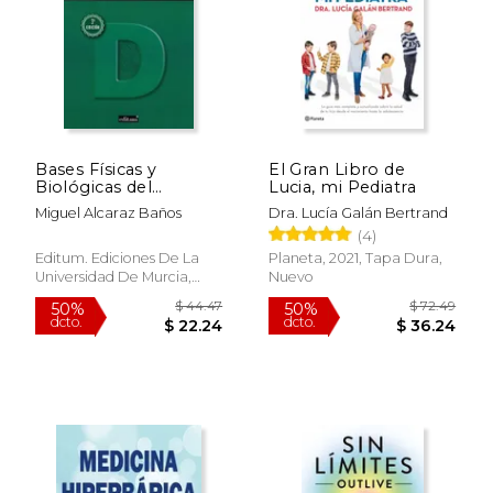
Bases Físicas y
El Gran Libro de
Biológicas del
Lucia, mi Pediatra
Radiodiagnóstico
Miguel Alcaraz Baños
Dra. Lucía Galán Bertrand
Médico: Curso de
(4)
Capacitación Para
Dirigir y Operar
Editum. Ediciones De La
Planeta, 2021, Tapa Dura,
Equipos de
Universidad De Murcia,
Nuevo
Radiodiagnóstico
2013, Tapa Blanda, Nuevo
Médico y Dental