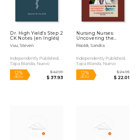
Dr. High Yield's Step 2
Nursing Nurses:
CK Notes (en Inglés)
Uncovering the
Critical Issues Facing
Vuu, Steven
Risoldi, Sandra
the Heart & Minds of
Healthcare (en
Inglés)
Independently Published,
Independently Published,
Tapa Blanda, Nuevo
Tapa Blanda, Nuevo
$ 13.95
$ 18
6%
12%
dcto.
dcto.
$ 13.13
$ 16.