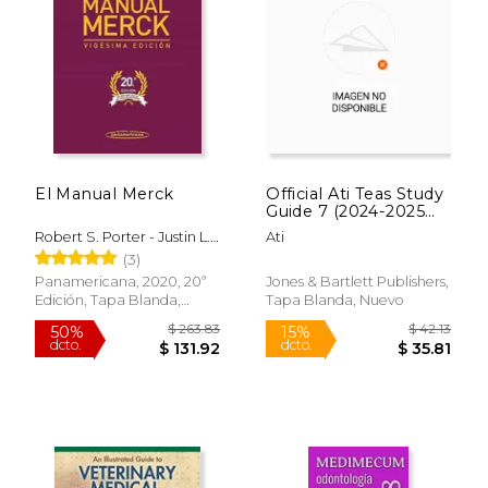
El Manual Merck
Official Ati Teas Study
Guide 7 (2024-2025
Edition) (en Inglés)
Robert S. Porter - Justin L.
Ati
Kaplan - Richard B. Lynn -
(3)
Madhavi T. Reddy
Panamericana, 2020, 20ª
Jones & Bartlett Publishers,
Edición, Tapa Blanda,
Tapa Blanda, Nuevo
Nuevo
$ 28.67
$ 142.
50%
50%
dcto.
dcto.
$ 14.33
$ 71.