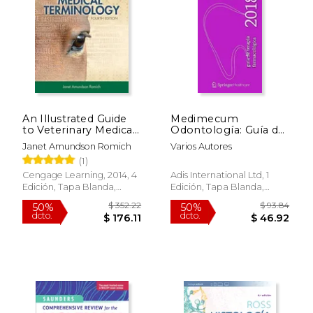
An Illustrated Guide
Medimecum
to Veterinary Medical
Odontología: Guía de
Terminology Fourth
Terapia
Janet Amundson Romich
Varios Autores
Edition (en Inglés)
Farmacológica 2018
(1)
Cengage Learning, 2014, 4
Adis International Ltd, 1
Edición, Tapa Blanda,
Edición, Tapa Blanda,
Nuevo
Nuevo
$ 263.83
$ 42.
50%
15%
dcto.
dcto.
$ 131.92
$ 35.