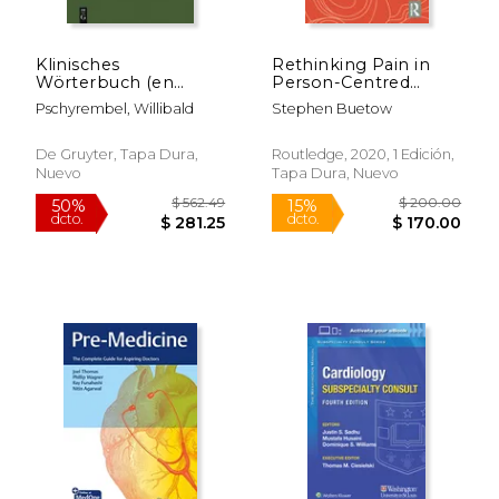
Klinisches
Rethinking Pain in
Wörterbuch (en
Person-Centred
Alemán)
Health Care: Around
Pschyrembel, Willibald
Stephen Buetow
Recovery (Routledge
Advances in the
Medical Humanities)
De Gruyter, Tapa Dura,
Routledge, 2020, 1 Edición,
(en Inglés)
Nuevo
Tapa Dura, Nuevo