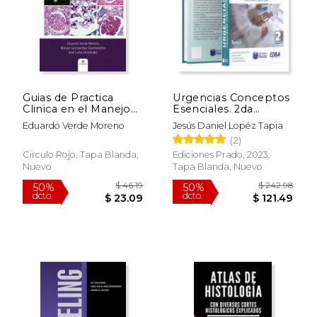
$ 44.47
$ 72.
50%
50%
dcto.
dcto.
$ 22.24
$ 36.
Guias de Practica
Urgencias Conceptos
Clinica en el Manejo
Esenciales. 2da
Terapeutico de las
Edición. Tomo 1 y 2
Eduardo Verde Moreno
Jesús Daniel Lopéz Tapia
Enferme Dades
(2)
Glomerulares
Circulo Rojo, Tapa Blanda,
Ediciones Prado, 2023,
Nuevo
Tapa Blanda, Nuevo
Rápido