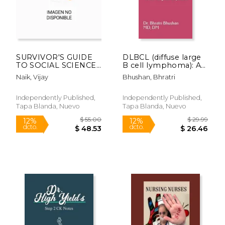
SURVIVOR'S GUIDE
DLBCL (diffuse large
TO SOCIAL SCIENCES
B cell lymphoma): A
& ETHICS USMLE
survival guide for
Naik, Vijay
Bhushan, Bhratri
Step 1, Step 2CK, &
patients (en Inglés)
Step 3 EDITION I:
$ 86.52
$ 20.
40%
6%
(Includes 200+ Cases
Independently Published,
Independently Published,
dcto.
dcto.
$ 51.91
$ 18.
of Ethics) (en Inglés)
Tapa Blanda, Nuevo
Tapa Blanda, Nuevo