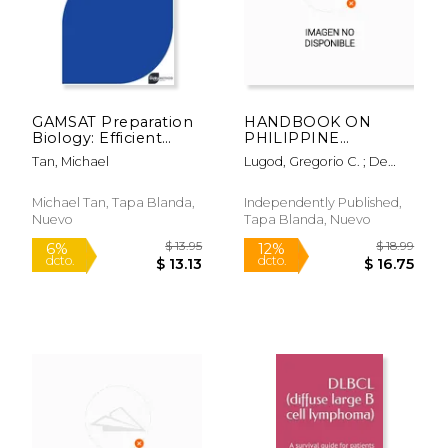
GAMSAT Preparation
HANDBOOK ON
Biology: Efficient
PHILIPPINE
$ 46.19
$ 242.
50%
50%
Methods, Detailed
MEDICINAL PLANTS
dcto.
dcto.
$ 23.09
$ 121.
Tan, Michael
Lugod, Gregorio C. ; De
Techniques, Proven
Volume 3 (en Inglés)
Padua, Ludivina S.
Strategies, and
GAMSAT Style
Michael Tan, Tapa Blanda,
Independently Published,
Questions (en Inglés)
Nuevo
Tapa Blanda, Nuevo