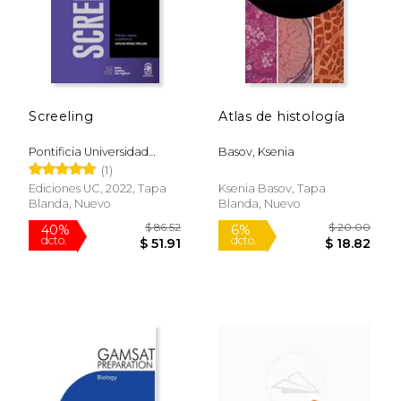
$ 89.95
$ 32.
12%
15%
dcto.
dcto.
$ 79.36
$ 27.
Screeling
Atlas de histología
Pontificia Universidad
Basov, Ksenia
Católica De Chile
(1)
Ediciones UC, 2022, Tapa
Ksenia Basov, Tapa
Blanda, Nuevo
Blanda, Nuevo