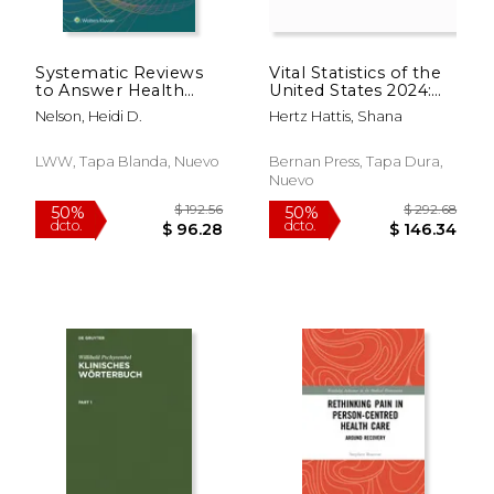
Systematic Reviews
Vital Statistics of the
to Answer Health
United States 2024:
Care Questions (en
Births, Life
Nelson, Heidi D.
Hertz Hattis, Shana
Inglés)
Expectancy, Death,
and Selected Health
Data (en Inglés)
LWW, Tapa Blanda, Nuevo
Bernan Press, Tapa Dura,
Nuevo
$ 28.99
$ 23.
15%
6%
dcto.
dcto.
$ 24.64
$ 21.