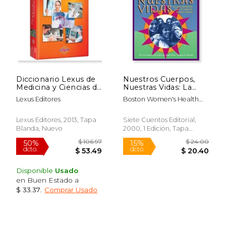
Diccionario Lexus de
Nuestros Cuerpos,
Medicina y Ciencias de
Nuestras Vidas: La
la Salud
Guía Definitiva Para La
Lexus Editores
Boston Women's Health
Salud de la Mujer
Book Collective
Latina
Lexus Editores, 2013, Tapa
Siete Cuentos Editorial,
Blanda, Nuevo
2000, 1 Edición, Tapa
Blanda, Nuevo
Disponible
Usado
en Buen Estado a
$ 33.37
.
Comprar Usado