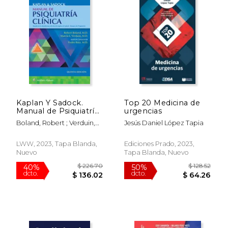
Rápido
Kaplan Y Sadock.
Top 20 Medicina de
Manual de Psiquiatría
urgencias
$ 44.99
$ 142.
47%
50%
Clínica
dcto.
dcto.
$ 23.70
$ 71.
Boland, Robert ; Verduin,
Jesús Daniel López Tapia
Marcia
LWW, 2023, Tapa Blanda,
Ediciones Prado, 2023,
Nuevo
Tapa Blanda, Nuevo