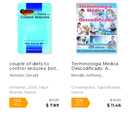
$ 108.59
$ 20.
40%
6%
dcto.
dcto.
$ 65.15
$ 19.
couple of diets to
Terminologia Medica
control seizures: both
Descodificado: A
helped me one cured
Spanish and English
Yemoto, Gerald
Bendik, Anthony
me (en Inglés)
Medical Terminology
Laracuente
Textbook (en Inglés)
IUniverse, 2004, Tapa
Createspace, Tapa Blanda,
Blanda, Nuevo
Nuevo