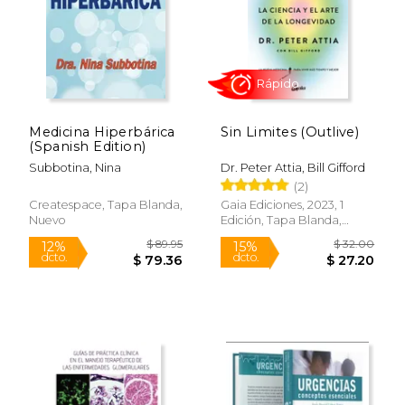
$ 76.99
$ 225.
14%
32%
dcto.
dcto.
$ 65.97
$ 152.
Medicina Hiperbárica
Sin Limites (Outlive)
(Spanish Edition)
Subbotina, Nina
Dr. Peter Attia, Bill Gifford
(2)
Createspace, Tapa Blanda,
Gaia Ediciones, 2023, 1
Nuevo
Edición, Tapa Blanda,
Nuevo