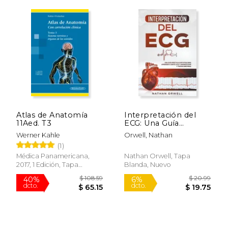
$ 106.97
$ 24.
50%
15%
dcto.
dcto.
$ 53.49
$ 20.
Atlas de Anatomía
Interpretación del
11Aed. T3
ECG: Una Guía
Práctica e Intuitiva
Werner Kahle
Orwell, Nathan
para Aprender a Leer
(1)
el ECG y Diagnosticar
y Tratar Arritmias
Médica Panamericana,
Nathan Orwell, Tapa
2017, 1 Edición, Tapa
Blanda, Nuevo
Blanda, Nuevo