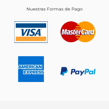
Nuestras Formas de Pago
$ 192.56
$ 292.
50%
50%
dcto.
dcto.
$ 96.28
$ 146.