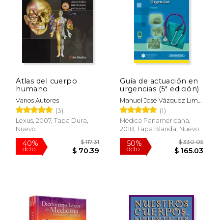
Atlas del cuerpo
Guía de actuación en
humano
urgencias (5ª edición)
Varios Autores
Manuel José Vázquez Lima,
José Ramón Casal
(3)
(1)
Codesido
Lexus, 2007, Tapa Dura,
Médica Panamericana,
Nuevo
2018, Tapa Blanda, Nuevo
$ 117.31
$ 330.
40%
50%
dcto.
dcto.
$ 70.39
$ 165.