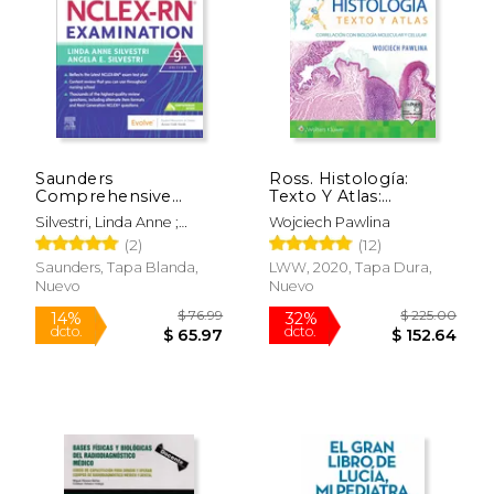
Saunders
Ross. Histología:
Comprehensive
Texto Y Atlas:
Review for the Nclex-
Correlación Con
Silvestri, Linda Anne ;
Wojciech Pawlina
Rn® Examination (en
Biología Molecular Y
Silvestri, Angela Elizabeth
(2)
(12)
Inglés)
Celular
Saunders, Tapa Blanda,
LWW, 2020, Tapa Dura,
Nuevo
Nuevo
$ 352.22
$ 93.
50%
50%
dcto.
dcto.
$ 176.11
$ 46.