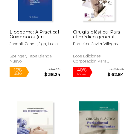
Lipedema: A Practical
Cirugía plástica. Para
Guidebook (en
el médico general,
Inglés)
estudiantes de la
Jandali, Zaher ; Jiga, Lucian
Francisco Javier Villegas
salud y otros
P. ; Campisi, Corrado
Alzate
profesionales - 2da
edición
Springer, Tapa Blanda,
Ecoe Ediciones;
Nuevo
Corporación Para
Investigaciones Biológicas
CIB, 2019, 2 Edición, Tapa
Blanda, Nuevo
$ 44.99
$ 104.
15%
40%
dcto.
dcto.
$ 38.24
$ 62.