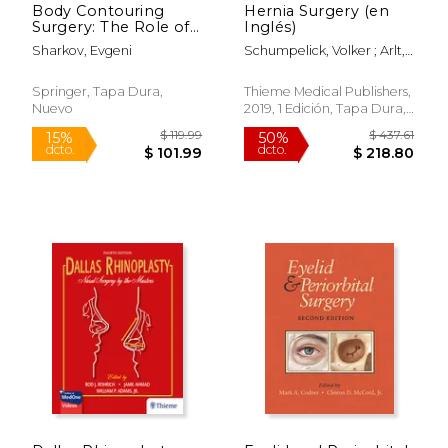
Body Contouring
Hernia Surgery (en
Surgery: The Role of
Inglés)
Non-Invasive,
Sharkov, Evgeni
Schumpelick, Volker ; Arlt,
Minimal-Invasive and
Georg ; Conze, Klaus
Surgical Technologies
Joachim
(en Inglés)
Springer, Tapa Dura,
Thieme Medical Publishers,
Nuevo
2019, 1 Edición, Tapa Dura,
Nuevo
$ 54.99
$ 119
15%
15%
dcto.
dcto.
$ 46.74
$ 101.