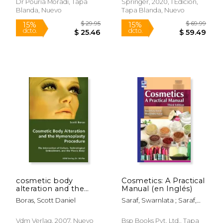
Dr Pouria Moradi, Tapa
Springer, 2020, 1 Edición,
Blanda, Nuevo
Tapa Blanda, Nuevo
$ 169.99
$ 14.
15%
12%
dcto.
dcto.
$ 144.49
$ 13.
cosmetic body
Cosmetics: A Practical
alteration and the
Manual (en Inglés)
hymenoplasty
Boras, Scott Daniel
Saraf, Swarnlata ; Saraf,
procedure (en Inglés)
Shailendra
Vdm Verlag, 2007, Nuevo
Bsp Books Pvt. Ltd., Tapa