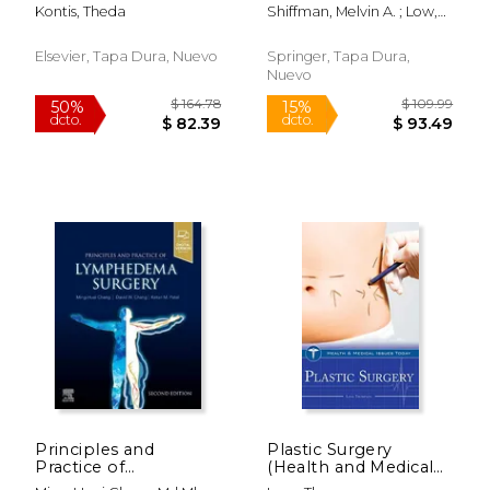
Plastic Surgery, an
Inglés)
Kontis, Theda
Shiffman, Melvin A. ; Low,
Issue of Facial Plastic
Mervin
Surgery Clinics:
Volume 21-2 (en
Elsevier, Tapa Dura, Nuevo
Springer, Tapa Dura,
Inglés)
Nuevo
$ 190.00
$ 530.
15%
50%
dcto.
dcto.
$ 161.50
$ 265.
Principles and
Plastic Surgery
Practice of
(Health and Medical
Lymphedema
Issues Today) (en