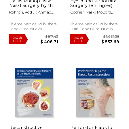
Dallas Rhinoplasty:
Eyelid and Periorbital
Nasal Surgery by the
Surgery (en Inglés)
Masters (en Inglés)
Rohrich, Rod J. ; Ahmad,
Codner, Mark ; McCord,
Jamil ; Adams Jr, William P.
Clinton
Thieme Medical Publishers,
Thieme Medical Publishers,
Tapa Dura, Nuevo
2016, Tapa Dura, Nuevo
$ 119.99
$ 437.
15%
50%
dcto.
dcto.
$ 101.99
$ 218.
Reconstructive
Perforator Flaps for