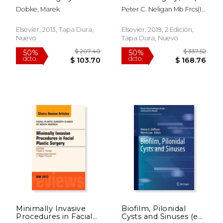
Volume 39-4 (en
Inglés)
Dobke, Marek
Peter C. Neligan Mb Frcs(I)
Inglés)
$ 459.66
$ 427.
50%
50%
Frcsc Facs; Donald W Buck
dcto.
dcto.
$ 229.83
$ 213.
Ii M.D.
Elsevier, 2013, Tapa Dura,
Elsevier, 2019, 2 Edición,
Nuevo
Tapa Dura, Nuevo
Minimally Invasive
Biofilm, Pilonidal
Procedures in Facial
Cysts and Sinuses (en