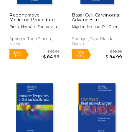
Regenerative
Basal Cell Carcinoma:
Medicine Procedures
Advances in
for Aesthetic
Treatment and
Pinto, Hernán ; Fontdevila,
Migden, Michael R. ; Chen,
Physicians (en Inglés)
Research (en Inglés)
Joan
Leon ; Silapunt, Sirunya
Springer, Tapa Blanda,
Springer, Tapa Blanda,
Nuevo
Nuevo
$ 159.99
$ 99.
15%
15%
dcto.
dcto.
$ 135.99
$ 84.