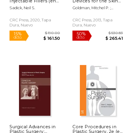
Injectable Fillers (en
Devices for the Skin
dcto.
dcto.
$ 408.71
$ 533.
Inglés)
(en Inglés)
Sadick, Neil S.
Goldman, Mitchel P. ;
Fitzpatrick, Richard E. ;
Ross, E. Victor
CRC Press, 2020, Tapa
CRC Press, 2013, Tapa
Dura, Nuevo
Dura, Nuevo
Surgical Advances in
Core Procedures in
Plastic Surgery:
Plastic Surgery, 2e (en