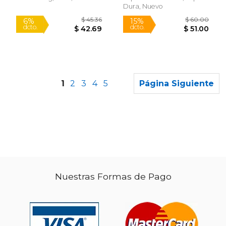
Dura, Nuevo
1
2
3
4
5
Página Siguiente
Nuestras Formas de Pago
$ 24.99
$ 115.
15%
15%
dcto.
dcto.
$ 21.24
$ 97.