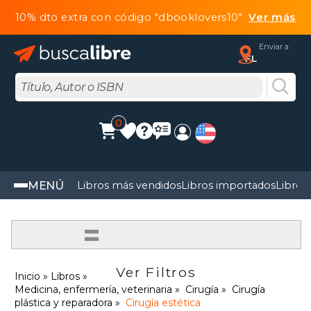
10% dto extra con código "dbooklovers10"
Ver más
Enviar a
FL
0
MENÚ
Libros más vendidos
Libros importados
Libros
=
Ver Filtros
Inicio
Libros
Medicina, enfermería, veterinaria
Cirugía
Cirugía
plástica y reparadora
Cirugía estética