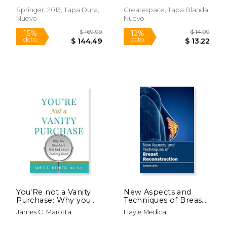
Surgery (en Inglés)
Springer, 2013, Tapa Dura,
Createspace, Tapa Blanda,
Nuevo
Nuevo
$ 69.99
$ 9.
15%
6%
dcto.
dcto.
$ 59.49
$ 8.
You'Re not a Vanity
New Aspects and
Purchase: Why you
Techniques of Breast
Shouldn'T Feel bad
Reconstruction (en
James C. Marotta
Hayle Medical
About Looking Good
Inglés)
(en Inglés)