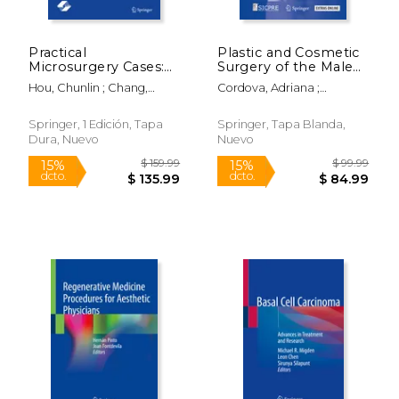
Practical
Plastic and Cosmetic
Microsurgery Cases:
Surgery of the Male
Repair, Replantation
Breast (en Inglés)
Hou, Chunlin ; Chang,
Cordova, Adriana ;
and Reconstruction
$ 99.99
$ 99.
15%
15%
Shimin ; Tang, Juyu
Innocenti, Alessandro ; Toia,
(en Inglés)
dcto.
dcto.
$ 84.99
$ 84.
Francesca
Springer, 1 Edición, Tapa
Springer, Tapa Blanda,
Dura, Nuevo
Nuevo