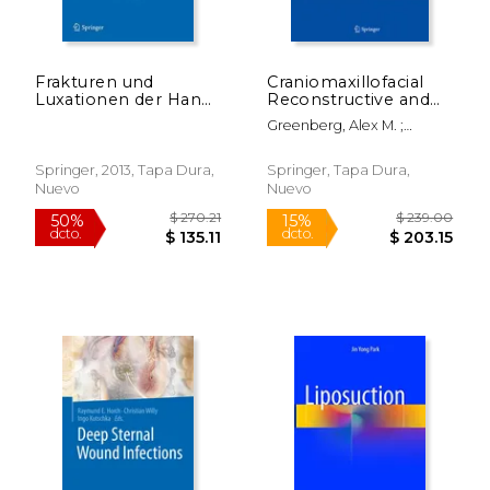
$ 199.99
$ 99.
15%
15%
dcto.
dcto.
$ 169.99
$ 84.
Frakturen und
Craniomaxillofacial
Luxationen der Hand
Reconstructive and
(en Alemán)
Corrective Bone
Greenberg, Alex M. ;
Surgery (en Inglés)
Schmelzeisen, Rainer
Springer, 2013, Tapa Dura,
Springer, Tapa Dura,
Nuevo
Nuevo