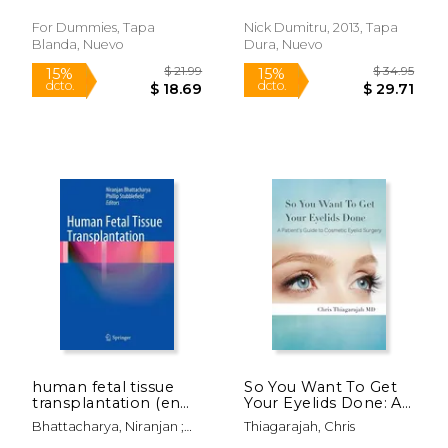
Marie B. V.
Positioning Your way
to the top of the
For Dummies, Tapa
Nick Dumitru, 2013, Tapa
Cosmetic Surgery
Blanda, Nuevo
Dura, Nuevo
Market (en Inglés)
$ 244.27
$ 85.
15%
6%
dcto.
dcto.
$ 207.63
$ 80.
human fetal tissue
So You Want To Get
transplantation (en
Your Eyelids Done: A
Inglés)
Patients Guide to
Bhattacharya, Niranjan ;
Thiagarajah, Chris
Cosmetic Eyelid
Stubblefield, Phillip