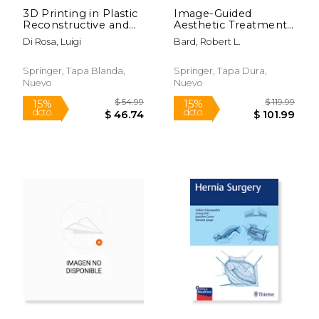
3D Printing in Plastic
Image-Guided
Reconstructive and
Aesthetic Treatments
Aesthetic Surgery: A
(en Inglés)
Di Rosa, Luigi
Bard, Robert L.
Guide for Clinical
Practice (en Inglés)
Springer, Tapa Blanda,
Springer, Tapa Dura,
Nuevo
Nuevo
$ 129.99
$ 249.
15%
15%
dcto.
dcto.
$ 110.49
$ 212.