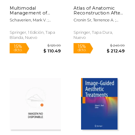
Multimodal
Atlas of Anatomic
Management of
Reconstruction After
Upper and Lower
Skin Cancer Surgery
Schaverien, Mark V. ;
Cronin Sr, Terrence A. ;
Extremity
(en Inglés)
Dayan, Joseph H.
Cronin, Megan M. ; Cronin
Lymphedema (en
Jr, Terrence A.
Inglés)
Springer, 1 Edición, Tapa
Springer, Tapa Dura,
Blanda, Nuevo
Nuevo
$ 169.99
$ 69.
15%
15%
dcto.
dcto.
$ 144.49
$ 59.