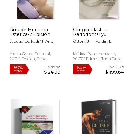
Guia de Medicina
Cirugía Plástica
Estetica-2 Edición
Periodontal y
Periimplantar
Jaouad Oulkadi,Mª An
Ottoni, J. — Fardin, L.
Corrales Rey
Alcala Grupo Editorial,
Médica Panamericana,
2021, 1 Edición, Tapa
2007, 1 Edición, Tapa Dura,
Blanda, Nuevo
Nuevo
$ 49.98
$ 399.
50%
50%
dcto.
dcto.
$ 24.99
$ 199.