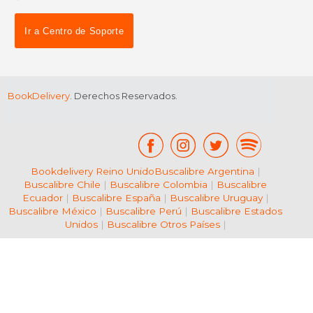
dcto.
dcto.
$ 42.69
$ 51.
Ir a Centro de Soporte
BookDelivery
. Derechos Reservados.
Bookdelivery Reino Unido
Buscalibre Argentina
|
Buscalibre Chile
|
Buscalibre Colombia
|
Buscalibre
Ecuador
|
Buscalibre España
|
Buscalibre Uruguay
|
Buscalibre México
|
Buscalibre Perú
|
Buscalibre Estados
Unidos
|
Buscalibre Otros Países
|