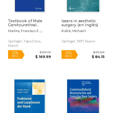
dcto.
dcto.
$ 72.69
$ 162.
Textbook of Male
lasers in aesthetic
Genitourethral
surgery (en Inglés)
Reconstruction (en
Martins, Francisco E. ;
Kulick, Michael I.
Inglés)
Kulkarni, Sanjay B. ; Köhler,
Tobias S.
Springer, Tapa Dura,
Springer, 1997, Nuevo
Nuevo