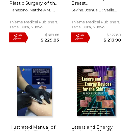
Plastic Surgery of the
Breast
Head and Neck:
Reconstruction (en
Hanasono, Matthew M. ;
Levine, Joshua L. ; Vasile,
Current Techniques
Inglés)
Robb, Geoffrey L. ;
Julie V. ; Chen, Connie
and Flap Atlas (en
Skoracki, Roman J.
Inglés)
Thieme Medical Publishers,
Thieme Medical Publishers,
Tapa Dura, Nuevo
Tapa Dura, Nuevo
Illustrated Manual of
Lasers and Energy
$ 817.43
$ 1,067.
50%
50%