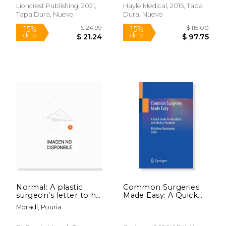
Lioncrest Publishing, 2021,
Hayle Medical, 2015, Tapa
Tapa Dura, Nuevo
Dura, Nuevo
$ 21.99
$ 34.
15%
15%
dcto.
dcto.
$ 18.69
$ 29.
Normal: A plastic
Common Surgeries
surgeon's letter to his
Made Easy: A Quick
daughters about
Guide for Residents
Moradi, Pouria
body image (en
and Medical Students
Inglés)
(en Inglés)