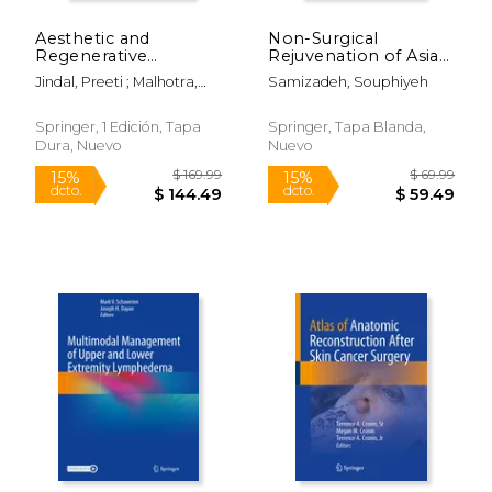
Aesthetic and
Non-Surgical
Regenerative
Rejuvenation of Asian
Gynecology (en
Faces (en Inglés)
Jindal, Preeti ; Malhotra,
Samizadeh, Souphiyeh
Inglés)
Narendra ; Joshi, Shashi
Springer, 1 Edición, Tapa
Springer, Tapa Blanda,
Dura, Nuevo
Nuevo
$ 129.99
$ 219.
15%
15%
dcto.
dcto.
$ 110.49
$ 186.