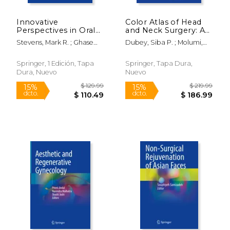
Innovative
Color Atlas of Head
Perspectives in Oral
and Neck Surgery: A
and Maxillofacial
Step-By-Step Guide
Stevens, Mark R. ; Ghasemi,
Dubey, Siba P. ; Molumi,
Surgery (en Inglés)
(en Inglés)
Shohreh ; Tabrizi, Reza
Charles P. ; Swoboda,
Herwig
Springer, 1 Edición, Tapa
Springer, Tapa Dura,
Dura, Nuevo
Nuevo
$ 99.99
$ 99.
15%
15%
dcto.
dcto.
$ 84.99
$ 84.