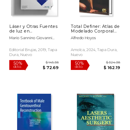
Láser y Otras Fuentes
Total Definer: Atlas de
de luz en
Modelado Corporal
Dermatología. Textos
Avanzado. Incluye e-
Mario Sannino Giovanni
Alfredo Hoyos
Resumidos y Atlas
book
Canarozzo, Steven Paul
Nistic&Ograve;, Mariela
Editorial Brujas, 2019, Tapa
Amolca, 2024, Tapa Dura,
Andrea Pujol
Dura, Nuevo
Nuevo
$ 145.38
$ 324.
50%
50%