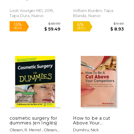
Fillers (en Inglés)
Look Younger MD, 2019,
William Burden, Tapa
Tapa Dura, Nuevo
Blanda, Nuevo
$ 164.78
$ 109.
50%
15%
dcto.
dcto.
$ 82.39
$ 93.
cosmetic surgery for
How to be a cut
dummies (en Inglés)
Above Your
Competitors: Insider
Olesen, R. Merrel ; Olesen,
Dumitru, Nick
Secrets for