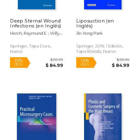
Deep Sternal Wound
Liposuction (en
$ 270.21
$ 239.
50%
15%
Infections (en Inglés)
Inglés)
dcto.
dcto.
$ 135.11
$ 203.
Horch, Raymund E. ; Willy,
Jin Yong Park
Christian ; Kutschka, Ingo
Springer, Tapa Dura,
Springer, 2019, 1 Edición,
Nuevo
Tapa Blanda, Nuevo