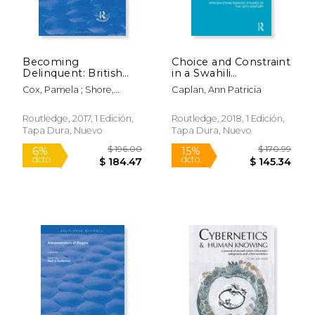
Becoming
Choice and Constraint
Delinquent: British
in a Swahili
and European Youth,
Community:
Cox, Pamela ; Shore,
Caplan, Ann Patricia
1650-1950 (en Inglés)
Property, Hierarchy
Heather
and Cognatic Descent
on the East African
Routledge, 2017, 1 Edición,
Routledge, 2018, 1 Edición,
Coast (en Inglés)
Tapa Dura, Nuevo
Tapa Dura, Nuevo
$ 198.00
$ 13
6%
12%
dcto.
dcto.
$ 186.35
$ 12.