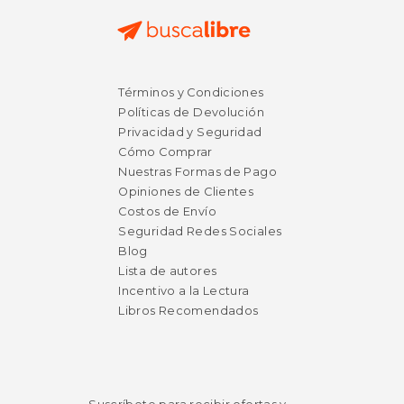
$ 86.80
$ 29.
6%
15%
Términos y Condiciones
dcto.
dcto.
$ 81.69
$ 25.
Políticas de Devolución
Privacidad y Seguridad
Cómo Comprar
Nuestras Formas de Pago
Opiniones de Clientes
Costos de Envío
Seguridad Redes Sociales
Blog
Lista de autores
Incentivo a la Lectura
Libros Recomendados