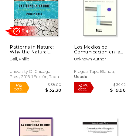
Patterns in Nature:
Los Medios de
Why the Natural
Comunicacion en la
World Looks the way
Democracia
Ball, Philip
Unknown Author
it Does (en Inglés)
Rápido
University Of Chicago
Fragua, Tapa Blanda,
Press, 2016, 1 Edición, Tapa
Usado
Dura, Nuevo
$ 38.00
$ 39.
15%
50%
dcto.
dcto.
$ 32.30
$ 19.