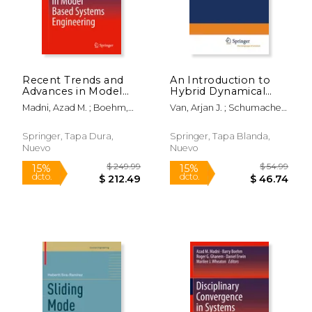
Recent Trends and
An Introduction to
$ 109.99
$ 109.
15%
15%
Advances in Model
Hybrid Dynamical
dcto.
dcto.
$ 93.49
$ 93.
Based Systems
Systems (en Inglés)
Madni, Azad M. ; Boehm,
Van, Arjan J. ; Schumacher,
Engineering (en
Barry ; Erwin, Daniel
Hans
Inglés)
Springer, Tapa Dura,
Springer, Tapa Blanda,
Nuevo
Nuevo