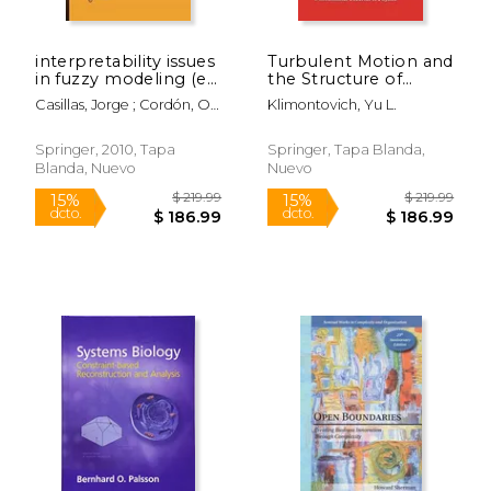
interpretability issues
Turbulent Motion and
in fuzzy modeling (en
the Structure of
Inglés)
Chaos: A New
Casillas, Jorge ; Cordón, O. ;
Klimontovich, Yu L.
Approach to the
Herrera Triguero, Francisco
Statistical Theory of
Open Systems (en
Springer, 2010, Tapa
Springer, Tapa Blanda,
Inglés)
Blanda, Nuevo
Nuevo
$ 7.99
$ 141
12%
15%
dcto.
dcto.
$ 7.05
$ 120.