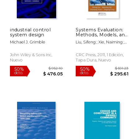
industrial control
Systems Evaluation:
system design
Methods, Models, and
Applications (en
Michael J. Grimble
Liu, Sifeng ; Xie, Naiming ;
Inglés)
Yuan, Chaoqing
John Wiley & Sons Inc,
CRC Press, 2011, 1 Edición,
Nuevo
Tapa Dura, Nuevo
$ 5.99
$ 8.
12%
12%
dcto.
dcto.
$ 5.28
$ 7.