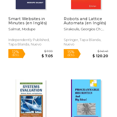
Smart Websites in
Robots and Lattice
Minutes (en Inglés)
Automata (en Inglés)
Salmat, Modupe
Sirakoulis, Georgios Ch ;
Adamatzky, Andrew
Independently Published,
Springer, Tapa Blanda,
Tapa Blanda, Nuevo
Nuevo
$ 196.00
$ 170.
6%
15%
dcto.
dcto.
$ 184.47
$ 145.