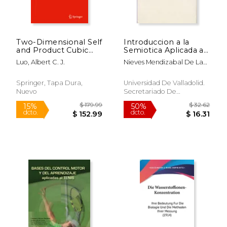
Two-Dimensional Self
Introduccion a la
and Product Cubic
Semiotica Aplicada a
Systems, Vol. I (en
la Logopedia
Luo, Albert C. J.
Nieves Mendizabal De La
Inglés)
Cruz
Springer, Tapa Dura,
Universidad De Valladolid.
Nuevo
Secretariado De
Publicaciones E I, Tapa
Blanda, Nuevo
$ 129.99
$ 109.
15%
15%
dcto.
dcto.
$ 110.49
$ 93.