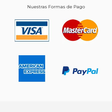
Nuestras Formas de Pago
$ 219.99
$ 219.
15%
15%
dcto.
dcto.
$ 186.99
$ 186.