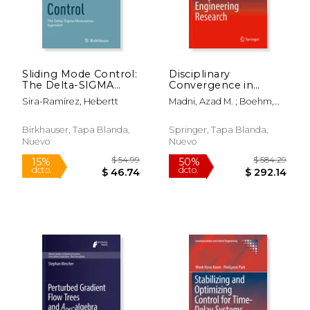
Sliding Mode Control:
Disciplinary
The Delta-SIGMA
Convergence in
Modulation Approach
Systems Engineering
Sira-Ramírez, Hebertt
Madni, Azad M. ; Boehm,
(en Inglés)
Research (en Inglés)
Barry ; Ghanem, Roger G.
$ 249.99
$ 54.
15%
15%
dcto.
dcto.
$ 212.49
$ 46.
Birkhauser, Tapa Blanda,
Springer, Tapa Blanda,
Nuevo
Nuevo