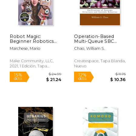
$ 21.79
$ 10
12%
12%
dcto.
dcto.
$ 19.22
$ 9.
Robot Magic:
Operation-Based
Beginner Robotics
Multi-Queue SBC
for the Maker and
Process Algebra For
Marchese, Mario
Chao, William S.
Magician (en Inglés)
Systems Definition:
Unification of
Systems Structure
Make Community, LLC,
Createspace, Tapa Blanda,
and Systems
2021, 1 Edición, Tapa
Nuevo
Behavior (en Inglés)
Blanda, Nuevo