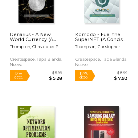
Denarius - A New
Komodo - Fuel the
World Currency (A
SuperNET (A Concise
$ 19.22
$ 16
12%
12%
Concise Denarius
Komodo History
dcto.
dcto.
$ 16.96
$ 14.
Thompson, Christopher P.
Thompson, Christopher
History Book) (en
Book) (en Inglés)
Inglés)
Createspace, Tapa Blanda,
Createspace, Tapa Blanda,
Nuevo
Nuevo