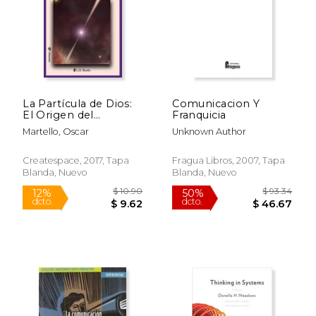
La Partícula de Dios:
Comunicacion Y
El Origen del
Franquicia
Universo, Hoy. La
Martello, Oscar
Unknown Author
Verdad Última Entre
la Ciencia y la
Religión: Volume 37
Createspace, 2017, Tapa
Fragua Libros, 2007, Tapa
(Conjuras)
Blanda, Nuevo
Blanda, Nuevo