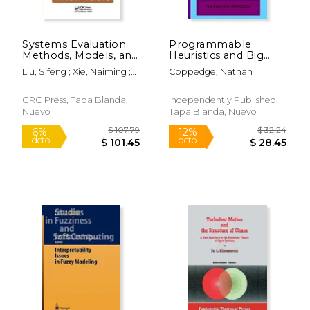
Systems Evaluation:
Programmable
Methods, Models, and
Heuristics and Big
Applications (en
Ideas Updated Edition
Liu, Sifeng ; Xie, Naiming ;
Coppedge, Nathan
Inglés)
(en Inglés)
Yuan, Chaoqing
CRC Press, Tapa Blanda,
Independently Published,
Nuevo
Tapa Blanda, Nuevo
$ 132.99
$ 25
6%
12%
dcto.
dcto.
$ 125.16
$ 22.