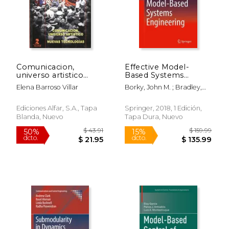
$ 71.84
$ 22.
40%
39%
dcto.
dcto.
$ 43.10
$ 13.
Comunicacion,
Effective Model-
universo artistico
Based Systems
ynuevas tecnologias
Engineering (en
Elena Barroso Villar
Borky, John M. ; Bradley,
Inglés)
Thomas H.
Ediciones Alfar, S.a., Tapa
Springer, 2018, 1 Edición,
Blanda, Nuevo
Tapa Dura, Nuevo