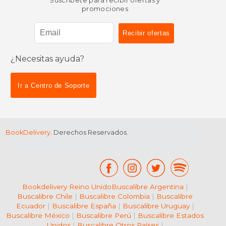
Suscríbete para recibir ofertas y
promociones
¿Necesitas ayuda?
$ 222.61
$ 37.
50%
6%
dcto.
dcto.
$ 111.31
$ 35.
Ir a Centro de Soporte
BookDelivery
. Derechos Reservados.
Bookdelivery Reino Unido
Buscalibre Argentina
|
Buscalibre Chile
|
Buscalibre Colombia
|
Buscalibre
Ecuador
|
Buscalibre España
|
Buscalibre Uruguay
|
Buscalibre México
|
Buscalibre Perú
|
Buscalibre Estados
Unidos
|
Buscalibre Otros Países
|