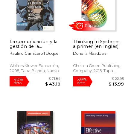
$ 10.90
$ 93.
12%
50%
dcto.
dcto.
$ 9.62
$ 46.
La comunicación y la
Thinking in Systems,
gestión de la
a primer (en Inglés)
información en las
Paulino Carnicero I Duque
Donella Meadows
instituciones
educativas (Colección
Compromiso con la
Wolters Kluwer Educación,
Chelsea Green Publishing
educación.
2005, Tapa Blanda, Nuevo
Company, 2015, Tapa
Experiencias)
Blanda, Nuevo
Rápido