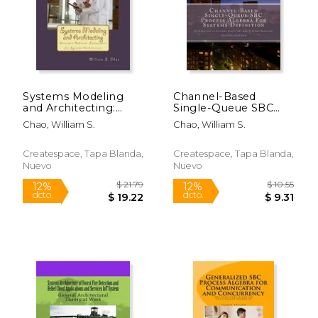
Systems Modeling
Channel-Based
and Architecting:
Single-Queue SBC
Structure-Behavior
Process Algebra For
Chao, William S.
Chao, William S.
Coalescence for
Systems Definition:
Systems Architecture
Integration of
(en Inglés)
Systems Structure
Createspace, Tapa Blanda,
Createspace, Tapa Blanda,
and Systems
Nuevo
Nuevo
Behavior (en Inglés)