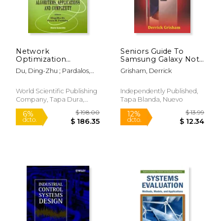
Network
Seniors Guide To
Optimization
Samsung Galaxy Note
Problems:
20 Ultra 5g (Large
Du, Ding-Zhu ; Pardalos,
Grisham, Derrick
Algorithms,
Print Edition): Tips
Panos M.
Applications and
and Tricks to Master
$ 24.99
$ 11
15%
12%
Complexity (en
Your New Samsung
World Scientific Publishing
Independently Published,
dcto.
dcto.
$ 21.24
$ 10.
Inglés)
Galaxy Note 20 and
Company, Tapa Dura,
Tapa Blanda, Nuevo
20 Ultra With il (en
Nuevo
Inglés)