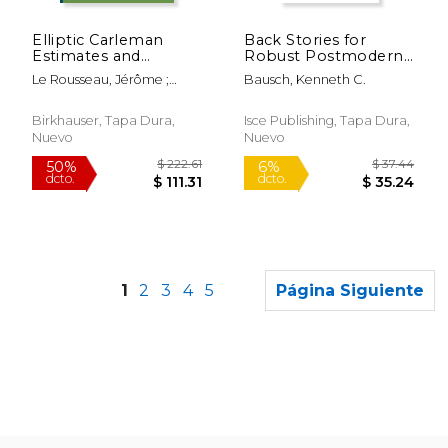
$ 107.79
$ 32.
6%
12%
dcto.
dcto.
$ 101.45
$ 28.
Elliptic Carleman
Back Stories for
Estimates and
Robust Postmodern
Applications to
Living (en Inglés)
Le Rousseau, Jérôme ;
Bausch, Kenneth C.
Stabilization and
LeBeau, Gilles ; Robbiano,
Controllability,
Luc
Volume II: General
Birkhauser, Tapa Dura,
Isce Publishing, Tapa Dura,
Boundary Conditions
Nuevo
Nuevo
on Riemannian
Manifolds (en Inglés)
1
2
3
4
5
Página Siguiente