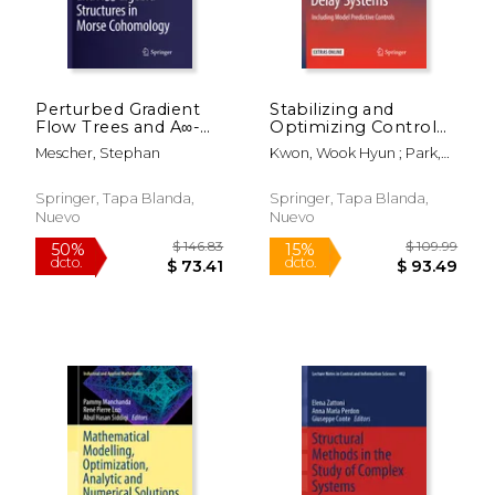
Perturbed Gradient
Stabilizing and
Flow Trees and A∞-
Optimizing Control
Algebra Structures in
for Time-Delay
Mescher, Stephan
Kwon, Wook Hyun ; Park,
Morse Cohomology
Systems: Including
Poogyeon
(en Inglés)
Model Predictive
Controls (en Inglés)
Springer, Tapa Blanda,
Springer, Tapa Blanda,
Nuevo
Nuevo
$ 54.99
$ 584.
15%
50%
dcto.
dcto.
$ 46.74
$ 292.