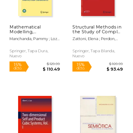
Mathematical
Structural Methods in
Modelling,
the Study of Complex
Optimization,
Systems (en Inglés)
Manchanda, Pammy ; Lozi,
Zattoni, Elena ; Perdon,
Analytic and
René Pierre ; Siddiqi, Abul
Anna Maria ; Conte,
Numerical Solutions
Hasan
Giuseppe
(en Inglés)
Springer, Tapa Dura,
Springer, Tapa Blanda,
Nuevo
Nuevo
$ 146.83
$ 109.
50%
15%
dcto.
dcto.
$ 73.41
$ 93.