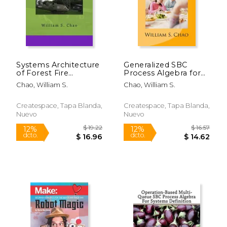
$ 20.95
$ 33.
6%
6%
dcto.
dcto.
$ 19.72
$ 31.
Systems Architecture
Generalized SBC
of Forest Fire
Process Algebra for
Detection and Relief
Communication and
Chao, William S.
Chao, William S.
Cloud Applications
Concurrency: The
and Services IoT
Structure-Behavior
System: General
Coalescence
Createspace, Tapa Blanda,
Createspace, Tapa Blanda,
Architectural Theory
Approach (en Inglés)
Nuevo
Nuevo
at Work (en Inglés)