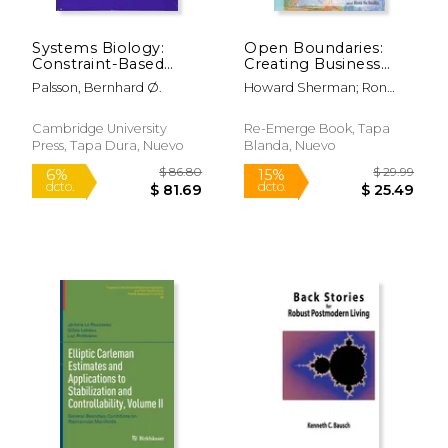
Systems Biology:
Open Boundaries:
Constraint-Based
Creating Business
Reconstruction and
Innovation Through
Palsson, Bernhard Ø.
Howard Sherman; Ron
Analysis (en Inglés)
Complexity (en
Schultz
Inglés)
Cambridge University
Re-Emerge Book, Tapa
Press, Tapa Dura, Nuevo
Blanda, Nuevo