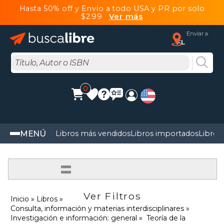
Hasta 50% off y Envío a todo USA y PR por solo
$2.99
Ver más
Enviar a
FL
0
MENÚ
Libros más vendidos
Libros importados
Libros
=
Ver Filtros
Inicio
Libros
Consulta, información y materias interdisciplinares
Investigación e información: general
Teoría de la