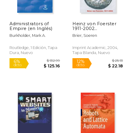
Administrators of
Heinz von Foerster
Empire (en Inglés)
1911-2002
(Cybernetics &
Burkholder, Mark A.
Brier, Soeren
Human Knowing) (en
Inglés)
Routledge, 1 Edición, Tapa
Imprint Academic, 2004,
Dura, Nuevo
Tapa Blanda, Nuevo
$ 952.10
$ 591.
50%
50%
dcto.
dcto.
$ 476.05
$ 295.