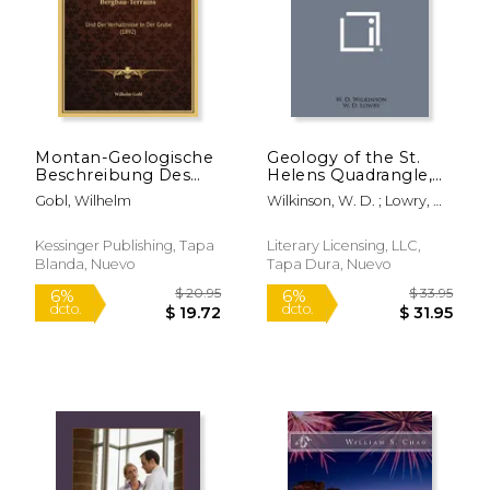
Montan-Geologische
Geology of the St.
Beschreibung Des
Helens Quadrangle,
Pribramer Bergbau-
Oregon: State of
Gobl, Wilhelm
Wilkinson, W. D. ; Lowry, W.
Terrains: Und Der
Oregon, Department
D. ; Baldwin, Ewart Merlin
Verhaltnisse In Der
of Geology and
Grube (1892) (en
Mineral Industries,
Kessinger Publishing, Tapa
Literary Licensing, LLC,
Alemán)
Bulletin No. 31 (en
Blanda, Nuevo
Tapa Dura, Nuevo
Inglés)
$ 62.26
$ 42.
50%
6%
dcto.
dcto.
$ 31.13
$ 40.