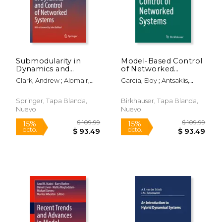
$ 43.91
$ 159.
50%
15%
dcto.
dcto.
$ 21.95
$ 135.
Submodularity in
Model-Based Control
Dynamics and
of Networked
Control of
Systems (en Inglés)
Clark, Andrew ; Alomair,
Garcia, Eloy ; Antsaklis,
Networked Systems
Basel ; Bushnell, Linda
Panos J. ; Montestruque,
(en Inglés)
Luis A.
Springer, Tapa Blanda,
Birkhauser, Tapa Blanda,
Nuevo
Nuevo