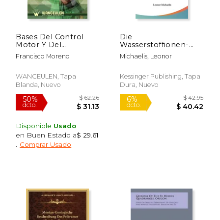
Bases Del Control
Die
Motor Y Del
Wasserstoffionen-
Aprendizaje Aplicadas
Konzentration: Ihre
Francisco Moreno
Michaelis, Leonor
Al Tenis
Bedeutung Fur Die
Biologie Und Die
Methoden Ihrer
WANCEULEN, Tapa
Kessinger Publishing, Tapa
Messung (1914) (en
Blanda, Nuevo
Dura, Nuevo
Alemán)
Disponible
Usado
en Buen Estado a
$ 29.61
.
Comprar Usado
$ 179.99
$ 32.
15%
50%
dcto.
dcto.
$ 152.99
$ 16.