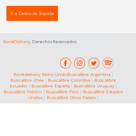
dcto.
dcto.
$ 46.74
$ 46.
Ir a Centro de Soporte
BookDelivery
. Derechos Reservados.
Bookdelivery Reino Unido
Buscalibre Argentina
|
Buscalibre Chile
|
Buscalibre Colombia
|
Buscalibre
Ecuador
|
Buscalibre España
|
Buscalibre Uruguay
|
Buscalibre México
|
Buscalibre Perú
|
Buscalibre Estados
Unidos
|
Buscalibre Otros Países
|