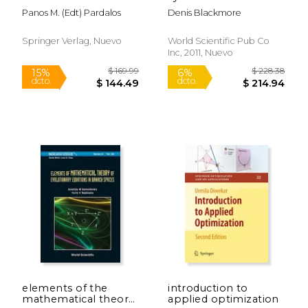
problems,in honor of
mathematical
Panos M. (edt) Pardalos
Denis Blackmore
george isac
physics,spectral and
$ 109.99
$ 109.
15%
15%
symplectic
dcto.
dcto.
$ 93.49
$ 93.
integrability analysis
Springer Verlag, Nuevo
World Scientific Pub Co
Inc, 2011, Nuevo
elements of the
introduction to
mathematical theory
applied optimization