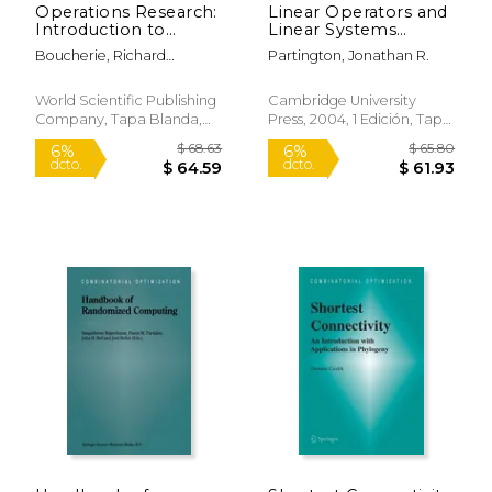
Operations Research:
Linear Operators and
Introduction to
Linear Systems
Models and Methods
Paperback: An
Boucherie, Richard
Partington, Jonathan R.
(en Inglés)
Analytical Approach
Johannes ; Tijms, Henk ;
to Control Theory
Braaksma, Aleida
(London
World Scientific Publishing
Cambridge University
Mathematical Society
Company, Tapa Blanda,
Press, 2004, 1 Edición, Tapa
Student Texts) (en
Nuevo
Blanda, Nuevo
Inglés)
$ 169.99
$ 54.
15%
15%
dcto.
dcto.
$ 144.49
$ 46.