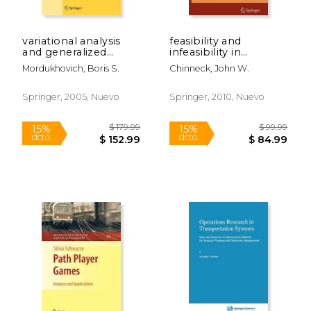
variational analysis
feasibility and
and generalized
infeasibility in
differentiation i: basic
optimization::
Mordukhovich, Boris S.
Chinneck, John W.
theory (en Inglés)
algorithms and
$ 10.99
$ 544.
12%
50%
computational
dcto.
dcto.
$ 9.69
$ 272.
methods (en Inglés)
Springer, 2005, Nuevo
Springer, 2010, Nuevo