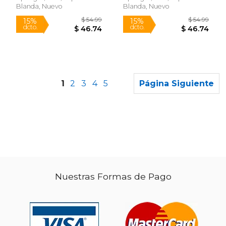
Blanda, Nuevo
Blanda, Nuevo
1
2
3
4
5
Página Siguiente
Nuestras Formas de Pago
$ 12.99
$ 199.
15%
15%
dcto.
dcto.
$ 11.04
$ 169.