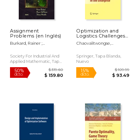
Assignment
Optimization and
Problems (en Inglés)
Logistics Challenges
in the Enterprise (en
Burkard, Rainer ;
Chaovalitwongse,
Inglés)
Dell'amico, Mauro ;
Wanpracha ; Furman,
Martello, Silvano
Kevin C. ; Pardalos, Panos
Society For Industrial And
Springer, Tapa Blanda,
M.
Applied Mathematic, Tapa
Nuevo
Dura, Nuevo
$ 319.60
$ 109.
50%
15%
dcto.
dcto.
$ 159.80
$ 93.