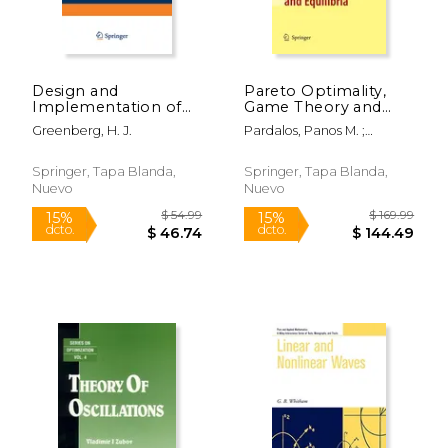
Design and
Pareto Optimality,
Implementation of
Game Theory and
Optimization
Equilibria (en Inglés)
Greenberg, H. J.
Pardalos, Panos M. ;
Software (en Inglés)
Migdalas, A. ; Pitsoulis,
Leonidas
Springer, Tapa Blanda,
Springer, Tapa Blanda,
Nuevo
Nuevo
$ 54.99
$ 169.
15%
15%