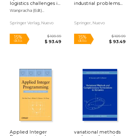
logistics challenges in
industrial problems
the enterprise
(en Inglés)
Wanpracha (edt)
Chaovalitwongse
Springer Verlag, Nuevo
Springer, Nuevo
Applied Integer
variational methods
$ 54.99
$ 129.
15%
15%