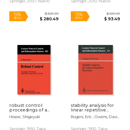
Springer, 2007, Nuevo
Springer, 2010, Nuevo
$ 219.99
$ 54.
15%
15%
dcto.
dcto.
$ 186.99
$ 46.
robust control:
stability analysis for
proceedings of a
linear repetitive
workshop held in
processes (en Inglés)
Hosoe, Shigeyuki
Rogers, Eric ; Owens, David
tokyo, japan, june 23-
H.
24, 1991 (en Inglés)
Springer, 1992, Tapa
Springer, 1992, Tapa