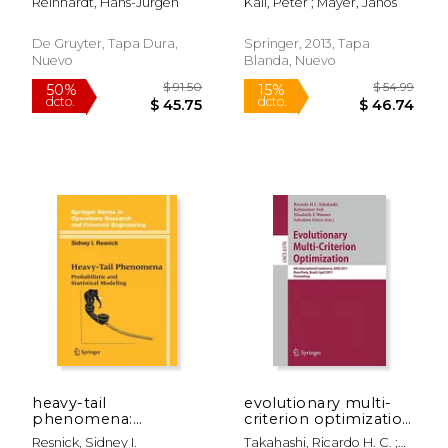
Reinhardt, Hans-Jürgen
Kall, Peter ; Mayer, János
(en Alemán)
De Gruyter, Tapa Dura,
Springer, 2013, Tapa
Nuevo
Blanda, Nuevo
$ 169.99
$ 228.
15%
6%
dcto.
dcto.
$ 144.49
$ 214.
heavy-tail
evolutionary multi-
phenomena:
criterion optimization
probabilistic and
(en Inglés)
Resnick, Sidney I.
Takahashi, Ricardo H. C. ;