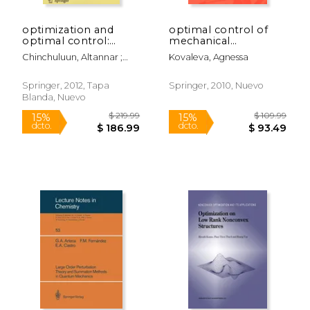
optimization and
optimal control of
optimal control:
mechanical
theory and
oscillations (en
Chinchuluun, Altannar ;
Kovaleva, Agnessa
applications (en
Inglés)
Pardalos, Panos M. ;
Inglés)
Enkhbat, Rentsen
Springer, 2012, Tapa
Springer, 2010, Nuevo
Blanda, Nuevo
$ 54.99
$ 219.
15%
15%
dcto.
dcto.
$ 46.74
$ 186.