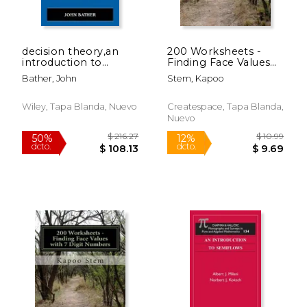
$ 162.60
$ 366.
50%
50%
dcto.
dcto.
$ 81.30
$ 183.
decision theory,an
200 Worksheets -
introduction to
Finding Face Values
dynamic
with 4 Digit Numbers:
Bather, John
Stem, Kapoo
programming and
Math Practice
sequential decisions
Workbook (en Inglés)
(en Inglés)
Wiley, Tapa Blanda, Nuevo
Createspace, Tapa Blanda,
Nuevo