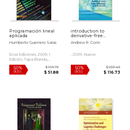
Programación lineal
introduction to
aplicada
derivative-free
optimization
Humberto Guerrero Salas
Andrew R. Conn
Ecoe Ediciones, 2009, 1
, 2009, Nuevo
Edición, Tapa Blanda,
Nuevo
$ 103.75
$ 233.
50%
50%
dcto.
dcto.
$ 51.88
$ 116.