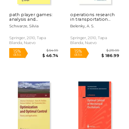
path player games:
operations research
analysis and
in transportation
applications (en
systems: ideas and
Schwarze, Silvia
Belenky, A. S.
Inglés)
schemes of
optimization
methods for strategic
Springer, 2010, Tapa
Springer, 2010, Tapa
planning and
Blanda, Nuevo
Blanda, Nuevo
$ 179.99
$ 99.
15%
15%
operations
dcto.
dcto.
$ 152.99
$ 84.
management (en
Inglés)