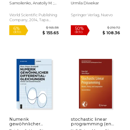
of evolutionary
Samoilenko, Anatoliy M. ;
Urmila Diwekar
equations in banach
Teplinsky, Yuriy
spaces (en Inglés)
World Scientific Publishing
Springer Verlag, Nuevo
Company, 2014, Tapa
$ 297.03
$ 219.
50%
15%
Dura, Nuevo
dcto.
dcto.
$ 148.52
$ 186.
Numerik
stochastic linear
gewöhnlicher
programming (en
Differentialgleichungen
Inglés)