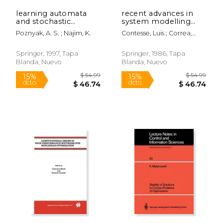
learning automata
recent advances in
and stochastic
system modelling
optimization (en
and optimization:
Poznyak, A. S. ; Najim, K.
Contesse, Luis ; Correa,
Inglés)
proceedings of the
Rafael ; Weintraub, Andres
ifip-wg 7/1 working
conference, santiago,
Springer, 1997, Tapa
Springer, 1986, Tapa
chile, august 27 - 31,
Blanda, Nuevo
Blanda, Nuevo
1984 (en Inglés)
$ 109.99
$ 219.
15%
15%
dcto.
dcto.
$ 93.49
$ 186.