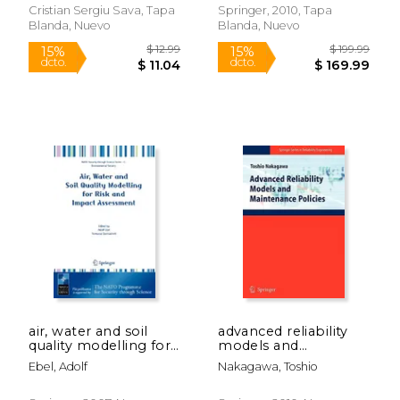
-B
Product (en Inglés)
Cristian Sergiu Sava, Tapa
Springer, 2010, Tapa
Blanda, Nuevo
Blanda, Nuevo
$ 109.99
$ 169.
15%
15%
dcto.
dcto.
$ 93.49
$ 144.
air, water and soil
advanced reliability
quality modelling for
models and
risk and impact
maintenance policies
Ebel, Adolf
Nakagawa, Toshio
assessment (en
(en Inglés)
Inglés)