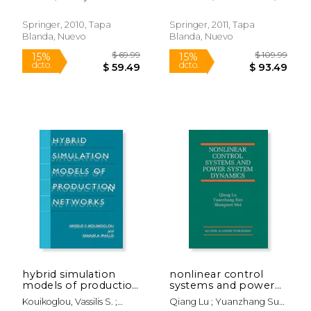
statistical modeling
Deb, Kalyanmoy ; Wanner,
(en Inglés)
Elizabeth F.
Springer, 2010, Tapa
Springer, 2011, Tapa
Blanda, Nuevo
Blanda, Nuevo
$ 165.38
$ 216.
6%
50%
dcto.
dcto.
$ 155.65
$ 108.
hybrid simulation
nonlinear control
models of production
systems and power
networks (en Inglés)
system dynamics (en
Kouikoglou, Vassilis S. ;
Qiang Lu ; Yuanzhang Sun
Inglés)