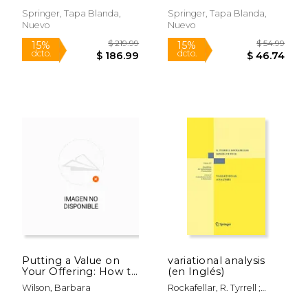
Honoring Abraham
Charnes at Age 70
Springer, Tapa Blanda,
Springer, Tapa Blanda,
(en Inglés)
Nuevo
Nuevo
$ 69.99
$ 109.
15%
15%
dcto.
dcto.
$ 59.49
$ 93.
Putting a Value on
variational analysis
Your Offering: How to
(en Inglés)
Determine a Fair
Wilson, Barbara
Rockafellar, R. Tyrrell ;
Price Best Practises
Wets, Maria ; Wets, Roger J.
for Pricing Your