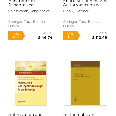
Handbook of
Shortest Connectivity:
Randomized
An Introduction with
Computing: Volume
Applications in
Rajasekaran, Sanguthevar
Cieslik, Dietmar
I/II (en Inglés)
Phylogeny (en
; Pardalos, Panos M. ; Reif, J.
Inglés)
H.
Springer, Tapa Blanda,
Springer, Tapa Blanda,
Nuevo
Nuevo
$ 68.63
$ 65.
6%
6%
dcto.
dcto.
$ 64.59
$ 61.
optimization and
mathematics in