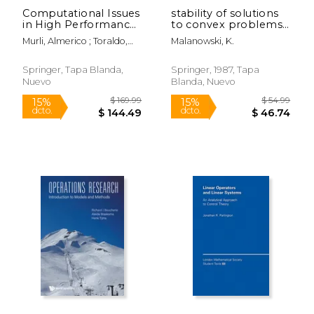
Computational Issues
stability of solutions
in High Performance
to convex problems
Software for
of optimization (en
Murli, Almerico ; Toraldo,
Malanowski, K.
Nonlinear
Inglés)
Gerardo
Optimization (en
Inglés)
Springer, Tapa Blanda,
Springer, 1987, Tapa
Nuevo
Blanda, Nuevo
$ 54.99
$ 54.
15%
15%
dcto.
dcto.
$ 46.74
$ 46.