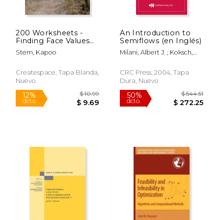
200 Worksheets -
An Introduction to
$ 216.27
$ 10.
50%
12%
Finding Face Values
Semiflows (en Inglés)
dcto.
dcto.
$ 108.13
$ 9.
with 7 Digit Numbers:
Stem, Kapoo
Milani, Albert J. ; Koksch,
Math Practice
Norbert J.
Workbook (en Inglés)
Createspace, Tapa Blanda,
CRC Press, 2004, Tapa
Nuevo
Dura, Nuevo