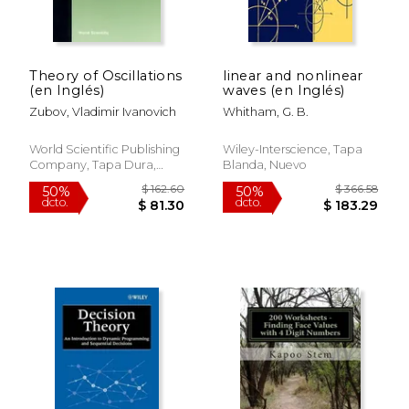
dcto.
dcto.
$ 46.74
$ 144.
Theory of Oscillations
linear and nonlinear
(en Inglés)
waves (en Inglés)
Zubov, Vladimir Ivanovich
Whitham, G. B.
World Scientific Publishing
Wiley-Interscience, Tapa
Company, Tapa Dura,
Blanda, Nuevo
Usado