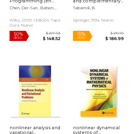
Programming (en
and complementary
dcto.
dcto.
$ 46.74
$ 110.
Inglés)
formulations in
Chen, Der-San ; Batson,
Tabarrok, B.
dynamics (en Inglés)
Robert G. ; Dang, Yu
Wiley, 2009, 1 Edición, Tapa
Springer, 1994, Nuevo
Dura, Nuevo
nonlinear analysis and
nonlinear dynamical
variational
systems of