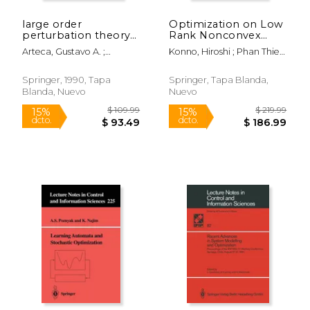
large order
Optimization on Low
perturbation theory
Rank Nonconvex
and summation
Structures (en Inglés)
Arteca, Gustavo A. ;
Konno, Hiroshi ; Phan Thien
methods in quantum
Fernandez, Francisco M. ;
Thach ; Hoang Tuy
mechanics (en Inglés)
Castro, Eduardo A.
Springer, 1990, Tapa
Springer, Tapa Blanda,
Blanda, Nuevo
Nuevo
$ 219.99
$ 109.
15%
15%
dcto.
dcto.
$ 186.99
$ 93.