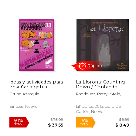
$ 63.51
$ 54.01
50%
15%
dcto.
dcto.
31.76
$ 27.00
ideas y actividades para
La Llorona: Counting
enseñar álgebra
Down / Contando
Hacia Atras: A Bilingual
Grupo Azarquiel
Rodriguez, Patty ; Stein,
Counting Book
Ariana ; Reyes, Citlali
Sintesis, Nuevo
Lil' Libros, 2015, Libro De
Cartón, Nuevo
Rápido