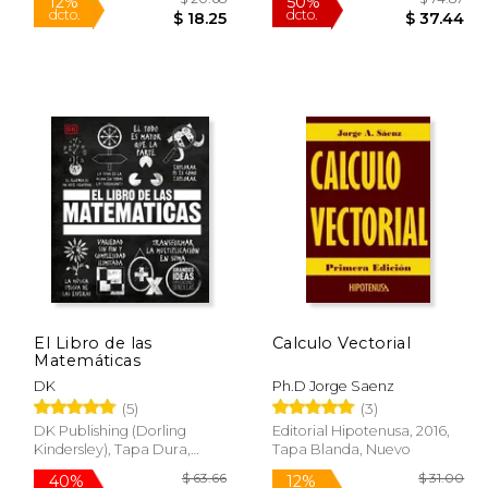
El Libro de las
Calculo Vectorial
Matemáticas
 110.93
$ 20.68
12%
50%
DK
Ph.D Jorge Saenz
dcto.
dcto.
55.46
$ 18.25
(5)
(3)
DK Publishing (Dorling
Editorial Hipotenusa, 2016,
Kindersley), Tapa Dura,
Tapa Blanda, Nuevo
Nuevo