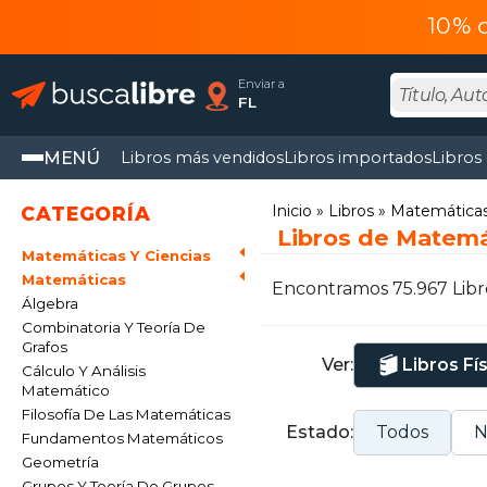
10% 
Enviar a
FL
MENÚ
Libros más vendidos
Libros importados
Libros
Inicio
Libros
Matemáticas 
CATEGORÍA
Libros de Matemá
Matemáticas Y Ciencias
Matemáticas
Encontramos 75.967 Libr
Álgebra
Combinatoria Y Teoría De
Grafos
Ver:
Libros Fí
Cálculo Y Análisis
Matemático
Filosofía De Las Matemáticas
Estado:
Todos
N
Fundamentos Matemáticos
Geometría
Grupos Y Teoría De Grupos