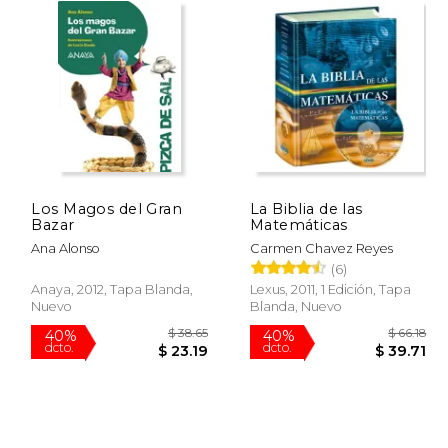
Los Magos del Gran
La Biblia de las
Bazar
Matemáticas
Ana Alonso
Carmen Chavez Reyes
(6)
Anaya, 2012, Tapa Blanda,
Lexus, 2011, 1 Edición, Tapa
Nuevo
Blanda, Nuevo
$ 63.51
$ 38.65
40%
40%
dcto.
dcto.
31.76
$ 23.19