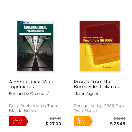
Algebra Lineal Para
Proofs From the
Ingenieros
Book. Ediz. Italiana:
Edizione Italiana a Cura
Fernandez Ordonez /
Martin Aigner
di Alfio Quarteroni (en
Garrosa /
Italiano)
Delta Publicaciones, Tapa
Springer Verlag, 2006, Tapa
Blanda, Nuevo
Dura, Nuevo