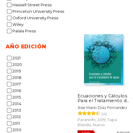
Hassell Street Press
Princeton University Press
Oxford University Press
Wiley
Palala Press
AÑO EDICIÓN
2021
2020
$
40%
dcto.
$ 
2019
2018
2017
2016
Ecuaciones y Cálculos
2015
Para el Tratamiento de
2014
Aguas
Jose Mario Diaz Fernandez
2013
(4)
2012
Paraninfo, 2019, Tapa
2011
Blanda, Nuevo
2010