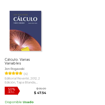
$ 43.28
$ 71.32
50%
dcto.
$ 21.64
$ 35.66
Cálculo. Varias
Variables
Jon Rogawski
(4)
Editorial Reverté, 2012, 2
Edición, Tapa Blanda,
Nuevo
Disponible
Usado