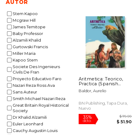
AUTOR
Stem Kapoo
Mcgraw Hill
James Temitope
Baby Professor
Alzamili Khalid
$
50%
dcto.
Gurtowski Francis
$ 
Miller Maria
Kapoo Stem
Societe Des Ingenieurs
Civils De Fran
Aritmetica: Teorico,
Proyecto Educativo Faro
Practica (Spanish
Nazari Reza Ross Ava
Edition)
Baldor, Aurelio
Sans Auteur
Smith Michael Nazari Reza
BN Publishing, Tapa Dura,
Great Britain Royal Historical
Nuevo
Society
Dr Khalid Alzamili
Euler Leonhard
Cauchy Augustin Louis