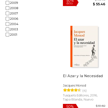
2009
2008
2007
2006
2004
2003
2001
El Azar y la Necesidad
$
50%
Jacques Monod
dcto.
$ 
(4)
Tusquets Editores, 2016,
Tapa Blanda, Nuevo