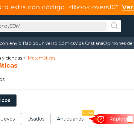
dto extra con código "dbooklovers10"
Ve
 con envío Rápido
Universo Cómics
Vida Cristiana
Opiniones de 
y ciencias
Matemáticas
ticas
os
sicos
Nuevo
uevos
Usados
Anticuarios
Rápido