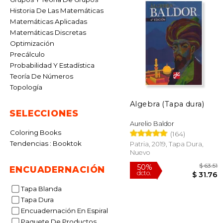
Historia De Las Matemáticas
Matemáticas Aplicadas
Matemáticas Discretas
Optimización
Precálculo
Probabilidad Y Estadística
Teoría De Números
Topología
Algebra (Tapa dura)
SELECCIONES
Aurelio Baldor
Coloring Books
(164)
Tendencias : Booktok
Patria, 2019, Tapa Dura,
Nuevo
ENCUADERNACIÓN
Tapa Blanda
Tapa Dura
50%
Encuadernación En Espiral
dcto.
$ 
Paquete De Productos