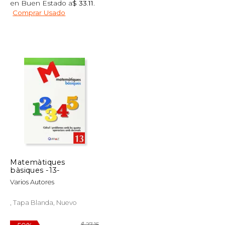
en Buen Estado a
$ 33.11
.
Comprar Usado
$ 113.80
$ 95.09
50%
dcto.
$ 56.90
$ 47.54
Matemàtiques
bàsiques -13-
Varios Autores
, Tapa Blanda, Nuevo