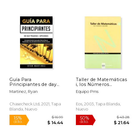
 33.38
$ 75.09
50%
15%
dcto.
dcto.
16.69
$ 37.55
Guía Para
Taller de Matemáticas
Principiantes de day
i, los Números
Trading + Opciones:
Naturales, eso
Martinez, Ryan
Equipo Pms
Estrategias de
Comercio Para Ganar
Dinero en Línea en
Chasecheck Ltd, 2021, Tapa
Eos, 2003, Tapa Blanda,
Criptomonedas, Forex,
Blanda, Nuevo
Nuevo
Mercado de Centavos,
Acciones y Futuros. (2)
(Trading Life)