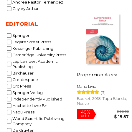
Andrea Pastor Fernandez
Cayley Arthur
EDITORIAL
Springer
Legare Street Press
Kessinger Publishing
$
35%
Cambridge University Press
dcto.
$ 
Lap Lambert Academic
Publishing
Birkhauser
Proporcion Aurea
Createspace
Crc Press
Mario Livio
(3)
Springer Verlag
Booket, 2018, Tapa Blanda,
Independently Published
Nuevo
Hachette Livre Bnf
Nabu Press
World Scientific Publishing
Company
De Gruyter