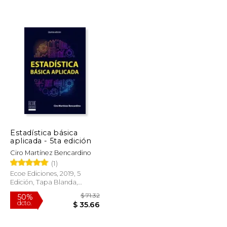
$ 9.99
$ 35.24
40%
dcto.
$ 8.49
$ 21.14
Estadística básica
aplicada - 5ta edición
Ciro Martínez Bencardino
(1)
Ecoe Ediciones, 2019, 5
Edición, Tapa Blanda,
Nuevo