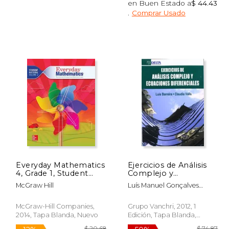
en Buen Estado a
$ 44.43
.
Comprar Usado
 32.62
$ 21.49
15%
50%
dcto.
dcto.
19.57
$ 18.26
Everyday Mathematics
Ejercicios de Análisis
4, Grade 1, Student
Complejo y
Math Journal 2 (en
Ecuaciones
McGraw Hill
Luís Manuel Gonçalves
Inglés)
Diferenciales
Barreira,Claudia Valls
Anglés
McGraw-Hill Companies,
Grupo Vanchri, 2012, 1
2014, Tapa Blanda, Nuevo
Edición, Tapa Blanda,
Nuevo