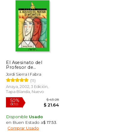
El Asesinato del
Profesor de
Matemáticas
Jordi Sierra I Fabra
(11)
Anaya, 2002, 3 Edición,
Tapa Blanda, Nuevo
Disponible
Usado
en Buen Estado a
$ 17.53
.
$ 66.18
$ 43.28
50%
Comprar Usado
dcto.
$ 39.71
$ 21.64