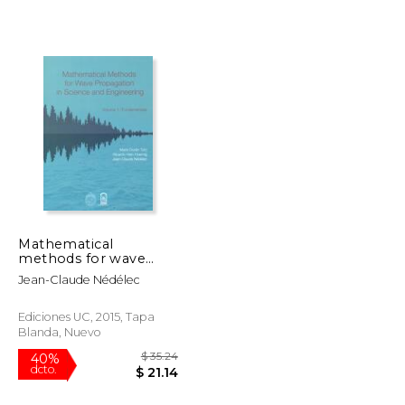
$ 29.99
$ 58.92
50%
dcto.
$ 25.49
$ 29.46
Mathematical
methods for wave
propagation in
Jean-Claude Nédélec
science and
engineering
Ediciones UC, 2015, Tapa
Blanda, Nuevo