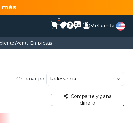
r más
0
Mi Cuenta
clientes
Venta Empresas
Ordenar por
Comparte y gana
dinero