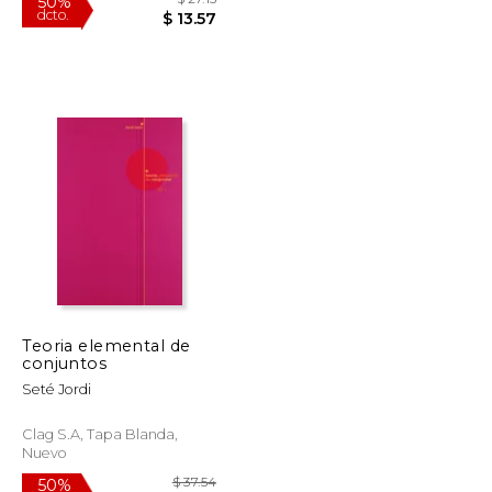
Teoria elemental de
conjuntos
$ 74.87
$ 27.15
50%
Seté Jordi
dcto.
$ 37.44
$ 13.57
Clag S.a, Tapa Blanda,
Nuevo