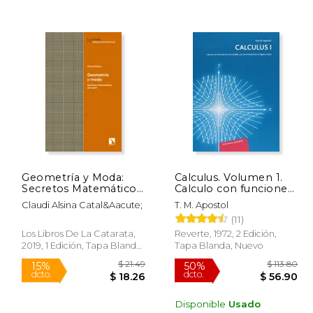
 79.99
$ 16.99
15%
50%
dcto.
dcto.
51.90
$ 14.44
Geometría y Moda:
Calculus. Volumen 1.
Secretos Matemáticos
Calculo con funciones
del Vestir (Miradas
de una variable
Claudi Alsina Catal&Aacute;
T. M. Apostol
Matemáticas)
(11)
Los Libros De La Catarata,
Reverte, 1972, 2 Edición,
2019, 1 Edición, Tapa Blanda,
Tapa Blanda, Nuevo
Nuevo
Disponible
Usado