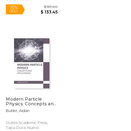
$ 36.96
$ 157.00
15%
dcto.
$ 18.48
$ 133.45
Modern Particle
Physics: Concepts and
Applications (en
Butler, Aidan
Inglés)
States Academic Press,
Tapa Dura, Nuevo