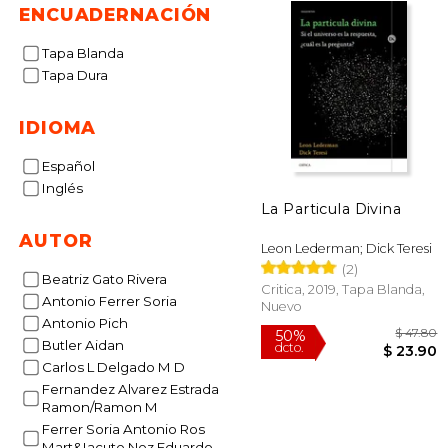
ENCUADERNACIÓN
Tapa Blanda
Tapa Dura
IDIOMA
Español
Inglés
La Particula Divina
AUTOR
Leon Lederman; Dick Teresi
(2)
Beatriz Gato Rivera
Critica, 2019, Tapa Blanda,
Antonio Ferrer Soria
Nuevo
Antonio Pich
Butler Aidan
Carlos L Delgado M D
Fernandez Alvarez Estrada
Ramon/Ramon M
$
50%
Ferrer Soria Antonio Ros
dcto.
$ 
Mart&Iacute Nez Eduardo