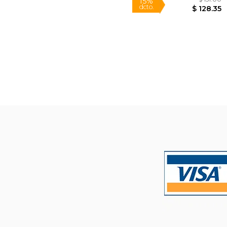
$
15%
dcto.
$ 1