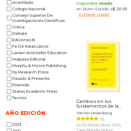
Acantilado
Disponible
Usado
en Buen Estado a
$ 20.55
Colegio Nacional
.
Comprar Usado
Consejo Superior De
Investigaciones Cientificas
Critica
50%
dcto.
Debate
$ 
Ediciones B
Fe De Ratas Libros
Larsen And Keller Education
Malpaso Editorial
Murphy & Moore Publishing
Ny Research Press
Pasado & Presente
Piramide
States Academic Press
Tecnos
Cambios en los
fundamentos de la
física
AÑO EDICIÓN
Werner Heisenberg
(5)
2023
Fe De Ratas Libros, 2023,
Tapa Blanda, Nuevo
2022