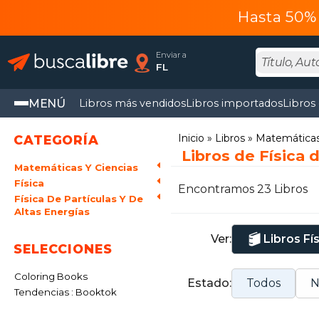
Hasta 50% 
Enviar a
FL
MENÚ
Libros más vendidos
Libros importados
Libros
Inicio
Libros
Matemáticas 
CATEGORÍA
Libros de Física 
Matemáticas Y Ciencias
Física
Encontramos 23 Libros
Física De Partículas Y De
Altas Energías
Ver:
Libros Fí
SELECCIONES
Coloring Books
Estado:
Todos
N
Tendencias : Booktok