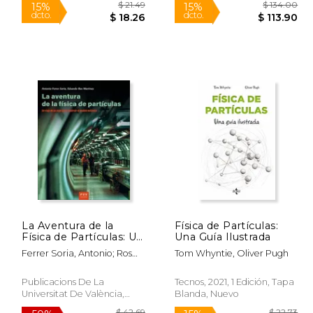
 95.48
$ 21.49
15%
15%
La Aventura de la
Física de Partículas:
dcto.
dcto.
47.74
$ 18.26
Física de Partículas: Un
Una Guía Ilustrada
Viaje de un Siglo Para
Ferrer Soria, Antonio; Ros
Tom Whyntie, Oliver Pugh
Construir el Modelo
Mart&Iacute;Nez, Eduardo
Estándar
Publicacions De La
Tecnos, 2021, 1 Edición, Tapa
Universitat De València,
Blanda, Nuevo
2019, Tapa Blanda, Nuevo