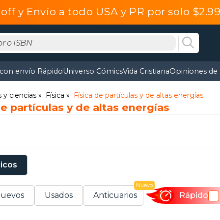
off y Envío a todo USA y PR por solo $2.
 con envío Rápido
Universo Cómics
Vida Cristiana
Opiniones de 
y ciencias
Física
Física de partículas y de altas energías
de partículas y de altas energías
sicos
Nuevo
uevos
Usados
Anticuarios
Rápido