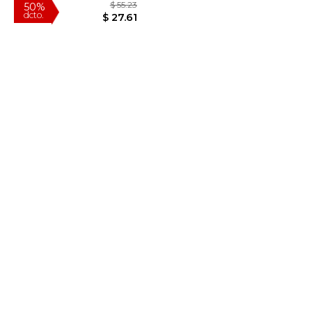
$ 134.00
$ 55.23
50%
dcto.
$ 113.90
$ 27.61