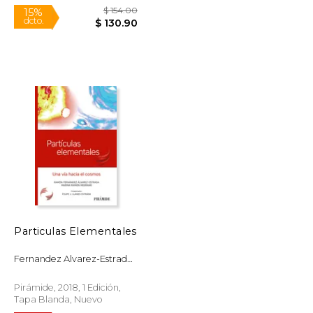
$ 21.49
$ 154.00
15%
dcto.
$ 18.26
$ 130.90
Particulas Elementales
Fernandez Alvarez-Estrada
Ramon/Ramon M
Pirámide, 2018, 1 Edición,
Tapa Blanda, Nuevo