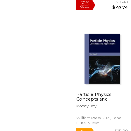
Blanda, Nuevo
$
50%
Particle Physics:
dcto.
$ 
Concepts and
Applications (en
Moody, Joy
Inglés)
Willford Press, 2021, Tapa
Dura, Nuevo