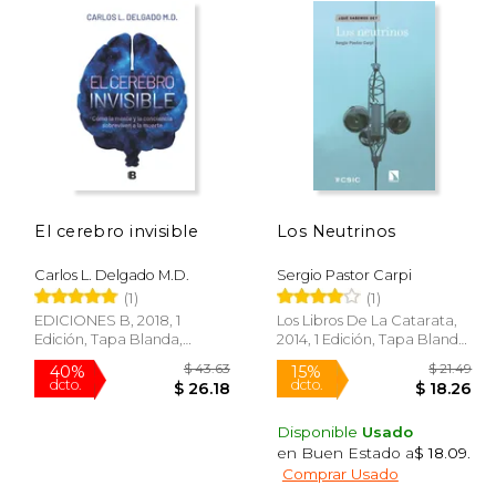
El cerebro invisible
Los Neutrinos
Carlos L. Delgado M.D.
Sergio Pastor Carpi
(1)
(1)
EDICIONES B, 2018, 1
Los Libros De La Catarata,
Edición, Tapa Blanda,
2014, 1 Edición, Tapa Blanda,
Nuevo
Nuevo
Disponible
Usado
en Buen Estado a
$ 18.09
.
 47.80
$ 43.63
40%
15%
Comprar Usado
dcto.
dcto.
23.90
$ 26.18