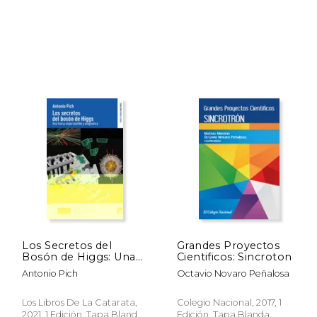
$ 57.56
$ 40.68
50%
50%
dcto.
dcto.
28.78
$ 20.34
Los Secretos del
Grandes Proyectos
Bosón de Higgs: Una
Cientificos: Sincroton
Fuerza Imperceptible
Antonio Pich
Octavio Novaro Peñalosa
y Enigmática: 7 (Física
y Ciencia Para Todos)
Los Libros De La Catarata,
Colegio Nacional, 2017, 1
2021, 1 Edición, Tapa Blanda,
Edición, Tapa Blanda,