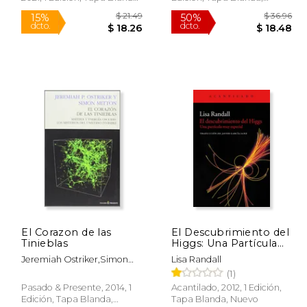
Nuevo
Nuevo
 40.76
$ 21.49
15%
50%
dcto.
dcto.
24.46
$ 18.26
El Corazon de las
El Descubrimiento del
Tinieblas
Higgs: Una Partícula
muy Especial
Jeremiah Ostriker,Simon
Lisa Randall
Mitton
(1)
Pasado & Presente, 2014, 1
Acantilado, 2012, 1 Edición,
Edición, Tapa Blanda,
Tapa Blanda, Nuevo