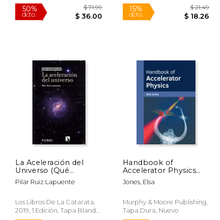
Nuevo
150.00
$ 71.99
50%
15%
dcto.
dcto.
27.50
$ 36.00
La Aceleración del
Handbook of
Universo (Qué
Accelerator Physics
Sabemos de)
(en Inglés)
Pilar Ruiz Lapuente
Jones, Elsa
Los Libros De La Catarata,
Murphy & Moore Publishing,
2019, 1 Edición, Tapa Blanda,
Tapa Dura, Nuevo
Nuevo