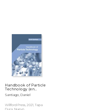
$ 57.24
$ 146.00
15%
dcto.
$ 28.62
$ 124.10
Handbook of Particle
Technology (en
Inglés)
Santiago, Daniel
Willford Press, 2021, Tapa
Dura, Nuevo