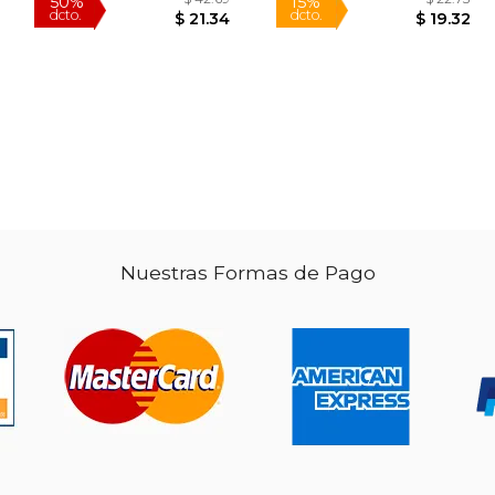
Nuestras Formas de Pago
 151.00
$ 42.69
50%
15%
dcto.
dcto.
28.35
$ 21.34