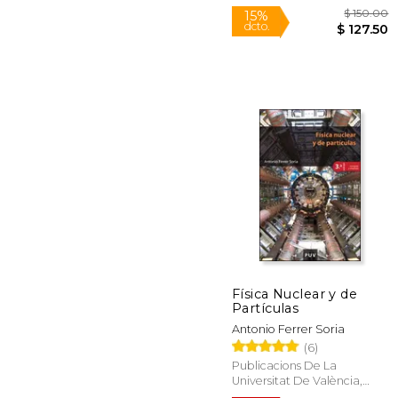
Nuevo
$ 
15%
dcto.
$ 1
Física Nuclear y de
Partículas
Antonio Ferrer Soria
(6)
Publicacions De La
Universitat De València,
2015, 3 Edición, Tapa