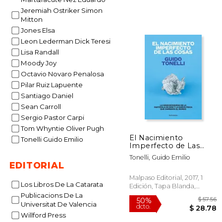
Jeremiah Ostriker Simon
Mitton
Jones Elsa
Leon Lederman Dick Teresi
Lisa Randall
Moody Joy
Octavio Novaro Penalosa
Pilar Ruiz Lapuente
Santiago Daniel
Sean Carroll
Sergio Pastor Carpi
Tom Whyntie Oliver Pugh
El Nacimiento
Tonelli Guido Emilio
Imperfecto de Las
Cosas: La Gran
Tonelli, Guido Emilio
Búsqueda de «La
EDITORIAL
Partícula de Dios» Y La
Nueva Física Que
Malpaso Editorial, 2017, 1
Los Libros De La Catarata
Cambiará El Mundo
Edición, Tapa Blanda,
Nuevo
Publicacions De La
Universitat De Valencia
Willford Press