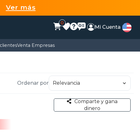
99
Ver más
0
Mi Cuenta
clientes
Venta Empresas
Ordenar por
Comparte y gana
dinero