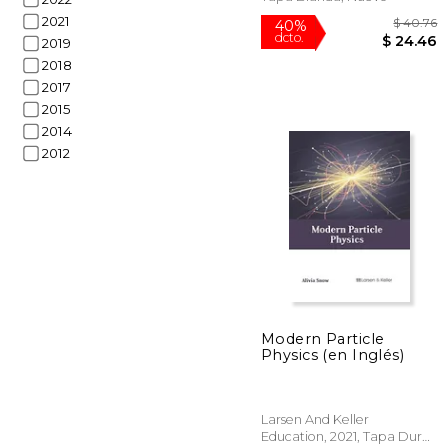
2021
2019
2018
2017
2015
2014
2012
$
40%
dcto.
$ 
Modern Particle
Physics (en Inglés)
Larsen And Keller
Education, 2021, Tapa Dura,