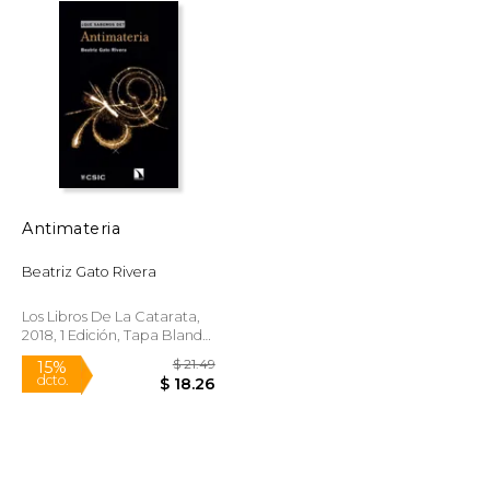
Antimateria
Beatriz Gato Rivera
Los Libros De La Catarata,
2018, 1 Edición, Tapa Blanda,
Nuevo
$ 21.49
$ 21.49
15%
dcto.
$ 18.26
$ 18.26