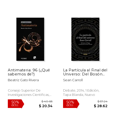
Antimateria: 96 (¿Qué
La Partícula al Final del
sabemos de?)
Universo: Del Bosón
de Higgs al Umbral de
Beatriz Gato Rivera
Sean Carroll
un Nuevo Mundo
Consejo Superior De
Debate, 2014, 1 Edición,
Investigaciones Cientificas,
Tapa Blanda, Nuevo
2018, 1 Edición, Tapa Blanda,
Nuevo