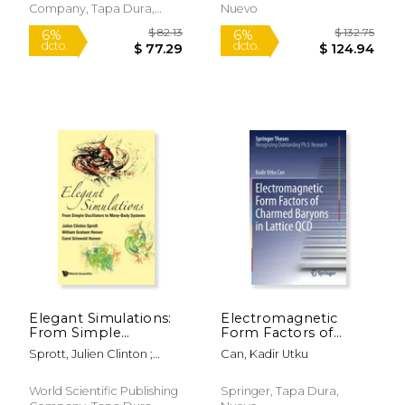
Company, Tapa Dura,
Nuevo
Nuevo
$ 54.99
$ 130.
15%
15%
dcto.
dcto.
$ 46.74
$ 110.
Elegant Simulations:
Electromagnetic
From Simple
Form Factors of
Oscillators to Many-
Charmed Baryons in
Sprott, Julien Clinton ;
Can, Kadir Utku
Body Systems (en
Lattice QCD (en
Hoover, William Graham ;
Inglés)
Inglés)
Hoover, Carol Griswold
World Scientific Publishing
Springer, Tapa Dura,