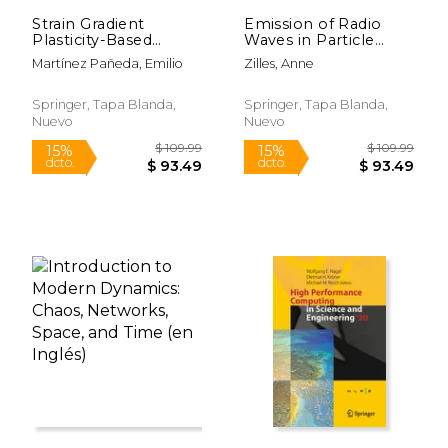
Strain Gradient
Emission of Radio
Plasticity-Based
Waves in Particle
Modeling of Damage
Showers: Validation of
Martínez Pañeda, Emilio
Zilles, Anne
and Fracture (en
Microscopic
Inglés)
Simulations with the
Slac T-510
Springer, Tapa Blanda,
Springer, Tapa Blanda,
Experiment and Their
Nuevo
Nuevo
Potential in the
Future Sq (en Inglés)
$ 109.99
$ 54.
15%
15%
dcto.
dcto.
$ 93.49
$ 46.