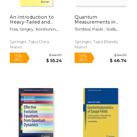
$ 515.78
$ 526.
50%
50%
dcto.
dcto.
$ 257.89
$ 263.
An Introduction to
Quantum
Heavy-Tailed and
Measurements in
Subexponential
Optics (en Inglés)
Foss, Sergey ; Korshunov,
Tombesi, Paolo ; Walls,
Distributions (en
Dmitry ; Zachary, Stan
Daniel F.
Inglés)
Springer, Tapa Dura,
Springer, Tapa Blanda,
Nuevo
Nuevo