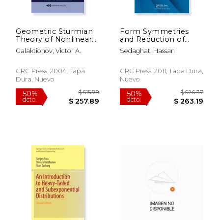
Geometric Sturmian
Form Symmetries
Theory of Nonlinear
and Reduction of
Parabolic Equations
Order in Difference
Galaktionov, Victor A.
Sedaghat, Hassan
and Applications (en
Equations (en Inglés)
Inglés)
CRC Press, 2004, Tapa
CRC Press, 2011, Tapa Dura,
Dura, Nuevo
Nuevo