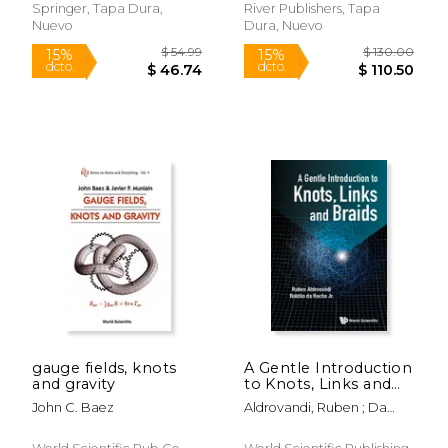
Nautiyal, Vivek Kumar
(Theoretical and
Springer, Tapa Dura,
River Publishers, Tapa
Mathematical
Nuevo
Dura, Nuevo
Physics)
$ 297.50
$ 113.
6%
6%
dcto.
dcto.
$ 280.00
$ 106.
gauge fields, knots
A Gentle Introduction
and gravity
to Knots, Links and
Braids (en Inglés)
John C. Baez
Aldrovandi, Ruben ; Da
Rocha Jr, Roldao