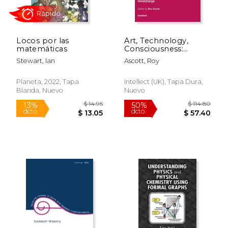
Locos por las
Art, Technology,
matemáticas
Consciousness:
Mind@large (en
Stewart, Ian
Ascott, Roy
Inglés)
Planeta, 2022, Tapa
Intellect (UK), Tapa Dura,
Blanda, Nuevo
Nuevo
Rápido
$ 14.95
$ 114.
13%
50%
dcto.
dcto.
$ 13.05
$ 57.