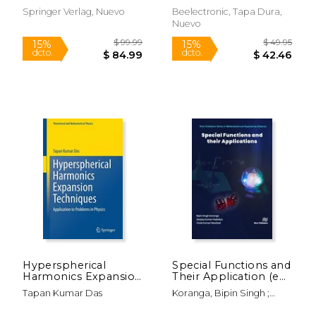
annotations about
Springer Verlag, Nuevo
Beelectronic, Tapa Dura,
The C++ Project (en
Nuevo
Inglés)
$ 169.26
$ 251.
50%
50%
dcto.
dcto.
$ 84.63
$ 125.
Hyperspherical
Special Functions and
Harmonics Expansion
Their Application (en
Techniques:
Inglés)
Tapan Kumar Das
Koranga, Bipin Singh ;
Application to
Rápido
Padaliya, Sanjay Kumar ;
Problems in Physics