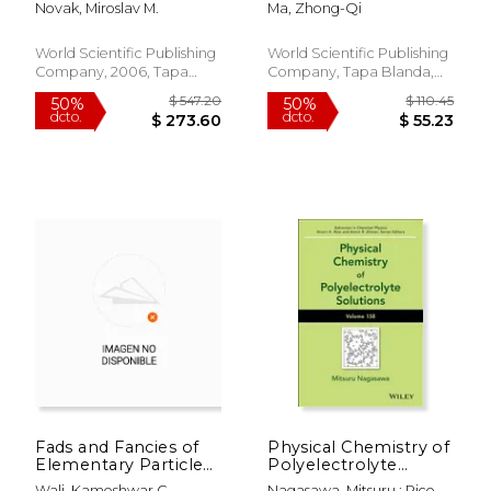
Novak, Miroslav M.
Ma, Zhong-Qi
World Scientific Publishing
World Scientific Publishing
Company, 2006, Tapa
Company, Tapa Blanda,
Dura, Nuevo
Nuevo
Fads and Fancies of
Physical Chemistry of
Elementary Particle
Polyelectrolyte
Physics: Selected
Solutions, Volume 158
Wali, Kameshwar C.
Nagasawa, Mitsuru ; Rice,