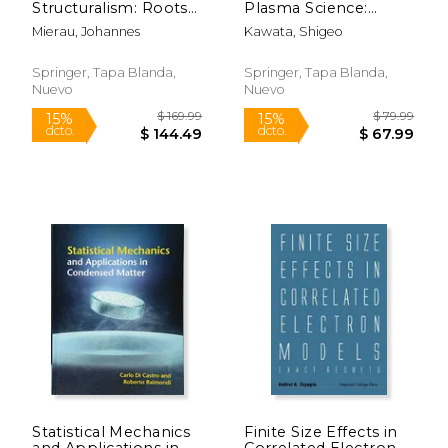
Structuralism: Roots
Plasma Science:
and Prospects (en
Physics and Selected
Mierau, Johannes
Kawata, Shigeo
Inglés)
Simulation Examples
(en Inglés)
Springer, Tapa Blanda,
Springer, Tapa Blanda,
Nuevo
Nuevo
$ 99.99
$ 64.
15%
15%
dcto.
dcto.
$ 84.99
$ 55.
Statistical Mechanics
Finite Size Effects in
and Applications in
Correlated Electron