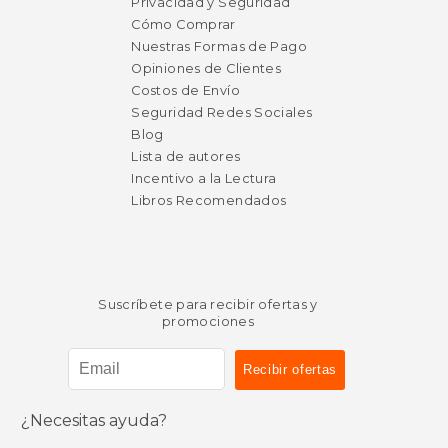
Privacidad y Seguridad
Cómo Comprar
Nuestras Formas de Pago
Opiniones de Clientes
Costos de Envío
Seguridad Redes Sociales
Blog
Lista de autores
Incentivo a la Lectura
Libros Recomendados
Suscríbete para recibir ofertas y
promociones
$ 199.99
$ 172
¿Necesitas ayuda?
15%
6%
dcto.
dcto.
$ 169.99
$ 162.