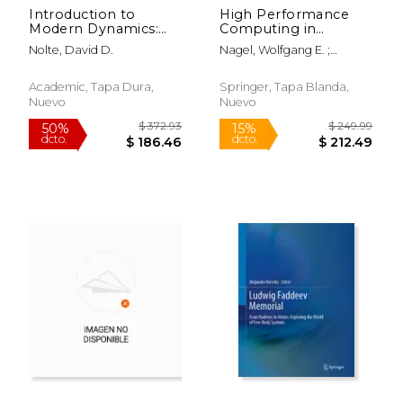
Introduction to
High Performance
Modern Dynamics:
Computing in
Chaos, Networks,
Science and
Nolte, David D.
Nagel, Wolfgang E. ;
Space, and Time (en
Engineering '20:
Kröner, Dietmar H. ; Resch,
Inglés)
Transactions of the
Michael M.
High Performance
Academic, Tapa Dura,
Springer, Tapa Blanda,
Computing Center,
Nuevo
Nuevo
Stuttgart (Hlrs) 2020
(en Inglés)
$ 109.99
$ 109.
15%
15%
dcto.
dcto.
$ 93.49
$ 93.