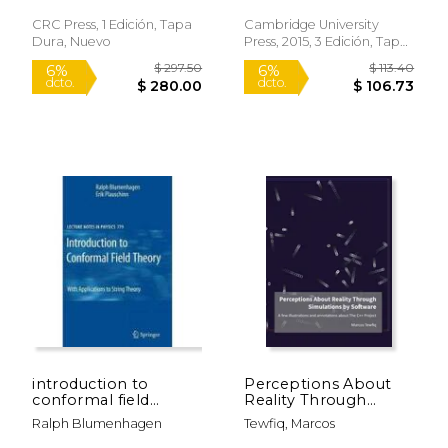
Mechanics
(Cambridge - Iisc) (en
CRC Press, 1 Edición, Tapa
Cambridge University
Inglés)
Dura, Nuevo
Press, 2015, 3 Edición, Tapa
Dura, Nuevo
$ 442.82
$ 225.
50%
11%
dcto.
dcto.
$ 221.41
$ 202.
introduction to
Perceptions About
conformal field
Reality Through
theory,with
Simulations by
Ralph Blumenhagen
Tewfiq, Marcos
applications to string
Software: A few
theory
illustrations and