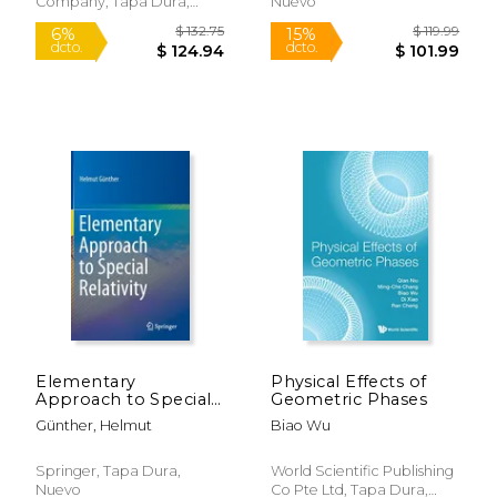
Company, Tapa Dura,
Nuevo
Nuevo
$ 146.25
$ 110
6%
6%
dcto.
dcto.
$ 137.65
$ 103.
Elementary
Physical Effects of
Approach to Special
Geometric Phases
Relativity (en Inglés)
Günther, Helmut
Biao Wu
Springer, Tapa Dura,
World Scientific Publishing
Nuevo
Co Pte Ltd, Tapa Dura,