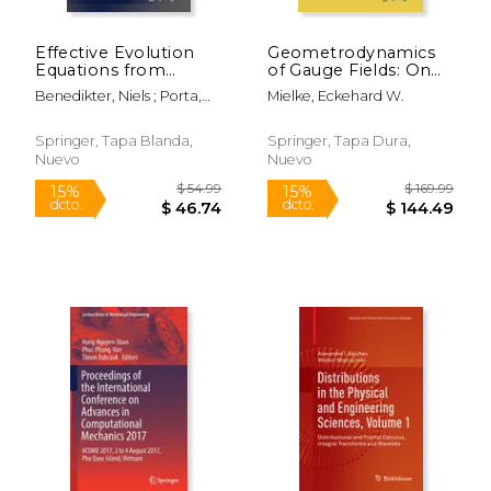
Effective Evolution
Geometrodynamics
$ 64.99
$ 54.
15%
15%
Equations from
of Gauge Fields: On
dcto.
dcto.
$ 55.24
$ 46.
Quantum Dynamics
the Geometry of
Benedikter, Niels ; Porta,
Mielke, Eckehard W.
(en Inglés)
Yang-Mills and
Marcello ; Schlein,
Gravitational Gauge
Benjamin
Theories (en Inglés)
Springer, Tapa Blanda,
Springer, Tapa Dura,
Nuevo
Nuevo