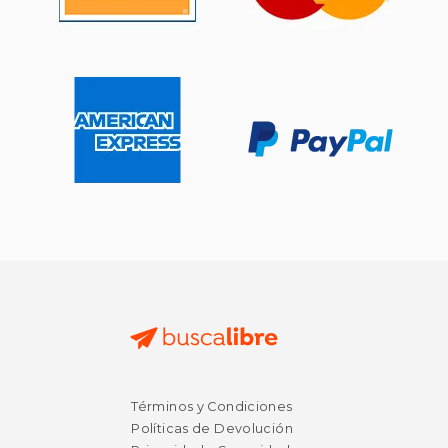
$ 132.75
$ 119
6%
15%
dcto.
dcto.
$ 124.94
$ 101.
Términos y Condiciones
Políticas de Devolución