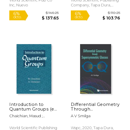
World Scientific Pub Co
World Scientific Publishing
Inc, Nuevo
Company, Tapa Dura,
Nuevo
$ 99.99
$ 49.
15%
15%
dcto.
dcto.
$ 84.99
$ 42.
Introduction to
Differential Geometry
Quantum Groups (en
Through
Inglés)
Supersymmetric
Chaichian, Masud ;
A V Smilga
Glasses (en Inglés)
Demichev, Andrei
World Scientific Publishing
Wspc, 2020, Tapa Dura,