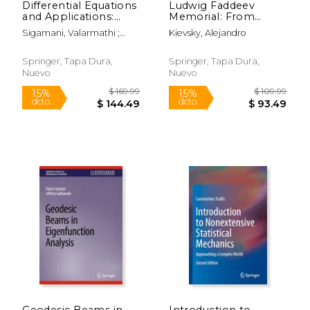
Differential Equations
Ludwig Faddeev
and Applications:
Memorial: From
Icabs 2019,
Hadrons to Atoms:
Sigamani, Valarmathi ;
Kievsky, Alejandro
Tiruchirappalli, India,
Exploring the World
Miller, John J. H. ;
November 19-21 (en
of Few-Body Systems
Nagarajan, Shivaranjani
Inglés)
(en Inglés)
Springer, Tapa Dura,
Springer, Tapa Dura,
Nuevo
Nuevo
$ 372.93
$ 249.
50%
15%
dcto.
dcto.
$ 186.46
$ 212.
Geodesic Beams in
Introduction to