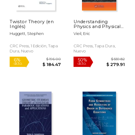
Twistor Theory (en
Understanding
Inglés)
Physics and Physical
Chemistry Using
Huggett, Stephen
Vieil, Eric
Formal Graphs (en
Inglés)
CRC Press, 1 Edición, Tapa
CRC Press, Tapa Dura,
Dura, Nuevo
Nuevo
$ 196.00
$ 559.
6%
50%
dcto.
dcto.
$ 184.47
$ 279.