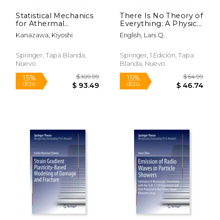
Statistical Mechanics
There Is No Theory of
for Athermal
Everything: A Physics
Fluctuation: Non-
Perspective on
Kanazawa, Kiyoshi
English, Lars Q.
Gaussian Noise in
Emergence (en
Physics (en Inglés)
Inglés)
Springer, Tapa Blanda,
Springer, 1 Edición, Tapa
Nuevo
Blanda, Nuevo
$ 329.99
$ 54.
15%
15%
dcto.
dcto.
$ 280.49
$ 46.