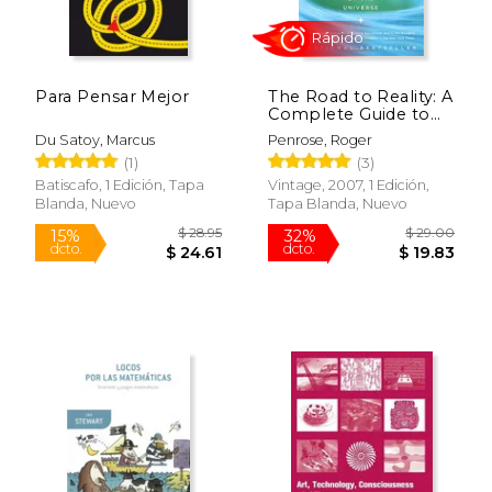
Para Pensar Mejor
The Road to Reality: A
Complete Guide to
the Laws of the
Du Satoy, Marcus
Penrose, Roger
Universe (en Inglés)
Rápido
(1)
(3)
Batiscafo, 1 Edición, Tapa
Vintage, 2007, 1 Edición,
Blanda, Nuevo
Tapa Blanda, Nuevo
$ 28.95
$ 29.
15%
32%
dcto.
dcto.
$ 24.61
$ 19.