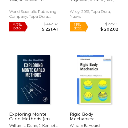
Works of Kameshwar
(en Inglés)
$ 116.66
$ 172.
50%
50%
Stuart A. ; Dinner, Aaron R.
C Wali (en Inglés)
dcto.
dcto.
$ 58.33
$ 86.
World Scientific Publishing
Wiley, 2015, Tapa Dura,
Company, Tapa Dura,
Nuevo
Nuevo
Exploring Monte
Rigid Body
Carlo Methods (en
Mechanics:
Inglés)
Mathematics, Physics
William L. Dunn; J. Kenneth
William B. Heard
and Applications (en