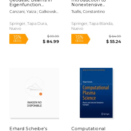
Eigenfunction
Nonextensive
Analysis (en Inglés)
Statistical Mechanics:
Canzani, Yaiza ; Galkowski,
Tsallis, Constantino
Approaching a
Jeffrey
Complex World (en
Inglés)
Springer, Tapa Dura,
Springer, Tapa Blanda,
Nuevo
Nuevo
$ 169.99
$ 109.
15%
15%
dcto.
dcto.
$ 144.49
$ 93.
Erhard Scheibe's
Computational