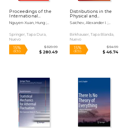
Proceedings of the
Distributions in the
International
Physical and
Conference on
Engineering Sciences,
Nguyen-Xuan, Hung ;
Saichev, Alexander I. ;
Advances in
Volume 1:
$ 54.99
$ 169.
15%
15%
Phung-Van, Phuc ;
Woyczynski, Wojbor
Computational
Distributional and
dcto.
dcto.
$ 46.74
$ 144.
Rabczuk, Timon
Mechanics 2017:
Fractal Calculus,
Springer, Tapa Dura,
Birkhauser, Tapa Blanda,
Acome 2017, 2 to 4
Integral Transforms
Nuevo
Nuevo
August 2017, Phu
and Wavelets (en
Quoc Island, Vietnam
Inglés)
(en Inglés)