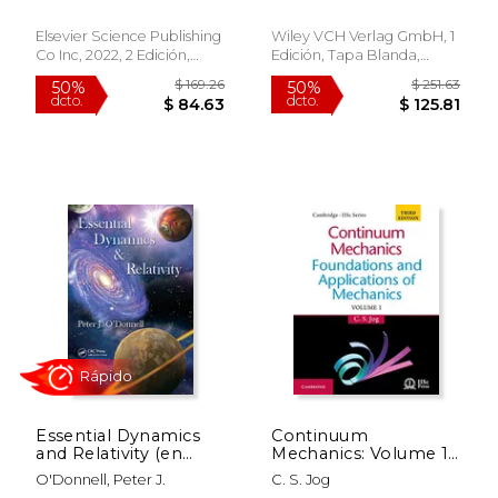
Shultis
Inglés)
Elsevier Science Publishing
Wiley VCH Verlag GmbH, 1
Co Inc, 2022, 2 Edición,
Edición, Tapa Blanda,
$ 547.20
$ 110.
50%
50%
Tapa Blanda, Nuevo
Nuevo
dcto.
dcto.
$ 273.60
$ 55.
Essential Dynamics
Continuum
and Relativity (en
Mechanics: Volume 1:
Inglés)
Foundations and
O'Donnell, Peter J.
C. S. Jog
Applications of