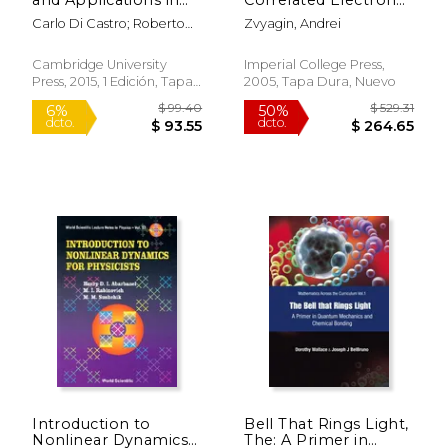
Condensed Matter
Models: Exact Results
Carlo Di Castro; Roberto
Zvyagin, Andrei
(en Inglés)
(en Inglés)
Raimondi
Cambridge University
Imperial College Press,
Press, 2015, 1 Edición, Tapa
2005, Tapa Dura, Nuevo
Dura, Nuevo
$ 169.99
$ 79.
15%
15%
dcto.
dcto.
$ 144.49
$ 67.
Introduction to
Bell That Rings Light,
Nonlinear Dynamics
The: A Primer in