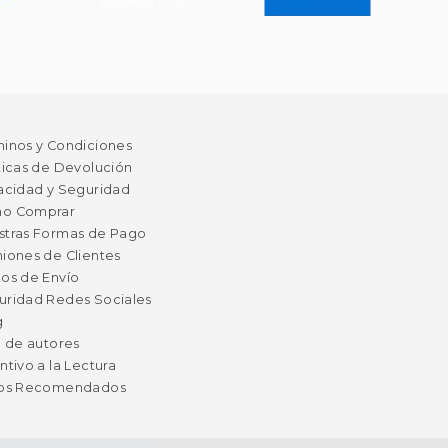
minos y Condiciones
ticas de Devolución
acidad y Seguridad
o Comprar
stras Formas de Pago
iones de Clientes
os de Envío
uridad Redes Sociales
g
a de autores
ntivo a la Lectura
ros Recomendados