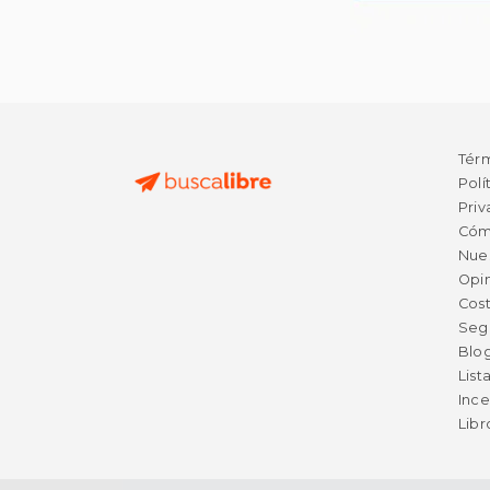
Tér
Polí
Priv
Cóm
Nue
Opin
Cost
Seg
Blo
List
Ince
Lib