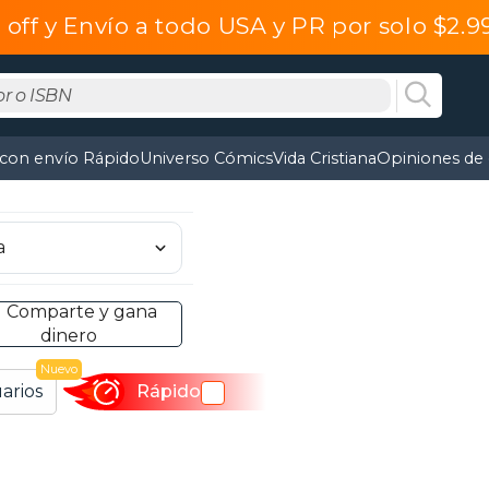
off y Envío a todo USA y PR por solo $2.
 con envío Rápido
Universo Cómics
Vida Cristiana
Opiniones de 
Comparte y gana
dinero
Nuevo
arios
Rápido