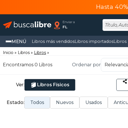
Hasta 40% 
Enviar a
FL
MENÚ
Libros más vendidos
Libros importados
Libros
Inicio
Libros
Libros
Encontramos 0 Libros
Ordenar por
Ver:
Libros Físicos
Estado:
Todos
Nuevos
Usados
Anticu