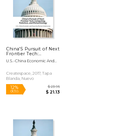
China'S Pursuit of Next
$ 30.00
$ 28.42
Frontier Tech:
15%
Computing, Robotics,
dcto.
$ 25.50
$ 24.16
U.S.-China Economic And
and Biotechnology
Security Review
(en Inglés)
Commission
Createspace, 2017, Tapa
Blanda, Nuevo