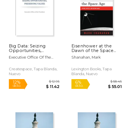
Big Data: Seizing
Eisenhower at the
 105.11
$ 5.99
Opportunities,
Dawn of the Space
15%
15%
Preserving Values (en
Age: Sputnik, Rockets,
dcto.
dcto.
63.07
$ 5.09
Executive Office Of The
Shanahan, Mark
Inglés)
and Helping Hands
President
(en Inglés)
Createspace, Tapa Blanda,
Lexington Books, Tapa
Nuevo
Blanda, Nuevo