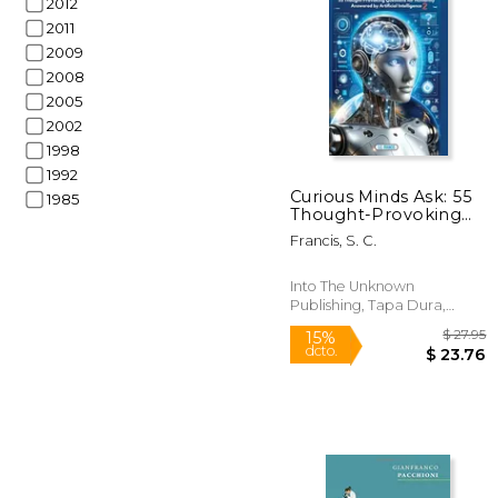
2012
2011
2009
2008
2005
$ 
6%
dcto.
$ 
2002
1998
1992
Curious Minds Ask: 55
1985
Thought-Provoking
Questions for
Francis, S. C.
Humanity Answered
by Artificial
Intelligence 2 (en
Into The Unknown
Inglés)
Publishing, Tapa Dura,
Nuevo