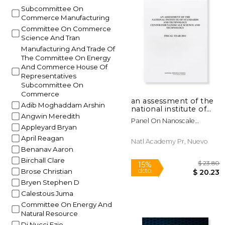
Subcommittee On
Commerce Manufacturing
Committee On Commerce
Science And Tran
Manufacturing And Trade Of
The Committee On Energy
And Commerce House Of
Representatives
Subcommittee On
Commerce
an assessment of the
Adib Moghaddam Arshin
national institute of
Angwin Meredith
standards and
Panel On Nanoscale
technology center for
Appleyard Bryan
Science And Technology
nanoscale science and
(cor)
April Reagan
technology
Natl Academy Pr, Nuevo
Benanav Aaron
Birchall Clare
Brose Christian
Bryen Stephen D
Calestous Juma
Committee On Energy And
Natural Resource
Di Nucci Ezio