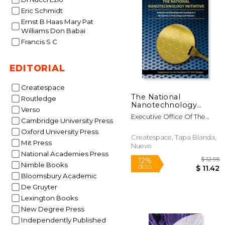
$
15%
Eric Schmidt
dcto.
$ 
Ernst B Haas Mary Pat
Williams Don Babai
Francis S C
EDITORIAL
Createspace
The National
Routledge
Nanotechnology
Verso
Initiative: Research
Executive Office Of The
and Development
Cambridge University Press
President Of The
Leading to a
Oxford University Press
Revolution in
Createspace, Tapa Blanda,
Mit Press
Technology and
Nuevo
Industry: Supplement
National Academies Press
to the President's FY
Nimble Books
(en Inglés)
Bloomsbury Academic
De Gruyter
Lexington Books
New Degree Press
Independently Published