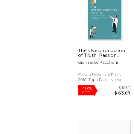
15%
dcto.
$ 
The Overproduction
of Truth: Passion,
Competition, and
Gianfranco Pacchioni
Integrity in Modern
Science (en Inglés)
Oxford University Press,
2018, Tapa Dura, Nuevo