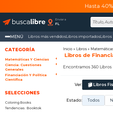
Hasta 40% 
Enviar a
FL
MENÚ
Libros más vendidos
Libros importados
Libros
Inicio
Libros
Matemáticas 
CATEGORÍA
Libros de Financia
Matemáticas Y Ciencias
Ciencia: Cuestiones
Encontramos 360 Libros
Generales
Financiación Y Política
Científica
Ver:
Libros Fí
SELECCIONES
Estado:
Todos
N
Coloring Books
Tendencias : Booktok