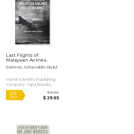
$ 18.95
$ 17.95
12%
dcto.
$ 16.72
$ 15.84
Last Flights of
Malaysian Airlines
Mh370 and Mh17, The:
Rahman, Azharuddin Abdul
A Firsthand-Look (en
Inglés)
World Scientific Publishing
Company, Tapa Blanda,
Nuevo