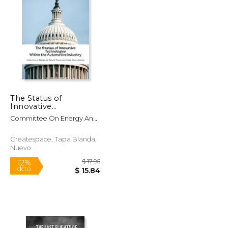
$ 27.50
$ 19.95
12%
dcto.
$ 25.88
$ 17.60
The Status of
Innovative
Technologies Within
Committee On Energy And
the Automotive
Natural Resource
Industry (en Inglés)
Createspace, Tapa Blanda,
Nuevo