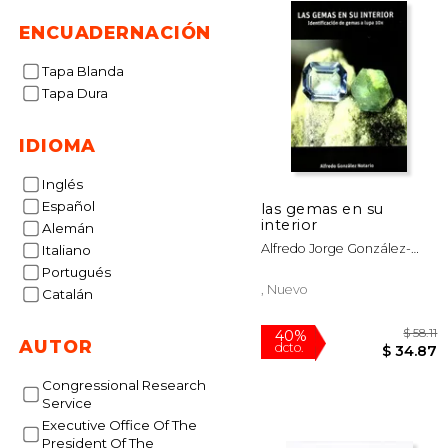
ENCUADERNACIÓN
Tapa Blanda
Tapa Dura
IDIOMA
Inglés
Español
las gemas en su
interior
Alemán
Alfredo Jorge González-
Italiano
Notario
Portugués
, Nuevo
Catalán
AUTOR
Congressional Research
Service
40%
Executive Office Of The
dcto.
$ 
President Of The