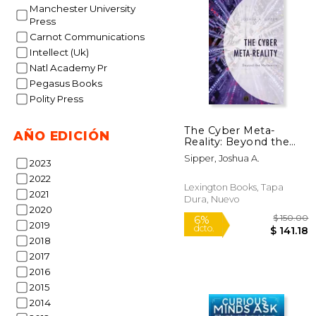
Manchester University
Press
Carnot Communications
12%
dcto.
$
Intellect (Uk)
Natl Academy Pr
Pegasus Books
Polity Press
The Cyber Meta-
AÑO EDICIÓN
Reality: Beyond the
Metaverse (en Inglés)
Sipper, Joshua A.
2023
2022
Lexington Books, Tapa
2021
Dura, Nuevo
2020
2019
2018
2017
2016
2015
2014