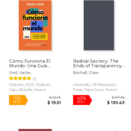
Cómo Funciona El
Radical Secrecy: The
Mundo: Una Guía
Ends of Transparency
Científica de Nuestro
in Datafied America
Smil, Vaclav
Birchall, Clare
Pasado, Presente Y
Volume 60 (en Inglés)
(1)
Futuro / How the
World Really Works
Debate, 2023, 1 Edición,
University Of Minnesota
Tapa Blanda, Nuevo
Press, Tapa Dura, Nuevo
$ 58.11
$ 22.95
15%
40%
dcto.
dcto.
34.87
$ 19.51