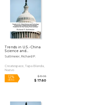
Trends in U.S.-China
Science and
Technology
Suttmeier, Richard P.
Cooperation:
Collaborative
Knowledge
Createspace, Tapa Blanda,
Production for the
Nuevo
Twenty-First Century?
(en Inglés)