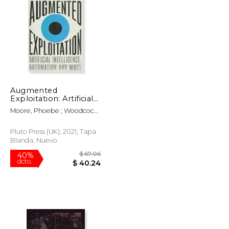
$ 60.00
$ 31.50
6%
dcto.
$ 51.00
$ 29.65
Augmented
Exploitation: Artificial
Intelligence,
Moore, Phoebe ; Woodcock,
Automation and Work
Jamie
(Wildcat) (en Inglés)
Pluto Press (UK), 2021, Tapa
Blanda, Nuevo