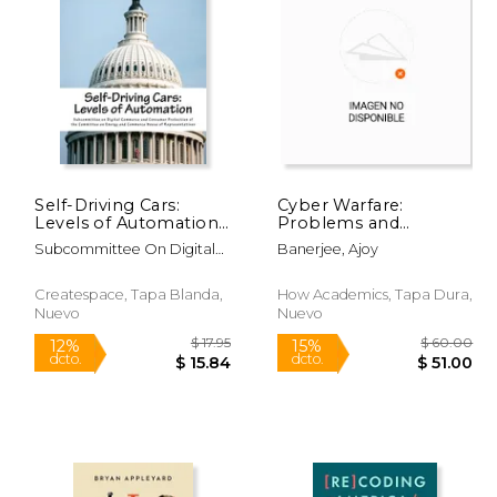
$ 12.95
$ 24.95
12%
12%
dcto.
dcto.
 11.42
$ 22.01
Self-Driving Cars:
Cyber Warfare:
Levels of Automation
Problems and
(en Inglés)
Controversies (en
Subcommittee On Digital
Banerjee, Ajoy
Inglés)
Commerce And Con
Createspace, Tapa Blanda,
How Academics, Tapa Dura,
Nuevo
Nuevo