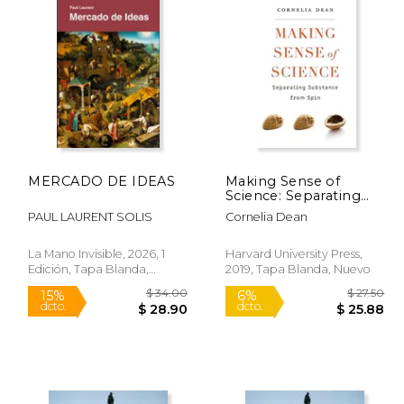
MERCADO DE IDEAS
Making Sense of
Science: Separating
Substance From Spin
PAUL LAURENT SOLIS
Cornelia Dean
(en Inglés)
La Mano Invisible, 2026, 1
Harvard University Press,
Edición, Tapa Blanda,
2019, Tapa Blanda, Nuevo
Nuevo