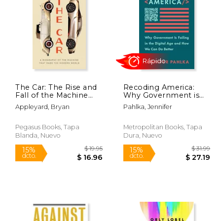
150.00
$ 17.95
12%
15%
dcto.
dcto.
141.18
$ 15.84
The Car: The Rise and
Recoding America:
Fall of the Machine
Why Government is
That Made the
Failing in the Digital
Appleyard, Bryan
Pahlka, Jennifer
Modern World (en
age and how we can
Inglés)
do Better (en Inglés)
Pegasus Books, Tapa
Metropolitan Books, Tapa
Blanda, Nuevo
Dura, Nuevo
Rápido