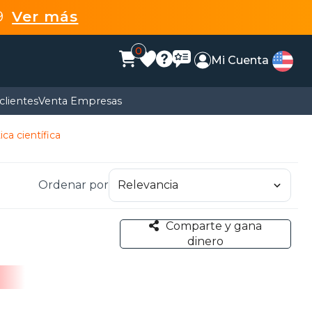
99
Ver más
0
Mi Cuenta
clientes
Venta Empresas
ica científica
Ordenar por
Comparte y gana
dinero