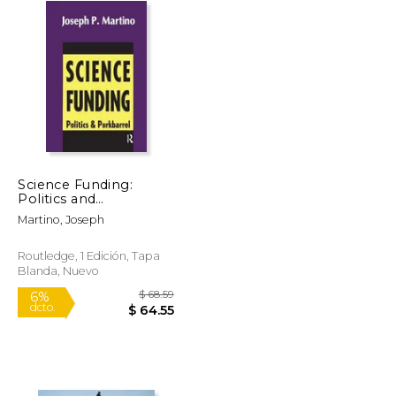
Science Funding:
Politics and
Porkbarrel (en Inglés)
Martino, Joseph
Routledge, 1 Edición, Tapa
Blanda, Nuevo
$ 217.38
$ 68.59
6%
dcto.
$ 130.43
$ 64.55