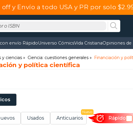
off y Envío a todo USA y PR por solo $2.
 con envío Rápido
Universo Cómics
Vida Cristiana
Opiniones de 
y ciencias
Ciencia: cuestiones generales
Financiación y polít
ción y política científica
sicos
Nuevo
uevos
Usados
Anticuarios
Rápido