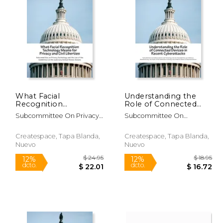
 23.80
$ 34.00
15%
6%
dcto.
dcto.
20.23
$ 28.90
What Facial
Understanding the
Recognition
Role of Connected
Technology Means for
Devices in Recent
Subcommittee On Privacy
Subcommittee On
Privacy and Civil
Cyberattacks (en
Technology And T
Communications And Techn
Liberties (en Inglés)
Inglés)
Createspace, Tapa Blanda,
Createspace, Tapa Blanda,
Nuevo
Nuevo