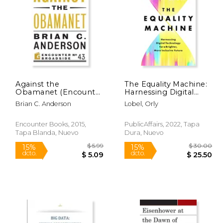
$ 27.95
$ 19.95
15%
15%
dcto.
dcto.
23.76
$ 16.96
Against the
The Equality Machine:
Obamanet (Encounter
Harnessing Digital
Broadsides) (en Inglés)
Technology for a
Brian C. Anderson
Lobel, Orly
Brighter, More
Inclusive Future (en
Inglés)
Encounter Books, 2015,
PublicAffairs, 2022, Tapa
Tapa Blanda, Nuevo
Dura, Nuevo