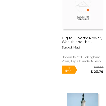
Digital Liberty: Power,
$
Wealth and the
40%
Influence Machine (en
dcto.
$ 
Stroud, Matt
Inglés)
University Of Buckingham
Press, Tapa Blanda, Nuevo