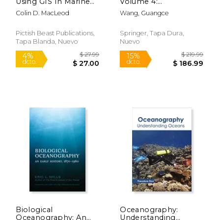
Using GIS In Marine
Volume 4:
dcto.
dcto.
$ 68.85
$ 57.
Biology:
Sporolithales,
Colin D. MacLeod
Wang, Guangce
Supplementary
Corallinales and
Workbook Four:
Hapalidiales (en
Investigating Home
Inglés)
Pictish Beast Publications,
Springer, Tapa Dura,
Ranges Of Individual
Tapa Blanda, Nuevo
Nuevo
Animals (Psls)
Biological
Oceanography:
Oceanography: An
Understanding