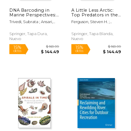
DNA Barcoding in
A Little Less Arctic:
Marine Perspectives:
Top Predators in the
Assessment and
World's Largest
Trivedi, Subrata ; Ansari,
Ferguson, Steven H. ;
Conservation of
Northern Inland Sea,
Abid Ali ; Ghosh, Sankar K.
Loseto, Lisa L. ; Mallory,
Biodiversity (en
Hudson Bay (en
Mark L.
Inglés)
Inglés)
Springer, Tapa Dura,
Springer, Tapa Blanda,
Nuevo
Nuevo
$ 12.75
$ 219.
12%
15%
dcto.
dcto.
$ 11.25
$ 186.