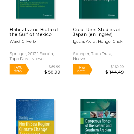
Habitats and Biota of
Coral Reef Studies of
the Gulf of Mexico:
Japan (en Inglés)
Before the
Ward, C. Herb
Iguchi, Akira ; Hongo, Chuki
Deepwater Horizon
Oil Spill: Volume 1:
Water Quality,
Springer, 2017, 1 Edición,
Springer, Tapa Dura,
Sediments, Sediment
Tapa Dura, Nuevo
Nuevo
Contaminants, Oil
and G (en Inglés)
$ 59.99
$ 169.
15%
15%
dcto.
dcto.
$ 50.99
$ 144.