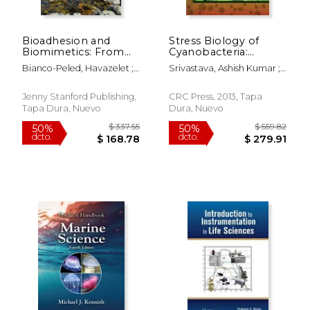
Bioadhesion and
Stress Biology of
Biomimetics: From
Cyanobacteria:
Nature to
Molecular
Bianco-Peled, Havazelet ;
Srivastava, Ashish Kumar ;
Applications (en
Mechanisms to
$ 26.95
$ 559.
15%
50%
Davidovich-Pinhas, Maya
Rai, Amar Nath ; Neilan,
Inglés)
Cellular Responses
dcto.
dcto.
$ 22.91
$ 279.
Brett A.
(en Inglés)
Jenny Stanford Publishing,
CRC Press, 2013, Tapa
Tapa Dura, Nuevo
Dura, Nuevo