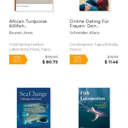
$ 219.99
$ 169.
15%
15%
dcto.
dcto.
$ 186.99
$ 144.
African Turquoise
Online Dating Für
Killifish
Frauen: Den
(Nothobranchius
Traumpartner Finden
Brunet, Anne
Schneider, Klara
Furzeri): A Laboratory
Mit Tinder, Parship,
Manual (en Inglés)
Elitepartner & Co (en
Alemán)
Cold Spring Harbor
Createspace, Tapa Blanda,
Laboratory Press, Tapa
Nuevo
Blanda, Nuevo