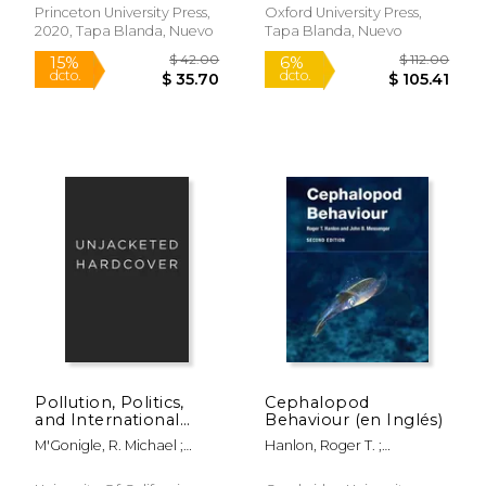
Princeton University Press,
Oxford University Press,
2020, Tapa Blanda, Nuevo
Tapa Blanda, Nuevo
$ 56.00
$ 64.
12%
6%
dcto.
dcto.
$ 49.41
$ 60.
Pollution, Politics,
Cephalopod
and International
Behaviour (en Inglés)
Law: Tankers at sea
M'Gonigle, R. Michael ;
Hanlon, Roger T. ;
(en Inglés)
Zacher, Mark W. ; Strong,
Messenger, John B.
Maurice F.