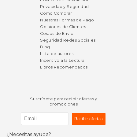
Privacidad y Seguridad
Cómo Comprar
Nuestras Formas de Pago
Opiniones de Clientes
Costos de Envío
Seguridad Redes Sociales
Blog
Lista de autores
Incentivo a la Lectura
Libros Recomendados
Suscríbete para recibir ofertas y
promociones
¿Necesitas ayuda?
$ 78.40
$ 249.
6%
15%