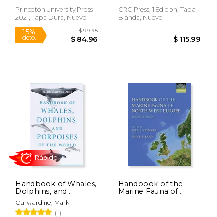
Princeton University Press,
CRC Press, 1 Edición, Tapa
2021, Tapa Dura, Nuevo
Blanda, Nuevo
Rápido
Rápido
$ 32.20
$ 26.
6%
15%
dcto.
dcto.
$ 30.31
$ 22.
Handbook of Whales,
Handbook of the
Dolphins, and
Marine Fauna of
Porpoises of the
North-West Europe
Carwardine, Mark
World (en Inglés)
(1)