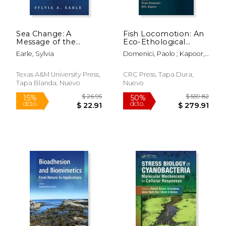
Sea Change: A
Fish Locomotion: An
$ 95.00
$ 12
15%
12%
Message of the
Eco-Ethological
dcto.
dcto.
$ 80.75
$ 11.
Oceans (en Inglés)
Perspective (en
Earle, Sylvia
Domenici, Paolo ; Kapoor,
Inglés)
B. G.
Texas A&M University Press,
CRC Press, Tapa Dura,
Tapa Blanda, Nuevo
Nuevo