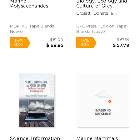
Marine
Biology, Ecology and
Polysaccharides
Culture of Grey
Volume 1
Mullets (Mugilidae)
Crosetti, Donatella ;
(en Inglés)
Blaber, Stephen J. M.
MDPI AG, Tapa Blanda,
CRC Press, 1 Edición, Tapa
Nuevo
Blanda, Nuevo
$ 54.99
$ 109.
15%
15%
dcto.
dcto.
$ 46.74
$ 93.
Science, Information,
Marine Mammals