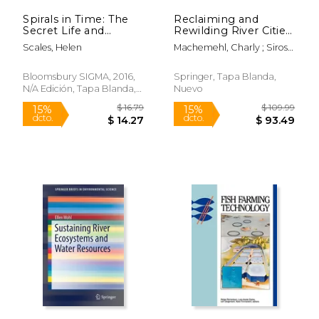
Spirals in Time: The
Reclaiming and
Secret Life and
Rewilding River Cities
Curious Afterlife of
for Outdoor
Scales, Helen
Machemehl, Charly ; Sirost,
Seashells (en Inglés)
Recreation (en
Olivier ; Ducrotoy, Jean-
Inglés)
Paul
Bloomsbury SIGMA, 2016,
Springer, Tapa Blanda,
N/A Edición, Tapa Blanda,
Nuevo
Nuevo
$ 169.99
$ 169.
15%
15%
dcto.
dcto.
$ 144.49
$ 144.