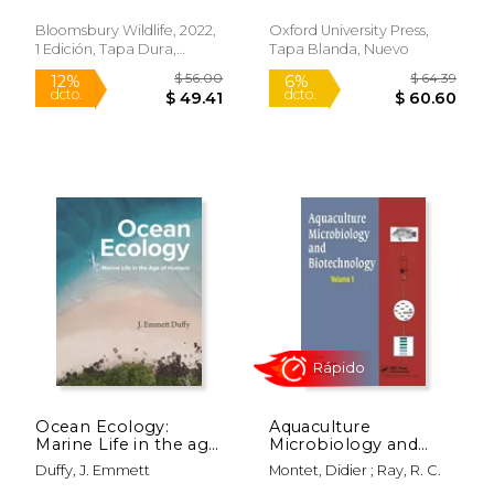
Bloomsbury Wildlife, 2022,
Oxford University Press,
1 Edición, Tapa Dura,
Tapa Blanda, Nuevo
Nuevo
$ 81.00
$ 169.
15%
15%
dcto.
dcto.
$ 68.85
$ 144.
Ocean Ecology:
Aquaculture
Marine Life in the age
Microbiology and
of Humans (en
Biotechnology, Vol. 1
Duffy, J. Emmett
Montet, Didier ; Ray, R. C.
Inglés)
(en Inglés)