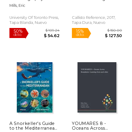
Early History, 1870-
Oceans (en Inglés)
Mills, Eric
1960 (en Inglés)
$ 85.39
$ 9.
6%
12%
dcto.
dcto.
$ 80.36
$ 8.
University Of Toronto Press,
Callisto Reference, 2017,
Tapa Blanda, Nuevo
Tapa Dura, Nuevo
A Snorkeller's Guide
YOUMARES 8 -
to the Mediterranean:
Oceans Across