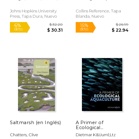
Inglés)
Paul
Johns Hopkins University
Collins Reference, Tapa
Press, Tapa Dura, Nuevo
Blanda, Nuevo
$ 29.99
$ 46.
15%
6%
dcto.
dcto.
$ 25.49
$ 44.
Saltmarsh (en Inglés)
A Primer of
Ecological
Aquaculture (en
Chatters, Clive
Dietmar K&Uuml;Ltz
Inglés)