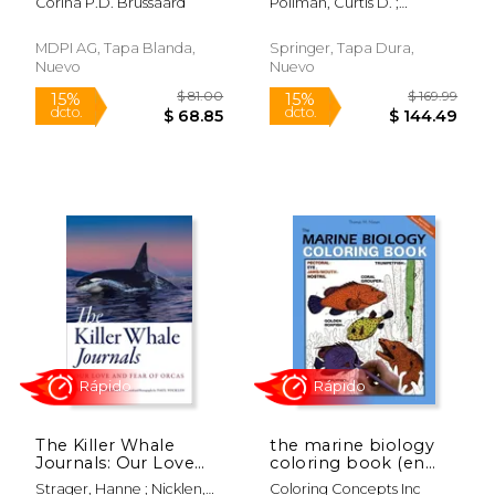
Corina P.D. Brussaard
Pollman, Curtis D. ;
for Complex
Axelrad, Donald M. ;
Ecosystem
Rumbold, Darren G.
Restoration: Volume
MDPI AG, Tapa Blanda,
Springer, Tapa Dura,
III - Temporal Trends
Nuevo
Nuevo
of Mercury in the
Everglades, Synthe
(en Inglés)
$ 109.24
$ 150.
50%
15%
dcto.
dcto.
$ 54.62
$ 127.
The Killer Whale
the marine biology
Journals: Our Love
coloring book (en
and Fear of Orcas (en
Inglés)
Strager, Hanne ; Nicklen,
Coloring Concepts Inc