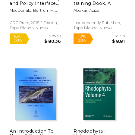
and Policy Interface
training Book, A
for Effective Coastal
Guide to Effective
MacDonald, Bertrum H. ;
Abakar, Azize
and Ocean
Techniques and
Soomai, Suzuette S. ; De
Management (en
Practices: A
Santo, Elizabeth M.
Inglés)
Comprehensive
CRC Press, 2018, 1 Edición,
Independently Published,
Guide, and Mastering
Tapa Blanda, Nuevo
Tapa Blanda, Nuevo
the Art of Marine
Mammals Training
(en Inglés)
An Introduction To
Rhodophyta -
$ 81.00
$ 67.
15%
15%