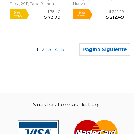
Press, 2011, Tapa Blanda,
Nuevo
Nuevo
Rápido
1
2
3
4
5
Página Siguiente
Nuestras Formas de Pago
$ 42.00
$ 112.
15%
6%
dcto.
dcto.
$ 35.70
$ 105.