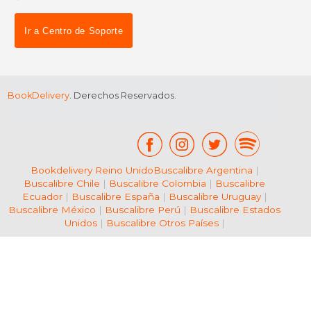
dcto.
dcto.
$ 73.79
$ 212.
Ir a Centro de Soporte
BookDelivery
. Derechos Reservados.
Bookdelivery Reino Unido
Buscalibre Argentina
|
Buscalibre Chile
|
Buscalibre Colombia
|
Buscalibre
Ecuador
|
Buscalibre España
|
Buscalibre Uruguay
|
Buscalibre México
|
Buscalibre Perú
|
Buscalibre Estados
Unidos
|
Buscalibre Otros Países
|