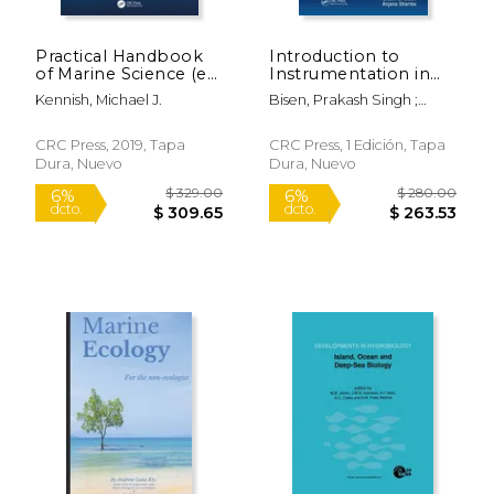
Practical Handbook
Introduction to
of Marine Science (en
Instrumentation in
Inglés)
Life Sciences (en
Kennish, Michael J.
Bisen, Prakash Singh ;
Inglés)
Sharma, Anjana
CRC Press, 2019, Tapa
CRC Press, 1 Edición, Tapa
Dura, Nuevo
Dura, Nuevo
$ 337.55
$ 559.
50%
50%
dcto.
dcto.
$ 168.78
$ 279.