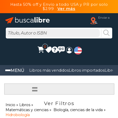
Hasta 50% off y Envío a todo USA y PR por solo
$2.99
Ver más
Enviar a
FL
0
MENÚ
Libros más vendidos
Libros importados
Libros
=
Ver Filtros
Inicio
Libros
Matemáticas y ciencias
Biología, ciencias de la vida
Hidrobiología