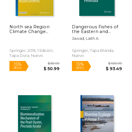
North sea Region
Dangerous Fishes of
Climate Change
the Eastern and
Assessment
Southern Arabian
Jawad, Laith A.
(Regional Climate
Peninsula (en Inglés)
Studies) (en Inglés)
Springer, 2016, 1 Edición,
Springer, Tapa Blanda,
Tapa Dura, Nuevo
Nuevo
$ 59.99
$ 109.
15%
15%