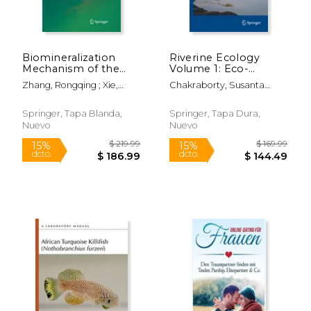
dcto.
dcto.
$ 50.99
$ 93.
Biomineralization
Riverine Ecology
Mechanism of the
Volume 1: Eco-
Pearl Oyster,
Functionality of the
Zhang, Rongqing ; Xie,
Chakraborty, Susanta
Pinctada Fucata (en
Physical Environment
Liping ; Yan, Zhenguang
Kumar
Inglés)
of Rivers (en Inglés)
Springer, Tapa Blanda,
Springer, Tapa Dura,
Nuevo
Nuevo