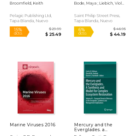
A Photographic Id
Boundaries: Learning
Broomfield, Keith
Bode, Maya ; Liebich, Viola
Guide to the Most
From Each Other (en
; Jungblut, Simon
Commonly
Inglés)
Encountered Marine
Pelagic Publishing Ltd,
Saint Philip Street Press,
Species (en Inglés)
Tapa Blanda, Nuevo
Tapa Blanda, Nuevo
$ 27.99
$ 219.
4%
15%
dcto.
dcto.
$ 27.00
$ 186.
Marine Viruses 2016
Mercury and the
Everglades. a
Synthesis and Model