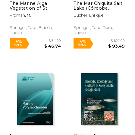
The Marine Algal
The Mar Chiquita Salt
Vegetation of St.
Lake (Córdoba,
Martin, St. Eustatius
Argentina): Ecology
Vroman, M.
Bucher, Enrique H.
and Saba
and Conservation of
(Netherlands Antilles)
the Largest Salt Lake
(en Inglés)
in South America (en
Springer, Tapa Blanda,
Springer, Tapa Dura,
Inglés)
Nuevo
Nuevo
$ 59.99
$ 866.
15%
50%
dcto.
dcto.
$ 50.99
$ 433.