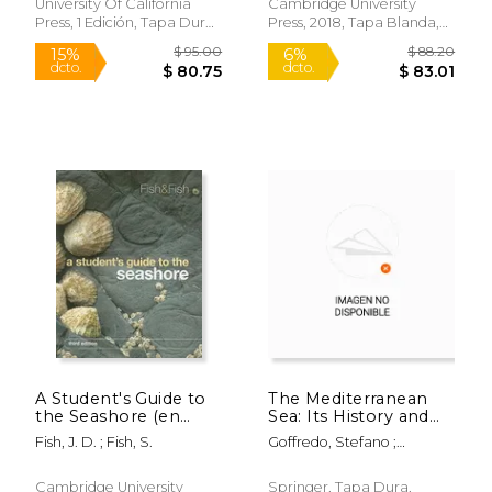
University Of California
Cambridge University
Press, 1 Edición, Tapa Dura,
Press, 2018, Tapa Blanda,
Nuevo
Nuevo
Rápido
$ 99.95
15%
dcto.
$ 84.96
$ 115.
A Student's Guide to
The Mediterranean
the Seashore (en
Sea: Its History and
Inglés)
Present Challenges
Fish, J. D. ; Fish, S.
Goffredo, Stefano ;
(en Inglés)
Dubinsky, Zvy
Cambridge University
Springer, Tapa Dura,