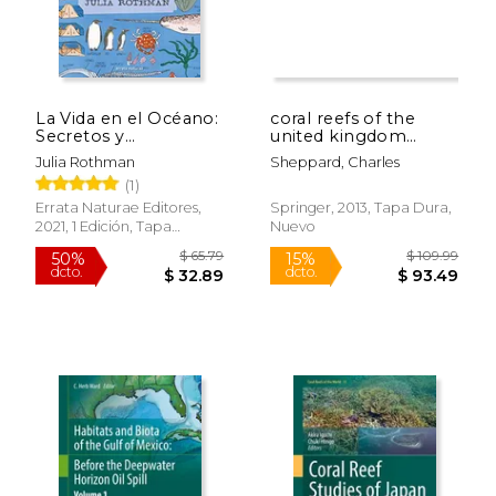
La Vida en el Océano:
coral reefs of the
Secretos y
united kingdom
Curiosidades del
overseas territories
Julia Rothman
Sheppard, Charles
Mundo Marino
(en Inglés)
(1)
(Varios)
Errata Naturae Editores,
Springer, 2013, Tapa Dura,
2021, 1 Edición, Tapa
Nuevo
Blanda, Nuevo
$ 65.79
$ 109.
50%
15%
dcto.
dcto.
$ 32.89
$ 93.