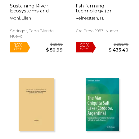
Sustaining River
fish farming
Ecosystems and
technology (en
Water Resources (en
Inglés)
Wohl, Ellen
Reinerstsen, H.
Inglés)
Springer, Tapa Blanda,
Crc Press, 1993, Nuevo
Nuevo
$ 16.79
$ 109.
15%
15%
dcto.
dcto.
$ 14.27
$ 93.