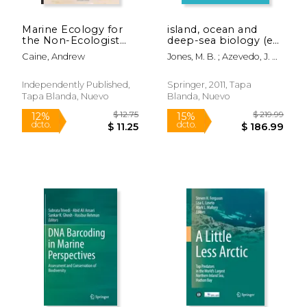
Marine Ecology for
island, ocean and
the Non-Ecologist
deep-sea biology (en
(en Inglés)
Inglés)
Caine, Andrew
Jones, M. B. ; Azevedo, J. M.
N. ; Neto, A. I.
Independently Published,
Springer, 2011, Tapa
Tapa Blanda, Nuevo
Blanda, Nuevo
$ 329.00
$ 280.
6%
6%
dcto.
dcto.
$ 309.65
$ 263.