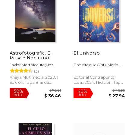
dcto.
dcto.
$ 19.57
$ 23.
Astrofotografía. El
El Universo
Paisaje Nocturno
Javier Mart&Iacute;Nez
Gravereaux Gintz Marie-
Mor&Aacute;N
Caroline
(3)
Anaya Multimedia, 2020, 1
Editorial Contrapunto
Edición, Tapa Blanda,
Ltda., 2024, 1 Edición, Tapa
Nuevo
Dura, Nuevo