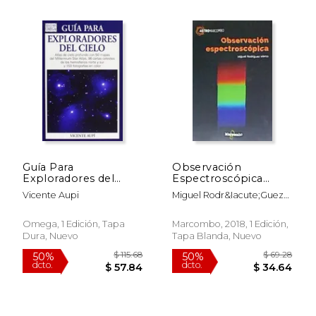
$ 75.88
$ 147.
50%
50%
dcto.
dcto.
$ 37.94
$ 73.
Guía Para
Observación
Exploradores del
Espectroscópica
Cielo
(Astromarcombo)
Vicente Aupi
Miguel Rodr&Iacute;Guez
Marco
Omega, 1 Edición, Tapa
Marcombo, 2018, 1 Edición,
Dura, Nuevo
Tapa Blanda, Nuevo