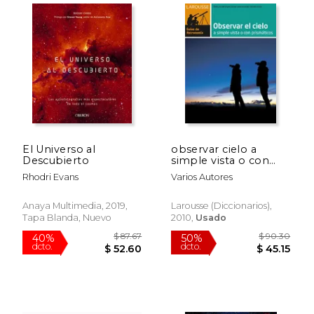
El Universo al
observar cielo a
Descubierto
simple vista o con
prismaticos
Rhodri Evans
Varios Autores
$ 49.09
$ 60.
50%
40%
Anaya Multimedia, 2019,
Larousse (diccionarios),
dcto.
dcto.
$ 24.55
$ 36.
Tapa Blanda, Nuevo
2010,
Usado