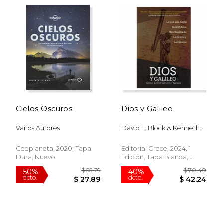
$ 138.78
$ 39.
50%
50%
dcto.
dcto.
$ 69.39
$ 19.
Cielos Oscuros
Dios y Galileo
Varios Autores
David L. Block & Kenneth
Freeman
Geoplaneta, 2020, Tapa
Editorial Crece, 2024, 1
Dura, Nuevo
Edición, Tapa Blanda,
Nuevo