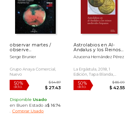
$ 61.60
$ 39.
50%
50%
dcto.
dcto.
$ 30.80
$ 19.
observar martes /
Astrolabios en Al-
observe
Andalus y los Reinos
mars,descubrir y
Medievales Hispanos
Serge Brunier
Azucena Hernández Pérez
explorar el planeta
rojo / discover and
explore the red
Grupo Anaya Comercial,
La Ergástula, 2018, 1
planet
Nuevo
Edición, Tapa Blanda,
Nuevo
Disponible
Usado
en Buen Estado a
$ 16.74
.
Comprar Usado