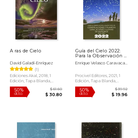
$ 71.13
$ 39.
50%
50%
dcto.
dcto.
$ 35.57
$ 19.
A ras de Cielo
Guía del Cielo 2022:
Para la Observación a
Simple Vista de
David Galadí-Enríquez
Enrique Velasco Caravaca,
Constelaciones y
Pedro Velasco Caravaca
(1)
Planetas, Luna,
Eclipses y Lluvias de
Ediciones Akal, 2018, 1
Procivel Editores, 2021, 1
Meteoros
Edición, Tapa Blanda,
Edición, Tapa Blanda,
Nuevo
Usado