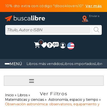
10% dto extra con código "dbooklovers10"
Ver más
Enviar a
FL
0
MENÚ
Libros más vendidos
Libros importados
Libros
=
Ver Filtros
Inicio
Libros
Matemáticas y ciencias
Astronomía, espacio y tiempo
Observación astronómica: observatorios, equipamiento y