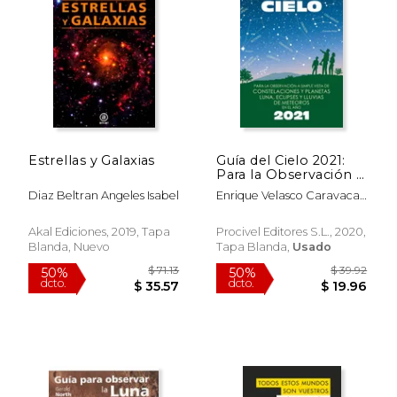
Estrellas y Galaxias
Guía del Cielo 2021:
Para la Observación a
Simple Vista de
Diaz Beltran Angeles Isabel
Enrique Velasco Caravaca;
Constelaciones y
Pedro Velasco Caravaca
Planetas, Luna,
Eclipses y Lluvias de
Akal Ediciones, 2019, Tapa
Procivel Editores S.L., 2020,
Meteoros
Blanda, Nuevo
Tapa Blanda,
Usado
$ 296.70
$ 67.