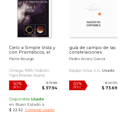
$ 72.91
$ 46.
50%
40%
dcto.
dcto.
$ 36.46
$ 27.
Cielo a Simple Vista y
guía de campo de las
con Prismáticos, el
constelaciones
Pierre Bourge
Pedro Arranz García
Omega, 1985, 1 Edición,
Equipo Sirius, S.a.,
Usado
Tapa Blanda, Nuevo
Disponible
Usado
en Buen Estado a
$ 22.32
.
Comprar Usado