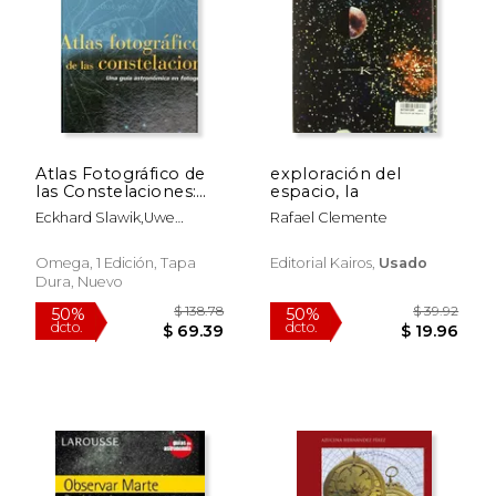
$ 122.28
$ 57.
50%
50%
dcto.
dcto.
$ 61.14
$ 28.
Atlas Fotográfico de
exploración del
las Constelaciones:
espacio, la
Una Guía
Eckhard Slawik,Uwe
Rafael Clemente
Astronómica en
Reichert
Fotografías
Omega, 1 Edición, Tapa
Editorial Kairos,
Usado
Dura, Nuevo