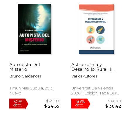
Autopista Del
Astronomía y
Misterio
Desarrollo Rural: Ii
$ 65.03
$ 23.
50%
50%
Universidad de Verano
dcto.
dcto.
$ 32.51
$ 11.
Bruno Cardeñosa
Varios Autores
de Aras de los Olmos
Ciencia y Desarrollo
Rural
Timun Mas Cupula, 2013,
Universitat De València,
Nuevo
2020, 1 Edición, Tapa Dura,
Nuevo