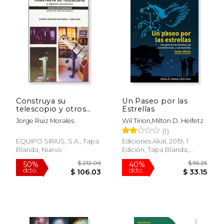
Construya su
Un Paseo por las
telescopio y otros
Estrellas
accesorios (Manuales)
Jorge Ruiz Morales
Wil Tirion,Milton D. Heifetz
(1)
EQUIPO SIRIUS, S.A., Tapa
Ediciones Akal, 2019, 1
Blanda, Nuevo
Edición, Tapa Blanda,
Nuevo
$ 55.79
$ 70.
50%
40%
dcto.
dcto.
$ 27.89
$ 42.