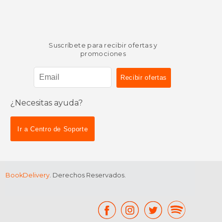
$ 39.92
$ 30.
50%
40%
dcto.
dcto.
$ 19.96
$ 18.
Suscríbete para recibir ofertas y
promociones
¿Necesitas ayuda?
Ir a Centro de Soporte
BookDelivery
. Derechos Reservados.