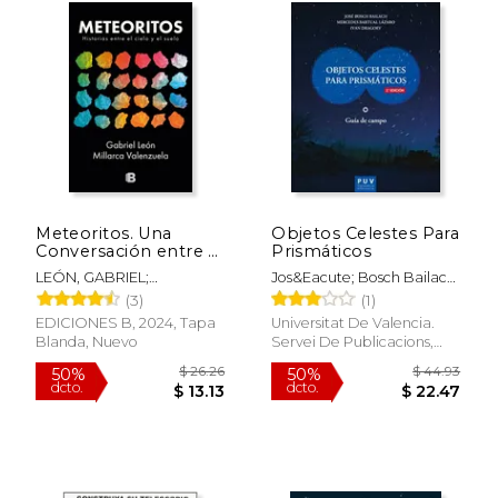
$ 54.87
$ 85.
50%
50%
Meteoritos. Una
Objetos Celestes Para
dcto.
dcto.
$ 27.43
$ 42.
Conversación entre el
Prismáticos
suelo y el cielo
LEÓN, GABRIEL;
Jos&Eacute; Bosch Bailach;
VALENZUELA PICÓN,
Mercedes Bartual
(3)
(1)
EDITH MILLARCA
L&Aacute;Zaro; Ivan
EDICIONES B, 2024, Tapa
Universitat De Valencia.
Dragoev
Blanda, Nuevo
Servei De Publicacions,
2020, Encuadernación En
Espiral, Nuevo