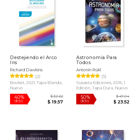
Destejiendo el Arco
Astronomía Para
Iris
Todos
Richard Dawkins
Antonín Rükl
(2)
(5)
Booket, 2021, Tapa Blanda,
Susaeta Ediciones, 2016, 1
Nuevo
Edición, Tapa Dura, Nuevo
$ 32.62
$ 47.
40%
50%