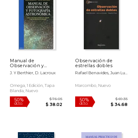
Manual de
Observación de
Observación y
estrellas dobles
Fotografía
J. Y Berthier, D. Lacroux
Rafael Benavides, Juan Luis
Astronómica
González, Edgardo R. Masa
Omega, 1 Edición, Tapa
Marcombo, Nuevo
Blanda, Nuevo
$ 39.92
$ 57.
50%
50%
dcto.
dcto.
$ 19.96
$ 28.