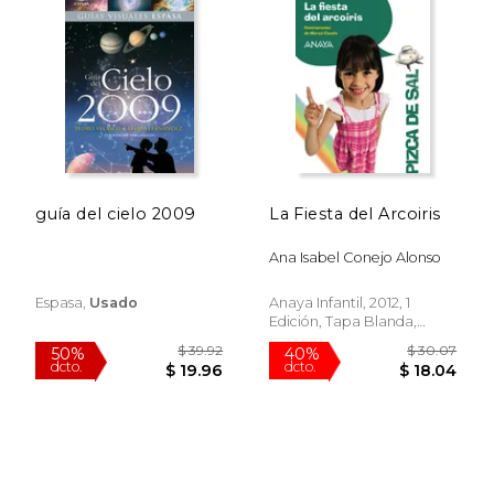
guía del cielo 2009
La Fiesta del Arcoiris
Ana Isabel Conejo Alonso
Espasa,
Usado
Anaya Infantil, 2012, 1
Edición, Tapa Blanda,
Nuevo
$ 26.26
$ 44.
50%
50%
dcto.
dcto.
$ 13.13
$ 22.