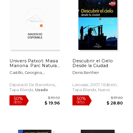
Univers Patxot: Masia
Descubrir el Cielo
Mariona. Parc Natural
Desde la Ciudad
del Montseny
Castillo, Georgina,
Denis Berthier
Diputació De Barcelona,
Caus, Ramon
Diputació De Barcelona,,
Larousse, 2007, 1 Edición,
Tapa Blanda,
Usado
Tapa Blanda, Nuevo
$ 87.67
$ 90.
40%
50%
dcto.
dcto.
$ 52.60
$ 45.