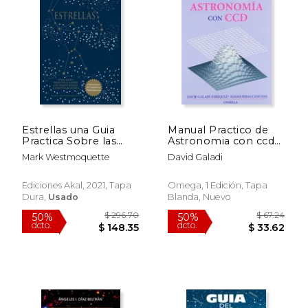
Estrellas una Guia
Manual Practico de
Practica Sobre las
Astronomia con ccd
Principales
(Geografía y
Mark Westmoquette
David Galadi
Constelaciones
Geología-
Astronomia)
Ediciones Akal, 2021, Tapa
Omega, 1 Edición, Tapa
Dura,
Usado
Blanda, Nuevo
$ 76.05
$ 69.
50%
50%
dcto.
dcto.
$ 38.02
$ 34.