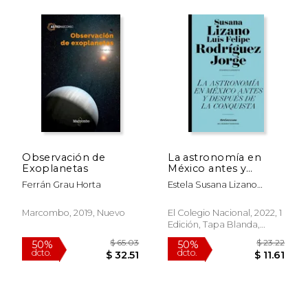
$ 115.68
$ 69.
50%
50%
dcto.
dcto.
$ 57.84
$ 34.
Observación de
La astronomía en
Exoplanetas
México antes y
después de la
Ferrán Grau Horta
Estela Susana Lizano
Conquista
Soberón
Marcombo, 2019, Nuevo
El Colegio Nacional, 2022, 1
Edición, Tapa Blanda,
Nuevo