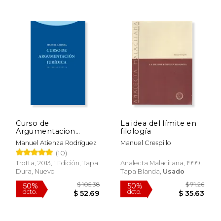
Curso de
La idea del límite en
Argumentacion
filología
$ 49.78
$ 39.
50%
50%
Juridica
Manuel Atienza Rodríguez
Manuel Crespillo
dcto.
dcto.
$ 24.89
$ 19.
(10)
Trotta, 2013, 1 Edición, Tapa
Analecta Malacitana, 1999,
Dura, Nuevo
Tapa Blanda,
Usado