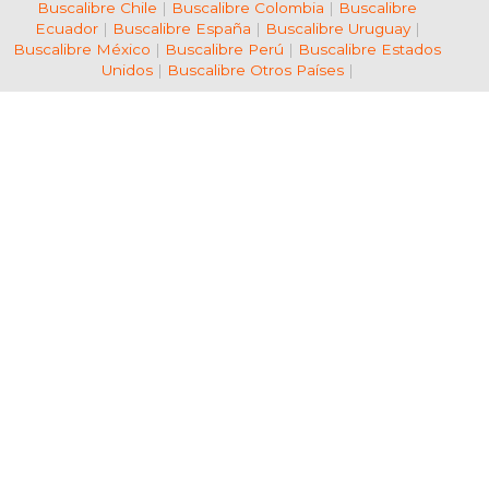
Buscalibre Chile
|
Buscalibre Colombia
|
Buscalibre
Ecuador
|
Buscalibre España
|
Buscalibre Uruguay
|
Buscalibre México
|
Buscalibre Perú
|
Buscalibre Estados
Unidos
|
Buscalibre Otros Países
|