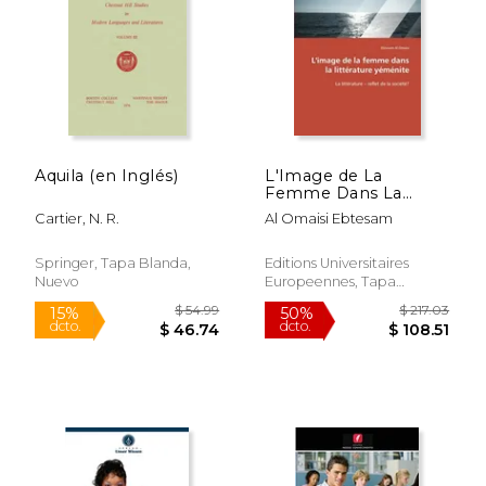
Aquila (en Inglés)
L'Image de La
Femme Dans La
Litterature Yemenite
Cartier, N. R.
Al Omaisi Ebtesam
$ 235.03
$ 260.
50%
50%
Springer, Tapa Blanda,
Editions Universitaires
dcto.
dcto.
$ 117.52
$ 130.
Nuevo
Europeennes, Tapa
Blanda, Nuevo