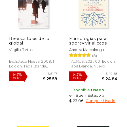
Re-escrituras de lo
Etimologías para
global
sobrevivir al caos
Virgilio Tortosa
Andrea Marcolongo
(8)
Biblioteca Nueva, 2008, 1
TAURUS, 2021, 001 Edición,
Edición, Tapa Blanda,
Tapa Blanda, Nuevo
Usado
Disponible
Usado
en Buen Estado a
$ 23.06
.
Comprar Usado
$ 51.17
$ 49.
50%
50%
dcto.
dcto.
$ 25.58
$ 24.