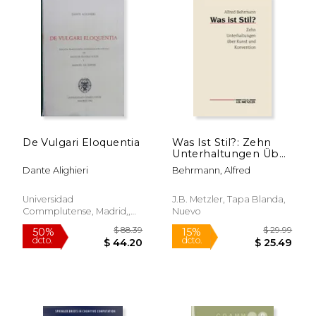
$ 40.68
$ 11
50%
12%
dcto.
dcto.
$ 20.34
$ 10.
De Vulgari Eloquentia
Was Ist Stil?: Zehn
Unterhaltungen Über
Kunst Und
Dante Alighieri
Behrmann, Alfred
Konvention (en
Alemán)
Universidad
J.B. Metzler, Tapa Blanda,
Commplutense, Madrid,,
Nuevo
Tapa Blanda,
Usado