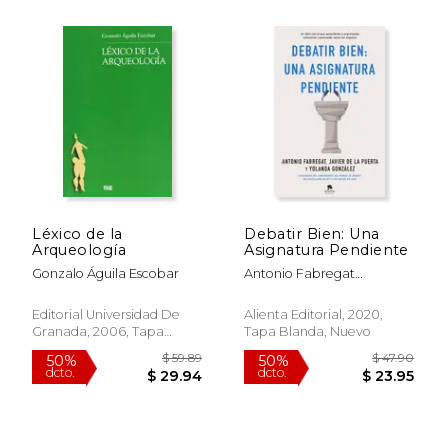
Léxico de la
Debatir Bien: Una
Arqueología
Asignatura Pendiente
Gonzalo Águila Escobar
Antonio Fabregat
Marianini; Yolanda
Gonz&Aacute;Lez; Javier
Editorial Universidad De
Alienta Editorial, 2020,
De La Puerta Cresis
Granada, 2006, Tapa
Tapa Blanda, Nuevo
Blanda, Nuevo
$ 25.79
$ 24.
50%
15%
dcto.
dcto.
$ 12.90
$ 20.