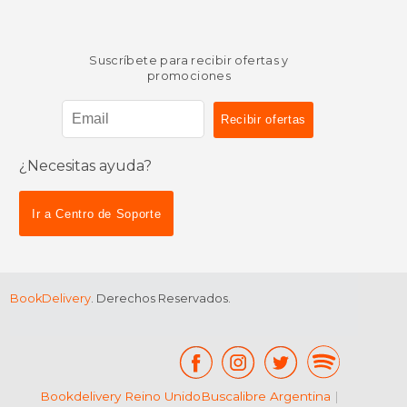
Suscríbete para recibir ofertas y
promociones
$ 79.80
50%
dcto.
$ 39.90
¿Necesitas ayuda?
Ir a Centro de Soporte
BookDelivery
. Derechos Reservados.
Bookdelivery Reino Unido
Buscalibre Argentina
|