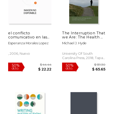
el conflicto
The Interruption That
comunicativo en las
we Are: The Health of
empresas desde el
the Lived Body,
Esperanza Morales Lopez
Michael J. Hyde
análisis del discurso
Narrative, and Public
Moral Argument
(Studies in Rhetoric
, 2006, Nuevo
University Of South
(en Inglés)
Carolina Press, 2018, Tapa
Dura, Nuevo
$ 71.51
$ 21
50%
40%
dcto.
dcto.
$ 35.75
$ 13.