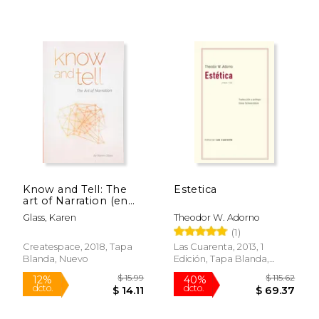
$ 9.99
$ 66.
15%
50%
dcto.
dcto.
$ 8.49
$ 33.
Know and Tell: The
Estetica
art of Narration (en
Inglés)
Glass, Karen
Theodor W. Adorno
(1)
Createspace, 2018, Tapa
Las Cuarenta, 2013, 1
Blanda, Nuevo
Edición, Tapa Blanda,
Nuevo