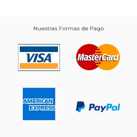
$ 235.11
$ 236.
50%
50%
dcto.
dcto.
Nuestras Formas de Pago
$ 117.56
$ 118.