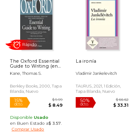
$ 26.80
$ 74.
15%
50%
dcto.
dcto.
$ 22.78
$ 37.
The Oxford Essential
La ironía
Guide to Writing (en
Inglés)
Kane, Thomas S.
Vladimir Jankelevitch
Berkley Books, 2000, Tapa
TAURUS, 2021, 1 Edición,
Blanda, Nuevo
Tapa Blanda, Nuevo
Rápido
Disponible
Usado
en Buen Estado a
$ 3.57
.
Comprar Usado