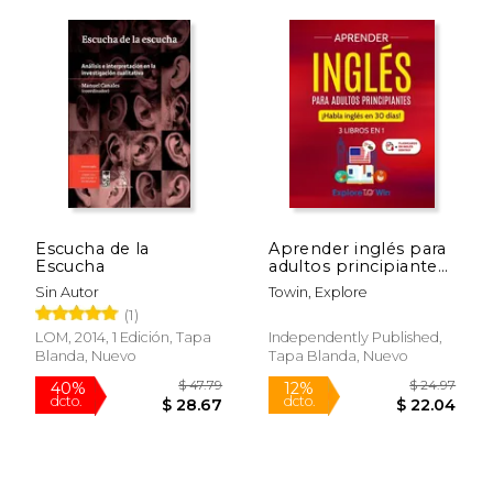
Escucha de la
Aprender inglés para
Escucha
adultos principiantes:
3 libros en 1: ¡Habla
Sin Autor
Towin, Explore
inglés en 30 días!
(1)
LOM, 2014, 1 Edición, Tapa
Independently Published,
Blanda, Nuevo
Tapa Blanda, Nuevo
$ 59.89
$ 47.
50%
50%
dcto.
dcto.
$ 29.94
$ 23.