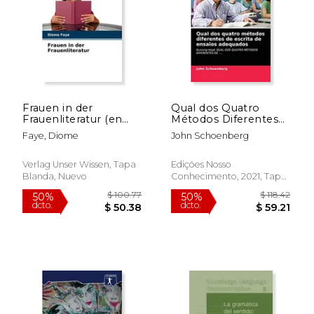
Frauen in der
Qual dos Quatro
Frauenliteratur (en
Métodos Diferentes
Alemán)
de Escrita de Ensaios
Faye, Diome
John Schoenberg
Adequados: Running
Head: Qual dos
Quatro Métodos
Verlag Unser Wissen, Tapa
Edições Nosso
Diferentes de. (en
Blanda, Nuevo
Conhecimento, 2021, Tapa
Portugués)
Blanda, Nuevo
$ 99.99
$ 54.
15%
15%
dcto.
dcto.
$ 84.99
$ 46.