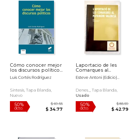
dcto.
dcto.
$ 28.67
$ 22.
Cómo conocer mejor
Laportacio de les
los discursos políticos
Comarques al
(Libros de Síntesis)
Patrimoni Valencia
Luis Cortés Rodríguez
Esteve Antoni (Edicio)
Casanova Emili
Sintesis, Tapa Blanda,
Denes.,, Tapa Blanda,
Nuevo
Usado