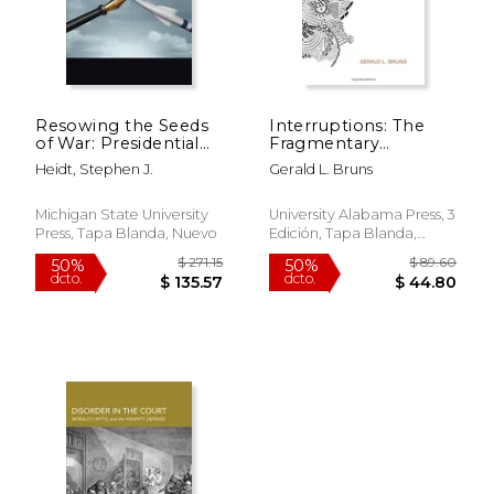
dcto.
dcto.
$ 45.98
$ 37.
Resowing the Seeds
Interruptions: The
of War: Presidential
Fragmentary
Peace Rhetoric Since
Aesthetic in Modern
Heidt, Stephen J.
Gerald L. Bruns
1945 (en Inglés)
Literature (Modern &
Contemporary
Poetics) (en Inglés)
Michigan State University
University Alabama Press, 3
Press, Tapa Blanda, Nuevo
Edición, Tapa Blanda,
Nuevo