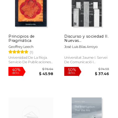
Principios de
Discurso y sociedad II.
Pragmática
Nuevas
contribuciones al
Geoffrey Leech
José Luis Blas Arroyo
estudio de la lengua
(1)
en un contexto social
(Estudis Filològics)
Universidad De La Rioja.
Universitat Jaume I. Servei
Servicio De Publicaciones,
De Comunicació I
1997, 1 Edición, Tapa
Publicacions, Tapa Blanda,
Blanda, Nuevo
Nuevo
$ 100.77
$ 118
50%
50%
dcto.
dcto.
$ 50.38
$ 59.