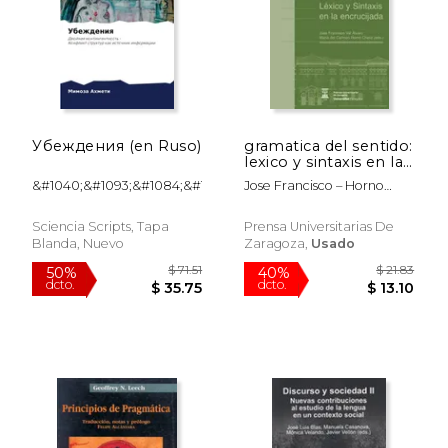
Убеждения (en Ruso)
gramatica del sentido:
lexico y sintaxis en la
encrucijada
&#1040;&#1093;&#1084;&#1077;&#1090;&#108
Jose Francisco – Horno
Cheliz Val Alvaro
Sciencia Scripts, Tapa
Prensa Universitarias De
Blanda, Nuevo
Zaragoza,
Usado
$ 54.99
$ 217.
15%
50%
dcto.
dcto.
$ 46.74
$ 108.