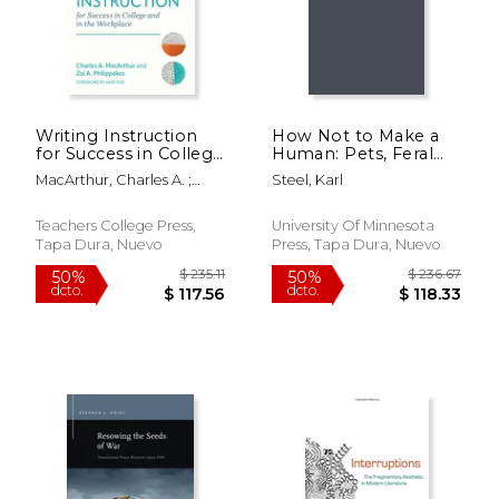
Writing Instruction
How Not to Make a
for Success in College
Human: Pets, Feral
and in the Workplace
Children, Worms, Sky
MacArthur, Charles A. ;
Steel, Karl
(en Inglés)
Burial, Oysters (en
Philippakos, Zoi A. ; Perin,
Inglés)
Dolores
Teachers College Press,
University Of Minnesota
Tapa Dura, Nuevo
Press, Tapa Dura, Nuevo
$ 76.64
$ 74.
40%
50%