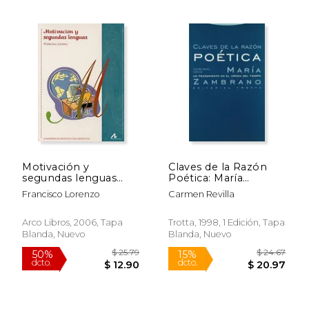
Motivación y
Claves de la Razón
segundas lenguas
Poética: María
(Cuadernos de
Zambrano: Un
Francisco Lorenzo
Carmen Revilla
didáctica del
Pensamiento en el
español/LE)
Orden del Tiempo
$ 105.38
$ 71
50%
50%
(Estructuras y
Arco Libros, 2006, Tapa
Trotta, 1998, 1 Edición, Tapa
dcto.
dcto.
$ 52.69
$ 35.
Procesos. Filosofía)
Blanda, Nuevo
Blanda, Nuevo