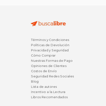
$ 271.15
$ 89.
50%
50%
dcto.
dcto.
$ 135.57
$ 44.
Términos y Condiciones
Políticas de Devolución
Privacidad y Seguridad
Cómo Comprar
Nuestras Formas de Pago
Opiniones de Clientes
Costos de Envío
Seguridad Redes Sociales
Blog
Lista de autores
Incentivo a la Lectura
Libros Recomendados