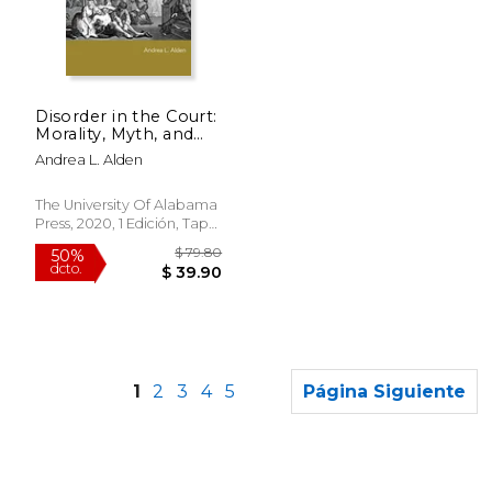
$ 44.44
$ 131.
50%
50%
dcto.
dcto.
$ 22.22
$ 65.
Disorder in the Court:
Morality, Myth, and
the Insanity Defense
Andrea L. Alden
(Rhetoric, Law, and
the Humanities) (en
Inglés)
The University Of Alabama
Press, 2020, 1 Edición, Tapa
Blanda, Nuevo
1
2
3
4
5
Página Siguiente