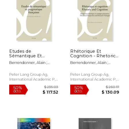
$ 54.99
$ 151
15%
50%
dcto.
dcto.
$ 46.74
$ 75.
Etudes de
Rhétorique Et
Sémantique Et
Cognition - Rhetoric
Pragmatique
and Cognition:
Berrendonner, Alain ;
Berrendonner, Alain ;
Françaises (en
Perspectives
Béguelin, Marie-José ;
Béguelin, Marie-José ;
Francés)
Théoriques Et
Miéville, Denis
Maillat, Didier
Stratégies Persuasives
Peter Lang Group Ag,
Peter Lang Group Ag,
- Theoretical
International Academic P,
International Academic P,
Perspectives and
Tapa Blanda, Nuevo
Tapa Blanda, Nuevo
Persuasive Strategi
(en Francés)