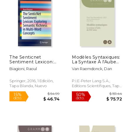
$ 69.55
$ 85.
50%
50%
dcto.
dcto.
$ 34.77
$ 42.
The Senticnet
Modèles Syntaxiques:
Sentiment Lexicon:
La Syntaxe À l'Aube
Exploring Semantic
Du Xxie Siècle (en
Biagioni, Raoul
Van Raemdonck, Dan
Richness in Multi-
Francés)
Word Concepts (en
Inglés)
Springer, 2016, 1 Edición,
P.I.E-Peter Lang S.A.,
Tapa Blanda, Nuevo
Editions Scientifiques, Tapa
Blanda, Nuevo