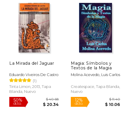
La Mirada del Jaguar
Magia: Símbolos y
Textos de la Magia
Eduardo Viveiros De Castro
Molina Acevedo, Luis Carlos
(1)
Tinta Limon, 2013, Tapa
Createspace, Tapa Blanda,
Blanda, Nuevo
Nuevo
$ 47.79
$ 24.
40%
12%