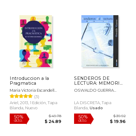
$ 15.99
$ 115
12%
40%
dcto.
dcto.
$ 14.11
$ 69.
Introduccion a la
SENDEROS DE
Pragmatica
LECTURA: MEMORIA
Y HERMENEUTICA
Maria Victoria Escandell
OSWALDO GUERRA
LITERARIA
Vidal
SANCHEZ
(3)
Ariel, 2013, 1 Edición, Tapa
LA DISCRETA, Tapa
Blanda, Nuevo
Blanda,
Usado