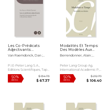
$ 88.39
$ 29.
50%
15%
dcto.
dcto.
$ 44.20
$ 25.
Les Co-Prédicats
Modalités Et Temps:
Adjectivants:
Des Modèles Aux
Propriétés Et
Données (en Francés)
Van Raemdonck, Dan ;
Berrendonner, Alain ;
Fonction Des
Havu, Eva ; Pierrard, Michel
Béguelin, Marie-José ; Mari,
Adjectifs Et Des
Alda
Participes Adjoints
P.I.E-Peter Lang S.A.,
Peter Lang Group Ag,
(en Francés)
Editions Scientifiques, Tapa
International Academic P,
Blanda, Nuevo
Tapa Blanda, Nuevo