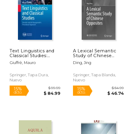
Text Linguistics and
A Lexical Semantic
Classical Studies:
Study of Chinese
$ 134.73
$ 212.
50%
50%
Dressler and de
Opposites (en Inglés)
Giuffrè, Mauro
Ding, Jing
dcto.
dcto.
$ 67.37
$ 106.
Beaugrande's
Procedural Approach
(en Inglés)
Springer, Tapa Dura,
Springer, Tapa Blanda,
Nuevo
Nuevo