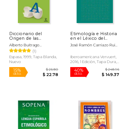
$ 93.77
$ 42.
50%
50%
dcto.
dcto.
$ 46.88
$ 21.
Diccionario del
Etimología e Historia
Origen de las
en el Léxico del
Palabras
Español: Estudios
Alberto Buitrago
José Ramón Carriazo Ruiz,
Ofrecidos a José
Jiménez,José Agustín
Emma Falque Rey, Marta
(1)
Antonio Pascual
Torijano Pérez
Sánchez Orense (Eds.)
(Magister Bonus et
Espasa, 1999, Tapa Blanda,
Iberoamericana Vervuert,
Mariano Quirós García
Sapiens)
Nuevo
2016, 1 Edición, Tapa Dura,
Nuevo