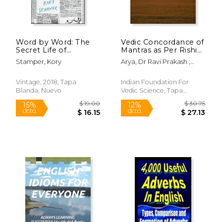
Word by Word: The
Vedic Concordance of
Secret Life of
Mantras as Per Rishi
Dictionaries (en
and Devata (en
Stamper, Kory
Arya, Dr Ravi Prakash ;
Inglés)
Sánscrito)
Arya, Sh Ram Narain
Vintage, 2018, Tapa
Indian Foundation For
Blanda, Nuevo
Vedic Science, Tapa
Blanda, Nuevo
$ 430.70
$ 59.
50%
50%
dcto.
dcto.
$ 215.35
$ 29.