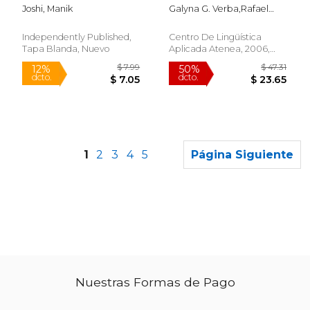
Building (en Inglés)
Joshi, Manik
Galyna G. Verba,Rafael
Guzmán Tirado
Independently Published,
Centro De Lingüística
Tapa Blanda, Nuevo
Aplicada Atenea, 2006,
Tapa Blanda, Nuevo
1
2
3
4
5
Página Siguiente
Nuestras Formas de Pago
$ 18.95
$ 52.
15%
6%
dcto.
dcto.
$ 16.11
$ 49.