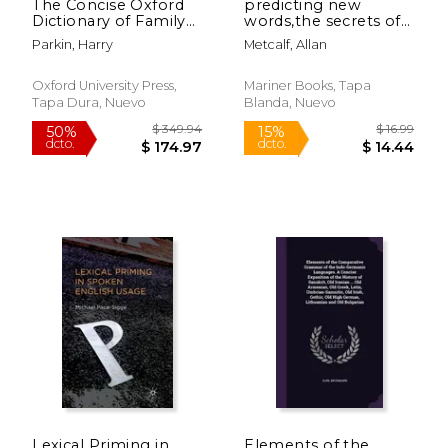
The Concise Oxford
predicting new
Dictionary of Family
words,the secrets of
Names in Britain (en
their success (en
Parkin, Harry
Metcalf, Allan
Inglés)
Inglés)
Oxford University Press,
Mariner Books, Tapa
Tapa Dura, Nuevo
Blanda, Nuevo
$ 60.64
$ 37
50%
50%
dcto.
dcto.
$ 30.32
$ 18.
Lexical Priming in
Elements of the