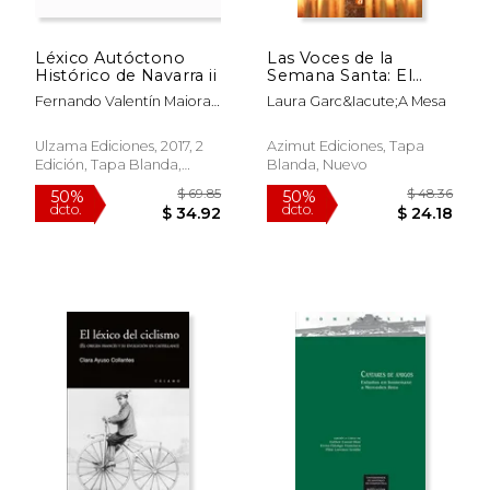
$ 25.00
$ 156.
12%
15%
dcto.
dcto.
$ 22.06
$ 133.
Léxico Autóctono
Las Voces de la
Histórico de Navarra ii
Semana Santa: El
Léxico Cofrade en
Fernando Valentín Maiora
Laura Garc&Iacute;A Mesa
Málaga y Andalucía
Mendía
Ulzama Ediciones, 2017, 2
Azimut Ediciones, Tapa
Edición, Tapa Blanda,
Blanda, Nuevo
Nuevo