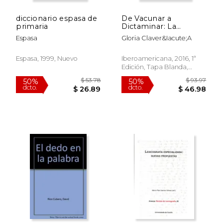
diccionario espasa de
De Vacunar a
primaria
Dictaminar: La
Lexicografía
Espasa
Gloria Claver&Iacute;A
Académica
$ 69.85
$ 48.
50%
50%
Decimonónica y el
dcto.
dcto.
$ 34.92
$ 24.
Neologismo
Espasa, 1999, Nuevo
Iberoamericana, 2016, 1ª
Edición, Tapa Blanda,
Nuevo