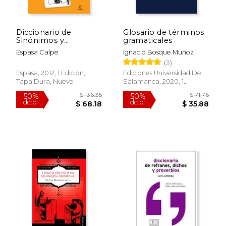
Diccionario de
Glosario de términos
Sinónimos y
gramaticales
Antónimos
Espasa Calpe
Ignacio Bosque Muñoz
(3)
Espasa, 2012, 1 Edición,
Ediciones Universidad De
Tapa Dura, Nuevo
Salamanca, 2020, 1
Edición, Tapa Blanda,
Nuevo