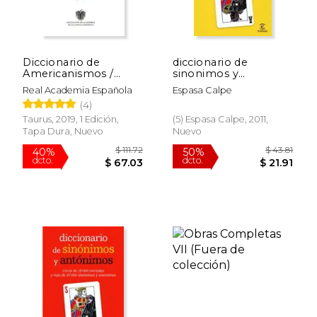
Diccionario de
diccionario de
Americanismos /
sinonimos y
Dictionary of
antonimos
Real Academia Española
Espasa Calpe
Standarized Latin
(4)
American Vocabulary
Taurus, 2019, 1 Edición,
(5) Espasa Calpe, 2011,
Tapa Dura, Nuevo
Nuevo
$ 111.72
$ 43.
40%
50%
dcto.
dcto.
$ 67.03
$ 21.