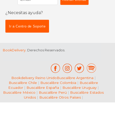
¿Necesitas ayuda?
$ 7.99
$ 47
12%
50%
dcto.
dcto.
$ 7.05
$ 23.
Ir a Centro de Soporte
BookDelivery
. Derechos Reservados.
Bookdelivery Reino Unido
Buscalibre Argentina
|
Buscalibre Chile
|
Buscalibre Colombia
|
Buscalibre
Ecuador
|
Buscalibre España
|
Buscalibre Uruguay
|
Buscalibre México
|
Buscalibre Perú
|
Buscalibre Estados
Unidos
|
Buscalibre Otros Países
|