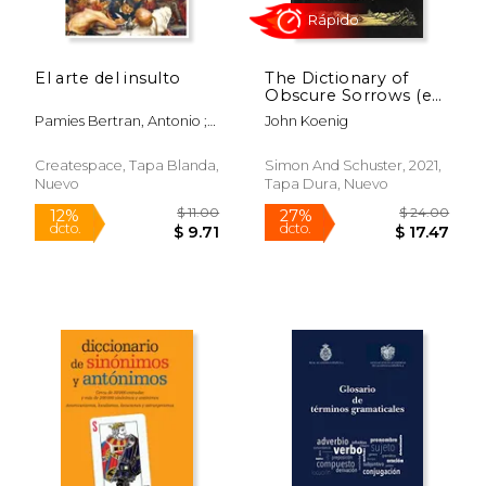
El arte del insulto
The Dictionary of
Obscure Sorrows (en
Inglés)
Pamies Bertran, Antonio ;
John Koenig
Manjon Pozas, Francisco
Jose ; Luque Duran, Juan
Createspace, Tapa Blanda,
Simon And Schuster, 2021,
De Dios
Nuevo
Tapa Dura, Nuevo
Rápido
$ 11.00
$ 24.
12%
27%
dcto.
dcto.
$ 9.71
$ 17.