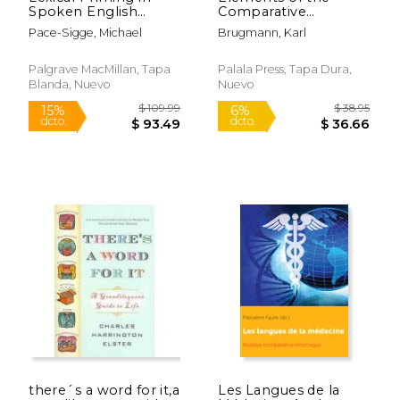
Spoken English
Comparative
Usage (en Inglés)
Grammar of the
Pace-Sigge, Michael
Brugmann, Karl
Indo-Germanic
Languages. A Concise
Exposition of the
Palgrave MacMillan, Tapa
Palala Press, Tapa Dura,
History of Sanskrit,
Blanda, Nuevo
Nuevo
Old Iranian ... Old
Armenian, Old (en
Inglés)
$ 28.17
$ 64.
50%
50%
dcto.
dcto.
$ 14.09
$ 32.
there´s a word for it,a
Les Langues de la