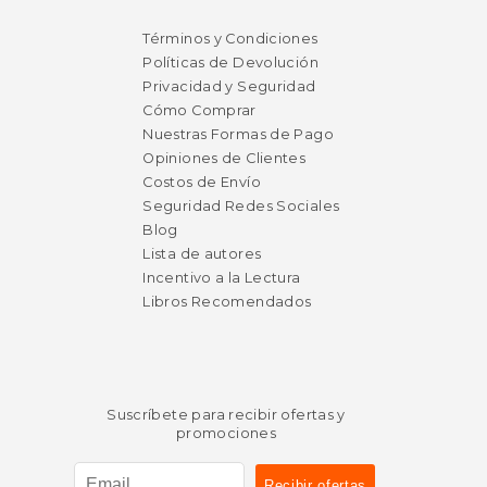
$ 30.25
$ 41
12%
6%
dcto.
dcto.
$ 26.69
$ 39.
Términos y Condiciones
Políticas de Devolución
Privacidad y Seguridad
Cómo Comprar
Nuestras Formas de Pago
Opiniones de Clientes
Costos de Envío
Seguridad Redes Sociales
Blog
Lista de autores
Incentivo a la Lectura
Libros Recomendados
Suscríbete para recibir ofertas y
promociones