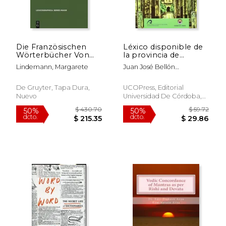
Die Französischen
Léxico disponible de
Wörterbücher Von
la provincia de
Den Anfängen Bis
Córdoba
Lindemann, Margarete
Juan José Bellón
1600: Entstehung
Fernández
Und Typologische
Beschreibung (en
De Gruyter, Tapa Dura,
UCOPress, Editorial
Alemán)
Nuevo
Universidad De Córdoba,
2011, Tapa Blanda, Nuevo
$ 79.20
$ 39.
40%
50%
dcto.
dcto.
$ 47.52
$ 19.