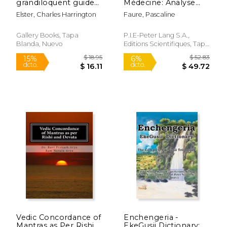
grandiloquent guide
Médecine: Analyse
to life (en Inglés)
Comparative
Elster, Charles Harrington
Faure, Pascaline
Interlingue (en
Francés)
Gallery Books, Tapa
P.I.E-Peter Lang S.A.,
Blanda, Nuevo
Editions Scientifiques, Tapa
Blanda, Nuevo
$ 349.94
$ 16
50%
15%
dcto.
dcto.
$ 174.97
$ 14.
Vedic Concordance of
Enchengeria -
Mantras as Per Rishi
EkeGusii Dictionary: