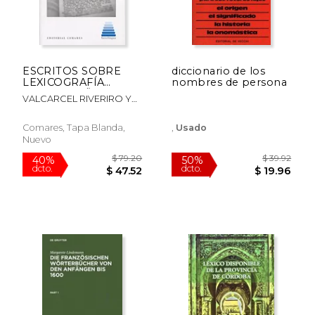
ESCRITOS SOBRE
diccionario de los
LEXICOGRAFÍA
nombres de persona
PLURILINGÜE
VALCARCEL RIVERIRO Y
ESPECIALIZADA
OTROS
Comares, Tapa Blanda,
,
Usado
Nuevo
$ 107.15
$ 53
40%
50%
dcto.
dcto.
$ 64.29
$ 26.