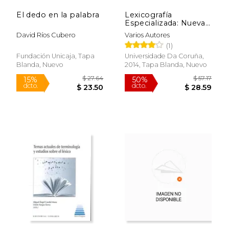
El dedo en la palabra
Lexicografía
Especializada: Nuevas
Propuestas (Anexos
David Ríos Cubero
Varios Autores
de Revista de
(1)
Lexicografía)
Fundación Unicaja, Tapa
Universidade Da Coruña,
Blanda, Nuevo
2014, Tapa Blanda, Nuevo
$ 34.01
$ 102.
50%
50%
dcto.
dcto.
$ 17.01
$ 51.