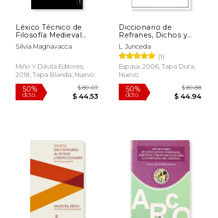
$ 136.35
$ 71
50%
50%
dcto.
dcto.
$ 68.18
$ 35.
Léxico Técnico de
Diccionario de
Filosofía Medieval
Refranes, Dichos y
(Segunda Edición
Proverbios
Silvia Magnavacca
L. Junceda
Ampliada) (Ideas en
(1)
Debate: Serie Historia
Antigua~Moderna)
Miño Y Dávila Editores,
Espasa, 2006, Tapa Dura,
2018, Tapa Blanda, Nuevo
Nuevo