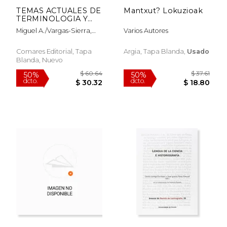
TEMAS ACTUALES DE
Mantxut? Lokuzioak
TERMINOLOGIA Y
ESTUDIOS SOBRE EL
Miguel A./Vargas-Sierra,
Varios Autores
LEXICO
Chelo Candel-Mora
Comares Editorial, Tapa
Argia, Tapa Blanda,
Usado
Blanda, Nuevo
$ 53.78
$ 93.
50%
50%
dcto.
dcto.
$ 26.89
$ 46.