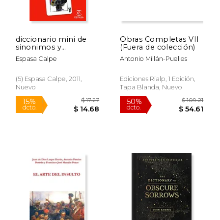
diccionario mini de
Obras Completas VII
sinonimos y
(Fuera de colección)
antonimos
Espasa Calpe
Antonio Millán-Puelles
(5) Espasa Calpe, 2011,
Ediciones Rialp, 1 Edición,
Nuevo
Tapa Blanda, Nuevo
$ 17.27
$ 109.
15%
50%
dcto.
dcto.
$ 14.68
$ 54.