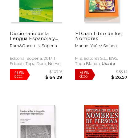
Diccionario de la
El Gran Libro de los
Lengua Española y
Nombres
Etimológico
Ram&Oacute;N Sopena
Manuel Yañez Solana
Editorial Sopena, 2017, 1
M.E. Editores S.L., 1995,
Edición, Tapa Dura, Nuevo
Tapa Blanda,
Usado
$ 26.80
$ 248.
15%
40%
dcto.
dcto.
$ 22.78
$ 149.