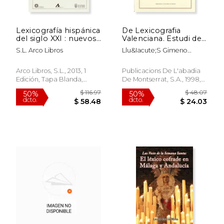
Lexicografía hispánica
De Lexicografia
del siglo XXI : nuevos
Valenciana. Estudi del
proyectos y
Vocabulari del
S.L. Arco Libros
Llu&Iacute;S Gimeno
perspectivas :
Maestrat de Joaquim
Bet&Iacute;
homenaje al profesor
Garcia Girona (en
Cristóbal Corrales
Catalán)
Arco Libros, S.L., 2013, 1
Publicacions De L'abadia
Zumbado
Edición, Tapa Blanda,
De Montserrat, S.A., 1998,
Nuevo
Tapa Blanda, Nuevo