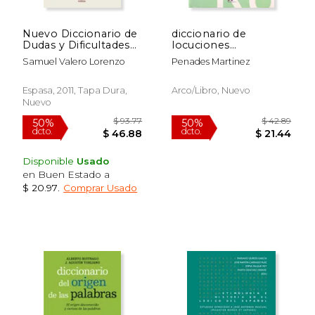
Nuevo Diccionario de
diccionario de
$ 89.07
$ 89.
50%
50%
Dudas y Dificultades
locuciones
dcto.
dcto.
$ 44.53
$ 44.
de la Lengua
nominales-adjetivas-
Samuel Valero Lorenzo
Penades Martinez
Española
pronom.p/enseñanza
español(r)(2008)
Espasa, 2011, Tapa Dura,
Arco/libro, Nuevo
Nuevo
Disponible
Usado
en Buen Estado a
$ 20.97
.
Comprar Usado