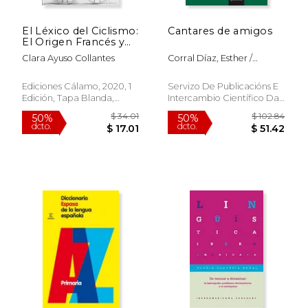
El Léxico del Ciclismo:
Cantares de amigos
$ 116.97
$ 48.
50%
50%
El Origen Francés y
dcto.
dcto.
$ 58.48
$ 24.
su Evolución en
Clara Ayuso Collantes
Corral Díaz, Esther /
Castellano (Varios)
Fidalgo Francisco, Elvira /
Lorenzo Gradín, Pilar
Ediciones Cálamo, 2020, 1
Servizo De Publicacións E
Edición, Tapa Blanda,
Intercambio Científico Da
Nuevo
USC, Nuevo