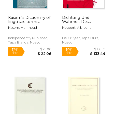
Kasem's Dictionary of
Dichtung Und
linguistic terms
Wahrheit Des
English-Arabic-
Zweisprachigen
Kasem, Mahmoud
Neubert, Albrecht
Germanقـــــامــــ&#1600
Wörterbuchs (en
(en Inglés)
Alemán)
Independently Published,
De Gruyter, Tapa Dura,
Tapa Blanda, Nuevo
Nuevo
$ 13.60
$ 9.
12%
12%
dcto.
dcto.
$ 12.00
$ 8.