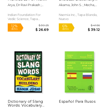
and Devata (en
The Complete
Arya, Dr Ravi Prakash ;
Akama, John S. ; Mecha,
Sánscrito)
EkeGusii Trilingual
Arya, Sh Ram Narain
Evans G. ; Otieno, Peter N.
Dictionary (en Inglés)
Indian Foundation For
Nsemia Inc., Tapa Blanda,
Vedic Science, Tapa
Nuevo
Blanda, Nuevo
$ 109.99
$ 38.
15%
6%
dcto.
dcto.
$ 93.49
$ 36.
Dictionary of Slang
Español Para Rusos
Words: Vocabulary