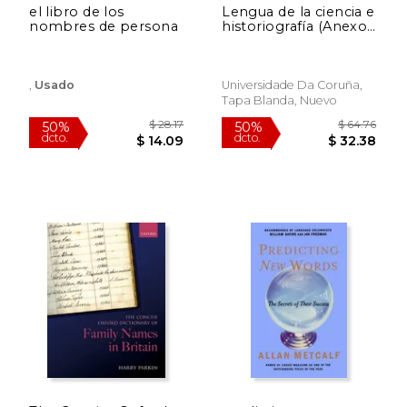
el libro de los
Lengua de la ciencia e
nombres de persona
historiografía (Anexos
Revista de
Lexicografía)
,
Usado
Universidade Da Coruña,
Tapa Blanda, Nuevo
$ 27.64
$ 57
15%
50%
dcto.
dcto.
$ 23.50
$ 28.