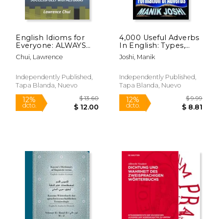
English Idioms for
4,000 Useful Adverbs
Everyone: ALWAYS
In English: Types,
LEARNING
Comparison and
Chui, Lawrence
Joshi, Manik
SUCCESSFULLY with
Formation of Adverbs
ALS Books (en Inglés)
(en Inglés)
Independently Published,
Independently Published,
Tapa Blanda, Nuevo
Tapa Blanda, Nuevo
$ 19.00
$ 30.
15%
12%
dcto.
dcto.
$ 16.15
$ 27.