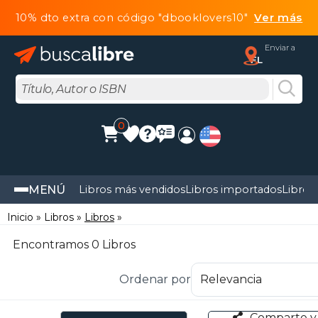
10% dto extra con código "dbooklovers10"
Ver más
Enviar a
FL
0
MENÚ
Libros más vendidos
Libros importados
Libros
Inicio
Libros
Libros
Encontramos 0 Libros
Ordenar por
Comparte y