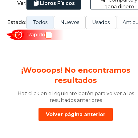
Ver:
Libros Físicos
gana dinero
Estado:
Todos
Nuevos
Usados
Anticu
Rápido
¡Woooops! No encontramos
resultados
Haz click en el siguiente botón para volver a los
resultados anteriores
Volver página anterior