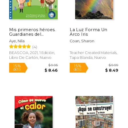
Mis primeros héroes.
La Luz Forma Un
Guardianes del
Arco Iris
planeta
Aye, Nila
Coan, Sharon
(4)
$ 37.69
$ 8.
40%
15%
BEASCOA, 2021, 1 Edición,
Teacher Created Materials,
dcto.
dcto.
$ 22.62
$ 7.
Libro De Cartón, Nuevo
Tapa Blanda, Nuevo