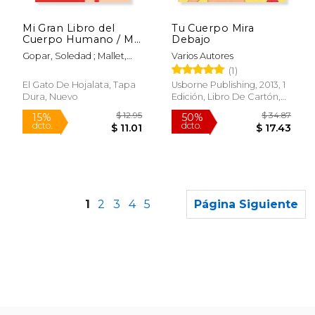
$ 8.99
$ 10.
15%
15%
dcto.
dcto.
$ 7.64
$ 9.
Mi Gran Libro del
Tu Cuerpo Mira
Cuerpo Humano / My
Debajo
Great Book of the
Gopar, Soledad ; Mallet,
Varios Autores
Human Body
Elizabeth
(1)
El Gato De Hojalata, Tapa
Usborne Publishing, 2013, 1
Dura, Nuevo
Edición, Libro De Cartón,
Nuevo
1
2
3
4
5
Página Siguiente
Rápido
Rápido