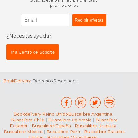
Suscríbete para recibir ofertas y
promociones
¿Necesitas ayuda?
$ 12.95
$ 34.
15%
50%
dcto.
dcto.
$ 11.01
$ 17.
Ir a Centro de Soporte
BookDelivery
. Derechos Reservados.
Bookdelivery Reino Unido
Buscalibre Argentina
|
Buscalibre Chile
|
Buscalibre Colombia
|
Buscalibre
Ecuador
|
Buscalibre España
|
Buscalibre Uruguay
|
Buscalibre México
|
Buscalibre Perú
|
Buscalibre Estados
Unidos
|
Buscalibre Otros Países
|