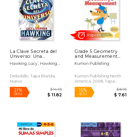
Rápido
Rápido
La Clave Secreta del
Grade 5 Geometry
Universo: Una
and Measurement
Maravillosa Aventura
(Kumon Math
Hawking, Lucy ; Hawking,
Kumon Publishing
por el Cosmos
Workbooks Grade 5)
Stephen
(en Inglés)
Debolsillo, Tapa Blanda,
Kumon Publishing North
Nuevo
America, 2008, Tapa
Blanda, Nuevo
$ 21.99
31%
dcto.
$ 15.13
$ 8.