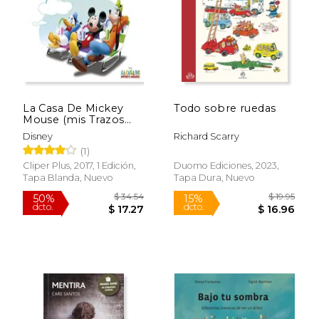
La Casa De Mickey
Todo sobre ruedas
Mouse (mis Trazos
Con Disney. 3 Años)
Disney
Richard Scarry
(1)
Rápido
Rápido
Cliper Plus, 2017, 1 Edición,
Duomo Ediciones, 2023,
Tapa Blanda, Nuevo
Tapa Dura, Nuevo
$ 6.95
$ 14
15%
15%
dcto.
dcto.
$ 5.91
$ 12.