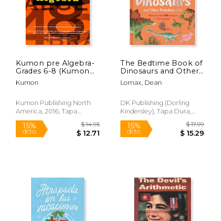
$ 23.53
$ 16
15%
15%
dcto.
dcto.
$ 20.00
$ 14.
Kumon pre Algebra-
The Bedtime Book of
Grades 6-8 (Kumon
Dinosaurs and Other
Middle School Math
Prehistoric Life: Meet
Kumon
Lomax, Dean
Workbooks) (en
More Than 100
Inglés)
Creatures From Long
ago (The Bedtime
Kumon Publishing North
DK Publishing (Dorling
Books) (en Inglés)
America, 2016, Tapa
Kindersley), Tapa Dura,
Blanda, Nuevo
Nuevo
Rápido