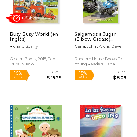
Busy Busy World (en
Salgamos a Jugar
Inglés)
(Elbow Grease)
$ 14.95
$ 17
15%
15%
(Leyendo a Pasos
dcto.
dcto.
$ 12.71
$ 15.
Richard Scarry
Cena, John ; Aikins, Dave
(Step Into Reading))
Golden Books, 2015, Tapa
Random House Books For
Dura, Nuevo
Young Readers, Tapa
Blanda, Nuevo