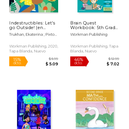
Indestructibles: Let's
Brain Quest
go Outside! (en
Workbook: 5th Grade
Inglés)
Revised Edition (Brain
Trukhan, Ekaterina ; Pixton,
Workman Publishing
Quest Workbooks)
Amy
(en Inglés)
Workman Publishing, 2020,
Workman Publishing, Tapa
Tapa Blanda, Nuevo
Blanda, Nuevo
$ 9.99
$ 44.
15%
50%
dcto.
dcto.
$ 8.49
$ 22.