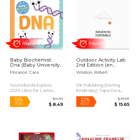
Rápido
Baby Biochemist:
Outdoor Activity Lab
Dna (Baby University)
2nd Edition (en
$ 37.40
$ 5.
40%
15%
(en Inglés)
Inglés)
dcto.
dcto.
$ 22.44
$ 5.
Florance, Cara
Winston, Robert
Sourcebooks Explore,
DK Publishing (Dorling
2020, Libro De Cartón,
Kindersley), Tapa Dura,
Nuevo
Nuevo