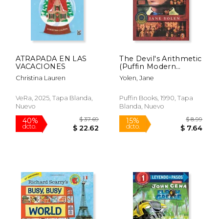
$ 27.32
$ 12
15%
15%
dcto.
dcto.
$ 23.22
$ 11.
ATRAPADA EN LAS
The Devil's Arithmetic
VACACIONES
(Puffin Modern
Classics) (en Inglés)
Christina Lauren
Yolen, Jane
VeRa, 2025, Tapa Blanda,
Puffin Books, 1990, Tapa
Nuevo
Blanda, Nuevo