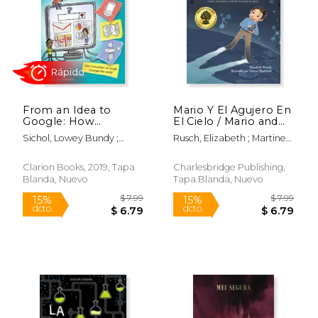
From an Idea to
Mario Y El Agujero En
Google: How
El Cielo / Mario and
Innovation at Google
the Hole in the Sky:
Sichol, Lowey Bundy ;
Rusch, Elizabeth ; Martinez,
Changed the World
Cómo Un Químico
Rápido
Jennings, C. S.
Teresa ; Calvo, Carlos E.
(en Inglés)
Salvó Nuestro
Planeta
Clarion Books, 2019, Tapa
Charlesbridge Publishing,
Blanda, Nuevo
Tapa Blanda, Nuevo
$ 7.99
$ 7.
15%
15%
dcto.
dcto.
$ 6.79
$ 6.