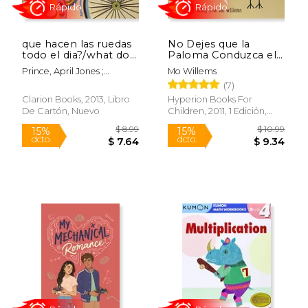
que hacen las ruedas
No Dejes que la
todo el dia?/what do
Paloma Conduzca el
wheels do all day?
Autobus! (Pigeon)
Prince, April Jones ;
Mo Willems
bilingual board book
Laroche, Giles
(7)
Clarion Books, 2013, Libro
Hyperion Books For
De Cartón, Nuevo
Children, 2011, 1 Edición,
Tapa Blanda, Nuevo
$ 5.99
$ 12
15%
46%
dcto.
dcto.
$ 5.09
$ 7.