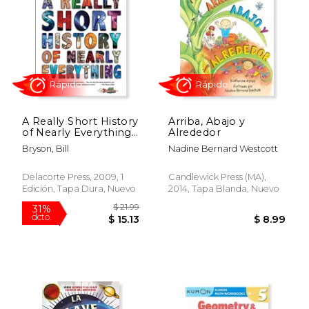
Rápido
A Really Short History
Arriba, Abajo y
of Nearly Everything
Alrededor
(en Inglés)
Bryson, Bill
Nadine Bernard Westcott
Delacorte Press, 2009, 1
Candlewick Press (MA),
Edición, Tapa Dura, Nuevo
2014, Tapa Blanda, Nuevo
$ 16.99
$ 25.
15%
15%
dcto.
dcto.
$ 14.44
$ 21.