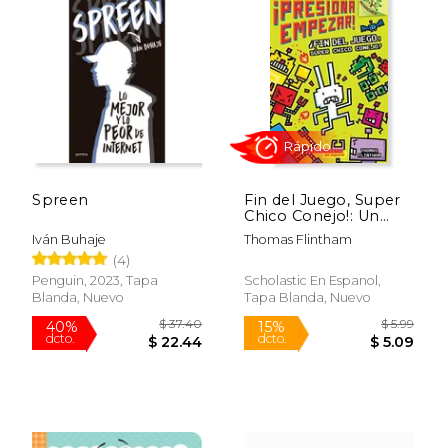
$ 27.80
$ 42.
40%
40%
dcto.
dcto.
$ 16.68
$ 25.
Spreen
Fin del Juego, Super
Chico Conejo!: Un
Libro de la Serie
Iván Buhaje
Thomas Flintham
Branches (Presiona
(4)
Empezar! #1): Un
Libro de la Serie
Penguin, 2023, Tapa
Scholastic En Espanol,
Branches = Game
Blanda, Nuevo
Tapa Blanda, Nuevo
Over, Super Rabbit
Boy!