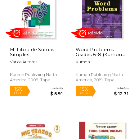
Mi Libro de Sumas
Word Problems
Simples
Grades 6-8 (Kumon
Rápido
Math Workbooks) (en
Varios Autores
Kumon
Inglés)
Kumon Publishing North
Kumon Publishing North
America, 2009, Tapa
America, 2019, Tapa
Blanda, Nuevo
Blanda, Nuevo
$ 14.95
$ 8.
21%
15%
dcto.
dcto.
$ 11.82
$ 7.