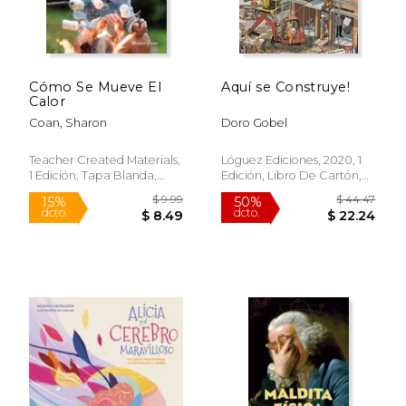
Rápido
Cómo Se Mueve El
Aquí se Construye!
Calor
Coan, Sharon
Doro Gobel
Teacher Created Materials,
Lóguez Ediciones, 2020, 1
1 Edición, Tapa Blanda,
Edición, Libro De Cartón,
Nuevo
Nuevo
$ 17.99
$ 5.
15%
15%
dcto.
dcto.
$ 15.29
$ 5.