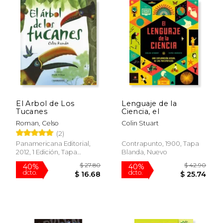
$ 43.28
$ 9.
50%
15%
dcto.
dcto.
$ 21.64
$ 8.
El Arbol de Los
Lenguaje de la
Tucanes
Ciencia, el
Roman, Celso
Colin Stuart
(2)
Panamericana Editorial,
Contrapunto, 1900, Tapa
2012, 1 Edición, Tapa
Blanda, Nuevo
Blanda, Nuevo