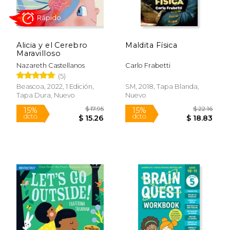
Alicia y el Cerebro
Maldita Física
Maravilloso
Nazareth Castellanos
Carlo Frabetti
(5)
Beascoa, 2022, 1 Edición,
SM, 2018, Tapa Blanda,
Tapa Dura, Nuevo
Nuevo
$ 9.95
$ 9.
15%
15%
dcto.
dcto.
$ 8.46
$ 8.