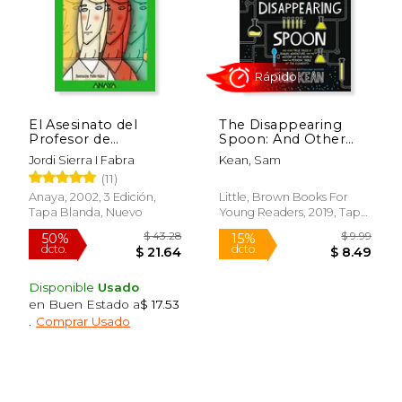
$ 51.04
$ 53.
50%
50%
dcto.
dcto.
$ 25.52
$ 26.
El Asesinato del
The Disappearing
Profesor de
Spoon: And Other
Matemáticas
True Tales of Rivalry,
Jordi Sierra I Fabra
Kean, Sam
Adventure, and the
(11)
History of the World
From the Periodic
Anaya, 2002, 3 Edición,
Little, Brown Books For
Table of the
Tapa Blanda, Nuevo
Young Readers, 2019, Tapa
Elements (en Inglés)
Blanda, Nuevo
Rápido
Disponible
Usado
en Buen Estado a
$ 17.53
.
Comprar Usado