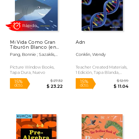
$ 34.54
$ 19
50%
15%
dcto.
dcto.
$ 17.27
$ 16.
Mi Vida Como Gran
Adn
Tiburón Blanco (en
Inglés)
Pang, Bonnie ; Sazaklis,
Conklin, Wendy
John
Picture Window Books,
Teacher Created Materials,
Tapa Dura, Nuevo
1 Edición, Tapa Blanda,
Nuevo