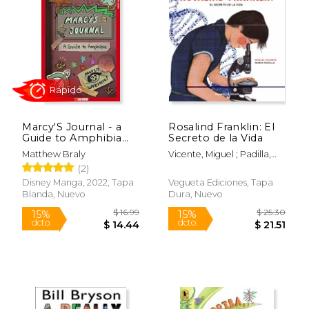
Rápido
Rápido
Marcy'S Journal - a
Rosalind Franklin: El
Guide to Amphibia
Secreto de la Vida
(en Inglés)
Matthew Braly
Vicente, Miguel ; Padilla,
Maria
(2)
$ 9.99
$ 19
15%
22%
Disney Manga, 2022, Tapa
Vegueta Ediciones, Tapa
dcto.
dcto.
$ 8.49
$ 15.
Blanda, Nuevo
Dura, Nuevo