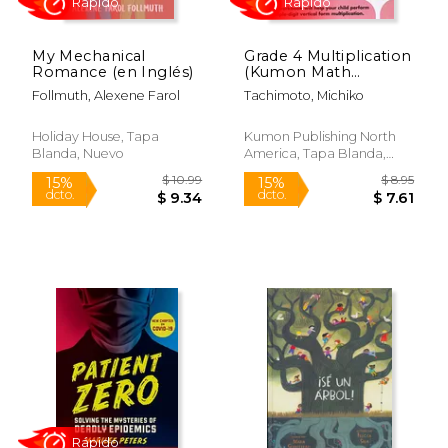
My Mechanical
Grade 4 Multiplication
Romance (en Inglés)
(Kumon Math
Workbooks) (en
Follmuth, Alexene Farol
Tachimoto, Michiko
Inglés)
Holiday House, Tapa
Kumon Publishing North
Blanda, Nuevo
America, Tapa Blanda,
Nuevo
$ 32.43
$ 45.
50%
15%
dcto.
dcto.
$ 16.21
$ 39.