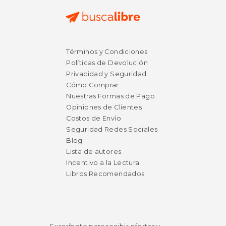
$ 24.95
$ 52.
15%
50%
Términos y Condiciones
dcto.
dcto.
$ 21.21
$ 26.
Políticas de Devolución
Privacidad y Seguridad
Cómo Comprar
Nuestras Formas de Pago
Opiniones de Clientes
Costos de Envío
Seguridad Redes Sociales
Blog
Lista de autores
Incentivo a la Lectura
Libros Recomendados