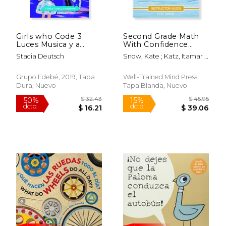
Girls who Code 3
Second Grade Math
Luces Musica y a
With Confidence
Programar
Instructor Guide
Stacia Deutsch
Snow, Kate ; Katz, Itamar ;
(Math With
Klink, Shane
Confidence, 7) (en
Rápido
Inglés)
Grupo Edebé, 2019, Tapa
Well-Trained Mind Press,
Dura, Nuevo
Tapa Blanda, Nuevo
$ 17.95
$ 22
15%
15%
dcto.
dcto.
$ 15.26
$ 18.