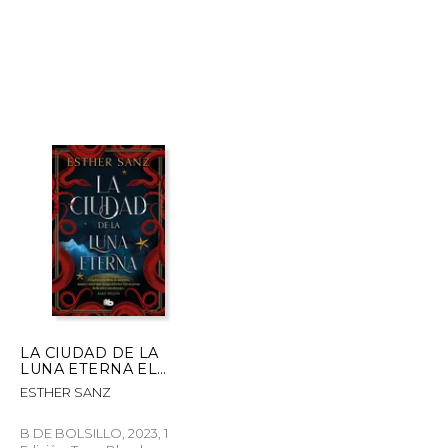
$ 15.99
$ 27.71
40%
dcto.
$ 13.67
$ 16.63
LA CIUDAD DE LA
LUNA ETERNA EL
BOSQUE 3
ESTHER SANZ
B DE BOLSILLO, 2023, 1