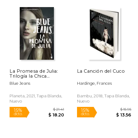
$ 19.95
$ 46.91
50%
15%
dcto.
dcto.
16.96
$ 23.46
La Promesa de Julia:
La Canción del Cuco
Trilogía la Chica
Invisible 3
Blue Jeans
Hardinge, Frances
Planeta, 2021, Tapa Blanda,
Bambu, 2018, Tapa Blanda,
Nuevo
Nuevo