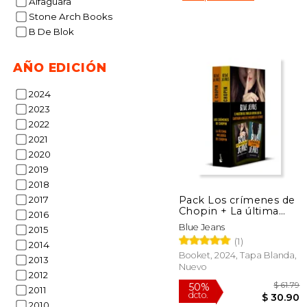
Alfaguara
Stone Arch Books
B De Blok
AÑO EDICIÓN
$
2024
15%
dcto.
$ 
2023
2022
2021
2020
2019
2018
Pack Los crímenes de
2017
Chopin + La última
2016
melodía de Chopin
Blue Jeans
2015
(1)
2014
Booket, 2024, Tapa Blanda,
2013
Nuevo
2012
2011
2010