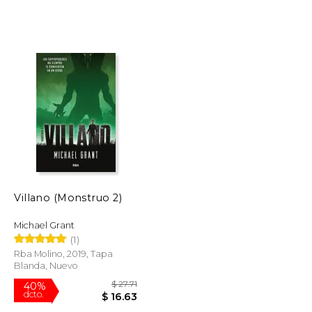
Rápido
$ 14.00
$ 9.99
8%
dcto.
$ 12.06
$ 9.17
Villano (Monstruo 2)
Michael Grant
(1)
Rba Molino, 2019, Tapa
Blanda, Nuevo