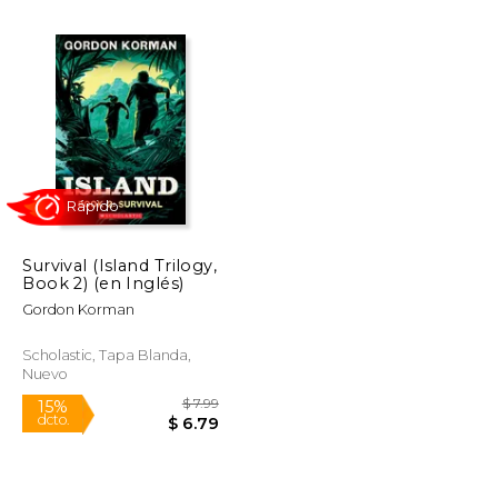
$ 18.00
$ 46.91
50%
dcto.
$ 15.30
$ 23.46
Survival (Island Trilogy,
Book 2) (en Inglés)
Gordon Korman
Rápido
Scholastic, Tapa Blanda,
Nuevo