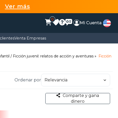
99
Ver más
0
Mi Cuenta
clientes
Venta Empresas
nfantil / Ficción juvenil: relatos de acción y aventuras
Ficción
Ordenar por
Comparte y gana
dinero