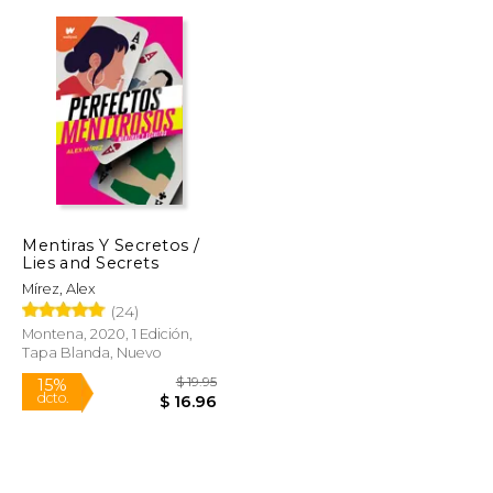
$ 15.95
$ 24.95
15%
dcto.
$ 13.56
$ 21.21
Mentiras Y Secretos /
Lies and Secrets
Mírez, Alex
(24)
Montena, 2020, 1 Edición,
Tapa Blanda, Nuevo