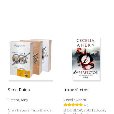
Rápido
$ 12.99
$ 38.47
50%
15%
dcto.
dcto.
10.88
$ 19.23
Serie Ruina
Imperfectos
Tintera, Amy
Cecelia Ahern
(6)
Gran Travesia, Tapa Blanda,
B DE BLOK, 2017, 1 Edición,