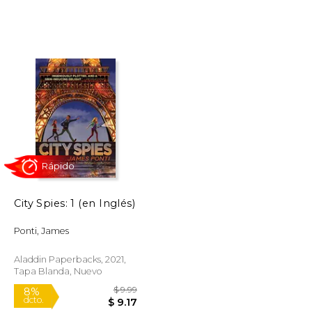
$ 24.03
$ 19.95
15%
dcto.
$ 20.42
$ 16.96
City Spies: 1 (en Inglés)
Ponti, James
Aladdin Paperbacks, 2021,
Tapa Blanda, Nuevo