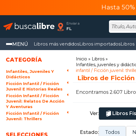
Hasta 50% 
Enviar a
FL
MENÚ
Libros más vendidos
Libros importados
Libros
Inicio
Libros
CATEGORÍA
Infantiles, juveniles y didácti
infantil / Ficción juvenil: thrill
Infantiles, Juveniles Y
Libros de Ficción i
Didácticos
Ficción Infantil / Ficción
Juvenil E Historias Reales
Encontramos 2.607 Libro
Ficción Infantil / Ficción
Juvenil: Relatos De Acción
Y Aventuras
Ver:
Libros Fí
Ficción Infantil / Ficción
Juvenil: Thrillers
Estado:
Todos
N
SELECCIONES