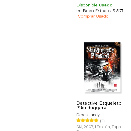
Disponible
Usado
en Buen Estado a
$ 5.71
.
Comprar Usado
Rápido
16%
dcto.
$ 
Detective Esqueleto
[Skulduggery
Pleasant]
Derek Landy
(2)
SM, 2007, 1 Edición, Tapa