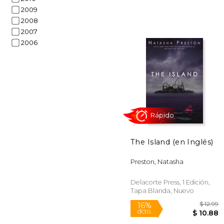
2009
2008
2007
2006
50%
dcto.
$ 
The Island (en Inglés)
Preston, Natasha
Delacorte Press, 1 Edición,
Tapa Blanda, Nuevo