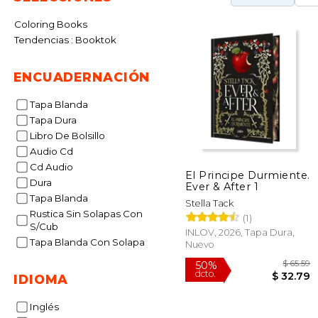
Coloring Books
Tendencias : Booktok
ENCUADERNACIÓN
Tapa Blanda
Tapa Dura
Libro De Bolsillo
Audio Cd
Cd Audio
El Principe Durmiente.
Dura
Ever & After 1
Tapa Blanda
Stella Tack
Rustica Sin Solapas Con
(1)
S/Cub
INLOV, 2026, Tapa Dura,
Tapa Blanda Con Solapa
Nuevo
IDIOMA
Inglés