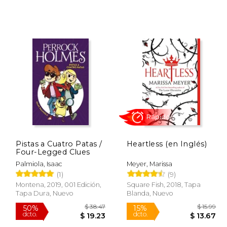
Rápido
$ 61.79
$ 27.71
40%
14%
dcto.
dcto.
30.90
$ 16.63
Pistas a Cuatro Patas /
Heartless (en Inglés)
Four-Legged Clues
Palmiola, Isaac
Meyer, Marissa
(1)
(9)
Montena, 2019, 001 Edición,
Square Fish, 2018, Tapa
Tapa Dura, Nuevo
Blanda, Nuevo