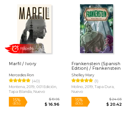
 20.07
$ 21.41
15%
15%
dcto.
dcto.
17.06
$ 18.20
Marfil / Ivory
Frankenstein (Spanish
Edition) / Frankenstein
Mercedes Ron
Shelley Mary
(40)
(1)
Montena, 2019, 001 Edición,
Molino, 2019, Tapa Dura,
Tapa Blanda, Nuevo
Nuevo
Rápido