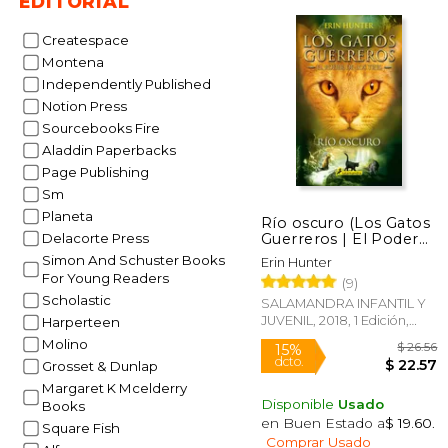
EDITORIAL
Createspace
Montena
Independently Published
$
15%
Notion Press
dcto.
$ 
Sourcebooks Fire
Aladdin Paperbacks
Page Publishing
Sm
Planeta
Río oscuro (Los Gatos
Guerreros | El Poder
Delacorte Press
de los Tres 2)
Simon And Schuster Books
Erin Hunter
For Young Readers
(9)
Scholastic
SALAMANDRA INFANTIL Y
JUVENIL, 2018, 1 Edición,
Harperteen
Tapa Blanda, Nuevo
Molino
Grosset & Dunlap
Margaret K Mcelderry
Disponible
Usado
Books
en Buen Estado a
$ 19.60
.
Square Fish
Comprar Usado