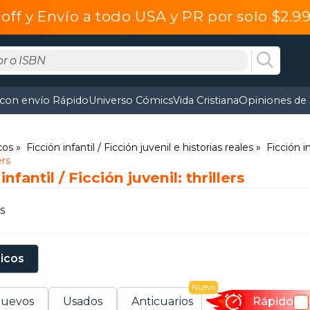
off y Envío a todo USA y PR por solo $2.
 con envío Rápido
Universo Cómics
Vida Cristiana
Opiniones de 
cos
Ficción infantil / Ficción juvenil e historias reales
Ficción i
ers
nfantil / Ficción juvenil: thrillers
s
sicos
Nuevo
uevos
Usados
Anticuarios
Rápido