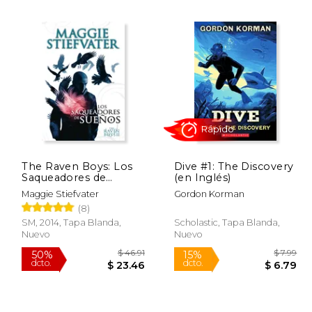
$ 65.59
$ 18.95
15%
15%
dcto.
dcto.
32.79
$ 16.11
The Raven Boys: Los
Dive #1: The Discovery
Saqueadores de
(en Inglés)
Sueños
Maggie Stiefvater
Gordon Korman
(8)
Rápido
SM, 2014, Tapa Blanda,
Scholastic, Tapa Blanda,
Nuevo
Nuevo