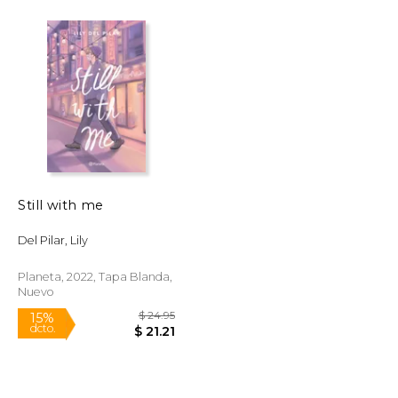
$ 7.99
$ 7.99
15%
dcto.
$ 6.79
$ 6.79
Still with me
Del Pilar, Lily
Planeta, 2022, Tapa Blanda,
Nuevo