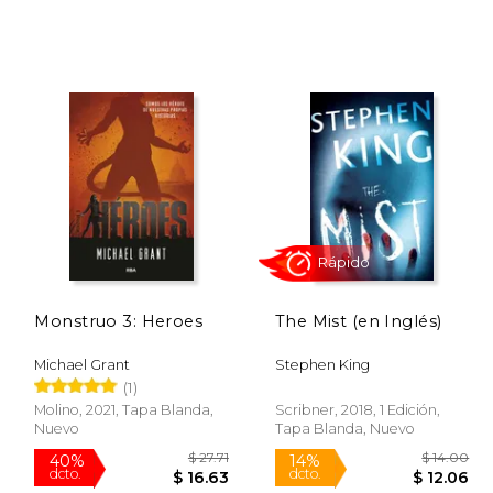
 26.56
$ 19.95
15%
15%
dcto.
dcto.
22.57
$ 16.96
Monstruo 3: Heroes
The Mist (en Inglés)
Michael Grant
Stephen King
(1)
Molino, 2021, Tapa Blanda,
Scribner, 2018, 1 Edición,
Nuevo
Tapa Blanda, Nuevo