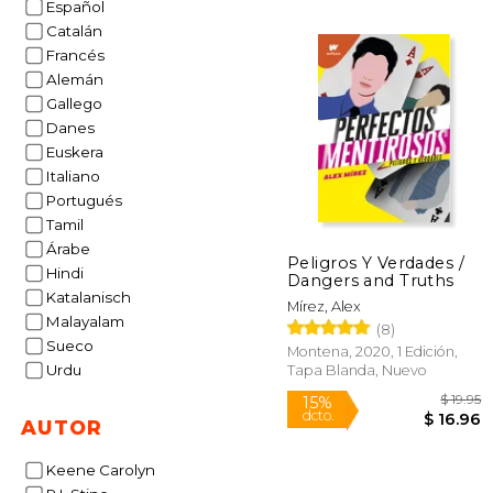
Español
50%
Catalán
dcto.
$ 
Francés
Alemán
Gallego
Danes
Euskera
Italiano
Portugués
Tamil
Árabe
Peligros Y Verdades /
Hindi
Dangers and Truths
Katalanisch
Mírez, Alex
Malayalam
(8)
Sueco
Montena, 2020, 1 Edición,
Urdu
Tapa Blanda, Nuevo
AUTOR
Keene Carolyn