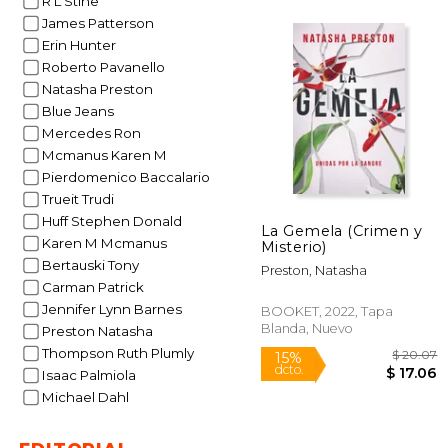
R L Stine
James Patterson
Erin Hunter
15%
Roberto Pavanello
dcto.
$ 
Natasha Preston
Blue Jeans
Mercedes Ron
Mcmanus Karen M
Pierdomenico Baccalario
Trueit Trudi
Huff Stephen Donald
La Gemela (Crimen y
Karen M Mcmanus
Misterio)
Bertauski Tony
Preston, Natasha
Carman Patrick
Jennifer Lynn Barnes
BOOKET, 2022, Tapa
Blanda, Nuevo
Preston Natasha
Thompson Ruth Plumly
Isaac Palmiola
Michael Dahl